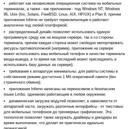
работает как независимая операционная система на мобильных
терминалах, а также - как приложение - под Windows NT, Windows
95, Unix (Irix, Solaris, FreeBSD, Linux, AIX, HP/UX) и Plan 9, причем
приложения Inferno не требуют перекомпиляции и работают
аналогично под любой платформой;
распределенный дизайн позволяет использовать единую
программную среду как на мощном сервере, так и со стороны
терминала, причем каждая сторона может свободно импортировать
ресурсы противоположной (например, приложение на сервере
может использовать ваш мобильный телефон в качестве терминала
ввода-вывода, в то время как последний может присоединить и
использовать базу данных на сервере);
требования к аппаратуре минимальны: для работы системы в
собственном режиме достаточно 1 Мб оперативной памяти (без
страничного обмена);
приложения Inferno написаны на переносимом и безопасном
языке Limbo, одинаково работающем в любом окружении;
динамическая загрузка модулей позволяет, в зависимости от
аппаратной части, загружать различные интерфейсы - от текстовых
для мобильных телефонов до трехмерных графических. Эта
технология позволяет также загружать драйверы и декодеры во
время выполнения, что делает ее практически идеально
переносимой.