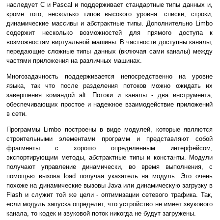
наследует C и Pascal и поддерживает стандартные типы данных и,
кроме того, несколько типов высокого уровня: списки, строки,
динамические массивы и абстрактные типы. Дополнительно Limbo
содержит несколько возможностей для прямого доступа к
возможностям виртуальной машины. В частности доступны каналы,
передающие сложные типы данных (включая сами каналы) между
частями приложения на различных машинах.
Многозадачность поддерживается непосредственно на уровне
языка, так что после разделения потоков можно ожидать их
завершения командой alt. Потоки и каналы - два инструмента,
обеспечивающих простое и надежное взаимодействие приложений
в сети.
Программы Limbo построены в виде модулей, которые являются
строительными элементами программ и представляют собой
фрагменты с хорошо определенным интерфейсом,
экспортирующим методы, абстрактные типы и константы. Модули
получают управление динамически, во время выполнения, с
помощью вызова load получая указатель на модуль. Это очень
похоже на динамические вызовы Java или динамическую загрузку в
Flash и служит той же цели - оптимизации сетевого трафика. Так,
если модуль запуска определит, что устройство не имеет звукового
канала, то кодек и звуковой поток никогда не будут загружены.