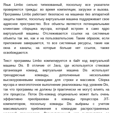
Язык Limbo сильно типизованный, поскольку все указатели
проверяются трижды: во время компиляции, загрузки и вызова.
Программы Limbo работают безопасно на машинах без аппаратной
защиты памяти, поскольку виртуальная машина поддерживает свое
адресное пространство. Все объекты являются потенциальными
клиентами сборщика мусора, который встроен в само ядро
виртуальной машины. Отслеживаются ссылки на системные
объекты так же, как и на пользовательские. Таким образом, если
приложение завершается, то все системные ресурсы, такие как
окна и каналы, на которые больше нет ссылок, также
освобождаются.
Текст программы Limbo компилируется в байт код виртуальной
машины Dis. В отличие от Java, где используется стековая
организация команд, виртуальная машина Dis использует
трехадресные команды, дополненные несколькими
высокоуровневыми командами для строки и массивов. Сборка
мусора и многопоточное выполнение реализованы под уровнем Dis,
так что программы не должны (и практически не могут) влиять на
эти процессы. Поток Dis-команд опционально может быть очень
эффективно преобразован в команды процессора JIT-
компилятором, поскольку команды Dis выбраны с учетом
максимального приближения к командам распространенных