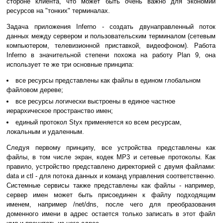
стороне клиента, что может быть очень важно для экономии
ресурсов на "тонких" терминалах.
Задача приложения Inferno - создать двунаправленный поток
данных между сервером и пользовательским терминалом (сетевым
компьютером, телевизионной приставкой, видеофоном). Работа
Inferno в значительной степени похожа на работу Plan 9, она
использует те же три основные принципа:
все ресурсы представлены как файлы в едином глобальном
файловом дереве;
все ресурсы логически выстроены в единое частное
иерархическое пространство имен;
единый протокол Styx применяется ко всем ресурсам,
локальным и удаленным.
Следуя первому принципу, все устройства представлены как
файлы, в том числе экран, кодек MP3 и сетевые протоколы. Как
правило, устройство представлено директорией с двумя файлами:
data и ctl - для потока данных и команд управления соответственно.
Системные сервисы также представлены как файлы - например,
сервер имен может быть присоединен к файлу подходящим
именем, например /net/dns, после чего для преобразования
доменного имени в адрес остается только записать в этот файл