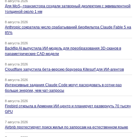
8 августа 2026
Для MoS₂-транзистора создали затворный диэлектрик с эквивалентной
толщиной около 1 нм
8 августа 2026
Anthropic сократила число срабатываний биофильтра Claude Fable 5 на
85%
8 августа 2026
Backflip AI выпустила ИИ-модель для преобразования 3D-сканов в
параметрические CAD-модели
8 августа 2026
Cloudflare запустила бета-версию браузера Kitesurf для ИИ-агентов
8 августа 2026
Интенсивные задания Claude Code могут расходовать в сотни раз
больше энергии, чем чат-запросы
8 августа 2026
Firebird открыла в Армении ИИ-центр и планирует развернуть 70 тысяч
GPU
7 августа 2026
Airbnb протестирует поиск жилья по запросам на естественном языке