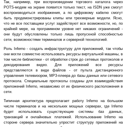
Так, например, при воспроизведении торгового каталога через
POTS-модем на экране появится только текст, на ISDN уже смогут
воспроизводиться изображения, а по цифровому кабелю смогут
быть продемонстрированы клипы или трехмерные модели. Ясно,
что не все поставщики услуг задействуют все возможности, но, по
крайней мере, на программном уровне нет никаких ограничений -
они будут обусловлены только лишь пропускной способностью
сети, возможностями терминалов и серверной технологией.
Роль Inferno - создать инфраструктуру для приложений, так чтобы
они могли совместно использовать ресурсы виртуальной машины, в
том числе библиотеки - от обработки строк до сетевых протоколов и
декодирования видео. Для приложений все ресурсы
представляются в виде файлов - от пульта дистанционного
управления телевизором, MP3-плеера до базы данных или сетевого
протокола. Специальные протоколы созданы для взаимодействия
приложений Inferno, независимо от их физического расположения в
сети.
Типичная архитектура предполагает работу Inferno на большом
числе терминалов и на нескольких мощных серверах, где Inferno
будет использовать существующие системы баз данных,
транзакций и онлайновых платежей. Использование Inferno на
стороне сервера значительно упростит структуру приложений на