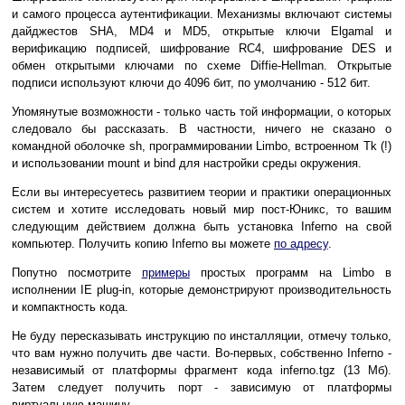
и самого процесса аутентификации. Механизмы включают системы
дайджестов SHA, MD4 и MD5, открытые ключи Elgamal и
верификацию подписей, шифрование RC4, шифрование DES и
обмен открытыми ключами по схеме Diffie-Hellman. Открытые
подписи используют ключи до 4096 бит, по умолчанию - 512 бит.
Упомянутые возможности - только часть той информации, о которых
следовало бы рассказать. В частности, ничего не сказано о
командной оболочке sh, программировании Limbo, встроенном Tk (!)
и использовании mount и bind для настройки среды окружения.
Если вы интересуетесь развитием теории и практики операционных
систем и хотите исследовать новый мир пост-Юникс, то вашим
следующим действием должна быть установка Inferno на свой
компьютер. Получить копию Inferno вы можете
по адресу
.
Попутно посмотрите
примеры
простых программ на Limbo в
исполнении IE plug-in, которые демонстрируют производительность
и компактность кода.
Не буду пересказывать инструкцию по инсталляции, отмечу только,
что вам нужно получить две части. Во-первых, собственно Inferno -
независимый от платформы фрагмент кода inferno.tgz (13 Мб).
Затем следует получить порт - зависимую от платформы
виртуальную машину.