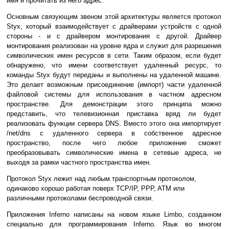
имя и прочитать из него адрес.
Основным связующим звеном этой архитектуры является протокол
Styx, который взаимодействует с драйверами устройств с одной
стороны - и с драйвером монтирования с другой. Драйвер
монтирования реализован на уровне ядра и служит для разрешения
символических имен ресурсов в сети. Таким образом, если будет
обнаружено, что имени соответствует удаленный ресурс, то
команды Styx будут переданы и выполнены на удаленной машине.
Это делает возможным присоединение (импорт) части удаленной
файловой системы для использования в частном адресном
пространстве. Для демонстрации этого принципа можно
представить, что телевизионная приставка вряд ли будет
реализовать функции сервера DNS. Вместо этого она импортирует
/net/dns с удаленного сервера в собственное адресное
пространство, после чего любое приложение сможет
преобразовывать символические имена в сетевые адреса, не
выходя за рамки частного пространства имен.
Протокол Styx лежит над любым транспортным протоколом,
одинаково хорошо работая поверх TCP/IP, PPP, ATM или
различными протоколами беспроводной связи.
Приложения Inferno написаны на новом языке Limbo, созданном
специально для программирования Inferno. Язык во многом