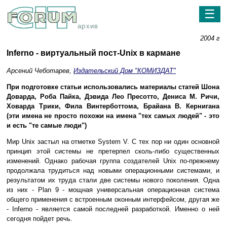
☰
архив
2004 г
Inferno - виртуальный пост-Unix в кармане
Арсений Чеботарев,
Издательский Дом "КОМИЗДАТ"
При подготовке статьи использовались материалы статей Шона
Доварда, Роба Пайка, Дэвида Лео Пресотто, Дениса М. Ричи,
Ховарда Трики, Фила Винтерботтома, Брайана В. Кернигана
(эти имена не просто похожи на имена "тех самых людей" - это
и есть "те самые люди")
Мир Unix застыл на отметке System V. С тех пор ни один основной
принцип этой системы не претерпел сколь-либо существенных
изменений. Однако рабочая группа создателей Unix по-прежнему
продолжала трудиться над новыми операционными системами, и
результатом их труда стали две системы нового поколения. Одна
из них - Plan 9 - мощная универсальная операционная система
общего применения с встроенным оконным интерфейсом, другая же
- Inferno - является самой последней разработкой. Именно о ней
сегодня пойдет речь.