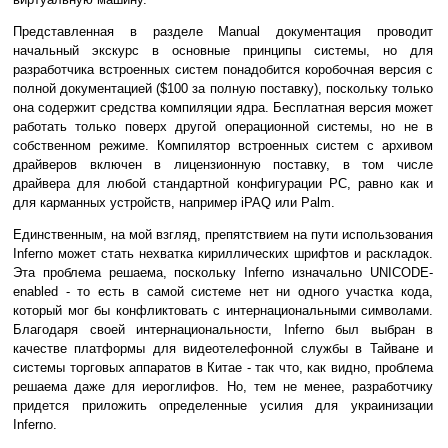
Представленная в разделе Manual документация проводит
начальный экскурс в основные принципы системы, но для
разработчика встроенных систем понадобится коробочная версия с
полной документацией ($100 за полную поставку), поскольку только
она содержит средства компиляции ядра. Бесплатная версия может
работать только поверх другой операционной системы, но не в
собственном режиме. Компилятор встроенных систем с архивом
драйверов включен в лицензионную поставку, в том числе
драйвера для любой стандартной конфигурации PC, равно как и
для карманных устройств, например iPAQ или Palm.
Единственным, на мой взгляд, препятствием на пути использования
Inferno может стать нехватка кириллических шрифтов и раскладок.
Эта проблема решаема, поскольку Inferno изначально UNICODE-
enabled - то есть в самой системе нет ни одного участка кода,
который мог бы конфликтовать с интернациональными символами.
Благодаря своей интернациональности, Inferno был выбран в
качестве платформы для видеотелефонной службы в Тайване и
системы торговых аппаратов в Китае - так что, как видно, проблема
решаема даже для иероглифов. Но, тем не менее, разработчику
придется приложить определенные усилия для украинизации
Inferno.