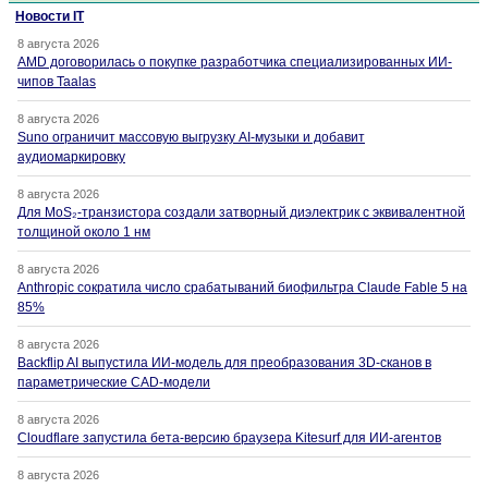
Новости IT
8 августа 2026
AMD договорилась о покупке разработчика специализированных ИИ-
чипов Taalas
8 августа 2026
Suno ограничит массовую выгрузку AI-музыки и добавит
аудиомаркировку
8 августа 2026
Для MoS₂-транзистора создали затворный диэлектрик с эквивалентной
толщиной около 1 нм
8 августа 2026
Anthropic сократила число срабатываний биофильтра Claude Fable 5 на
85%
8 августа 2026
Backflip AI выпустила ИИ-модель для преобразования 3D-сканов в
параметрические CAD-модели
8 августа 2026
Cloudflare запустила бета-версию браузера Kitesurf для ИИ-агентов
8 августа 2026