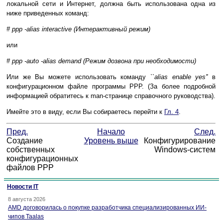
локальной сети и Интернет, должна быть использована одна из
ниже приведенных команд:
# ppp -alias interactive (Интерактивный режим)
или
# ppp -auto -alias demand (Режим дозвона при необходимости)
Или же Вы можете использовать команду
``alias enable yes''
в
конфигурационном файле программы PPP. (За более подробной
информацией обратитесь к man-странице справочного руководства).
Имейте это в виду, если Вы собираетесь перейти к
Гл. 4
.
Пред.
Начало
След.
Создание
Уровень выше
Конфигурирование
собственных
Windows-систем
конфигурационных
файлов PPP
Новости IT
8 августа 2026
AMD договорилась о покупке разработчика специализированных ИИ-
чипов Taalas