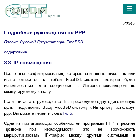
☰
архив
2004 г
Подробное руководство по PPP
Проект Русской Документации FreeBSD
содержание
3.3. IP-совмещение
Все этапы конфигурирования, которые описанные ниже так или
иначе относятся к любой FreeBSD-системе, которая будет
использоваться для соединения с Интернет-провайдером по
коммутируемому каналу.
Если, читая это руководство, Вы преследуете одну единственную
цель - подключить Вашу FreeBSD-систему к Интернету, используя
ppp, Вы можете перейти сюда
Гл. 5
.
Одна из притягивающих особенностей программы PPP в режиме
"дозвона при необходимости" это ее возможность
маршрутизировать IP-трафик между другими системами в