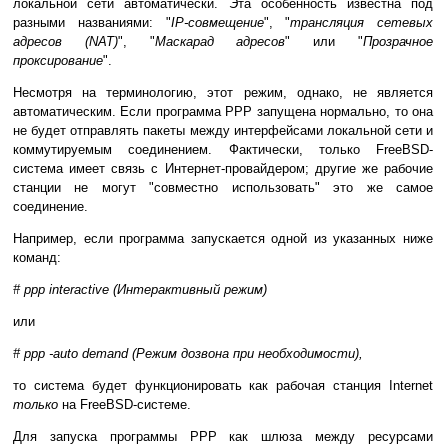
локальной сети автоматически. Эта особенность известна под
разными названиями: "
IP-совмещение
", "
трансляция сетевых
адресов (NAT)
", "
Маскарад адресов
" или "
Прозрачное
проксирование
".
Несмотря на терминологию, этот режим, однако, не является
автоматическим. Если программа PPP запущена нормально, то она
не будет отправлять пакеты между интерфейсами локальной сети и
коммутируемым соединением. Фактически, только FreeBSD-
система имеет связь с Интернет-провайдером; другие же рабочие
станции не могут "совместно использовать" это же самое
соединение.
Например, если программа запускается одной из указанных ниже
команд:
# ppp interactive (Интерактивный режим)
или
# ppp -auto demand (Режим дозвона при необходимости),
то система будет функционировать как рабочая станция Internet
только
на FreeBSD-системе.
Для запуска программы PPP как шлюза между ресурсами