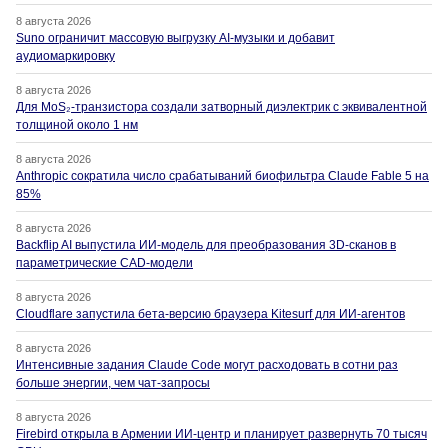
8 августа 2026
Suno ограничит массовую выгрузку AI-музыки и добавит
аудиомаркировку
8 августа 2026
Для MoS₂-транзистора создали затворный диэлектрик с эквивалентной
толщиной около 1 нм
8 августа 2026
Anthropic сократила число срабатываний биофильтра Claude Fable 5 на
85%
8 августа 2026
Backflip AI выпустила ИИ-модель для преобразования 3D-сканов в
параметрические CAD-модели
8 августа 2026
Cloudflare запустила бета-версию браузера Kitesurf для ИИ-агентов
8 августа 2026
Интенсивные задания Claude Code могут расходовать в сотни раз
больше энергии, чем чат-запросы
8 августа 2026
Firebird открыла в Армении ИИ-центр и планирует развернуть 70 тысяч