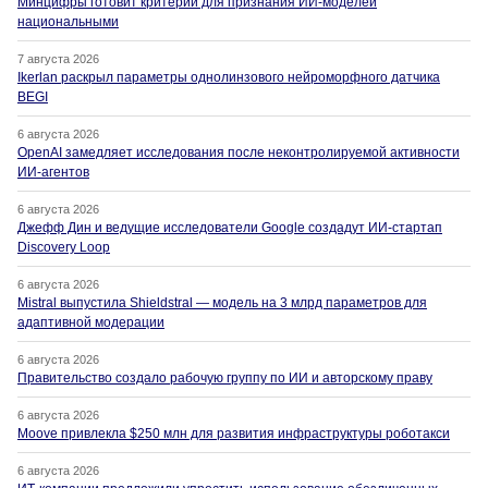
Минцифры готовит критерии для признания ИИ-моделей
национальными
7 августа 2026
Ikerlan раскрыл параметры однолинзового нейроморфного датчика
BEGI
6 августа 2026
OpenAI замедляет исследования после неконтролируемой активности
ИИ-агентов
6 августа 2026
Джефф Дин и ведущие исследователи Google создадут ИИ-стартап
Discovery Loop
6 августа 2026
Mistral выпустила Shieldstral — модель на 3 млрд параметров для
адаптивной модерации
6 августа 2026
Правительство создало рабочую группу по ИИ и авторскому праву
6 августа 2026
Moove привлекла $250 млн для развития инфраструктуры роботакси
6 августа 2026