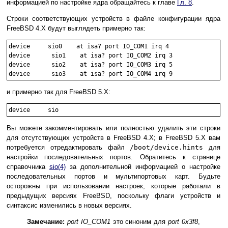
информацией по настройке ядра обращайтесь к главе
Гл. 8
.
Строки соответствующих устройств в файле конфигурации ядра
FreeBSD 4.X будут выглядеть примерно так:
device     sio0    at isa? port IO_COM1 irq 4

device      sio1    at isa? port IO_COM2 irq 3

device      sio2    at isa? port IO_COM3 irq 5

и примерно так для FreeBSD 5.X:
Вы можете закомментировать или полностью удалить эти строки
для отсутствующих устройств в FreeBSD 4.X; в FreeBSD 5.X вам
потребуется отредактировать файл
/boot/device.hints
для
настройки последовательных портов. Обратитесь к странице
справочника
sio
(4)
за дополнительной информацией о настройке
последовательных портов и мультипортовых карт. Будьте
осторожны при использовании настроек, которые работали в
предыдущих версиях FreeBSD, поскольку флаги устройств и
синтаксис изменились в новых версиях.
Замечание:
port IO_COM1
это синоним для
port 0x3f8
,