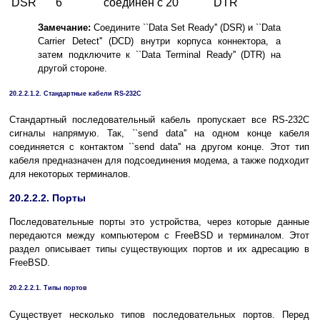
DSR
6
соединен с
20
DTR
Замечание:
Соедините ``Data Set Ready'' (DSR) и ``Data
Carrier Detect'' (DCD) внутри корпуса коннектора, а
затем подключите к ``Data Terminal Ready'' (DTR) на
другой стороне.
20.2.2.1.2. Стандартные кабели RS-232C
Стандартный последовательный кабель пропускает все RS-232C
сигналы напрямую. Так, ``send data'' на одном конце кабеля
соединяется с контактом ``send data'' на другом конце. Этот тип
кабеля предназначен для подсоединения модема, а также подходит
для некоторых терминалов.
20.2.2.2. Порты
Последовательные порты это устройства, через которые данные
передаются между компьютером с FreeBSD и терминалом. Этот
раздел описывает типы существующих портов и их адресацию в
FreeBSD.
20.2.2.2.1. Типы портов
Существует несколько типов последовательных портов. Перед