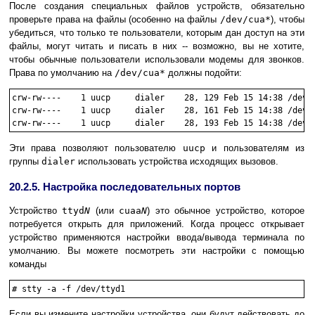
После создания специальных файлов устройств, обязательно
проверьте права на файлы (особенно на файлы
/dev/cua*
), чтобы
убедиться, что только те пользователи, которым дан доступ на эти
файлы, могут читать и писать в них -- возможно, вы не хотите,
чтобы обычные пользователи использовали модемы для звонков.
Права по умолчанию на
/dev/cua*
должны подойти:
crw-rw----    1 uucp     dialer    28, 129 Feb 15 14:38 /dev/c
crw-rw----    1 uucp     dialer    28, 161 Feb 15 14:38 /dev/c
Эти права позволяют пользователю
uucp
и пользователям из
группы
dialer
использовать устройства исходящих вызовов.
20.2.5. Настройка последовательных портов
Устройство
ttyd
N
(или
cuaa
N
) это обычное устройство, которое
потребуется открыть для приложений. Когда процесс открывает
устройство применяются настройки ввода/вывода терминала по
умолчанию. Вы можете посмотреть эти настройки с помощью
команды
#
stty -a -f /dev/ttyd1
Если вы измените настройки устройства, они будут действовать до