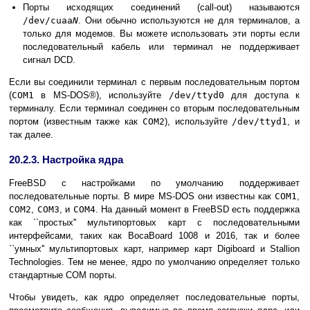
Порты исходящих соединений (call-out) называются
/dev/cuaa
N
. Они обычно используются не для терминалов, а
только для модемов. Вы можете использовать эти порты если
последовательный кабель или терминал не поддерживает
сигнал DCD.
Если вы соединили терминал с первым последовательным портом
(
COM1
в
MS-DOS
®), используйте
/dev/ttyd0
для доступа к
терминалу. Если терминал соединен со вторым последовательным
портом (известным также как
COM2
), используйте
/dev/ttyd1
, и
так далее.
20.2.3. Настройка ядра
FreeBSD c настройками по умолчанию поддерживает
последовательные порты. В мире
MS-DOS
они известны как
COM1
,
COM2
,
COM3
, и
COM4
. На данный момент в FreeBSD есть поддержка
как ``простых'' мультипортовых карт с последовательными
интерфейсами, таких как BocaBoard 1008 и 2016, так и более
``умных'' мультипортовых карт, например карт Digiboard и Stallion
Technologies. Тем не менее, ядро по умолчанию определяет только
стандартные COM порты.
Чтобы увидеть, как ядро определяет последовательные порты,