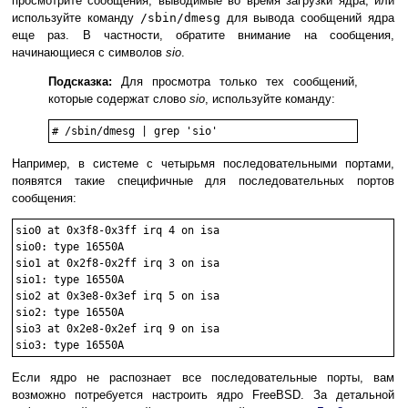
просмотрите сообщения, выводимые во время загрузки ядра, или
используйте команду
/sbin/dmesg
для вывода сообщений ядра
еще раз. В частности, обратите внимание на сообщения,
начинающиеся с символов
sio
.
Подсказка:
Для просмотра только тех сообщений,
которые содержат слово
sio
, используйте команду:
#
/sbin/dmesg | grep 'sio'
Например, в системе с четырьмя последовательными портами,
появятся такие специфичные для последовательных портов
сообщения:
sio0 at 0x3f8-0x3ff irq 4 on isa

sio0: type 16550A

sio1 at 0x2f8-0x2ff irq 3 on isa

sio1: type 16550A

sio2 at 0x3e8-0x3ef irq 5 on isa

sio2: type 16550A

sio3 at 0x2e8-0x2ef irq 9 on isa

Если ядро не распознает все последовательные порты, вам
возможно потребуется настроить ядро FreeBSD. За детальной