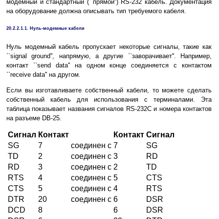
модемный и стандартный (``прямой'') RS-232 кабель. Документация
на оборудование должна описывать тип требуемого кабеля.
20.2.2.1.1. Нуль-модемные кабели
Нуль модемный кабель пропускает некоторые сигналы, такие как
``signal ground'', напрямую, а другие ``заворачивает''. Например,
контакт ``send data'' на одном конце соединяется с контактом
``receive data'' на другом.
Если вы изготавливаете собственный кабели, то можете сделать
собственный кабель для использования с терминалами. Эта
таблица показывает названия сигналов RS-232C и номера контактов
на разъеме DB-25.
Сигнал
Контакт
Контакт
Сигнал
SG
7
соединен с
7
SG
TD
2
соединен с
3
RD
RD
3
соединен с
2
TD
RTS
4
соединен с
5
CTS
CTS
5
соединен с
4
RTS
DTR
20
соединен с
6
DSR
DCD
8
6
DSR