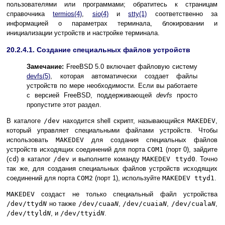
пользователями или программами; обратитесь к страницам
справочника
termios
(4)
,
sio
(4)
и
stty
(1)
соответственно за
информацией о параметрах терминала, блокировании и
инициализации устройств и настройке терминала.
20.2.4.1. Создание специальных файлов устройств
Замечание:
FreeBSD 5.0 включает файловую систему
devfs
(5)
, которая автоматически создает файлы
устройств по мере необходимости. Если вы работаете
с версией FreeBSD, поддерживающей
devfs
просто
пропустите этот раздел.
В каталоге
/dev
находится shell скрипт, называющийся
MAKEDEV
,
который управляет специальными файлами устройств. Чтобы
использовать
MAKEDEV
для создания специальных файлов
устройств исходящих соединений для порта
COM1
(порт 0), зайдите
(
cd
) в каталог
/dev
и выполните команду
MAKEDEV ttyd0
. Точно
так же, для создания специальных файлов устройств исходящих
соединений для порта
COM2
(порт 1), используйте
MAKEDEV ttyd1
.
MAKEDEV
создаст не только специальный файл устройства
/dev/ttyd
N
но также
/dev/cuaa
N
,
/dev/cuaia
N
,
/dev/cuala
N
,
/dev/ttyld
N
, и
/dev/ttyid
N
.