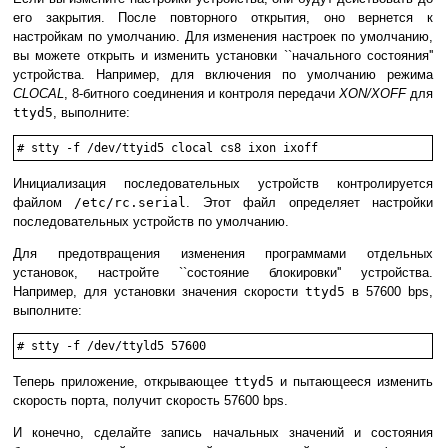
его закрытия. После повторного открытия, оно вернется к
настройкам по умолчанию. Для изменения настроек по умолчанию,
вы можете открыть и изменить установки ``начального состояния''
устройства. Например, для включения по умолчанию режима
CLOCAL
, 8-битного соединения и контроля передачи
XON/XOFF
для
ttyd5
, выполните:
#
stty -f /dev/ttyid5 clocal cs8 ixon ixoff
Инициализация последовательных устройств контролируется
файлом
/etc/rc.serial
. Этот файл определяет настройки
последовательных устройств по умолчанию.
Для предотвращения изменения программами отдельных
установок, настройте ``состояние блокировки'' устройства.
Например, для установки значения скорости
ttyd5
в 57600 bps,
выполните:
#
stty -f /dev/ttyld5 57600
Теперь приложение, открывающее
ttyd5
и пытающееся изменить
скорость порта, получит скорость 57600 bps.
И конечно, сделайте запись начальных значений и состояния