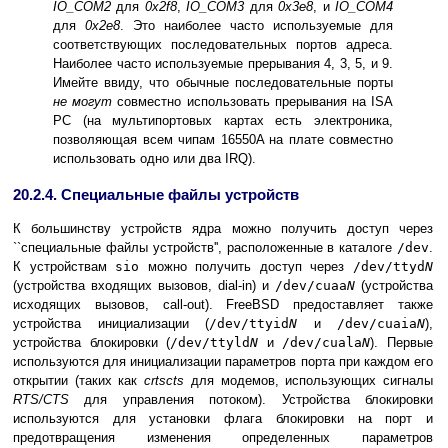
IO_COM2
для
0x2f8
,
IO_COM3
для
0x3e8
, и
IO_COM4
для
0x2e8
. Это наиболее часто используемые для
соответствующих последовательных портов адреса.
Наиболее часто используемые прерывания 4, 3, 5, и 9.
Имейте ввиду, что обычные последовательные порты
не могут
совместно использовать прерывания на ISA
PC (на мультипортовых картах есть электроника,
позволяющая всем чипам 16550A на плате совместно
использовать одно или два IRQ).
20.2.4. Специальные файлы устройств
К большинству устройств ядра можно получить доступ через
``специальные файлы устройств'', расположенные в каталоге
/dev
.
К устройствам
sio
можно получить доступ через
/dev/ttyd
N
(устройства входящих вызовов, dial-in) и
/dev/cuaa
N
(устройства
исходящих вызовов, call-out). FreeBSD предоставляет также
устройства инициализации (
/dev/ttyid
N
и
/dev/cuaia
N
),
устройства блокировки (
/dev/ttyld
N
и
/dev/cuala
N
). Первые
используются для инициализации параметров порта при каждом его
открытии (таких как
crtscts
для модемов, использующих сигналы
RTS/CTS
для управления потоком). Устройства блокировки
используются для установки флага блокировки на порт и
предотвращения изменения определенных параметров