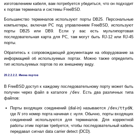
изготовлением кабеля, вам потребуется убедиться, что он подходит
к портам терминала и системы FreeBSD.
Большинство терминалов используют порты DB25. Персональные
компьютеры, включая PC под управлением FreeBSD, используют
порты DB25 или DB9. Если у вас есть мультипортовая
последовательная карта для PC, там могут быть RJ-12 или RJ-45
порты.
Обратитесь к сопровождающей документации на оборудование за
информацией об используемых портах. Можно также определить
тип используемых портов по их внешнему виду.
20.2.2.2.2. Имена портов
В FreeBSD доступ к каждому последовательному порту может быть
получен через файл в каталоге
/dev
. Есть два различных типа
файлов:
Порты входящих соединений (dial-in) называются
/dev/ttyd
N
,
где
N
это номер порта начиная с нуля. Обычно, порты входящих
соединений используются для терминалов. Для корректной
работы этим портам требуется, чтобы последовательный кабель
передавал сигнал data carrier detect (DCD).