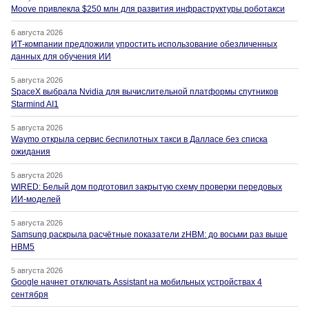
Moove привлекла $250 млн для развития инфраструктуры роботакси
6 августа 2026
ИТ-компании предложили упростить использование обезличенных
данных для обучения ИИ
5 августа 2026
SpaceX выбрала Nvidia для вычислительной платформы спутников
Starmind AI1
5 августа 2026
Waymo открыла сервис беспилотных такси в Далласе без списка
ожидания
5 августа 2026
WIRED: Белый дом подготовил закрытую схему проверки передовых
ИИ-моделей
5 августа 2026
Samsung раскрыла расчётные показатели zHBM: до восьми раз выше
HBM5
5 августа 2026
Google начнет отключать Assistant на мобильных устройствах 4
сентября