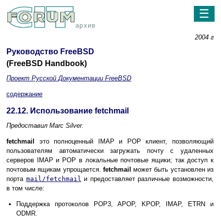
☰
архив
2004 г
Руководство FreeBSD
(FreeBSD Handbook)
Проект Русской Документации FreeBSD
содержание
22.12. Использование fetchmail
Предоставил
Marc Silver.
fetchmail
это полноценный
IMAP
и
POP
клиент, позволяющий
пользователям автоматически загружать почту с удаленных
серверов
IMAP
и
POP
в локальные почтовые ящики; так доступ к
почтовым ящикам упрощается.
fetchmail
может быть установлен из
порта
mail/fetchmail
и предоставляет различные возможности,
в том числе:
Поддержка протоколов
POP3
,
APOP
,
KPOP
,
IMAP
,
ETRN
и
ODMR
.