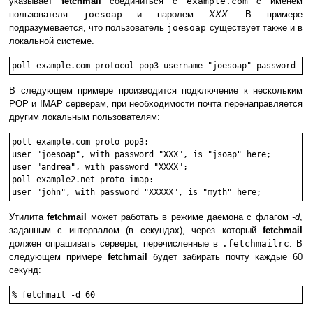
указывает
fetchmail
соединиться с
example.com
с именем
пользователя
joesoap
и паролем
XXX
. В примере
подразумевается, что пользователь
joesoap
существует также и в
локальной системе.
В следующем примере производится подключение к нескольким
POP
и
IMAP
серверам, при необходимости почта перенаправляется
другим локальным пользователям:
poll example.com proto pop3:

user "joesoap", with password "XXX", is "jsoap" here;

user "andrea", with password "XXXX";

poll example2.net proto imap:

Утилита
fetchmail
может работать в режиме даемона с флагом
-d
,
заданным с интервалом (в секундах), через который
fetchmail
должен опрашивать серверы, перечисленные в
.fetchmailrc
. В
следующем примере
fetchmail
будет забирать почту каждые 60
секунд:
%
fetchmail -d 60