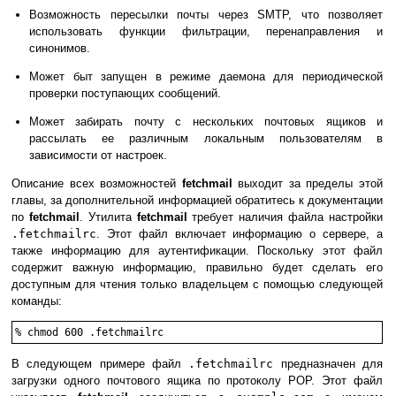
Возможность пересылки почты через
SMTP
, что позволяет
использовать функции фильтрации, перенаправления и
синонимов.
Может быт запущен в режиме даемона для периодической
проверки поступающих сообщений.
Может забирать почту с нескольких почтовых ящиков и
рассылать ее различным локальным пользователям в
зависимости от настроек.
Описание всех возможностей
fetchmail
выходит за пределы этой
главы, за дополнительной информацией обратитесь к документации
по
fetchmail
. Утилита
fetchmail
требует наличия файла настройки
.fetchmailrc
. Этот файл включает информацию о сервере, а
также информацию для аутентификации. Поскольку этот файл
содержит важную информацию, правильно будет сделать его
доступным для чтения только владельцем с помощью следующей
команды:
%
chmod 600 .fetchmailrc
В следующем примере файл
.fetchmailrc
предназначен для
загрузки одного почтового ящика по протоколу
POP
. Этот файл