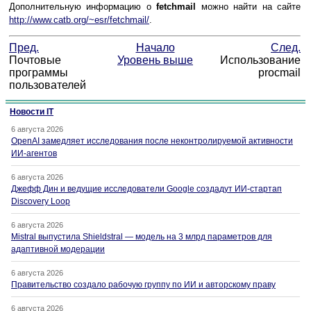
Дополнительную информацию о
fetchmail
можно найти на сайте
http://www.catb.org/~esr/fetchmail/
.
Пред.
Начало
След.
Почтовые
Уровень выше
Использование
программы
procmail
пользователей
Новости IT
6 августа 2026
OpenAI замедляет исследования после неконтролируемой активности
ИИ-агентов
6 августа 2026
Джефф Дин и ведущие исследователи Google создадут ИИ-стартап
Discovery Loop
6 августа 2026
Mistral выпустила Shieldstral — модель на 3 млрд параметров для
адаптивной модерации
6 августа 2026
Правительство создало рабочую группу по ИИ и авторскому праву
6 августа 2026