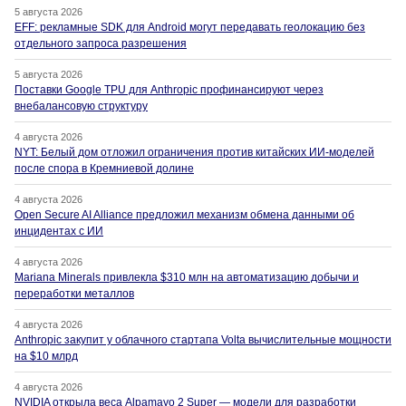
5 августа 2026
EFF: рекламные SDK для Android могут передавать геолокацию без
отдельного запроса разрешения
5 августа 2026
Поставки Google TPU для Anthropic профинансируют через
внебалансовую структуру
4 августа 2026
NYT: Белый дом отложил ограничения против китайских ИИ-моделей
после спора в Кремниевой долине
4 августа 2026
Open Secure AI Alliance предложил механизм обмена данными об
инцидентах с ИИ
4 августа 2026
Mariana Minerals привлекла $310 млн на автоматизацию добычи и
переработки металлов
4 августа 2026
Anthropic закупит у облачного стартапа Volta вычислительные мощности
на $10 млрд
4 августа 2026
NVIDIA открыла веса Alpamayo 2 Super — модели для разработки