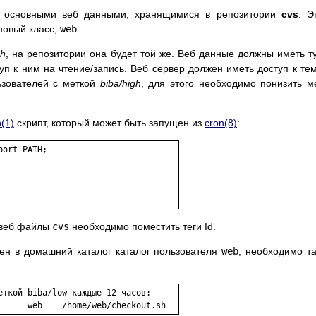
с основными веб данными, хранящимися в репозитории
cvs
. Э
новый класс,
web
.
gh
, на репозитории она будет той же. Веб данные должны иметь т
уп к ним на чтение/запись. Веб сервер должен иметь доступ к те
ьзователей с меткой
biba/high
, для этого необходимо понизить м
h
(1)
скрипт, который может быть запущен из
cron
(8)
:
ort PATH;

 веб файлы
cvs
необходимо поместить теги Id.
ен в домашний каталог каталог пользователя
web
, необходимо т
еткой biba/low каждые 12 часов:
