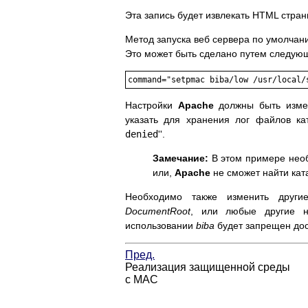
Эта запись будет извлекать
HTML
стран
Метод запуска веб сервера по умолчан
Это может быть сделано путем следую
Настройки
Apache
должны быть изме
указать для хранения лог файлов к
denied
''.
Замечание:
В этом примере необ
или,
Apache
не сможет найти кат
Необходимо также изменить друг
DocumentRoot
, или любые другие на
использовании
biba
будет запрещен дост
Пред.
Реализация защищенной среды
с MAC