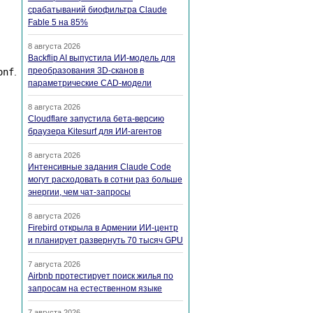
срабатываний биофильтра Claude
Fable 5 на 85%
8 августа 2026
Backflip AI выпустила ИИ-модель для
преобразования 3D-сканов в
onf
.
параметрические CAD-модели
8 августа 2026
Cloudflare запустила бета-версию
браузера Kitesurf для ИИ-агентов
8 августа 2026
Интенсивные задания Claude Code
могут расходовать в сотни раз больше
энергии, чем чат-запросы
8 августа 2026
Firebird открыла в Армении ИИ-центр
и планирует развернуть 70 тысяч GPU
7 августа 2026
Airbnb протестирует поиск жилья по
запросам на естественном языке
7 августа 2026