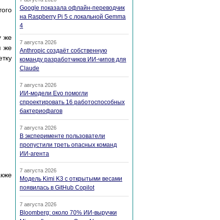
Google показала офлайн-переводчик
того
на Raspberry Pi 5 с локальной Gemma
4
у же
7 августа 2026
м же
Anthropic создаёт собственную
етку
команду разработчиков ИИ-чипов для
Claude
7 августа 2026
ИИ-модели Evo помогли
спроектировать 16 работоспособных
бактериофагов
7 августа 2026
В эксперименте пользователи
пропустили треть опасных команд
ИИ-агента
7 августа 2026
акже
Модель Kimi K3 с открытыми весами
появилась в GitHub Copilot
7 августа 2026
Bloomberg: около 70% ИИ-выручки