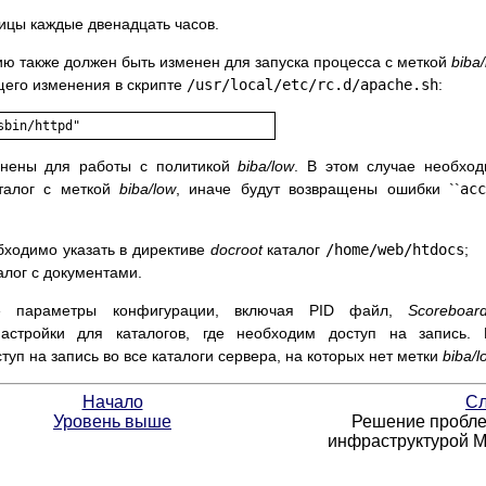
ицы каждые двенадцать часов.
ию также должен быть изменен для запуска процесса с меткой
biba
щего изменения в скрипте
/usr/local/etc/rc.d/apache.sh
:
нены для работы с политикой
biba/low
. В этом случае необхо
аталог с меткой
biba/low
, иначе будут возвращены ошибки ``
ac
ходимо указать в директиве
docroot
каталог
/home/web/htdocs
;
алог с документами.
ие параметры конфигурации, включая
PID
файл,
Scoreboard
стройки для каталогов, где необходим доступ на запись. 
уп на запись во все каталоги сервера, на которых нет метки
biba/l
Начало
Сл
Уровень выше
Решение пробле
инфраструктурой 