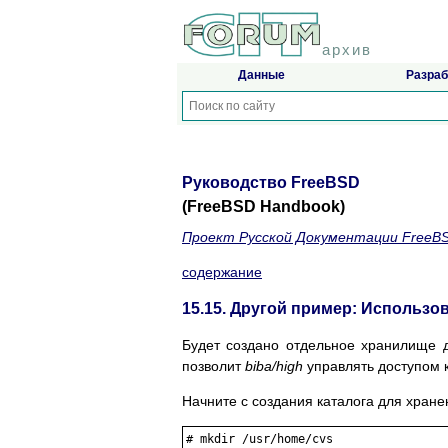
архив
Данные
Разраб
Руководство FreeBSD
(FreeBSD Handbook)
Проект Русской Документации FreeB
содержание
15.15. Другой пример: Использ
Будет создано отдельное хранилище д
позволит
biba/high
управлять доступом 
Начните с создания каталога для хране
#
mkdir /usr/home/cvs