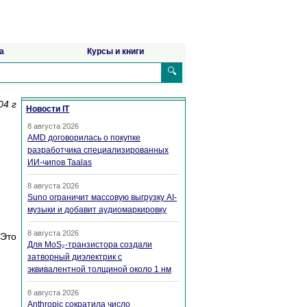
а
Курсы и книги
🔍
04 г
Новости IT
8 августа 2026
AMD договорилась о покупке
разработчика специализированных
ИИ-чипов Taalas
8 августа 2026
Suno ограничит массовую выгрузку AI-
музыки и добавит аудиомаркировку
8 августа 2026
 Это
Для MoS₂-транзистора создали
затворный диэлектрик с
эквивалентной толщиной около 1 нм
8 августа 2026
Anthropic сократила число