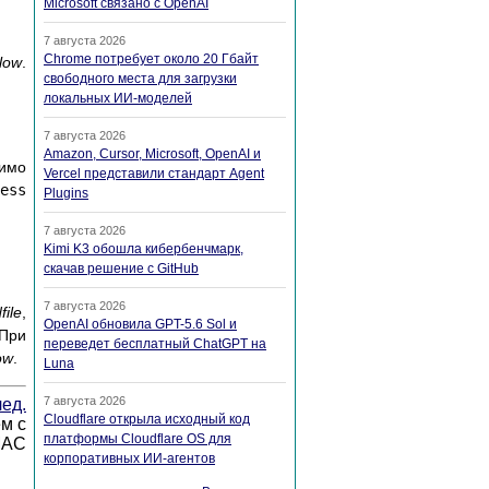
Microsoft связано с OpenAI
7 августа 2026
Chrome потребует около 20 Гбайт
/low
.
свободного места для загрузки
локальных ИИ-моделей
7 августа 2026
Amazon, Cursor, Microsoft, OpenAI и
димо
Vercel представили стандарт Agent
cess
Plugins
7 августа 2026
Kimi K3 обошла кибербенчмарк,
скачав решение с GitHub
7 августа 2026
file
,
OpenAI обновила GPT-5.6 Sol и
При
переведет бесплатный ChatGPT на
ow
.
Luna
7 августа 2026
ед.
Cloudflare открыла исходный код
м с
платформы Cloudflare OS для
MAC
корпоративных ИИ-агентов