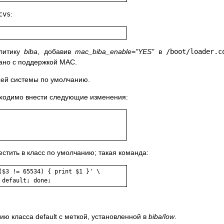
cvs
:
литику
biba
, добавив
mac_biba_enable="YES"
в
/boot/loader.c
вано с поддержкой
MAC
.
ей системы по умолчанию.
еобходимо внести следующие изменения:
стить в класс по умолчанию; такая команда:
($3 != 65534) { print $1 }' \
 default; done;
ию класса default с меткой, установленной в
biba/low
.