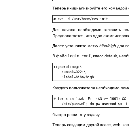
Теперь инициализируйте его командой
#
cvs -d /usr/home/cvs init
Для начала необходимо включить по
Предполагается, что ядро скомпилиро
Далее установите метку
biba/high
для вс
В файл
login.conf
, класс default, н
:ignoretime@:\

    :umask=022:\

Каждого пользователя необходимо поме
#
for x in `awk -F: '($3 >= 1001) && 
/etc/passwd`; do pw usermod $x -L
быстро решит эту задачу.
Теперь создадим другой класс, web, коп