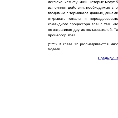
исключением функций, которые могут б
выполняет действия, необходимые shell
вводимые с терминала данные, динами
открывать каналы и переадресовыва
командного процессора shell с тем, ч
не затрагивая других пользователей. Т
процессор shell.
(*****) В главе 12 рассматриваются мн
модели.
Предыдуща