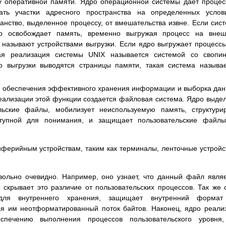
 оперативной памяти. Ядро операционной системы дает проце
ать участки адресного пространства на определенных услов
нство, выделенное процессу, от вмешательства извне. Если сис
ро освобождает память, временно выгружая процесс на внеш
 называют устройствами выгрузки. Если ядро выгружает процесс
кая реализация системы UNIX называется системой со свопи
во выгрузки выводятся страницы памяти, такая система называ
 обеспечения эффективного хранения информации и выборка да
еализации этой функции создается файловая система. Ядро выде
ьские файлы, мобилизует неиспользуемую память, структури
тупной для понимания, и защищает пользовательские файлы
ферийным устройствам, таким как терминалы, ленточные устройс
ольно очевидно. Например, оно узнает, что данный файл явля
скрывает это различие от пользовательских процессов. Так же 
ля внутреннего хранения, защищает внутренний формат
ая им неотформатированный поток байтов. Наконец, ядро реали
печению выполнения процессов пользовательского уровня,