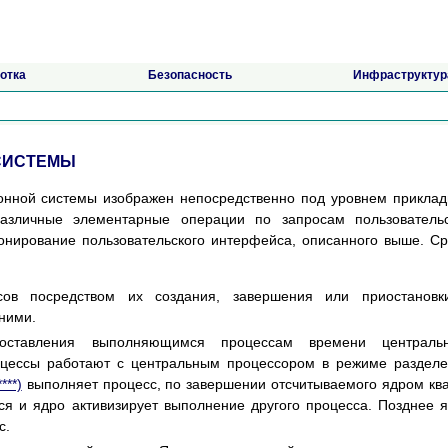
отка
Безопасность
Инфраструктур
 СИСТЕМЫ
ионной системы изображен непосредственно под уровнем прикла
азличные элементарные операции по запросам пользовательс
онирование пользовательского интерфейса, описанного выше. С
сов посредством их создания, завершения или приостановк
ними.
доставления выполняющимся процессам времени центральн
роцессы работают с центральным процессором в режиме раздел
****)
выполняет процесс, по завершении отсчитываемого ядром кв
ся и ядро активизирует выполнение другого процесса. Позднее 
с.