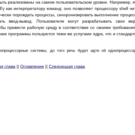
ыть реализованы на самом пользовательском уровне. Например, 
'у как интерпретатору команд: оно позволяет процессору shell чи
чески порождать процессы, синхронизировать выполнение процес
ть ввод-вывод. Пользователи могут разрабатывать свои вер
тобы привести рабочую среду в соответствие со своими требовани
акие программы пользуются теми же услугами ядра, что и стандар
огопроцессорные системы; до того речь будет идти об однопроцессо
я глава
||
Оглавление
||
Следующая глава