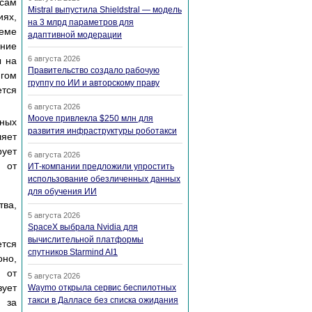
ссам
Mistral выпустила Shieldstral — модель
иях,
на 3 млрд параметров для
теме
адаптивной модерации
ние
6 августа 2026
ы на
Правительство создало рабочую
нгом
группу по ИИ и авторскому праву
ется
6 августа 2026
Moove привлекла $250 млн для
нных
развития инфраструктуры роботакси
ляет
рует
6 августа 2026
 от
ИТ-компании предложили упростить
использование обезличенных данных
для обучения ИИ
тва,
5 августа 2026
SpaceX выбрала Nvidia для
вычислительной платформы
ется
спутников Starmind AI1
оно,
 от
5 августа 2026
зует
Waymo открыла сервис беспилотных
такси в Далласе без списка ожидания
 за