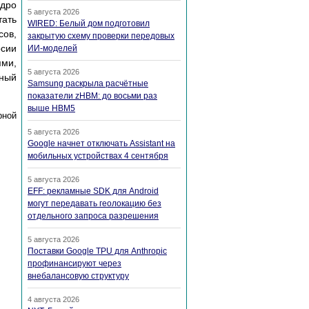
ядро
5 августа 2026
тать
WIRED: Белый дом подготовил
сов,
закрытую схему проверки передовых
сии
ИИ-моделей
ями,
5 августа 2026
тный
Samsung раскрыла расчётные
показатели zHBM: до восьми раз
выше HBM5
рной
5 августа 2026
Google начнет отключать Assistant на
мобильных устройствах 4 сентября
5 августа 2026
EFF: рекламные SDK для Android
могут передавать геолокацию без
отдельного запроса разрешения
5 августа 2026
Поставки Google TPU для Anthropic
профинансируют через
внебалансовую структуру
4 августа 2026