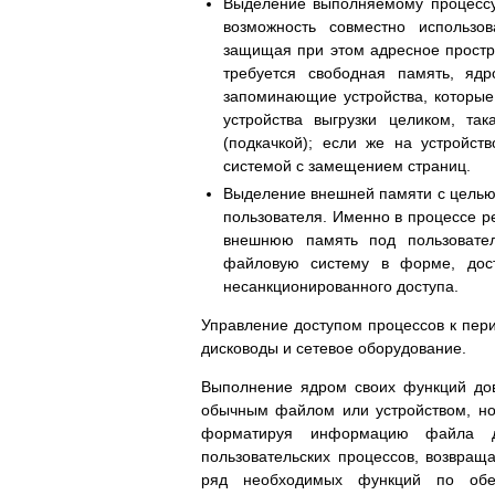
Выделение выполняемому процессу
возможность совместно использов
защищая при этом адресное простра
требуется свободная память, яд
запоминающие устройства, которые
устройства выгрузки целиком, та
(подкачкой); если же на устройст
системой с замещением страниц.
Выделение внешней памяти с целью
пользователя. Именно в процессе р
внешнюю память под пользовател
файловую систему в форме, дос
несанкционированного доступа.
Управление доступом процессов к пери
дисководы и сетевое оборудование.
Выполнение ядром своих функций дов
обычным файлом или устройством, но 
форматируя информацию файла д
пользовательских процессов, возвращ
ряд необходимых функций по обес