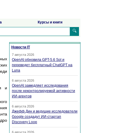
а
Курсы и книги
🔍
Новости IT
7 августа 2026
дных
OpenAI обновила GPT-5.6 Sol и
ких
переведет бесплатный ChatGPT на
Luna
реди
6 августа 2026
OpenAI замедляет исследования
и и
после неконтролируемой активности
ИИ-агентов
ого
6 августа 2026
ения
Джефф Дин и ведущие исследователи
анта
Google создадут ИИ-стартап
ядро
Discovery Loop
6 августа 2026