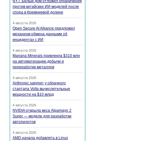
NYT: Белый дом отложил ограничения
против китайских ИИ-моделей после
спора в Кремниевой долине
4 августа 2026
Open Secure AI Alliance предложил
механизм обмена данными об
инцидентах с ИИ
4 августа 2026
Mariana Minerals привлекла $310 млн
на автоматизацию добычи и
переработки металлов
4 августа 2026
Anthropic закупит у облачного
стартапа Volta вычислительные
мощности на $10 млрд
4 августа 2026
NVIDIA открыла веса Alpamayo 2
Super — модели для разработки
автопилотов
4 августа 2026
AMD начала добавлять в Linux