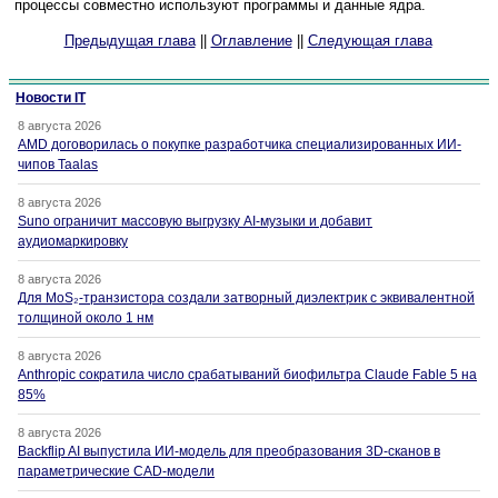
процессы совместно используют программы и данные ядра.
Предыдущая глава
||
Оглавление
||
Следующая глава
Новости IT
8 августа 2026
AMD договорилась о покупке разработчика специализированных ИИ-
чипов Taalas
8 августа 2026
Suno ограничит массовую выгрузку AI-музыки и добавит
аудиомаркировку
8 августа 2026
Для MoS₂-транзистора создали затворный диэлектрик с эквивалентной
толщиной около 1 нм
8 августа 2026
Anthropic сократила число срабатываний биофильтра Claude Fable 5 на
85%
8 августа 2026
Backflip AI выпустила ИИ-модель для преобразования 3D-сканов в
параметрические CAD-модели