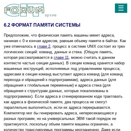
☰
архив
6.2 ФОРМАТ ПАМЯТИ СИСТЕМЫ
Предположим, что физическая память машины имеет адреса,
начиная с 0 и кончая адресом, равным объему памяти в байтах. Как
уже отмечалось в
главе 2
, процесс в системе UNIX состоит из трех
логических секций: команд, данных и стека. (Общую память,
которая рассматривается в
главе 11
, можно считать в данном
контексте частью секции данных). В секции команд хранится набор
машинных инструкций, исполняемых под управлением процесса;
адресами в секции команд выступают адреса команд (для команд
перехода и обращений к подпрограммам), адреса данных (для
обращения к глобальным переменным) и адреса стека (для
обращения к структурам данных, которые локализованы в
подпрограммах). Если адреса в сгенерированном коде трактовать
как адреса в физической памяти, два процесса не смогут
параллельно выполняться, если их адреса перекрываются.
Компилятор мог бы генерировать адреса, непересекающиеся у
разных программ, но на универсальных ЭВМ такой порядок не
практикуется, поскольку объем памяти машины ограничен, а
количество транслируемых программы неограничено. Даже если