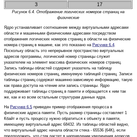
3
17
Рисунок 6.4. Отображение логических номеров страниц на
физические
Ядро устанавливает соотношение между виртуальными адресами
области и машинными физическими адресами посредством
отображения логических номеров страниц в области на физические
номера страниц в машине, как это показано на
Рисунке 6.4
.
Поскольку область это непрерывное пространство виртуальных
адресов программы, логический номер страницы служит
указателем на элемент массива физических номеров страниц.
Запись таблицы областей содержит указатель на таблицу
физических номеров страниц, именуемую таблицей страниц. Записи
таблицы страниц содержат машинно-зависимую информацию, такую
как права доступа на чтение или запись страницы. Ядро
поддерживает таблицы страниц в памяти и обращается к ним так
же, как и ко всем остальным структурам данных ядра.
На
Рисунке 6.5
приведен пример отображения процесса в
физические адреса памяти. Пусть размер страницы составляет 1
Кбайт и пусть процессу нужно обратиться к объекту в памяти,
имеющему виртуальный адрес 68432. Из таблицы областей видно,
что виртуальный адрес начала области стека - 65536 (64К), если
предположить, что стек растет в направлении увеличения адресов.