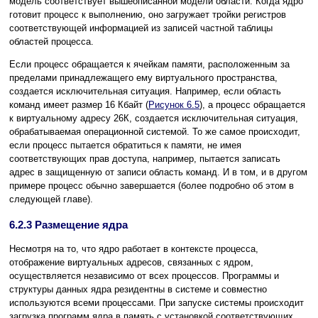
модель соответствует вышеописанной модели области. Когда ядро
готовит процесс к выполнению, оно загружает тройки регистров
соответствующей информацией из записей частной таблицы
областей процесса.
Если процесс обращается к ячейкам памяти, расположенным за
пределами принадлежащего ему виртуального пространства,
создается исключительная ситуация. Например, если область
команд имеет размер 16 Кбайт (
Рисунок 6.5
), а процесс обращается
к виртуальному адресу 26К, создается исключительная ситуация,
обрабатываемая операционной системой. То же самое происходит,
если процесс пытается обратиться к памяти, не имея
соответствующих прав доступа, например, пытается записать
адрес в защищенную от записи область команд. И в том, и в другом
примере процесс обычно завершается (более подробно об этом в
следующей главе).
6.2.3 Размещение ядра
Несмотря на то, что ядро работает в контексте процесса,
отображение виртуальных адресов, связанных с ядром,
осуществляется независимо от всех процессов. Программы и
структуры данных ядра резидентны в системе и совместно
используются всеми процессами. При запуске системы происходит
загрузка программ ядра в память с установкой соответствующих