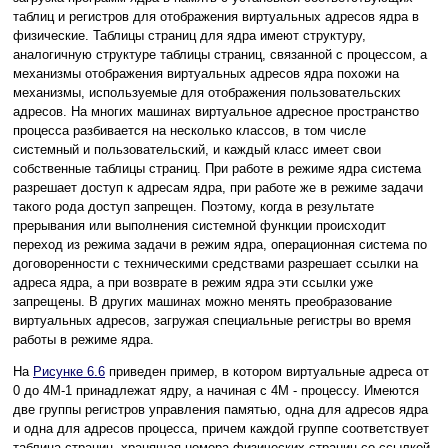
таблиц и регистров для отображения виртуальных адресов ядра в
физические. Таблицы страниц для ядра имеют структуру,
аналогичную структуре таблицы страниц, связанной с процессом, а
механизмы отображения виртуальных адресов ядра похожи на
механизмы, используемые для отображения пользовательских
адресов. На многих машинах виртуальное адресное пространство
процесса разбивается на несколько классов, в том числе
системный и пользовательский, и каждый класс имеет свои
собственные таблицы страниц. При работе в режиме ядра система
разрешает доступ к адресам ядра, при работе же в режиме задачи
такого рода доступ запрещен. Поэтому, когда в результате
прерывания или выполнения системной функции происходит
переход из режима задачи в режим ядра, операционная система по
договоренности с техническими средствами разрешает ссылки на
адреса ядра, а при возврате в режим ядра эти ссылки уже
запрещены. В других машинах можно менять преобразование
виртуальных адресов, загружая специальные регистры во время
работы в режиме ядра.
На
Рисунке 6.6
приведен пример, в котором виртуальные адреса от
0 до 4М-1 принадлежат ядру, а начиная с 4М - процессу. Имеются
две группы регистров управления памятью, одна для адресов ядра
и одна для адресов процесса, причем каждой группе соответствует
таблица страниц, хранящая номера физических страниц со ссылкой