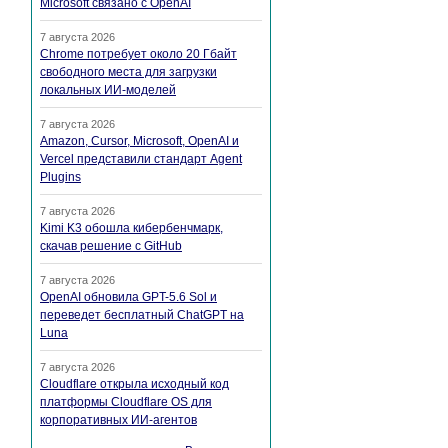
Microsoft связано с OpenAI
7 августа 2026
Chrome потребует около 20 Гбайт
свободного места для загрузки
локальных ИИ-моделей
7 августа 2026
Amazon, Cursor, Microsoft, OpenAI и
Vercel представили стандарт Agent
Plugins
7 августа 2026
Kimi K3 обошла кибербенчмарк,
скачав решение с GitHub
7 августа 2026
OpenAI обновила GPT-5.6 Sol и
переведет бесплатный ChatGPT на
Luna
7 августа 2026
Cloudflare открыла исходный код
платформы Cloudflare OS для
корпоративных ИИ-агентов