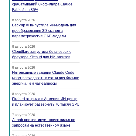
срабатываний биофильтра Claude
Fable 5 на 85%
8 августа 2026
Backflip AI выпустила ИИ-модель для
преобразования 3D-сканов в
параметрические CAD-модели
8 августа 2026
Cloudflare запустила бета-версию
браузера Kitesurf для ИИ-агентов
8 августа 2026
Интенсивные задания Claude Code
могут расходовать в сотни раз больше
энергии, чем чат-запросы
8 августа 2026
Firebird открыла в Армении ИИ-центр
и планирует развернуть 70 тысяч GPU
7 августа 2026
Airbnb протестирует поиск жилья по
запросам на естественном языке
7 августа 2026