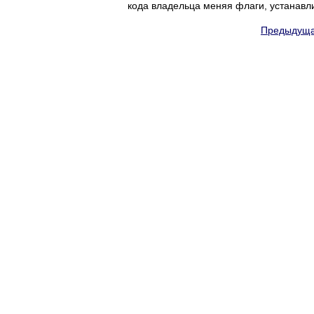
кода владельца меняя флаги, устанав
Предыдуща