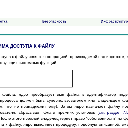
отка
Безопасность
Инфраструктур
ИМА ДОСТУПА К ФАЙЛУ
ступа к файлу является операцией, производимой над индексом, 
тствующих системных функций:
а файла, ядро преобразует имя файла в идентификатор инде
 процесса должен быть суперпользователем или владельцем ф
м, что не принадлежит ему). Затем ядро назначает файлу но
зователя, сбрасывает флаги прежних установок (
см. раздел 7.
 После этого прежний владелец теряет право "собственности" на ф
па к файлу, ядро выполняет процедуру, подобную описанной, вм