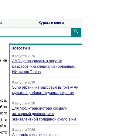
а
Курсы и книги
🔍
Новости IT
8 августа 2026
а не
AMD договорилась о покупке
разработчика специализированных
ИИ-чипов Taalas
8 августа 2026
Suno ограничит массовую выгрузку AI-
музыки и добавит аудиомаркировку
кса,
8 августа 2026
айла
Для MoS₂-транзистора создали
вого
затворный диэлектрик с
5
) и
эквивалентной толщиной около 1 нм
айл.
8 августа 2026
есто
Anthropic сократила число