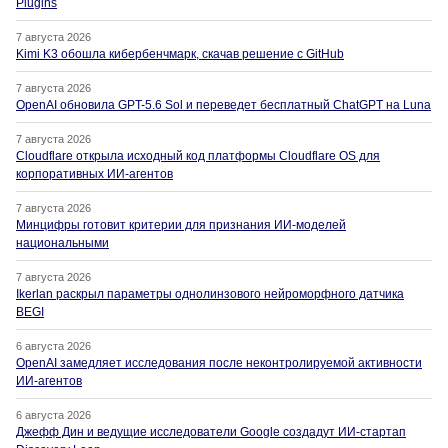
Plugins
7 августа 2026
Kimi K3 обошла кибербенчмарк, скачав решение с GitHub
7 августа 2026
OpenAI обновила GPT-5.6 Sol и переведет бесплатный ChatGPT на Luna
7 августа 2026
Cloudflare открыла исходный код платформы Cloudflare OS для
корпоративных ИИ-агентов
7 августа 2026
Минцифры готовит критерии для признания ИИ-моделей
национальными
7 августа 2026
Ikerlan раскрыл параметры однолинзового нейроморфного датчика
BEGI
6 августа 2026
OpenAI замедляет исследования после неконтролируемой активности
ИИ-агентов
6 августа 2026
Джефф Дин и ведущие исследователи Google создадут ИИ-стартап