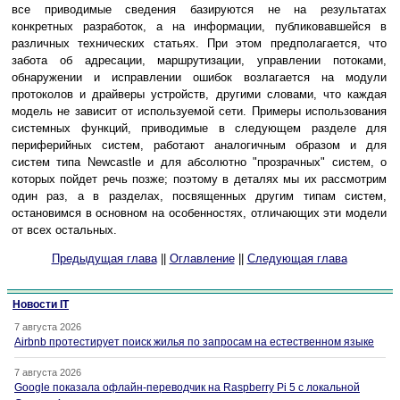
все приводимые сведения базируются не на результатах
конкретных разработок, а на информации, публиковавшейся в
различных технических статьях. При этом предполагается, что
забота об адресации, маршрутизации, управлении потоками,
обнаружении и исправлении ошибок возлагается на модули
протоколов и драйверы устройств, другими словами, что каждая
модель не зависит от используемой сети. Примеры использования
системных функций, приводимые в следующем разделе для
периферийных систем, работают аналогичным образом и для
систем типа Newcastle и для абсолютно "прозрачных" систем, о
которых пойдет речь позже; поэтому в деталях мы их рассмотрим
один раз, а в разделах, посвященных другим типам систем,
остановимся в основном на особенностях, отличающих эти модели
от всех остальных.
Предыдущая глава
||
Оглавление
||
Следующая глава
Новости IT
7 августа 2026
Airbnb протестирует поиск жилья по запросам на естественном языке
7 августа 2026
Google показала офлайн-переводчик на Raspberry Pi 5 с локальной