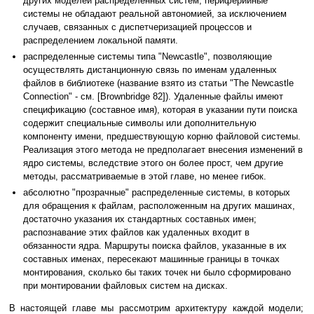
других моделей распределенных систем, периферийные
системы не обладают реальной автономией, за исключением
случаев, связанных с диспетчеризацией процессов и
распределением локальной памяти.
распределенные системы типа "Newcastle", позволяющие
осуществлять дистанционную связь по именам удаленных
файлов в библиотеке (название взято из статьи "The Newcastle
Connection" - см. [Brownbridge 82]). Удаленные файлы имеют
спецификацию (составное имя), которая в указании пути поиска
содержит специальные символы или дополнительную
компоненту имени, предшествующую корню файловой системы.
Реализация этого метода не предполагает внесения изменений в
ядро системы, вследствие этого он более прост, чем другие
методы, рассматриваемые в этой главе, но менее гибок.
абсолютно "прозрачные" распределенные системы, в которых
для обращения к файлам, расположенным на других машинах,
достаточно указания их стандартных составных имен;
распознавание этих файлов как удаленных входит в
обязанности ядра. Маршруты поиска файлов, указанные в их
составных именах, пересекают машинные границы в точках
монтирования, сколько бы таких точек ни было сформировано
при монтировании файловых систем на дисках.
В настоящей главе мы рассмотрим архитектуру каждой модели;