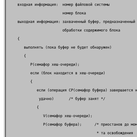
     входная информация:  номер файловой системы             
                          номер блока                        
     выходная информация: захваченный буфер, предназначенный 
                          обработки содержимого блока        
     {                                                       
        выполнять (пока буфер не будет обнаружен)            
        {                                                    
           P(семафор хеш-очереди);                           
           если (блок находится в хеш-очереди)               
           {                                                 
              если (операция CP(семафор буфера) завершается н
               удачно)       /* буфер занят */               
              {                                              
                 V(семафор хеш-очереди);                     
                 P(семафор буфера);      /* приостанов до мом
                                          * та освобождения  