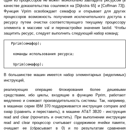
один из процессоров не может монопольно завладеть ресурсом (в
качестве доказательства сошлемся на [Dijkstra 65] и [Coffman 73]).
Функция Vprim освобождает семафор и открывает для других
процессоров возможность получения исключительного доступа к
ресурсу путем очистки соответствующего текущему процессору
элемента в массиве val и перенастройки значения lastid. Чтобы
защитить ресурс, следует выполнить следующий набор команд:
   Pprim(семафор);

    команды использования ресурса;

    Vprim(семафор);
В большинстве машин имеется набор элементарных (неделимых)
инструкций,
реализующих операцию блокирования более дешевыми
средствами, ибо циклы, входящие в функцию Pprim, работают
медленно и снижают производительность системы. Так, например,
в машинах серии IBM 370 поддерживается инструкция compare and
swap (сравнить и переставить), в машине AT&T 3B20 - инструкция
read and clear (прочитать и очистить). При выполнении инструкции
read and clear процессор считывает содержимое ячейки памяти,
очищает ее (сбрасывает в 0) и по результатам сравнения