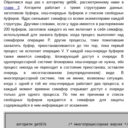
Обратимся еще раз к алгоритму getblk, рассмотренному нами в
главе 3
. Алгоритм работает с тремя структурами данных:
заголовком буфера, хеш-очередью буферов и списком свободных
буферов. Ядро связывает семафор со всеми экземплярами каждой
структуры. Другими словами, если у ядра имеются в распоряжении
200 буферов, заголовок каждого из них включает в себя семафор,
используемый для захвата буфера; когда процесс выполняет над
семафором операцию P, другие процессы, тоже пожелавшие
захватить буфер, приостанавливаются до тех пор, пока первый
процесс не исполнит операцию V. У каждой хеш-очереди буферов
также имеется семафор, блокирующий доступ к очереди. В
однопроцессорной системе блокировка хеш-очереди не нужна, ибо
процесс никогда не переходит в состояние приостанова, оставляя
очередь в несогласованном (неупорядоченном) виде. В
многопроцессорной системе, тем не менее, возможны ситуации,
когда с одной и той же хеш-очередью работают два процесса; в
каждый момент времени семафор открывает доступ к очереди
только для одного процесса. По тем же причинам и список
свободных буферов нуждается в семафоре для защиты
содержащейся в нем информации от искажения.
     алгоритм getblk           /* многопроцессорная версия */