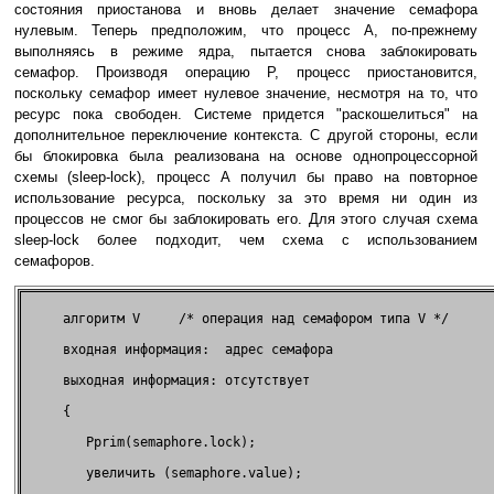
состояния приостанова и вновь делает значение семафора
нулевым. Теперь предположим, что процесс A, по-прежнему
выполняясь в режиме ядра, пытается снова заблокировать
семафор. Производя операцию P, процесс приостановится,
поскольку семафор имеет нулевое значение, несмотря на то, что
ресурс пока свободен. Системе придется "раскошелиться" на
дополнительное переключение контекста. С другой стороны, если
бы блокировка была реализована на основе однопроцессорной
схемы (sleep-lock), процесс A получил бы право на повторное
использование ресурса, поскольку за это время ни один из
процессов не смог бы заблокировать его. Для этого случая схема
sleep-lock более подходит, чем схема с использованием
семафоров.
     алгоритм V     /* операция над семафором типа V */      
     входная информация:  адрес семафора                     
     выходная информация: отсутствует                        
     {                                                       
        Pprim(semaphore.lock);                               
        увеличить (semaphore.value);                         