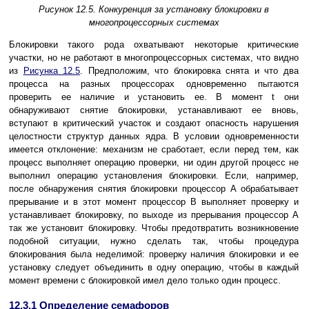
Рисунок 12.5. Конкуренция за установку блокировки в
многопроцессорных системах
Блокировки такого рода охватывают некоторые критические
участки, но не работают в многопроцессорных системах, что видно
из
Рисунка 12.5
. Предположим, что блокировка снята и что два
процесса на разных процессорах одновременно пытаются
проверить ее наличие и установить ее. В момент t они
обнаруживают снятие блокировки, устанавливают ее вновь,
вступают в критический участок и создают опасность нарушения
целостности структур данных ядра. В условии одновременности
имеется отклонение: механизм не сработает, если перед тем, как
процесс выполняет операцию проверки, ни один другой процесс не
выполнил операцию установления блокировки. Если, например,
после обнаружения снятия блокировки процессор A обрабатывает
прерывание и в этот момент процессор B выполняет проверку и
устанавливает блокировку, по выходе из прерывания процессор A
так же установит блокировку. Чтобы предотвратить возникновение
подобной ситуации, нужно сделать так, чтобы процедура
блокирования была неделимой: проверку наличия блокировки и ее
установку следует объединить в одну операцию, чтобы в каждый
момент времени с блокировкой имел дело только один процесс.
12.3.1 Определение семафоров