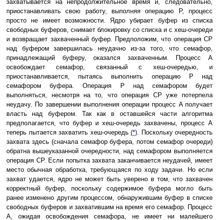
захватывается на непродолжительное время и, следовательно,
приостанавливать свою работу, выполняя операцию P, процесс
просто не имеет возможности. Ядро убирает буфер из списка
свободных буферов, снимает блокировку со списка и с хеш-очереди
и возвращает захваченный буфер. Предположим, что операция CP
над буфером завершилась неудачно из-за того, что семафор,
принадлежащий буферу, оказался захваченным. Процесс A
освобождает семафор, связанный с хеш-очередью, и
приостанавливается, пытаясь выполнить операцию P над
семафором буфера. Операция P над семафором будет
выполняться, несмотря на то, что операция CP уже потерпела
неудачу. По завершении выполнения операции процесс A получает
власть над буфером. Так как в оставшейся части алгоритма
предполагается, что буфер и хеш-очередь захвачены, процесс A
теперь пытается захватить хеш-очередь
(*)
. Поскольку очередность
захвата здесь (сначала семафор буфера, потом семафор очереди)
обратна вышеуказанной очередности, над семафором выполняется
операция CP. Если попытка захвата заканчивается неудачей, имеет
место обычная обработка, требующаяся по ходу задачи. Но если
захват удается, ядро не может быть уверено в том, что захвачен
корректный буфер, поскольку содержимое буфера могло быть
ранее изменено другим процессом, обнаружившим буфер в списке
свободных буферов и захватившим на время его семафор. Процесс
A, ожидая освобождения семафора, не имеет ни малейшего