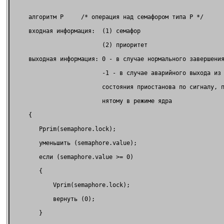
     алгоритм P     /* операция над семафором типа P */      
     входная информация:  (1) семафор                        
                          (2) приоритет                      
     выходная информация: 0 - в случае нормального завершения
                          -1 - в случае аварийного выхода из 
                          состояния приостанова по сигналу, п
                          нятому в режиме ядра               
     {                                                       
        Pprim(semaphore.lock);                               
        уменьшить (semaphore.value);                         
        если (semaphore.value >= 0)                          
        {                                                    
            Vprim(semaphore.lock);                           
            вернуть (0);                                     
        }                                                    