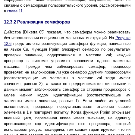
связаны с семафорами пользовательского уровня, рассмотренными
в
главе 11
.
12.3.2 Реализация семафоров
Дийкстра [Dijkstra 65] показал, что семафоры можно реализовать
без использования специальных машинных инструкций. На
Рисунке
12.6
представлены реализующие семафоры функции, написанные
на языке Си. Функция Pprim блокирует семафор по результатам
проверки значений, содержащихся в массиве val; каждый
процессор в системе управляет значением одного элемента
массива. Прежде чем заблокировать семафор, процессор
проверяет, не заблокирован ли уже семафор другими процессорами
(соответствующие им элементы в массиве val тогда имеют
значения, равные 2), а также не предпринимаются ли попытки в
данный момент заблокировать семафор со стороны процессоров с
более низким кодом идентификации (соответствующие им
элементы имеют значения, равные 1). Если любое из условий
выполняется, процессор переустанавливает значение своего
элемента в 1 и повторяет попытку. Когда функция Pprim открывает
внешний цикл, переменная цикла имеет значение, на единицу
превышающее код идентификации того процессора, который
использовал ресурс последним, тем самым гарантируется, что ни