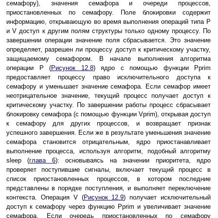
семафору), значения семафора и очереди процессов,
приостановленных по семафору. Поле блокировки содержит
информацию, открывающую во время выполнения операций типа P
и V доступ к другим полям структуры только одному процессу. По
завершении операции значение поля сбрасывается. Это значение
определяет, разрешен ли процессу доступ к критическому участку,
защищаемому семафором. В начале выполнения алгоритма
операции P (
Рисунок 12.8
) ядро с помощью функции Pprim
предоставляет процессу право исключительного доступа к
семафору и уменьшает значение семафора. Если семафор имеет
неотрицательное значение, текущий процесс получает доступ к
критическому участку. По завершении работы процесс сбрасывает
блокировку семафора (с помощью функции Vprim), открывая доступ
к семафору для других процессов, и возвращает признак
успешного завершения. Если же в результате уменьшения значение
семафора становится отрицательным, ядро приостанавливает
выполнение процесса, используя алгоритм, подобный алгоритму
sleep (
глава 6
): основываясь на значении приоритета, ядро
проверяет поступившие сигналы, включает текущий процесс в
список приостановленных процессов, в котором последние
представлены в порядке поступления, и выполняет переключение
контекста. Операция V (
Рисунок 12.9
) получает исключительный
доступ к семафору через функцию Pprim и увеличивает значение
семафора. Если очередь приостановленных по семафору