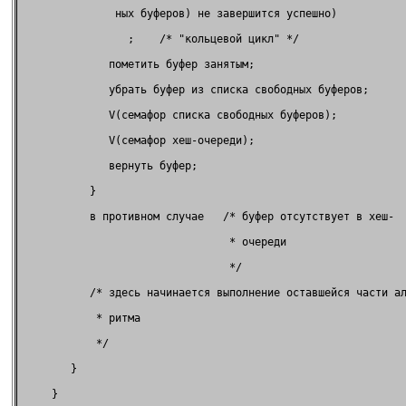
               ных буферов) не завершится успешно)           
                 ;    /* "кольцевой цикл" */                 
              пометить буфер занятым;                        
              убрать буфер из списка свободных буферов;      
              V(семафор списка свободных буферов);           
              V(семафор хеш-очереди);                        
              вернуть буфер;                                 
           }                                                 
           в противном случае   /* буфер отсутствует в хеш-  
                                 * очереди                   
                                 */                          
           /* здесь начинается выполнение оставшейся части ал
            * ритма                                          
            */                                               
        }                                                    
     }                                                       