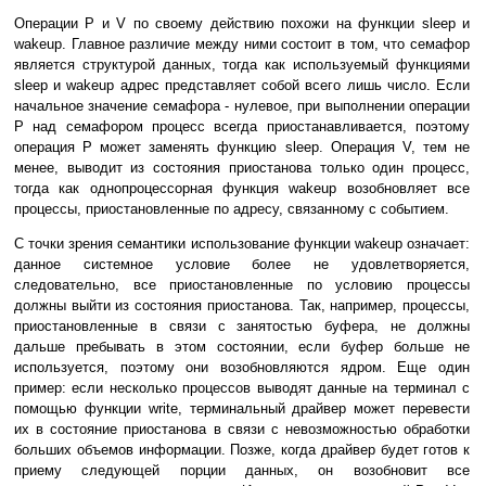
Операции P и V по своему действию похожи на функции sleep и
wakeup. Главное различие между ними состоит в том, что семафор
является структурой данных, тогда как используемый функциями
sleep и wakeup адрес представляет собой всего лишь число. Если
начальное значение семафора - нулевое, при выполнении операции
P над семафором процесс всегда приостанавливается, поэтому
операция P может заменять функцию sleep. Операция V, тем не
менее, выводит из состояния приостанова только один процесс,
тогда как однопроцессорная функция wakeup возобновляет все
процессы, приостановленные по адресу, связанному с событием.
С точки зрения семантики использование функции wakeup означает:
данное системное условие более не удовлетворяется,
следовательно, все приостановленные по условию процессы
должны выйти из состояния приостанова. Так, например, процессы,
приостановленные в связи с занятостью буфера, не должны
дальше пребывать в этом состоянии, если буфер больше не
используется, поэтому они возобновляются ядром. Еще один
пример: если несколько процессов выводят данные на терминал с
помощью функции write, терминальный драйвер может перевести
их в состояние приостанова в связи с невозможностью обработки
больших объемов информации. Позже, когда драйвер будет готов к
приему следующей порции данных, он возобновит все