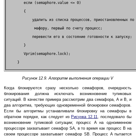
        если (semaphore.value <= 0)                          
        {                                                    
            удалить из списка процессов, приостановленных по 
             мафору, первый по счету процесс;                
            перевести его в состояние готовности к запуску;  
        }                                                    
        Vprim(semaphore.lock);                               
     }                                                       
Рисунок 12.9. Алгоритм выполнения операции V
Когда блокируются сразу несколько семафоров, очередность
блокирования должна исключать возникновение тупиковых
ситуаций. В качестве примера рассмотрим два семафора, A и B, и
два алгоритма, требующих одновременной блокировки семафоров.
Если бы алгоритмы устанавливали блокировку на семафоры в
обратном порядке, как следует из
Рисунка 12.11
, последовало бы
возникновение тупиковой ситуации; процесс A на одноименном
процессоре захватывает семафор SA, в то время как процесс B на
своем процессоре захватывает семафор SB. Процесс A пытается