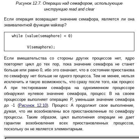
Рисунок 12.7. Операции над семафором, использующие
инструкцию read and clear
Если операция возвращает значение семафора, является ли она
эквивалентной функции wakeup?
   while (value(semaphore) < 0)

          V(semaphore);
Если вмешательства со стороны других процессов нет, ядро
повторяет цикл до тех пор, пока значение семафора не станет
больше или равно 0, ибо это означает, что в состоянии приостанова
по семафору нет больше ни одного процесса. Тем не менее, нельзя
исключить и такую возможность, что сразу после того, как процесс
A при тестировании семафора на одноименном процессоре
обнаружил нулевое значение семафора, процесс B на своем
процессоре выполняет операцию P, уменьшая значение семафора
до -1 (
Рисунок 12.10
). Процесс A продолжит свое выполнение,
думая, что им возобновлены все приостановленные по семафору
процессы. Таким образом, цикл выполнения операции не дает
гарантии возобновления всех приостановленных процессов,
поскольку он не является элементарным.