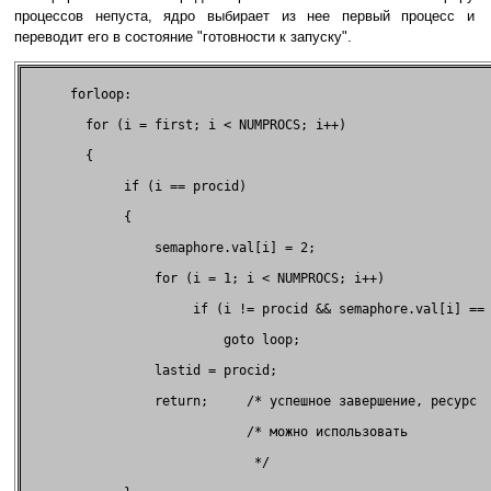
процессов непуста, ядро выбирает из нее первый процесс и
переводит его в состояние "готовности к запуску".
      forloop:                                               
        for (i = first; i < NUMPROCS; i++)                   
        {                                                    
             if (i == procid)                                
             {                                               
                 semaphore.val[i] = 2;                       
                 for (i = 1; i < NUMPROCS; i++)              
                      if (i != procid && semaphore.val[i] == 
                          goto loop;                         
                 lastid = procid;                            
                 return;     /* успешное завершение, ресурс  
                             /* можно использовать           
                              */                             