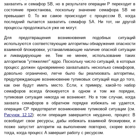
захватить и семафор SB, но в результате операции P переходит в
состояние приостанова, поскольку значение семафора SB не
превышает 0. То же самое происходит с процессом B, когда
последний пытается захватить семафор SA. Ни тот, ни другой
процессы продолжаться уже не могут.
Для предотвращения возникновения подобных ситуаций
используются соответствующие алгоритмы обнаружения опасности
взаимной блокировки, устанавливающие наличие опасной ситуации
и ликвидирующие ее. Тем не менее, использование таких
алгоритмов "утяжеляет" ядро. Поскольку число ситуаций, в которых
процесс должен одновременно захватывать несколько семафоров,
довольно ограничено, легче было бы реализовать алгоритмы,
предупреждающие возникновение тупиковых ситуаций еще до того,
как они будут иметь место. Если, к примеру, какой-то набор
семафоров всегда блокируется в одном и том же порядке,
тупиковая ситуация никогда не возникнет. Но в том случае, когда
захвата семафоров в обратном порядке избежать не удается,
операция CP предотвратит возникновение тупиковой ситуации (см.
Рисунок 12.12
): если операция завершится неудачно, процесс B
освободит свои ресурсы, дабы избежать взаимной блокировки, и
позже запустит алгоритм на выполнение повторно, скорее всего
тогда, когда процесс A завершит работу с ресурсом.