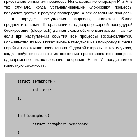
приостановленные им процессы. Использование операций P и V в
тех случаях, когда устанавливающие блокировку процессы
получают доступ к ресурсу поочередно, а все остальные процессы
- в порядке поступления запросов, является более
предпочтительным. В сравнении с однопроцессорной процедурой
блокирования (sleep-lock) данная схема обычно выигрывает, так как
если при наступлении события все процессы возобновляются,
большинство из них может вновь наткнуться на блокировку и снова
перейти в состояние приостанова. С другой стороны, в тех случаях,
когда требуется вывести из состояния приостанова все процессы
одновременно, использование операций P и V представляет
известную сложность.
     struct semaphore {                                    

            int lock;                                      

     };                                                    

     Init(semaphore)                                       

            struct semaphore semaphore;                    

     {                                                     
