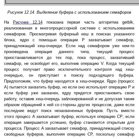
Рисунок 12.14. Выделение буфера с использованием семафоров
На
Рисунке 12.14
показана первая часть алгоритма getblk,
реализованная в многопроцессорной системе с использованием
семафоров. Просматривая буферный кеш в поисках указанного
блока, ядро с помощью операции P захватывает семафор,
принадлежащий хеш-очереди. Если над семафором уже кем-то
произведена операция данного типа, текущий процесс
приостанавливается до тех пор, пока процесс, захвативший
семафор, не освободит его, выполнив операцию V. Когда текущий
процесс получает право исключительного контроля над хеш-
очередью, он приступает к поиску подходящего буфера.
Предположим, что буфер находится в хеш-очереди. Ядро (процесс
A) пытается захватить буфер, но если оно использует операцию P и
если буфер уже захвачен, ядру придется приостановить свою
работу, оставив хеш-очередь заблокированной и не допуская таким
образом обращений к ней со стороны других процессов, даже если
последние ведут поиск незахваченных буферов. Пусть вместо
этого процесс A захватывает буфер, используя операцию CP; если
операция завершается успешно, буфер становится открытым для
процесса. Процесс A захватывает семафор, принадлежащий списку
свободных буферов, выполняя операцию CP, поскольку семафор