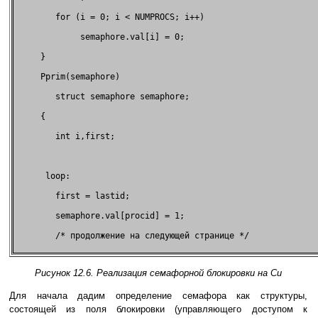
        for (i = 0; i < NUMPROCS; i++)                       
             semaphore.val[i] = 0;                           
     }                                                       
     Pprim(semaphore)                                        
        struct semaphore semaphore;                          
     {                                                       
        int i,first;                                         
      loop:                                                  
        first = lastid;                                      
        semaphore.val[procid] = 1;                           
        /* продолжение на следующей странице */              
Рисунок 12.6. Реализация семафорной блокировки на Си
Для начала дадим определение семафора как структуры,
состоящей из поля блокировки (управляющего доступом к