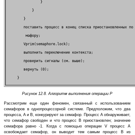
                }                                            
            }                                                
        }                                                    
        поставить процесс в конец списка приостановленных по 
         мафору;                                             
        Vprim(semaphore.lock);                               
        выполнить переключение контекста;                    
        проверить сигналы (см. выше);                        
        вернуть (0);                                         
     }                                                       
Рисунок 12.8. Алгоритм выполнения операции P
Рассмотрим еще один феномен, связанный с использованием
семафоров в однопроцессорной системе. Предположим, что два
процесса, A и B, конкурируют за семафор. Процесс A обнаруживает,
что семафор свободен и что процесс B приостановлен; значение
семафора равно -1. Когда с помощью операции V процесс A
освобождает семафор, он выводит тем самым процесс B из