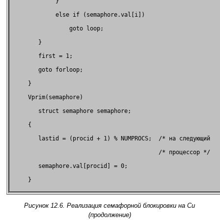
             }                                               
             else if (semaphore.val[i])                      
                 goto loop;                                  
        }                                                    
        first = 1;                                           
        goto forloop;                                        
     }                                                       
     Vprim(semaphore)                                        
        struct semaphore semaphore;                          
     {                                                       
        lastid = (procid + 1) % NUMPROCS;  /* на следующий   
                                           /* процессор */   
        semaphore.val[procid] = 0;                           
     }                                                       
Рисунок 12.6. Реализация семафорной блокировки на Си
(продолжение)