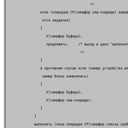
                                          */                 
                 если (операция CP(семафор хеш-очереди) завер
                  ется неудачно)                             
                 {                                           
                    V(семафор буфера);                       
                    продолжить;     /* выход в цикл "выполнят
                                     */                      
                 }                                           
                 в противном случае если (номер устройства ил
                  номер блока изменились)                    
                 {                                           
                    V(семафор буфера);                       
                    V(семафор хеш-очереди);                  
                 }                                           
              }                                              
              выполнять (пока операция CP(семафор списка своб