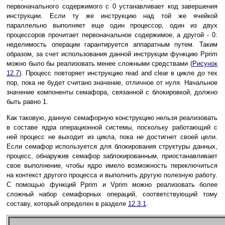
первоначального содержимого с 0 устанавливает код завершения
инструкции. Если ту же инструкцию над той же ячейкой
параллельно выполняет еще один процессор, один из двух
процессоров прочитает первоначальное содержимое, а другой - 0:
неделимость операции гарантируется аппаратным путем. Таким
образом, за счет использования данной инструкции функцию Pprim
можно было бы реализовать менее сложными средствами (
Рисунок
12.7
). Процесс повторяет инструкцию read and clear в цикле до тех
пор, пока не будет считано значение, отличное от нуля. Начальное
значение компоненты семафора, связанной с блокировкой, должно
быть равно 1.
Как таковую, данную семафорную конструкцию нельзя реализовать
в составе ядра операционной системы, поскольку работающий с
ней процесс не выходит из цикла, пока не достигнет своей цели.
Если семафор используется для блокирования структуры данных,
процесс, обнаружив семафор заблокированным, приостанавливает
свое выполнение, чтобы ядро имело возможность переключиться
на контекст другого процесса и выполнить другую полезную работу.
С помощью функций Pprim и Vprim можно реализовать более
сложный набор семафорных операций, соответствующий тому
составу, который определен в разделе
12.3.1
.