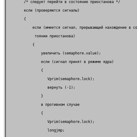
        /* следует перейти в состояние приостанова */        
        если (проверяются сигналы)                           
        {                                                    
            если (имеется сигнал, прерывающий нахождение в со
             тоянии приостанова)                             
            {                                                
                увеличить (semaphore.value);                 
                если (сигнал принят в режиме ядра)           
                {                                            
                   Vprim(semaphore.lock);                    
                   вернуть (-1);                             
                }                                            
                в противном случае                           
                {                                            
                   Vprim(semaphore.lock);                    
                   longjmp;                                  