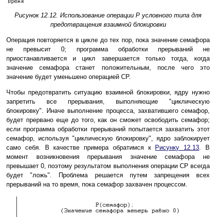
Рисунок 12.12. Использование операции P условного типа для
предотвращения взаимной блокировки
Операция повторяется в цикле до тех пор, пока значение семафора
не превысит 0; программа обработки прерываний не
приостанавливается и цикл завершается только тогда, когда
значение семафора станет положительным, после чего это
значение будет уменьшено операцией CP.
Чтобы предотвратить ситуацию взаимной блокировки, ядру нужно
запретить все прерывания, выполняющие "циклическую
блокировку". Иначе выполнение процесса, захватившего семафор,
будет прервано еще до того, как он сможет освободить семафор;
если программа обработки прерываний попытается захватить этот
семафор, используя "циклическую блокировку", ядро заблокирует
само себя. В качестве примера обратимся к
Рисунку 12.13
. В
момент возникновения прерывания значение семафора не
превышает 0, поэтому результатом выполнения операции CP всегда
будет "ложь". Проблема решается путем запрещения всех
прерываний на то время, пока семафор захвачен процессом.