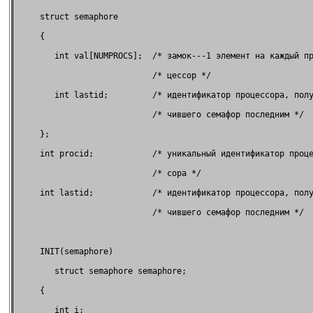
     struct semaphore                                        
     {                                                       
        int val[NUMPROCS];  /* замок---1 элемент на каждый пр
                            /* цессор */                     
        int lastid;         /* идентификатор процессора, полу
                            /* чившего семафор последним */  
     };                                                      
     int procid;            /* уникальный идентификатор проце
                            /* сора */                       
     int lastid;            /* идентификатор процессора, полу
                            /* чившего семафор последним */  
     INIT(semaphore)                                         
        struct semaphore semaphore;                          
     {                                                       
        int i;                                               