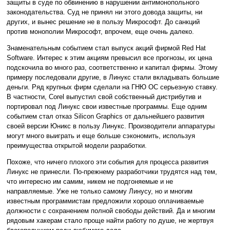
защиты в суде по обвинению в нарушении антимонопольного
законодательства. Суд не принял ни этого довода защиты, ни
других, и вынес решение не в пользу Микрософт. До санкций
против монополии Микрософт, впрочем, еще очень далеко.
Знаменательным событием стал выпуск акций фирмой Red Hat
Software. Интерес к этим акциям превысил все прогнозы, их цена
подскочила во много раз, соответственно и капитал фирмы. Этому
примеру последовали другие, в Линукс стали вкладывать большие
деньги. Ряд крупных фирм сделали на ГНЮ ОС серьезную ставку.
В частности, Corel выпустил свой собственный дистрибутив и
портировал под Линукс свои известные программы. Еще одним
событием стал отказ Silicon Graphics от дальнейшего развития
своей версии Юникс в пользу Линукс. Производители аппаратуры
могут много выиграть и еще больше сэкономить, используя
преимущества открытой модели разработки.
Похоже, что ничего плохого эти события для процесса развития
Линукс не принесли. По-прежнему разработчики трудятся над тем,
что интересно им самим, никем не подгоняемые и не
направляемые. Уже не только самому Линусу, но и многим
известным программистам предложили хорошо оплачиваемые
должности с сохранением полной свободы действий. Да и многим
рядовым хакерам стало проще найти работу по душе, не жертвуя