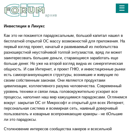
☰
архив
Инвестиции в Линукс
Как это ни покажется парадоксальным, большой капитал нашел в
бесплатной открытой ОС массу возможностей для приложения. На
первый взгляд проект, начатый и развиваемый из любопытства
разношерстной неустойчивой толпой энтузиастов, вряд ли может
заинтересовать большие деньги, старающиеся заработать еще
больше денег. Но уже на второй взгляд видна их синергетическая
общность. И сам Интернет, и проект ГНЮ, и инвестиционные рынки
есть самоорганизующиеся структуры, возникшие и живущие по
своим собственным законам. Они являются продуктами
цивилизации, коллективного разума человечества. Современный
уровень техники и связи лишь головокружительно ускорил все
процессы, наполнил наш мир кажущимися парадоксами. Оглянемся
вокруг: закрытая ОС от Микрософт и открытый для всех Интернет,
персональная система и всемирная сеть, наивный доверчивый
пользователь и коварные всепроникающие кракеры - не бОльшие
ли это парадоксы.
Столкновение интересов сообщества хакеров и всесильной