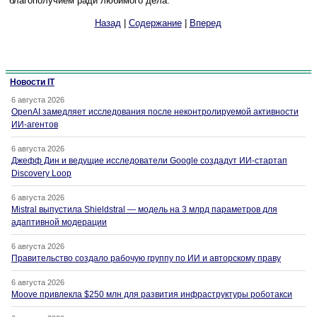
благополучием ради любимого дела.
Назад
|
Содержание
|
Вперед
Новости IT
6 августа 2026
OpenAI замедляет исследования после неконтролируемой активности
ИИ-агентов
6 августа 2026
Джефф Дин и ведущие исследователи Google создадут ИИ-стартап
Discovery Loop
6 августа 2026
Mistral выпустила Shieldstral — модель на 3 млрд параметров для
адаптивной модерации
6 августа 2026
Правительство создало рабочую группу по ИИ и авторскому праву
6 августа 2026
Moove привлекла $250 млн для развития инфраструктуры роботакси