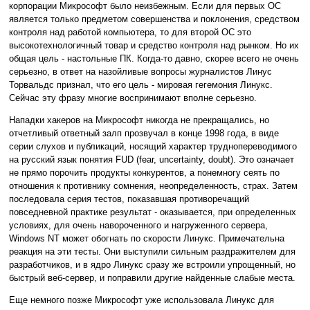
корпорации Микрософт было неизбежным. Если для первых ОС
является только предметом совершенства и поклонения, средством
контроля над работой компьютера, то для второй ОС это
высокотехнологичный товар и средство контроля над рынком. Но их
общая цель - настольные ПК. Когда-то давно, скорее всего не очень
серьезно, в ответ на назойливые вопросы журналистов Линус
Торвальдс признал, что его цель - мировая гегемония Линукс.
Сейчас эту фразу многие воспринимают вполне серьезно.
Нападки хакеров на Микрософт никогда не прекращались, но
отчетливый ответный залп прозвучал в конце 1998 года, в виде
серии слухов и публикаций, носящий характер труднопереводимого
на русский язык понятия FUD (fear, uncertainty, doubt). Это означает
не прямо порочить продукты конкурентов, а понемногу сеять по
отношения к противнику сомнения, неопределенность, страх. Затем
последовала серия тестов, показавшая противоречащий
повседневной практике результат - оказывается, при определенных
условиях, для очень навороченного и нагруженного сервера,
Windows NT может обогнать по скорости Линукс. Примечательна
реакция на эти тесты. Они выступили сильным раздражителем для
разработчиков, и в ядро Линукс сразу же встроили упрощенный, но
быстрый веб-сервер, и поправили другие найденные слабые места.
Еще немного позже Микрософт уже использовала Линукс для