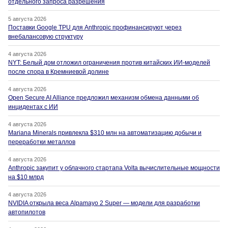
отдельного запроса разрешения
5 августа 2026
Поставки Google TPU для Anthropic профинансируют через
внебалансовую структуру
4 августа 2026
NYT: Белый дом отложил ограничения против китайских ИИ-моделей
после спора в Кремниевой долине
4 августа 2026
Open Secure AI Alliance предложил механизм обмена данными об
инцидентах с ИИ
4 августа 2026
Mariana Minerals привлекла $310 млн на автоматизацию добычи и
переработки металлов
4 августа 2026
Anthropic закупит у облачного стартапа Volta вычислительные мощности
на $10 млрд
4 августа 2026
NVIDIA открыла веса Alpamayo 2 Super — модели для разработки
автопилотов