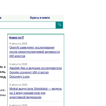
а
Курсы и книги
🔍
Новости IT
6 августа 2026
OpenAI замедляет исследования
после неконтролируемой активности
ИИ-агентов
6 августа 2026
ts с
Джефф Дин и ведущие исследователи
ель
Google создадут ИИ-стартап
под
Discovery Loop
6 августа 2026
Mistral выпустила Shieldstral — модель
ure-
на 3 млрд параметров для
лены
адаптивной модерации
6 августа 2026