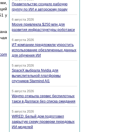
ми,
Правительство создало рабочую
аций
группу по ИИ и авторскому праву
51 у
6 августа 2026
Moove привлекла $250 млн для
развития инфраструктуры роботакси
вана
ючая
6 августа 2026
ИТ-компании предложили упростить
использование обезличенных данных
.com
для обучения ИИ
5 августа 2026
SpaceX выбрала Nvidia для
вычислительной платформы
спутников Starmind AI1
5 августа 2026
Waymo открыла сервис беспилотных
такси в Далласе без списка ожидания
5 августа 2026
WIRED: Белый дом подготовил
закрытую схему проверки передовых
ИИ-моделей