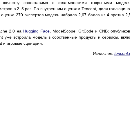
 качеству сопоставима с флагманскими открытыми моделя
тров в 2–5 раз. По внутренним оценкам Tencent, доля галлюцин
 оценке 270 экспертов модель набрала 2,67 балла из 4 против 2,
ache 2.0 на
Hugging Face
, ModelScope, GitCode и CNB; опублико
nt уже встроила модель в собственные продукты и сервисы, вкл
t и игровые сценарии.
Источник:
tencent