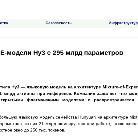
отка
Безопасность
Инфраструктур
oE-модели Hy3 с 295 млрд параметров
ила Hy3 — языковую модель на архитектуре Mixture-of-Exper
1 млрд активны при инференсе. Компания заявляет, что мод
открытыми флагманскими моделями и распространяется 
ольшую языковую модель семейства Hunyuan на архитектуре Mixt
параметров, из них 21 млрд активируются при работе; также заяв
стное окно до 256 тыс. токенов.