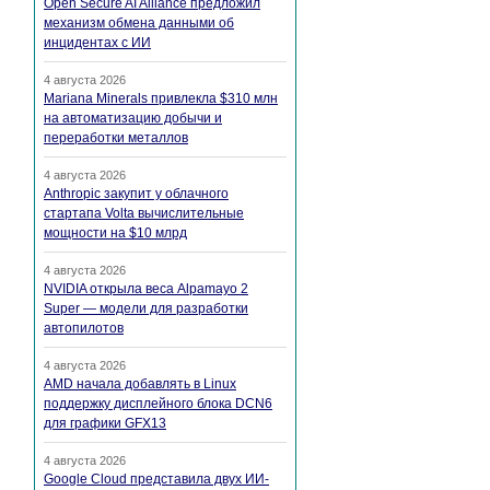
Open Secure AI Alliance предложил
механизм обмена данными об
инцидентах с ИИ
4 августа 2026
Mariana Minerals привлекла $310 млн
на автоматизацию добычи и
переработки металлов
4 августа 2026
Anthropic закупит у облачного
стартапа Volta вычислительные
мощности на $10 млрд
4 августа 2026
NVIDIA открыла веса Alpamayo 2
Super — модели для разработки
автопилотов
4 августа 2026
AMD начала добавлять в Linux
поддержку дисплейного блока DCN6
для графики GFX13
4 августа 2026
Google Cloud представила двух ИИ-