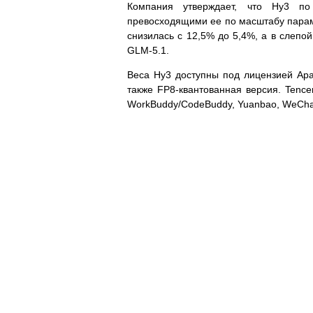
Компания утверждает, что Hy3 по
превосходящими ее по масштабу параме
снизилась с 12,5% до 5,4%, а в слепой
GLM-5.1.
Веса Hy3 доступны под лицензией Ap
также FP8-квантованная версия. Tence
WorkBuddy/CodeBuddy, Yuanbao, WeCha