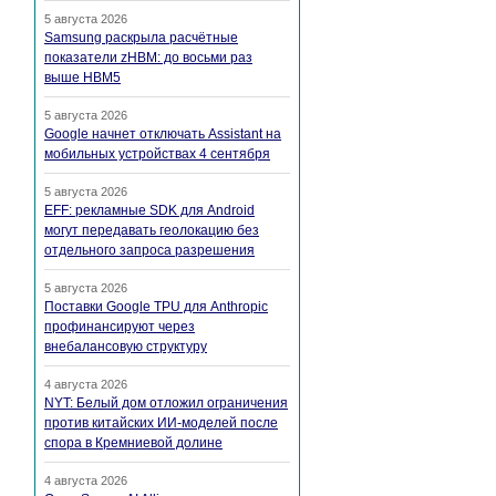
5 августа 2026
Samsung раскрыла расчётные
показатели zHBM: до восьми раз
выше HBM5
5 августа 2026
Google начнет отключать Assistant на
мобильных устройствах 4 сентября
5 августа 2026
EFF: рекламные SDK для Android
могут передавать геолокацию без
отдельного запроса разрешения
5 августа 2026
Поставки Google TPU для Anthropic
профинансируют через
внебалансовую структуру
4 августа 2026
NYT: Белый дом отложил ограничения
против китайских ИИ-моделей после
спора в Кремниевой долине
4 августа 2026