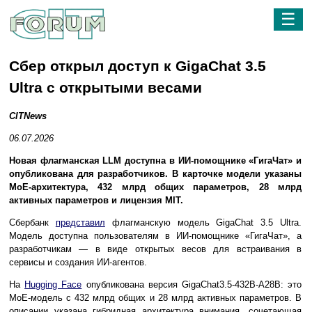
☰
Сбер открыл доступ к GigaChat 3.5
Ultra с открытыми весами
CITNews
06.07.2026
Новая флагманская LLM доступна в ИИ-помощнике «ГигаЧат» и
опубликована для разработчиков. В карточке модели указаны
MoE-архитектура, 432 млрд общих параметров, 28 млрд
активных параметров и лицензия MIT.
Сбербанк
представил
флагманскую модель GigaChat 3.5 Ultra.
Модель доступна пользователям в ИИ-помощнике «ГигаЧат», а
разработчикам — в виде открытых весов для встраивания в
сервисы и создания ИИ-агентов.
На
Hugging Face
опубликована версия GigaChat3.5-432B-A28B: это
MoE-модель с 432 млрд общих и 28 млрд активных параметров. В
описании указана гибридная архитектура внимания, сочетающая