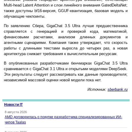
Multi-head Latent Attention и слои линейного внимания GatedDeltaNet;
также доступны bf16-версия, GGUF-квантизация, базовая модель и
обучающие чекпоинты.
По заявлению Сбера, GigaChat 3.5 Ultra лучше предшественника
справляется с генерацией и проверкой кода, математикой,
финансовыми расчетами, анализом длинных документов и
агентными сценариями. Компания также утверждает, что скорость
работы с длинными текстами выросла до четырех раз, а новая
архитектура снижает требования к вычислительным ресурсам.
В опубликованных разработчиками бенчмарках GigaChat 3.5 Ultra
сравнивается с GigaChat 3.1 Ultra и открытыми моделями DeepSeek.
Эти результаты следует рассматривать как данные производителя;
независимой массовой оценки новой модели пока нет.
Источник:
sberbank.ru
Новости IT
8 августа 2026
AMD договорилась о покупке разработчика специализированных ИИ-
чипов Taalas