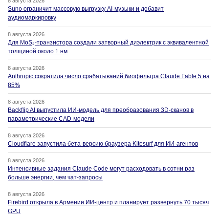
8 августа 2026
Suno ограничит массовую выгрузку AI-музыки и добавит
аудиомаркировку
8 августа 2026
Для MoS₂-транзистора создали затворный диэлектрик с эквивалентной
толщиной около 1 нм
8 августа 2026
Anthropic сократила число срабатываний биофильтра Claude Fable 5 на
85%
8 августа 2026
Backflip AI выпустила ИИ-модель для преобразования 3D-сканов в
параметрические CAD-модели
8 августа 2026
Cloudflare запустила бета-версию браузера Kitesurf для ИИ-агентов
8 августа 2026
Интенсивные задания Claude Code могут расходовать в сотни раз
больше энергии, чем чат-запросы
8 августа 2026
Firebird открыла в Армении ИИ-центр и планирует развернуть 70 тысяч
GPU