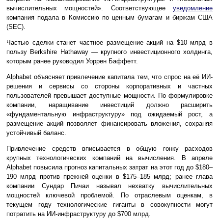
вычислительных мощностей». Соответствующее
уведомление
компания подала в Комиссию по ценным бумагам и биржам США
(SEC).
Частью сделки станет частное размещение акций на $10 млрд в
пользу Berkshire Hathaway — крупного инвестиционного холдинга,
которым ранее руководил Уоррен Баффетт.
Alphabet объясняет привлечение капитала тем, что спрос на её ИИ-
решения и сервисы со стороны корпоративных и частных
пользователей превышает доступные мощности. По формулировке
компании, наращивание инвестиций должно расширить
«фундаментальную инфраструктуру» под ожидаемый рост, а
размещение акций позволяет финансировать вложения, сохраняя
устойчивый баланс.
Привлечение средств вписывается в общую гонку расходов
крупных технологических компаний на вычисления. В апреле
Alphabet повысила прогноз капитальных затрат на этот год до $180–
190 млрд против прежней оценки в $175–185 млрд; ранее глава
компании Сундар Пичаи называл нехватку вычислительных
мощностей ключевой проблемой. По отраслевым оценкам, в
текущем году технологические гиганты в совокупности могут
потратить на ИИ-инфраструктуру до $700 млрд.