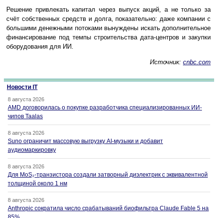
Решение привлекать капитал через выпуск акций, а не только за
счёт собственных средств и долга, показательно: даже компании с
большими денежными потоками вынуждены искать дополнительное
финансирование под темпы строительства дата-центров и закупки
оборудования для ИИ.
Источник:
cnbc.com
Новости IT
8 августа 2026
AMD договорилась о покупке разработчика специализированных ИИ-
чипов Taalas
8 августа 2026
Suno ограничит массовую выгрузку AI-музыки и добавит
аудиомаркировку
8 августа 2026
Для MoS₂-транзистора создали затворный диэлектрик с эквивалентной
толщиной около 1 нм
8 августа 2026
Anthropic сократила число срабатываний биофильтра Claude Fable 5 на
85%