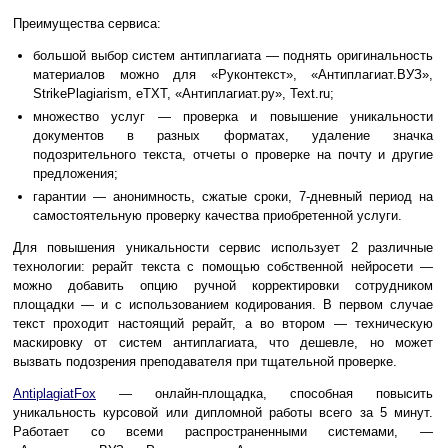
Преимущества сервиса:
большой выбор систем антиплагиата — поднять оригинальность
материалов можно для «Руконтекст», «Антиплагиат.ВУЗ»,
StrikePlagiarism, eTXT, «Антиплагиат.ру», Text.ru;
множество услуг — проверка и повышение уникальности
документов в разных форматах, удаление значка
подозрительного текста, отчеты о проверке на почту и другие
предложения;
гарантии — анонимность, сжатые сроки, 7-дневный период на
самостоятельную проверку качества приобретенной услуги.
Для повышения уникальности сервис использует 2 различные
технологии: рерайт текста с помощью собственной нейросети —
можно добавить опцию ручной корректировки сотрудником
площадки — и с использованием кодирования. В первом случае
текст проходит настоящий рерайт, а во втором — техническую
маскировку от систем антиплагиата, что дешевле, но может
вызвать подозрения преподавателя при тщательной проверке.
AntiplagiatFox
— онлайн-площадка, способная повысить
уникальность курсовой или дипломной работы всего за 5 минут.
Работает со всеми распространенными системами, —