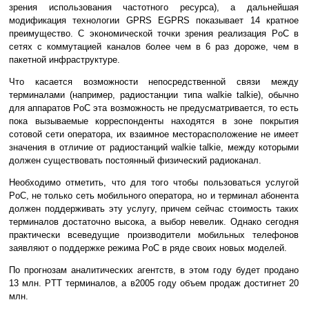
зрения использования частотного ресурса), а дальнейшая
модификация технологии GPRS EGPRS показывает 14 кратное
преимущество. С экономической точки зрения реализация PoC в
сетях с коммутацией каналов более чем в 6 раз дороже, чем в
пакетной инфраструктуре.
Что касается возможности непосредственной связи между
терминалами (например, радиостанции типа walkie talkie), обычно
для аппаратов PoC эта возможность не предусматривается, то есть
пока вызываемые корреспонденты находятся в зоне покрытия
сотовой сети оператора, их взаимное месторасположение не имеет
значения в отличие от радиостанций walkie talkie, между которыми
должен существовать постоянный физический радиоканал.
Необходимо отметить, что для того чтобы пользоваться услугой
PoC, не только сеть мобильного оператора, но и терминал абонента
должен поддерживать эту услугу, причем сейчас стоимость таких
терминалов достаточно высока, а выбор невелик. Однако сегодня
практически всеведущие производители мобильных телефонов
заявляют о поддержке режима PoC в ряде своих новых моделей.
По прогнозам аналитических агентств, в этом году будет продано
13 млн. PTT терминалов, а в2005 году объем продаж достигнет 20
млн.