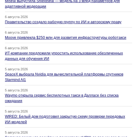
Mistral выпустила Shieldstral — модель на 3 млрд параметров для
адаптивной модерации
6 августа 2026
Правительство создало рабочую группу по ИИ и авторскому праву
6 августа 2026
Moove привлекла $250 млн для развития инфраструктуры роботакси
6 августа 2026
ИТ-компании предложили упростить использование обезличенных
данных для обучения ИИ
5 августа 2026
SpaceX выбрала Nvidia для вычислительной платформы спутников
Starmind AI1
5 августа 2026
Waymo открыла сервис беспилотных такси в Далласе без списка
ожидания
5 августа 2026
WIRED: Белый дом подготовил закрытую схему проверки передовых
ИИ-моделей
5 августа 2026