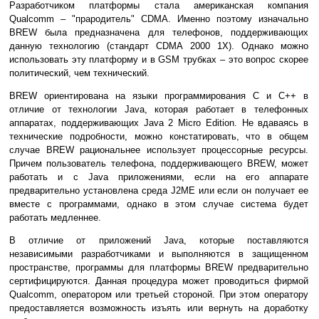
Разработчиком платформы стала американская компания
Qualcomm – "прародитель" CDMA. Именно поэтому изначально
BREW была предназначена для телефонов, поддерживающих
данную технологию (стандарт CDMA 2000 1X). Однако можно
использовать эту платформу и в GSM трубках – это вопрос скорее
политический, чем технический.
BREW ориентирована на языки программирования C и C++ в
отличие от технологии Java, которая работает в телефонных
аппаратах, поддерживающих Java 2 Micro Edition. Не вдаваясь в
технические подробности, можно констатировать, что в общем
случае BREW рациональнее использует процессорные ресурсы.
Причем пользователь телефона, поддерживающего BREW, может
работать и с Java приложениями, если на его аппарате
предварительно установлена среда J2ME или если он получает ее
вместе с программами, однако в этом случае система будет
работать медленнее.
В отличие от приложений Java, которые поставляются
независимыми разработчиками и выполняются в защищенном
пространстве, программы для платформы BREW предварительно
сертифицируются. Данная процедура может проводиться фирмой
Qualcomm, оператором или третьей стороной. При этом оператору
предоставляется возможность изъять или вернуть на доработку