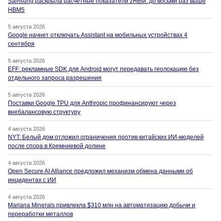
Samsung раскрыла расчётные показатели zHBM: до восьми раз выше
HBM5
5 августа 2026
Google начнет отключать Assistant на мобильных устройствах 4
сентября
5 августа 2026
EFF: рекламные SDK для Android могут передавать геолокацию без
отдельного запроса разрешения
5 августа 2026
Поставки Google TPU для Anthropic профинансируют через
внебалансовую структуру
4 августа 2026
NYT: Белый дом отложил ограничения против китайских ИИ-моделей
после спора в Кремниевой долине
4 августа 2026
Open Secure AI Alliance предложил механизм обмена данными об
инцидентах с ИИ
4 августа 2026
Mariana Minerals привлекла $310 млн на автоматизацию добычи и
переработки металлов