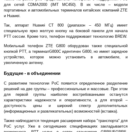
для сетей CDMA2000 (IMT MC450). В их числе – модели
портативных и автомобильных терминалов китайских компаний ZTE
и Huawei.
Так, аппарат Huawei CT 800 (диапазон – 450 МГц) имеет
специальную ярко желтую кнопку на боковой панели для начала
PTT сессии. Кроме того, телефон поддерживает технологию BREW.
Мобильный телефон ZTE G800 оборудован также специальной
кнопкой PTT, а терминалG800C идентичен G800, но имеет зарядное
устройство, которое можно установить в автомобиле, и
увеличенную антенну.
Будущее - в объединении
С развитием технологии PoC появится определенное разделение
решений на две группы – профессиональные и массовые. При этом
для первой группы наиболее востребованными останутся
характеристики надежности и оперативности, а для второй –
доступность цены и широкий спектр дополнительных
(информационных и развлекательных) возможностей (вставка).
Также наблюдается тенденция расширения набора "транспорта" для
PoC услуг. Уже в сегодняшних спецификациях закладывается
возможность PTT услуг в сетях стандартов GPRS/EGPRS,