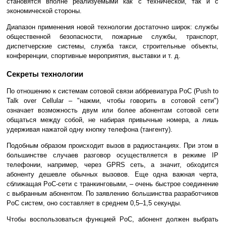
становятся вполне реализуемыми как с технической, так и с
экономической стороны.
Диапазон применения новой технологии достаточно широк: службы
общественной безопасности, пожарные службы, транспорт,
диспетчерские системы, служба такси, строительные объекты,
конференции, спортивные мероприятия, выставки и т. д.
Секреты технологии
По отношению к системам сотовой связи аббревиатура PoC (Push to
Talk over Cellular – "нажми, чтобы говорить в сотовой сети")
означает возможность двум или более абонентам сотовой сети
общаться между собой, не набирая привычные номера, а лишь
удерживая нажатой одну кнопку телефона (тангенту).
Подобным образом происходит вызов в радиостанциях. При этом в
большинстве случаев разговор осуществляется в режиме IP
телефонии, например, через GPRS сеть, а значит, обходится
абоненту дешевле обычных вызовов. Еще одна важная черта,
сближащая PoC-сети с транкинговыми, – очень быстрое соединение
с выбранным абонентом. По заявлению большинства разработчиков
PoC систем, оно составляет в среднем 0,5–1,5 секунды.
Чтобы воспользоваться функцией PoC, абонент должен выбрать