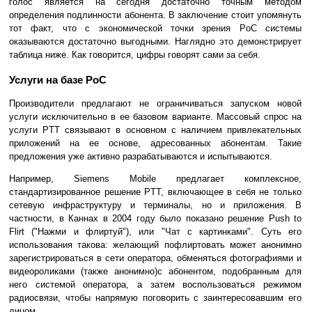
голос является на сегодня достаточно точным методом
определения подлинности абонента. В заключение стоит упомянуть
тот факт, что с экономической точки зрения PoC системы
оказываются достаточно выгодными. Наглядно это демонстрирует
таблица ниже. Как говорится, цифры говорят сами за себя.
Услуги на базе PoC
Производители предлагают не ограничиваться запуском новой
услуги исключительно в ее базовом варианте. Массовый спрос на
услуги PTT связывают в основном с наличием привлекательных
приложений на ее основе, адресованных абонентам. Такие
предложения уже активно разрабатываются и испытываются.
Например, Siemens Mobile предлагает комплексное,
стандартизированное решение PTT, включающее в себя не только
сетевую инфраструктуру и терминалы, но и приложения. В
частности, в Каннах в 2004 году было показано решение Push to
Flirt ("Нажми и флиртуй"), или "Чат с картинками". Суть его
использования такова: желающий пофлиртовать может анонимно
зарегистрироваться в сети оператора, обменяться фотографиями и
видеороликами (также анонимно)с абонентом, подобранным для
него системой оператора, а затем воспользоваться режимом
радиосвязи, чтобы напрямую поговорить с заинтересовавшим его
лицом.