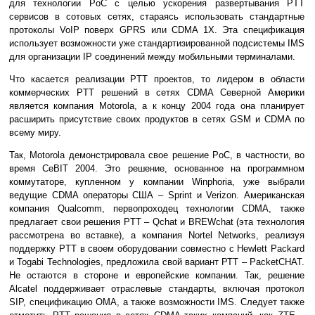
для технологии PoC с целью ускорения развертывания PTT
сервисов в сотовых сетях, стараясь использовать стандартные
протоколы VoIP поверх GPRS или CDMA 1X. Эта спецификация
использует возможности уже стандартизированной подсистемы IMS
для организации IP соединений между мобильными терминалами.
Что касается реализации PTT проектов, то лидером в области
коммерческих PTT решений в сетях CDMA Северной Америки
является компания Motorola, а к концу 2004 года она планирует
расширить присутствие своих продуктов в сетях GSM и CDMA по
всему миру.
Так, Motorola демонстрировала свое решение PoC, в частности, во
время CeBIT 2004. Это решение, основанное на программном
коммутаторе, купленном у компании Winphoria, уже выбрали
ведущие CDMA операторы США – Sprint и Verizon. Американская
компания Qualcomm, первопроходец технологии CDMA, также
предлагает свои решения PTT – Qchat и BREWchat (эта технология
рассмотрена во вставке), а компания Nortel Networks, реализуя
поддержку PTT в своем оборудовании совместно с Hewlett Packard
и Togabi Technologies, предложила свой вариант РТТ – PacketCHAT.
Не остаются в стороне и европейские компании. Так, решение
Alcatel поддерживает отраслевые стандарты, включая протокол
SIP, спецификацию OMA, а также возможности IMS. Следует также