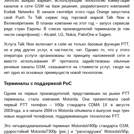
Services выбрал вариант, использующий технологию коммутации
каналов в сети GSM на базе решения, разработанного компанией
Kodiak Networks. В начале сентября этого года Orange запустила
свой Push To Talk сервис под торговой маркой Talk Now в
Великобритании. В планах компании на этот год – запуск сервисав
ряде стран Европы. В списке производителей терминалов (в том
числе смартфонов) – Alcatel, LG, Nokia, PalmOne и Sagem.
Услуга Talk Now включает в себя не только базовые функции PTT,
но и ряд других услуг, в частности, чат. Однако то, что у этого
оператора услуги организованы по принципу наложенной сети и
вместо использования IP протокола задействованы обычные
речевые каналы GSM, сказывается на стоимости услуг, сводя на
нет одно из основных преимуществ новой технологии.
Терминалы с поддержкой PoC
Одним из первых производителей, представивших на рынке PTT
терминалы, стала компания Motorola. Она презентовала свой
первый PTT телефон – V60p стандарта CDMA 1X в августе
2003года, а в начале 2004-го Motorola объявила о выпуске еще трех
новых моделей телефонов, поддерживающих технологию PTT.
Это четырехдиапазонный терминал MotorolaV400p стандарта GSM,
ударостойкий MotorolaT300p (рис.) и "раскладушка" MotorolaV65p,