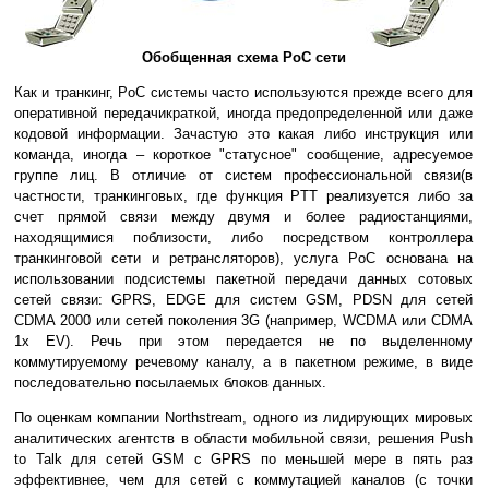
Обобщенная схема PoC сети
Как и транкинг, PoC системы часто используются прежде всего для
оперативной передачикраткой, иногда предопределенной или даже
кодовой информации. Зачастую это какая либо инструкция или
команда, иногда – короткое "статусное" сообщение, адресуемое
группе лиц. В отличие от систем профессиональной связи(в
частности, транкинговых, где функция PTT реализуется либо за
счет прямой связи между двумя и более радиостанциями,
находящимися поблизости, либо посредством контроллера
транкинговой сети и ретрансляторов), услуга PoC основана на
использовании подсистемы пакетной передачи данных сотовых
сетей связи: GPRS, EDGE для систем GSM, PDSN для сетей
CDMA 2000 или сетей поколения 3G (например, WCDMA или CDMA
1x EV). Речь при этом передается не по выделенному
коммутируемому речевому каналу, а в пакетном режиме, в виде
последовательно посылаемых блоков данных.
По оценкам компании Northstream, одного из лидирующих мировых
аналитических агентств в области мобильной связи, решения Push
to Talk для сетей GSM с GPRS по меньшей мере в пять раз
эффективнее, чем для сетей с коммутацией каналов (с точки