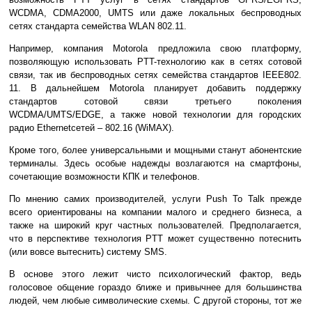
WCDMA, CDMA2000, UMTS или даже локальных беспроводных
сетях стандарта семейства WLAN 802.11.
Например, компания Motorola предложила свою платформу,
позволяющую использовать PTT-технологию как в сетях сотовой
связи, так ив беспроводных сетях семейства стандартов IEEE802.
11. В дальнейшем Motorola планирует добавить поддержку
стандартов сотовой связи третьего поколения
WCDMA/UMTS/EDGE, а также новой технологии для городских
радио Ethernetсетей – 802.16 (WiMAX).
Кроме того, более универсальными и мощными станут абонентские
терминалы. Здесь особые надежды возлагаются на смартфоны,
сочетающие возможности КПК и телефонов.
По мнению самих производителей, услуги Push To Talk прежде
всего ориентированы на компании малого и среднего бизнеса, а
также на широкий круг частных пользователей. Предполагается,
что в перспективе технология РTT может существенно потеснить
(или вовсе вытеснить) систему SMS.
В основе этого лежит чисто психологический фактор, ведь
голосовое общение гораздо ближе и привычнее для большинства
людей, чем любые символические схемы. С другой стороны, тот же