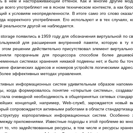
сть в нем и настораживающий оттенок. Как и многие другие мо
 всего употребляют не в ясном техническом контексте, а как бро
щий к условиям неопределенности. В итоге само это слово оказа
да корректного употребления. Его используют и в тех случаях, к
й реальности другой не наблюдается.
l storage появились в 1959 году для обозначения виртуальной по с
ользуемой для расширения внутренней памяти, которую в ту 
 этом решении действительно присутствовал элемент виртуально
еняли прозрачным для процессора способом более дешево
ременных системах хранения никакой подмены нет, и было бы то
амене физических адресов и номеров устройств логическими адре
 более эффективных методах управления.
ативных информационных систем удивительным образом напоми
оды, когда формировалось понятие «открытые системы», создава
стала очевидной необходимость в общепринятых сетевых стандар
ейших концепций, например, Web-служб, зарождается новый в
торый сопровождается активными работами в области стандартизац
аструктуру корпоративных информационных систем. Особенно 
 между приложениями. Известные подходы к этой проблеме во мн
т то, что задействованные ресурсы, в том числе и ресурсы хране