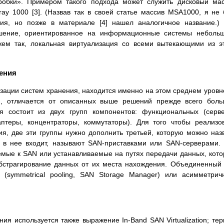
робки». Примером такого подхода может служить дисковый ма
ay 1000 [3]. (Назвав так в своей статье массив MSA1000, я не
ия, но позже в материале [4] нашел аналогичное название.)
ешение, ориентированное на информационные системы неболь
жем так, локальная виртуализация со всеми вытекающими из э
нения
зации систем хранения, находится именно на этом среднем уров
ся, отличается от описанных выше решений прежде всего бол
я состоит из двух групп компонентов: функциональных (серв
аптеры, концентраторы, коммутаторы). Для того чтобы реализо
я, две эти группы нужно дополнить третьей, которую можно наз
 в нее входит, называют SAN-приставками или SAN-серверами.
емые к SAN или устанавливаемые на путях передачи данных, кот
абстрагирование данных от их места нахождения. Объединенный
(symmetrical pooling, SAN Storage Manager) или асимметри
ия используется также выражение In-Band SAN Virtualization; те