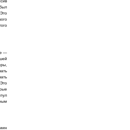
ссив
 был
 Это
шого
того
не —
ьшей
еры,
вать
вать
 Это
орые
 пул
чным
рмин