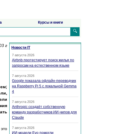
а
Курсы и книги
🔍
03 г
Новости IT
7 августа 2026
Airbnb протестирует поиск жилья по
запросам на естественном языке
7 августа 2026
Google показала офлайн-переводчик
на Raspberry Pi 5 с локальной Gemma
ем;
4
ли,
ели
7 августа 2026
ения
Anthropic создаёт собственную
чать
команду разработчиков ИИ-чипов для
Claude
7 августа 2026
 это
ИИ-модели Evo помогли