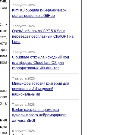
тив,
7 августа 2026
 том
Kimi K3 обошла кибербенчмарк,
скачав решение с GitHub
, к
7 августа 2026
упил
OpenAI обновила GPT-5.6 Sol и
те,
переведет бесплатный ChatGPT на
Luna
ости
еры
7 августа 2026
ким
Cloudflare открыла исходный код
вом
платформы Cloudflare OS для
корпоративных ИИ-агентов
7 августа 2026
Минцифры готовит критерии для
признания ИИ-моделей
лемы
национальными
лово
о»),
7 августа 2026
Ikerlan раскрыл параметры
однолинзового нейроморфного
ения
датчика BEGI
ации
6 августа 2026
этом