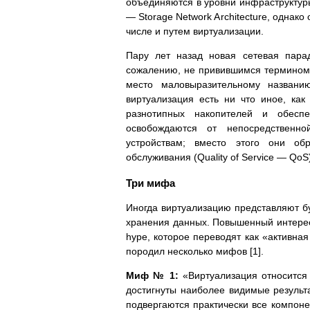
объединяются в уровни инфраструктуры. 
— Storage Network Architecture, однак
числе и путем виртуализации.
Пару лет назад новая сетевая пара
сожалению, не привившимся термином «
место маловыразительному названи
виртуализация есть ни что иное, ка
разнотипных накопителей и обесп
освобождаются от непосредственн
устройствам; вместо этого они о
обслуживания (Quality of Service — QoS
Три мифа
Иногда виртуализацию представляют бу
хранения данных. Повышенный интерес 
hype, которое переводят как «активная
породил несколько мифов [1].
Миф № 1:
«Виртуализация относится 
достигнуты наиболее видимые результа
подвергаются практически все компон