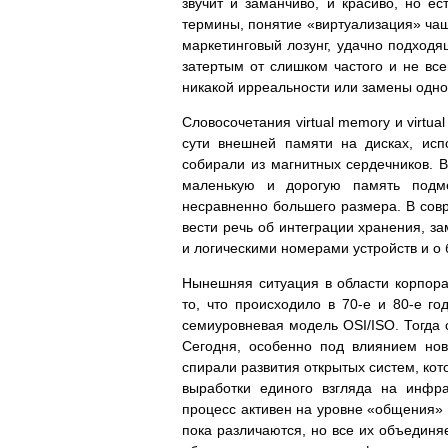
звучит и заманчиво, и красиво, но е
термины, понятие «виртуализация» чаще
маркетинговый лозунг, удачно подходя
затертым от слишком частого и не всег
никакой ирреальности или замены одно
Словосочетания virtual memory и virtua
сути внешней памяти на дисках, исп
собирали из магнитных сердечников. В
маленькую и дорогую память подм
несравненно большего размера. В сов
вести речь об интеграции хранения, з
и логическими номерами устройств и о
Нынешняя ситуация в области корпор
то, что происходило в 70-е и 80-е г
семиуровневая модель OSI/ISO. Тогда 
Сегодня, особенно под влиянием нов
спирали развития открытых систем, ко
выработки единого взгляда на инфр
процесс активен на уровне «общения»
пока различаются, но все их объединяе