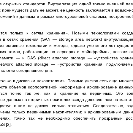
е открытых стандартов. Виртуализация одной только внешней па
 преимуществ дать не может, ее ценность заключается в возможн
ложений к данным в рамках многоуровневой системы, построенно
тся только к сетям хранения». Новыми технологиями созда
 в сетях хранения (SAN — storage area network) виртуализаци
рспективные технологии и методы, однако уже много лет сущест
ских томов, работающие на серверах и мэйнфреймах, позволя
памяти — и DAS (direct attached storage — «устройства хране
twork attached storage — «устройства хранения, подключаем
хнологии сегодняшнего дня.
только к дисковым накопителям». Помимо дисков есть еще множе
роста объемов корпоративной информации архивирование данны
аться точно так же, как и хранение на первичных. Это воп
ых данных на вторичных носителях всегда дешевле, чем на магни
доступ к ним не должен сильно отличаться. Следовательно, за
ичены только первичными накопителями; к архивированным дан
елях, точно так же необходимо обеспечить прозрачный дост
S [2].