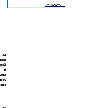
Все новости →
о на
прос
орой
я, в
 или
авно
 или
ь на