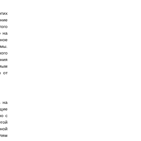
этих
ение
того
о на
ное
емы.
ого
ения
амым
в от
ь на
щие
но с
угой
дной
лям