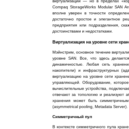
виртуализации — но в пределах «ко
Compaq StorageWorks Modular SAN Arr
вполне уверен в точности определен
достаточно простое и элегантное р
предприятия или подразделения, ска
достоинствами и недостатками.
Виртуализация на уровне сети хра
Мэйнстрим, основное течение виртуали
уровне SAN. Все, что здесь делает
динамичностью. Любая сеть хранени
накопители) и инфраструктурных (ад
виртуализацию на уровне сети хранени
управляющей. Оборудование, которое
вычислительные устройства, подключа
отвечают за топологию и реализуют 
хранения может быть симметричным 
(asymmetrical pooling, Metadata Server).
Симметричный пул
В контексте симметричного пула хранен