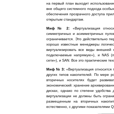
на первый план выходит использовани
вне общего системного подхода особых
обеспечения прозрачного доступа при
открытым стандартам.
Миф № 2:
«Виртуализация относи
симметричных и асимметричных пулов
ограничивается. Это действительно пе
хорошо известные менеджеры логиче
виртуализировать все виды внешней 
подключаемые напрямую»), и NAS (ne
сети»), и SAN. Все это практические те
Миф № 3:
«Виртуализация относится 
других типов накопителей. По мере 
вторичных носителях будет развив
экономический: хранение архивированн
дисках, однако по степени удобства 
виртуализации не должны быть огран
размещенным на вторичных накопит
естественно, с другими показателями Qo