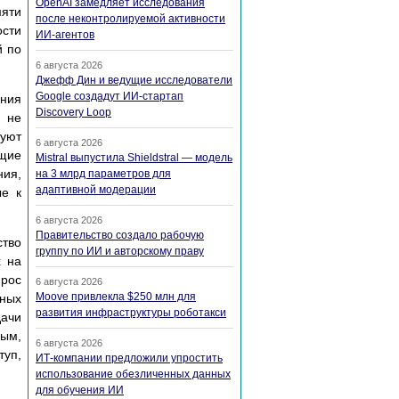
OpenAI замедляет исследования
мяти
после неконтролируемой активности
ости
ИИ-агентов
й по
6 августа 2026
Джефф Дин и ведущие исследователи
Google создадут ИИ-стартап
ния
Discovery Loop
я не
вуют
6 августа 2026
ющие
Mistral выпустила Shieldstral — модель
ния,
на 3 млрд параметров для
адаптивной модерации
ые к
6 августа 2026
Правительство создало рабочую
ство
группу по ИИ и авторскому праву
х на
рос
6 августа 2026
Moove привлекла $250 млн для
тных
развития инфраструктуры роботакси
дачи
ным,
6 августа 2026
уп,
ИТ-компании предложили упростить
использование обезличенных данных
для обучения ИИ