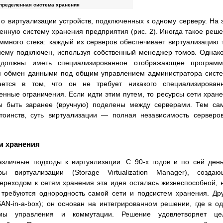
спределенная система хранения
о виртуализации устройств, подключенных к одному серверу. На 
нную систему хранения предприятия (рис. 2). Иногда такое реш
много стека: каждый из серверов обеспечивает виртуализацию 
нему подключен, используя собственный менеджер томов. Однак
должны иметь специализированное отображающее программ
им обмен данными под общим управлением администратора сист
ается в том, что он не требует никакого специализированн
венные ограничения. Если идти этим путем, то ресурсы сети хран
ны быть заранее (вручную) поделены между серверами. Тем с
тоинств, суть виртуализации — полная независимость серверо
м хранения
зличные подходы к виртуализации. С 90-х годов и по сей ден
 виртуализации (Storage Virtualization Manager), создаю
 переходом к сетям хранения эта идея осталась жизнеспособной, 
требуются однородность самой сети и подсистем хранения. Др
AN-in-a-box); он основан на интегрированном решении, где в о
емы управления и коммутации. Решение удовлетворяет це