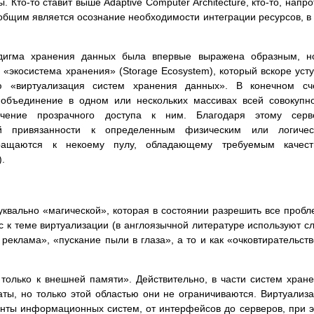
Кто-то ставит выше Adaptive Computer Architecture, кто-то, напро
о общим является осознание необходимости интеграции ресурсов, в
дигма хранения данных была впервые выражена образным, но
экосистема хранения» (Storage Ecosystem), который вскоре уст
ю «виртуализация систем хранения данных». В конечном сче
к объединение в одном или нескольких массивах всей совокупн
ечение прозрачного доступа к ним. Благодаря этому серв
ой привязанности к определенным физическим или логичес
бращаются к некоему пулу, обладающему требуемым качест
).
квально «магической», которая в состоянии разрешить все проб
к теме виртуализации (в англоязычной литературе используют с
 реклама», «пускание пыли в глаза», а то и как «очковтирательств
только к внешней памяти». Действительно, в части систем хран
ты, но только этой областью они не ограничиваются. Виртуализ
енты информационных систем, от интерфейсов до серверов, при 