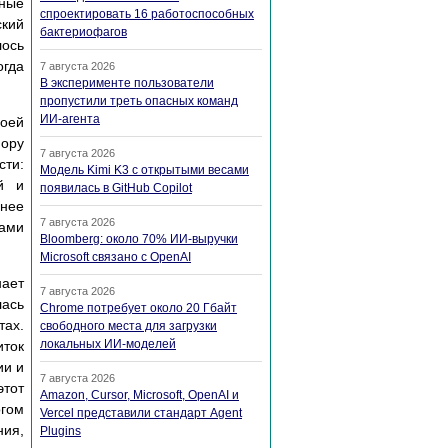
дные
спроектировать 16 работоспособных
ский
бактериофагов
лось
огда
7 августа 2026
В эксперименте пользователи
пропустили треть опасных команд
ИИ-агента
воей
пору
7 августа 2026
сти:
Модель Kimi K3 с открытыми весами
й и
появилась в GitHub Copilot
чнее
7 августа 2026
сами
Bloomberg: около 70% ИИ-выручки
Microsoft связано с OpenAI
нает
7 августа 2026
лась
Chrome потребует около 20 Гбайт
тах.
свободного места для загрузки
локальных ИИ-моделей
иток
ии и
7 августа 2026
этот
Amazon, Cursor, Microsoft, OpenAI и
огом
Vercel представили стандарт Agent
ния,
Plugins