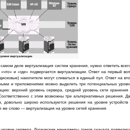
 уровня виртуализации
а самом деле виртуализация систем хранения, нужно ответить всег
 «что» и «где» подвергается виртуализации. Ответ на первый во
дисковые) накопители могут сливаться в единый пул. Ответ на вт
нными и приложениями можно выделить три потенциальных уровн
ацию: верхний уровень сервера, средний уровень сети хранения
 Соответственно с этим возможны три альтернативных решения. Д
в, довольно широко используются решения на уровне устройств
е же слово — виртуализация на уровне сетей хранения.
уровне сервера. Логические менеджеры томов сначала появилис