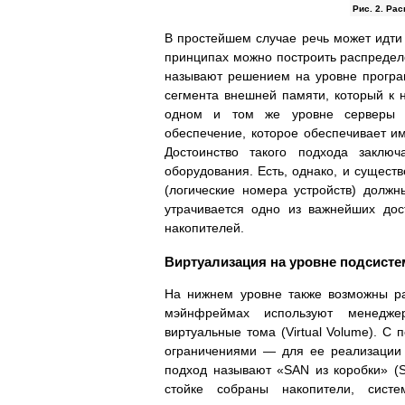
Рис. 2. Ра
В простейшем случае речь может идти 
принципах можно построить распределе
называют решением на уровне програм
сегмента внешней памяти, который к 
одном и том же уровне серверы 
обеспечение, которое обеспечивает 
Достоинство такого подхода заключ
оборудования. Есть, однако, и сущест
(логические номера устройств) долж
утрачивается одно из важнейших дос
накопителей.
Виртуализация на уровне подсисте
На нижнем уровне также возможны ра
мэйнфреймах используют менеджеры
виртуальные тома (Virtual Volume). С
ограничениями — для ее реализации 
подход называют «SAN из коробки» (S
стойке собраны накопители, сист