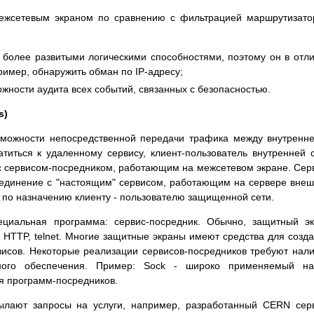
ежсетевым экраном по сравнению с фильтрацией маршрутизат
 более развитыми логическими способностями, поэтому он в отл
ример, обнаружить обман по IP-адресу;
жности аудита всех событий, связанных с безопасностью.
s)
зможности непосредственной передачи трафика между внутренн
титься к удаленному сервису, клиент-пользователь внутренней 
с сервисом-посредником, работающим на межсетевом экране. Сер
оединение с "настоящим" сервисом, работающим на сервере вне
ет по назначению клиенту - пользователю защищенной сети.
ециальная программа: сервис-посредник. Обычно, защитный э
 HTTP, telnet. Многие защитные экраны имеют средства для созд
висов. Некоторые реализации сервисов-посредников требуют нал
ного обеспечения. Пример: Sock - широко применяемый на
я программ-посредников.
ылают запросы на услуги, например, разработанный CERN сер