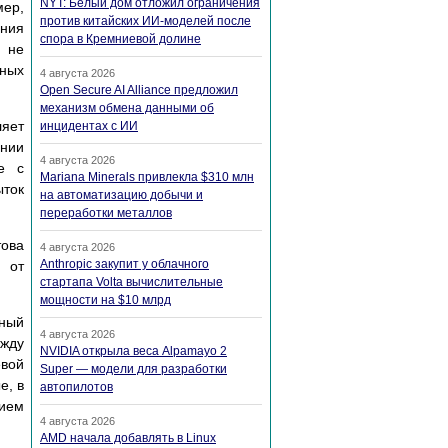
NYT: Белый дом отложил ограничения
мер,
против китайских ИИ-моделей после
ания
спора в Кремниевой долине
и не
ных
4 августа 2026
Open Secure AI Alliance предложил
механизм обмена данными об
ляет
инцидентах с ИИ
нии
4 августа 2026
е с
Mariana Minerals привлекла $310 млн
ыток
на автоматизацию добычи и
переработки металлов
това
4 августа 2026
Anthropic закупит у облачного
 от
стартапа Volta вычислительные
мощности на $10 млрд
ьный
4 августа 2026
ежду
NVIDIA открыла веса Alpamayo 2
евой
Super — модели для разработки
е, в
автопилотов
нием
4 августа 2026
AMD начала добавлять в Linux