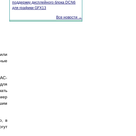
поддержку дисплейного блока DCN6
для графики GFX13
Все новости →
 или
ные
MAC-
 для
вать
омер
ьшим
о, в
огут