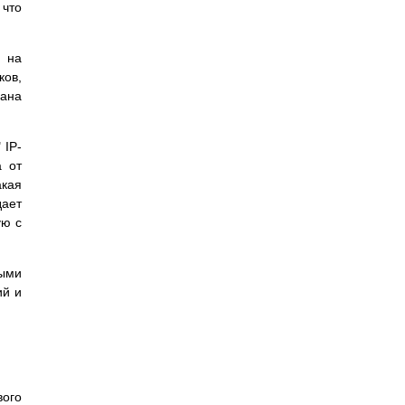
 что
е на
ков,
рана
 IP-
а от
акая
дает
ую с
ными
ий и
вого