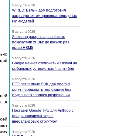
5 августа 2026
WIRED: Белый дом подготовил
закрытую схему проверки передовых
ИИ-моделей
5 августа 2026
Samsung раскрыла расчётные
показатели zHBM: до восьми раз
выше HBM5
льно
5 августа 2026
кций
Google начнет отключать Assistant на
мобильных устройствах 4 сентября
5 августа 2026
EFF: рекламные SDK для Android
могут передавать геолокацию без
отдельного запроса разрешения
йней
и. А
5 августа 2026
Поставки Google TPU для Anthropic
профинансируют через
воей
внебалансовую структуру
яют
аких
4 августа 2026