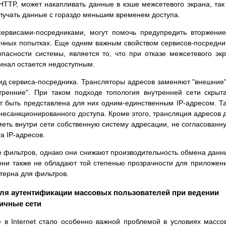
TTP, может накапливать данные в кэше межсетевого экрана, так
олучать данные с гораздо меньшим временем доступа.
ервисами-посредниками, могут помочь предупредить вторжени
ачных попытках. Еще одним важным свойством сервисов-посредни
асности системы, является то, что при отказе межсетевого эк
нал остается недоступным.
ид сервиса-посредника. Трансляторы адресов заменяют "внешние"
тренние". При таком подходе топология внутренней сети скрыт
т быть представлена для них одним-единственным IP-адресом. Т
несанкционированного доступа. Кроме этого, трансляция адресов 
еть внутри сети собственную систему адресации, не согласованн
а IP-адресов.
 фильтров, однако они снижают производительность обмена дан
они также не обладают той степенью прозрачности для приложен
терна для фильтров.
для аутентификации массовых пользователей при ведении
личные сети
 в Internet стало особенно важной проблемой в условиях массо