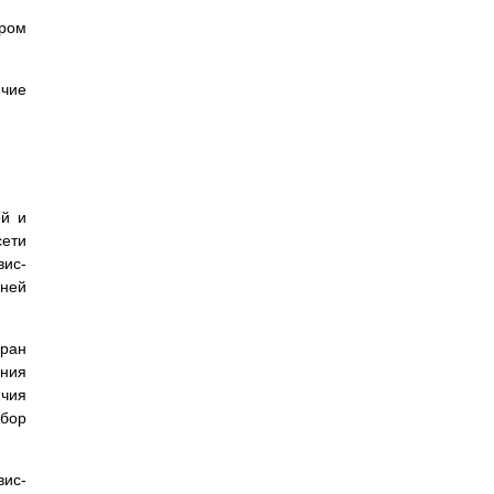
ором
ичие
ей и
сети
вис-
шней
кран
ания
ичия
бор
вис-