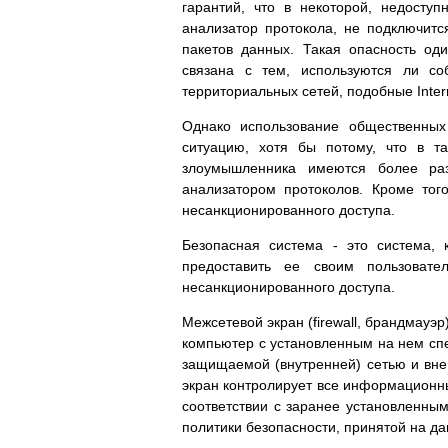
гарантий, что в некоторой, недоступ
анализатор протокола, не подключит
пакетов данных. Такая опасность од
связана с тем, используются ли со
территориальных сетей, подобные Inter
Однако использование общественных 
ситуацию, хотя бы потому, что в т
злоумышленника имеются более ра
анализатором протоколов. Кроме тог
несанкционированного доступа.
Безопасная система - это система, 
предоставить ее своим пользовате
несанкционированного доступа.
Межсетевой экран (firewall, брандмауэ
компьютер с установленным на нем с
защищаемой (внутренней) сетью и вн
экран контролирует все информационны
соответствии с заранее установленн
политики безопасности, принятой на д