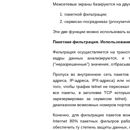
Межсетевые экраны базируются на дву
пакетной фильтрации;
сервисах-посредниках (proxyservi
Эти две функции можно использовать ка
Пакетная фильтрация. Использование
Фильтрация осуществляется на трансп
кадры данных анализируются, и 
("неразрешенные") значения, отбрасыв
Пропуск во внутреннюю сеть пакетов
адреса, IP-адреса, IPX-адреса) или
того, чтобы трафик telnet не пересека
все пакеты, в заголовке TCP которы
зарезервирован за сервисом telnet
диапазоном возможных номеров портов,
Конечно, для фильтрации пакетов мож
Internet 80% пакетных фильтров раб
обеспечить ту степень защиты данных,