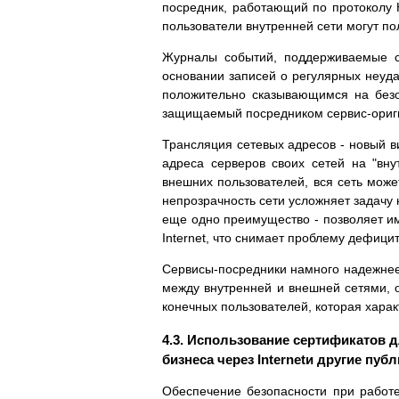
посредник, работающий по протоколу H
пользователи внутренней сети могут п
Журналы событий, поддерживаемые с
основании записей о регулярных неуд
положительно сказывающимся на безоп
защищаемый посредником сервис-ориги
Трансляция сетевых адресов - новый в
адреса серверов своих сетей на "вну
внешних пользователей, вся сеть може
непрозрачность сети усложняет задачу 
еще одно преимущество - позволяет им
Internet, что снимает проблему дефицит
Сервисы-посредники намного надежнее
между внутренней и внешней сетями, 
конечных пользователей, которая харак
4.3. Использование сертификатов 
бизнеса через Internetи другие пуб
Обеспечение безопасности при работе