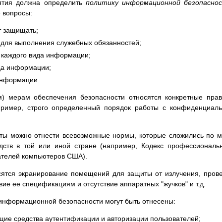
ятия должна определить
политику информационной безопасно
 вопросы:
т защищать;
 для выполнения служебных обязанностей;
я каждого вида информации;
ида информации;
 информации.
) мерам обеспечения безопасности относятся конкретные пра
пример, строго определенный порядок работы с конфиденциал
иты можно отнести всевозможные нормы, которые сложились по 
дств в той или иной стране (например, Кодекс профессиональ
ателей компьютеров США).
сятся экранирование помещений для защиты от излучения, пров
ие ее спецификациям и отсутствие аппаратных "жучков" и т.д.
информационной безопасности могут быть отнесены:
щие средства аутентификации и авторизации пользователей;