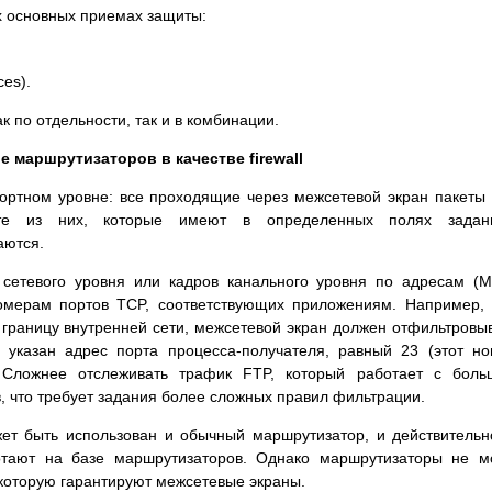
х основных приемах защиты:
ces).
к по отдельности, так и в комбинации.
 маршрутизаторов в качестве firewall
ортном уровне: все проходящие через межсетевой экран пакеты
те из них, которые имеют в определенных полях задан
аются.
 сетевого уровня или кадров канального уровня по адресам (
 номерам портов TCP, соответствующих приложениям. Например,
л границу внутренней сети, межсетевой экран должен отфильтровы
х указан адрес порта процесса-получателя, равный 23 (этот н
). Сложнее отслеживать трафик FTP, который работает с бол
 что требует задания более сложных правил фильтрации.
ет быть использован и обычный маршрутизатор, и действительн
отают на базе маршрутизаторов. Однако маршрутизаторы не м
 которую гарантируют межсетевые экраны.