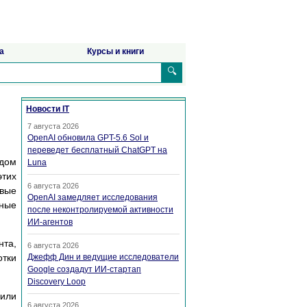
а
Курсы и книги
🔍
Новости IT
7 августа 2026
OpenAI обновила GPT-5.6 Sol и
переведет бесплатный ChatGPT на
одом
Luna
этих
6 августа 2026
овые
OpenAI замедляет исследования
тные
после неконтролируемой активности
ИИ-агентов
нта,
6 августа 2026
тки
Джефф Дин и ведущие исследователи
Google создадут ИИ-стартап
Discovery Loop
 или
6 августа 2026