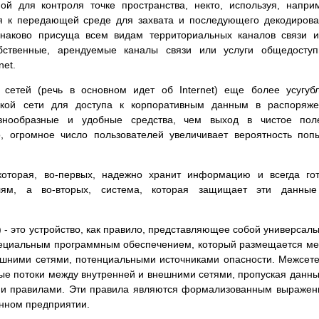
ной для контроля точке пространства, некто, используя, напри
ся к передающей среде для захвата и последующего декодиров
инаково присуща всем видам территориальных каналов связи 
бственные, арендуемые каналы связи или услуги общедоступ
net.
сетей (речь в основном идет об Internet) еще более усугуб
акой сети для доступа к корпоративным данным в распоряже
знообразные и удобные средства, чем выход в чистое пол
о, огромное число пользователей увеличивает вероятность поп
которая, во-первых, надежно хранит информацию и всегда го
лям, а во-вторых, система, которая защищает эти данные
р) - это устройство, как правило, представляющее собой универсал
пециальным программным обеспечением, который размещается м
ешними сетями, потенциальными источниками опасности. Межсет
е потоки между внутренней и внешними сетями, пропуская данны
ыми правилами. Эти правила являются формализованным выраже
анном предприятии.