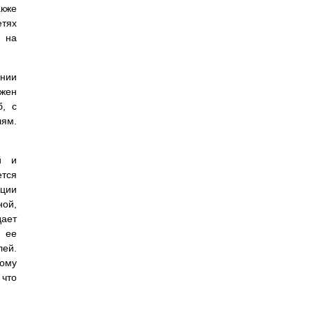
акже
етях
и на
ении
лжен
б, с
ям.
й и
тся
ации
ной,
ает
и ее
лей.
тому
 что