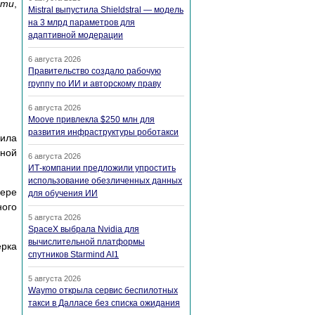
сти
,
Mistral выпустила Shieldstral — модель
на 3 млрд параметров для
адаптивной модерации
6 августа 2026
Правительство создало рабочую
группу по ИИ и авторскому праву
6 августа 2026
Moove привлекла $250 млн для
развития инфраструктуры роботакси
вила
ьной
6 августа 2026
ИТ-компании предложили упростить
использование обезличенных данных
мере
для обучения ИИ
ного
5 августа 2026
SpaceX выбрала Nvidia для
вычислительной платформы
ерка
спутников Starmind AI1
5 августа 2026
Waymo открыла сервис беспилотных
такси в Далласе без списка ожидания