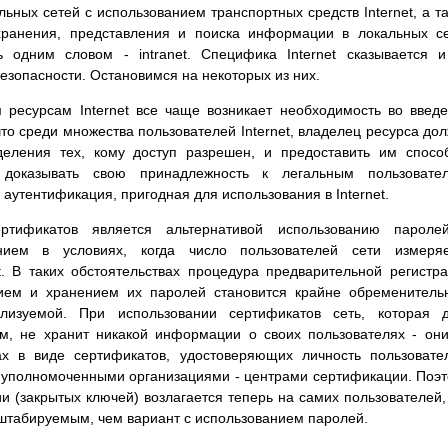
ьных сетей с использованием транспортных средств Internet, а т
 хранения, представления и поиска информации в локальных с
 одним словом - intranet. Специфика Internet сказывается 
езопасности. Остановимся на некоторых из них.
 ресурсам Internet все чаще возникает необходимость во введ
что среди множества пользователей Internet, владелец ресурса до
еления тех, кому доступ разрешен, и предоставить им спосо
оказывать свою принадлежность к легальным пользовател
аутентификация, пригодная для использования в Internet.
ртификатов является альтернативой использованию пароле
нием в условиях, когда число пользователей сети измеряе
. В таких обстоятельствах процедура предварительной регистр
нием и хранением их паролей становится крайне обременитель
лизуемой. При использовании сертификатов сеть, которая д
ам, не хранит никакой информации о своих пользователях - он
х в виде сертификатов, удостоверяющих личность пользовате
уполномоченными организациями - центрами сертификации. Поэ
 (закрытых ключей) возлагается теперь на самих пользователей,
штабируемым, чем вариант с использованием паролей.