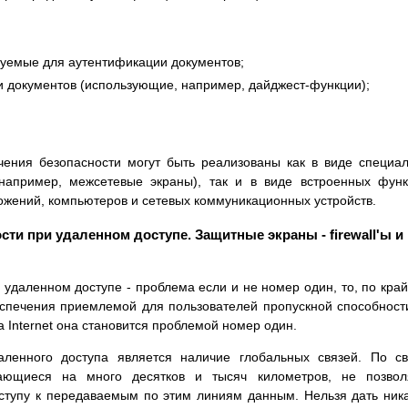
уемые для аутентификации документов;
ти документов (использующие, например, дайджест-функции);
чения безопасности могут быть реализованы как в виде специа
(например, межсетевые экраны), так и в виде встроенных фун
жений, компьютеров и сетевых коммуникационных устройств.
сти при удаленном доступе. Защитные экраны - firewall'ы и
удаленном доступе - проблема если и не номер один, то, по кра
спечения приемлемой для пользователей пропускной способност
 Internet она становится проблемой номер один.
ленного доступа является наличие глобальных связей. По с
рающиеся на много десятков и тысяч километров, не позвол
ступу к передаваемым по этим линиям данным. Нельзя дать ник