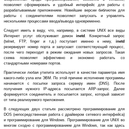
позволяет сформировать и удобный интерфейс для работы с
разрабатываемым приложением. Новейшие версии библиотек для
работы с соединителями позволяют запускать и управлять
несколькими процессами ввода/вывода одновременно.
Следует иметь в виду, что, например, в системе UNIX все виды
Интернет услуг обслуживает демон
inetd
. Конкретный запрос
(telnet, FTP, finger и т.д.) поступает именно к нему,
inetd
резервирует номер порта и запускает соответствующий процесс,
после чего переходит в режим ожидания новых запросов. Такая
схема позволяет эффективно и экономно работать со
стандартными номерами портов.
Практически любая утилита использует в качестве параметра имя
какого-либо узла или ЭВМ. По этой причине исполнение программы
начинается с посылки запроса серверу имен (DNS). После
получения нужного IP-адреса посылается ARP-запрос. Далее
формируется соединитель и посылается запрос, который зависит
от типа реализуемого приложения.
В следующих двух статьях рассмотрено программирование для
DOS (непосредственная работа с драйвером сетевого интерфейса)
и программирование для Windows. Программирование для UNIX во
многом сходно с программированием для Windows, так как здесь