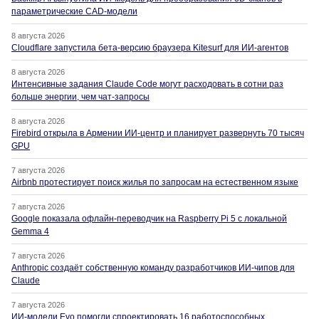
параметрические CAD-модели
8 августа 2026
Cloudflare запустила бета-версию браузера Kitesurf для ИИ-агентов
8 августа 2026
Интенсивные задания Claude Code могут расходовать в сотни раз
больше энергии, чем чат-запросы
8 августа 2026
Firebird открыла в Армении ИИ-центр и планирует развернуть 70 тысяч
GPU
7 августа 2026
Airbnb протестирует поиск жилья по запросам на естественном языке
7 августа 2026
Google показала офлайн-переводчик на Raspberry Pi 5 с локальной
Gemma 4
7 августа 2026
Anthropic создаёт собственную команду разработчиков ИИ-чипов для
Claude
7 августа 2026
ИИ-модели Evo помогли спроектировать 16 работоспособных