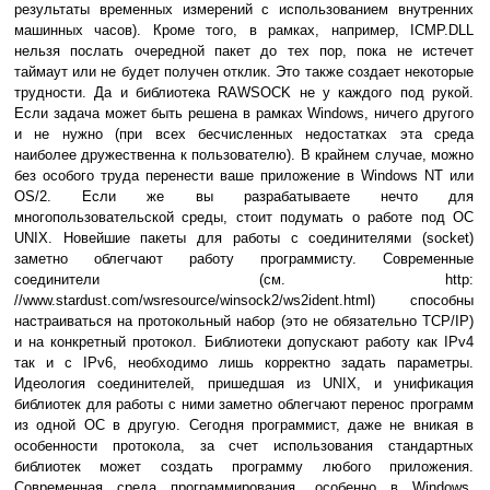
результаты временных измерений с использованием внутренних
машинных часов). Кроме того, в рамках, например, ICMP.DLL
нельзя послать очередной пакет до тех пор, пока не истечет
таймаут или не будет получен отклик. Это также создает некоторые
трудности. Да и библиотека RAWSOCK не у каждого под рукой.
Если задача может быть решена в рамках Windows, ничего другого
и не нужно (при всех бесчисленных недостатках эта среда
наиболее дружественна к пользователю). В крайнем случае, можно
без особого труда перенести ваше приложение в Windows NT или
OS/2. Если же вы разрабатываете нечто для
многопользовательской среды, стоит подумать о работе под ОС
UNIX. Новейшие пакеты для работы с соединителями (socket)
заметно облегчают работу программисту. Современные
соединители (см. http:
//www.stardust.com/wsresource/winsock2/ws2ident.html) способны
настраиваться на протокольный набор (это не обязательно TCP/IP)
и на конкретный протокол. Библиотеки допускают работу как IPv4
так и с IPv6, необходимо лишь корректно задать параметры.
Идеология соединителей, пришедшая из UNIX, и унификация
библиотек для работы с ними заметно облегчают перенос программ
из одной ОС в другую. Сегодня программист, даже не вникая в
особенности протокола, за счет использования стандартных
библиотек может создать программу любого приложения.
Современная среда программирования, особенно в Windows,