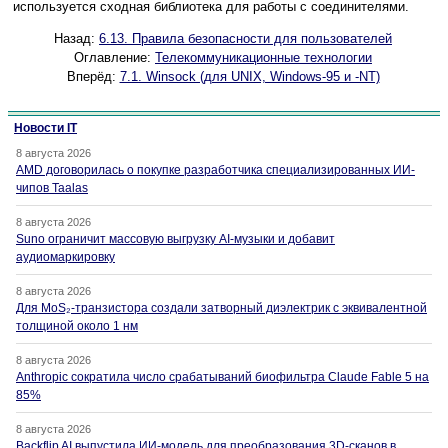
используется сходная библиотека для работы с соединителями.
Назад:
6.13. Правила безопасности для пользователей
Оглавление:
Телекоммуникационные технологии
Вперёд:
7.1. Winsock (для UNIX, Windows-95 и -NT)
Новости IT
8 августа 2026
AMD договорилась о покупке разработчика специализированных ИИ-
чипов Taalas
8 августа 2026
Suno ограничит массовую выгрузку AI-музыки и добавит
аудиомаркировку
8 августа 2026
Для MoS₂-транзистора создали затворный диэлектрик с эквивалентной
толщиной около 1 нм
8 августа 2026
Anthropic сократила число срабатываний биофильтра Claude Fable 5 на
85%
8 августа 2026
Backflip AI выпустила ИИ-модель для преобразования 3D-сканов в