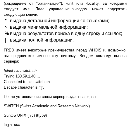
(сокращение от "организация"); -unit или -locality, за которыми
следует имя. Поле управление_выводом может содержать
следующие ключи:
*
выдача детальной информации со ссылками;
~
выдача минимальной информации;
%
выдача результатов поиска в одну строку и ссылок;
|
выдача полной информации.
FRED имеет некоторые преимущества перед WHOIS и, возможно,
вы предпочтете именно эту систему. Введем команду вызова
сервера:
telnet nic.switch.ch
Trying 130.59.1.40 ...
Connected to nic.switch.ch.
Escape character is '^]'.
После установления связи сервер выдаст на экран:
SWITCH (Swiss Academic and Research Network)
SunOS UNIX (nic) (ttyp9)
login:
dua