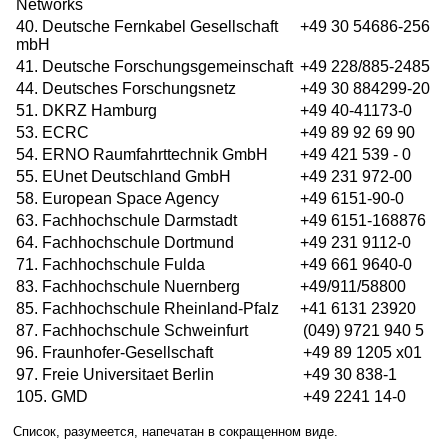
Networks
40. Deutsche Fernkabel Gesellschaft
+49 30 54686-256
mbH
41. Deutsche Forschungsgemeinschaft
+49 228/885-2485
44. Deutsches Forschungsnetz
+49 30 884299-20
51. DKRZ Hamburg
+49 40-41173-0
53. ECRC
+49 89 92 69 90
54. ERNO Raumfahrttechnik GmbH
+49 421 539 - 0
55. EUnet Deutschland GmbH
+49 231 972-00
58. European Space Agency
+49 6151-90-0
63. Fachhochschule Darmstadt
+49 6151-168876
64. Fachhochschule Dortmund
+49 231 9112-0
71. Fachhochschule Fulda
+49 661 9640-0
83. Fachhochschule Nuernberg
+49/911/58800
85. Fachhochschule Rheinland-Pfalz
+41 6131 23920
87. Fachhochschule Schweinfurt
(049) 9721 940 5
96. Fraunhofer-Gesellschaft
+49 89 1205 x01
97. Freie Universitaet Berlin
+49 30 838-1
105. GMD
+49 2241 14-0
Список, разумеется, напечатан в сокращенном виде.