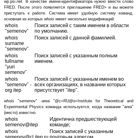
wp.psi.net. В качестве имени-идентификатора нужно ввести слово
FRED. После этого появляется приглашение FRED> и вы можете
приступать к работе. Система имеет удобную систему команд,
основная из которых whois имеет несколько модификаций:
whois
Поиск записей с таким именем в области
"semenov"
по умолчанию.
whois
Поиск записей с данной фамилией.
surname
"semenov"
whois
Поиск записей с указанным полным
fullname
именем.
"yuri
semenov"
whois
Поиск записей с указанным именем во
"semenov" -
всех организациях, в названии которых
org itep
присутствует "itep".
whois "semenov" -area "@c=RU@o=Institute for Theoretical and
Experimental Physics команда используется, когда название "area"
(место) известно.
whois
Идентична предшествующей
semenov@itep
команде;
whois
Поиск записей с указанным
semenov@cl.itep.ru
почтовым адресом.