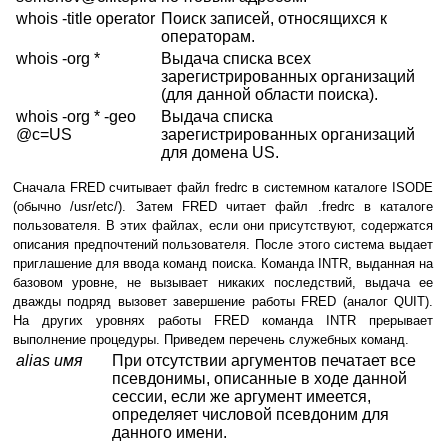
whois -title operator
Поиск записей, относящихся к
операторам.
whois -org *
Выдача списка всех
зарегистрированных организаций
(для данной области поиска).
whois -org * -geo
Выдача списка
@c=US
зарегистрированных организаций
для домена US.
Сначала FRED считывает файл fredrc в системном каталоге ISODE
(обычно /usr/etc/). Затем FRED читает файл .fredrc в каталоге
пользователя. В этих файлах, если они присутствуют, содержатся
описания предпочтений пользователя. После этого система выдает
приглашение для ввода команд поиска. Команда INTR, выданная на
базовом уровне, не вызывает никаких последствий, выдача ее
дважды подряд вызовет завершение работы FRED (аналог QUIT).
На других уровнях работы FRED команда INTR прерывает
выполнение процедуры. Приведем перечень служебных команд.
alias имя
При отсутствии аргументов печатает все
псевдонимы, описанные в ходе данной
сессии, если же аргумент имеется,
определяет числовой псевдоним для
данного имени.