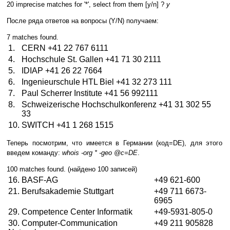
20 imprecise matches for '*', select from them [y/n] ?
y
После ряда ответов на вопросы (Y/N) получаем:
7 matches found.
1.
CERN +41 22 767 6111
4.
Hochschule St. Gallen +41 71 30 2111
5.
IDIAP +41 26 22 7664
6.
Ingenieurschule HTL Biel +41 32 273 111
7.
Paul Scherrer Institute +41 56 992111
8.
Schweizerische Hochschulkonferenz +41 31 302 55
33
10.
SWITCH +41 1 268 1515
Теперь посмотрим, что имеется в Германии (код=DE), для этого
введем команду:
whois -org * -geo @c=DE
.
100 matches found. (найдено 100 записей)
16. BASF-AG
+49 621-600
21. Berufsakademie Stuttgart
+49 711 6673-
6965
29. Competence Center Informatik
+49-5931-805-0
30. Computer-Communication
+49 211 905828