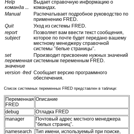
Help
Выдает справочную информацию о
команда ...
командах.
Manual
Распечатывает подробное руководство по
применению FRED.
Quit
Уход из системы FRED.
report
Позволяет вам ввести текст сообщения,
subject
которое по почте будет передано вашему
местному менеджеру справочной
системы "белые страницы".
set
Производит присвоение нужных значений
переменная
системным переменным FRED.
значение
version -fred
Сообщает версию программного
обеспечения.
Список системных переменных FRED представлен в таблице:
Переменная
Описание
FRED
debug
Отладка FRED
manager
Почтовый адрес местного менеджера
"белых страниц".
namesearch
Тип имени, используемый при поиске,