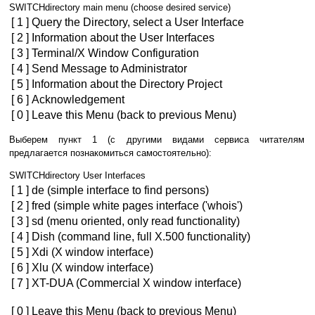
SWITCHdirectory main menu (choose desired service)
[ 1 ]
Query the Directory, select a User Interface
[ 2 ]
Information about the User Interfaces
[ 3 ]
Terminal/X Window Configuration
[ 4 ]
Send Message to Administrator
[ 5 ]
Information about the Directory Project
[ 6 ]
Acknowledgement
[ 0 ]
Leave this Menu (back to previous Menu)
Выберем пункт 1 (с другими видами сервиса читателям
предлагается познакомиться самостоятельно):
SWITCHdirectory User Interfaces
[ 1 ]
de (simple interface to find persons)
[ 2 ]
fred (simple white pages interface ('whois')
[ 3 ]
sd (menu oriented, only read functionality)
[ 4 ]
Dish (command line, full X.500 functionality)
[ 5 ]
Xdi (X window interface)
[ 6 ]
Xlu (X window interface)
[ 7 ]
XT-DUA (Commercial X window interface)
[ 0 ]
Leave this Menu (back to previous Menu)