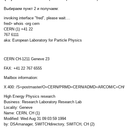
Выбираем пункт 2 и получаем:
invoking interface "fred", please wait....
fred> whois -org cern
CERN (1) +41 22
767 6111
aka: European Laboratory for Particle Physics
CERN CH-1211 Geneve 23
FAX: +41 22 767 6555
Mailbox information:
X.400: /S=postmaster/O=CERN/PRMD=CERN/ADMD=ARCOM/C=CH/
High Energy Physics research
Business: Research Laboratory Research Lab
Locality: Geneve
Name: CERN, CH (1)
Modified: Wed Aug 31 09:03:59 1994
by: DSAmanager, SWITCHdirectory, SWITCH, CH (2)