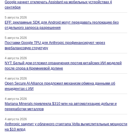
Google начнет отключать Assistant на мобильных устройствах 4
сентября
5 августа 2026
EFF: рекламные SDK для Android могут передавать геолокацию без
отдельного запроса разрешения
5 августа 2026
Поставки Google TPU для Anthropic профинансируют через
внебалансовую структуру
4 августа 2026
NYT: Белый дом отложил ограничения против китайских ИИ-моделей
после спора в Кремниевой долине
4 августа 2026
Open Secure AI Alliance предложил механизм обмена данными об
инцидентах с ИИ
4 августа 2026
Mariana Minerals привлекла $310 млн на автоматизацию добычи и
переработки металлов
4 августа 2026
Anthropic закупит у облачного стартапа Volta вычислительные мощности
на $10 млрд