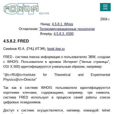
☰
архив
2004 г.
Назад:
4.5.8.1. Whois
Оглавление:
Телекоммуникационные технологии
Вперёд:
4.5.8.3. X500
4.5.8.2. FRED
Семёнов Ю.А. (ГНЦ ИТЭФ),
book.itep.ru
FRED - система поиска информации о пользователях ЭВМ, сходная
с WHOIS. Пользователи в архивах Интернет ("белые страницы",
OSI X.500) идентифицируются уникальным образом, например:
"@c=RU@o=Institute for Theoretical and Experimental
Physics@cn=Director"
Так как в системе WHOIS пользователи идентифицируются
короткими ключами, содержащими, например, три символа,
система FRED использует в процессе своей работы список
цифровых псевдонимов.
Доступ к системе осуществляется, напимер, командой: telnet