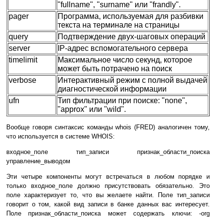
"fullname", "surname" или "frandly".
pager
Программа, используемая для разбивки
текста на терминале на страницы
query
Подтверждение двух-шаговых операций
server
IP-адрес вспомогательного сервера
timelimit
Максимальное число секунд, которое
может быть потрачено на поиск
verbose
Интерактивный режим с полной выдачей
диагностической информации
ufn
Тип фильтрации при поиске: "none",
"approx" или "wild".
Вообще говоря синтаксис команды whois (FRED) аналогичен тому,
что используется в системе WHOIS:
входное_поле тип_записи признак_области_поиска
управление_выводом
Эти четыре компоненты могут встречаться в любом порядке и
только входное_поле должно присутствовать обязательно. Это
поле характеризует то, что вы желаете найти. Поле тип_записи
говорит о том, какой вид записи в банке данных вас интересует.
Поле признак_области_поиска может содержать ключи: -org