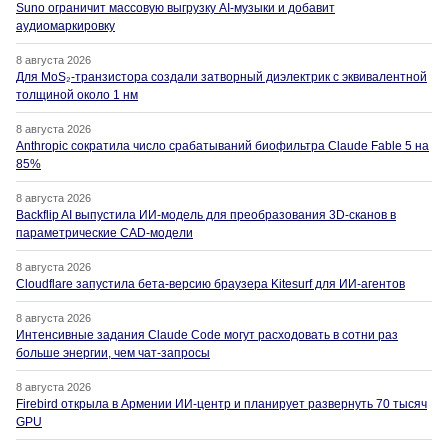
Suno ограничит массовую выгрузку AI-музыки и добавит
аудиомаркировку
8 августа 2026
Для MoS₂-транзистора создали затворный диэлектрик с эквивалентной
толщиной около 1 нм
8 августа 2026
Anthropic сократила число срабатываний биофильтра Claude Fable 5 на
85%
8 августа 2026
Backflip AI выпустила ИИ-модель для преобразования 3D-сканов в
параметрические CAD-модели
8 августа 2026
Cloudflare запустила бета-версию браузера Kitesurf для ИИ-агентов
8 августа 2026
Интенсивные задания Claude Code могут расходовать в сотни раз
больше энергии, чем чат-запросы
8 августа 2026
Firebird открыла в Армении ИИ-центр и планирует развернуть 70 тысяч
GPU