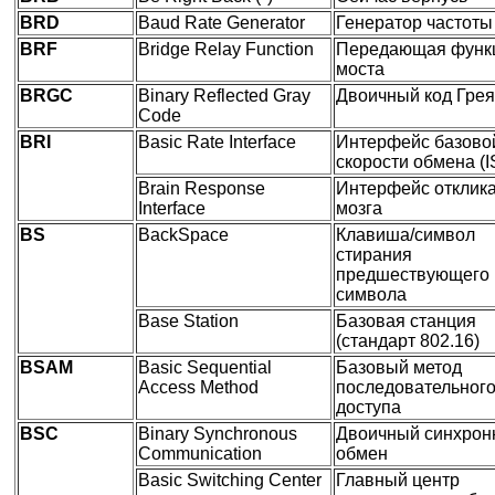
BRD
Baud Rate Generator
Генератор частоты
BRF
Bridge Relay Function
Передающая функ
моста
BRGC
Binary Reflected Gray
Двоичный код Грея
Code
BRI
Basic Rate Interface
Интерфейс базово
скорости обмена (
Brain Response
Интерфейс отклик
Interface
мозга
BS
BackSpace
Клавиша/cимвол
стирания
предшествующего
символа
Base Station
Базовая станция
(стандарт 802.16)
BSAM
Basic Sequential
Базовый метод
Access Method
последовательног
доступа
BSC
Binary Synchronous
Двоичный синхрон
Communication
обмен
Basic Switching Center
Главный центр