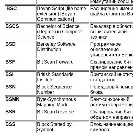
коммутации сообщ
.BSC
Boyan Script (file name
Расширение имен
extension) [Boyan
файла скриптов B
Communications]
BSCS
Bachelor of Science
Бакалавр в област
(Degree) in Computer
вычислительной
Science
техники
BSD
Berkeley Software
Программное
Distribution
обеспечение
университета Берк
BSF
Bit Scan Forward
Сканирование бит 
прямом направлен
BSI
British Standards
Британский инстит
Institute
стандартов
BSN
Block Sequence
Порядковый номе
Number
блока
BSMN
Byte-Synchronous
Байт-синхронный
Mapping Mode
режим отображени
BSR
Bit Scan Reverse
Сканирование бит 
обратном направл
BSS
Block Started by
Блок, начинающийс
Symbol
символа