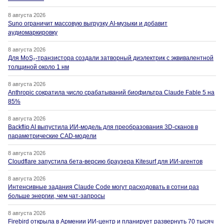
8 августа 2026
Suno ограничит массовую выгрузку AI-музыки и добавит
аудиомаркировку
8 августа 2026
Для MoS₂-транзистора создали затворный диэлектрик с эквивалентной
толщиной около 1 нм
8 августа 2026
Anthropic сократила число срабатываний биофильтра Claude Fable 5 на
85%
8 августа 2026
Backflip AI выпустила ИИ-модель для преобразования 3D-сканов в
параметрические CAD-модели
8 августа 2026
Cloudflare запустила бета-версию браузера Kitesurf для ИИ-агентов
8 августа 2026
Интенсивные задания Claude Code могут расходовать в сотни раз
больше энергии, чем чат-запросы
8 августа 2026
Firebird открыла в Армении ИИ-центр и планирует развернуть 70 тысяч