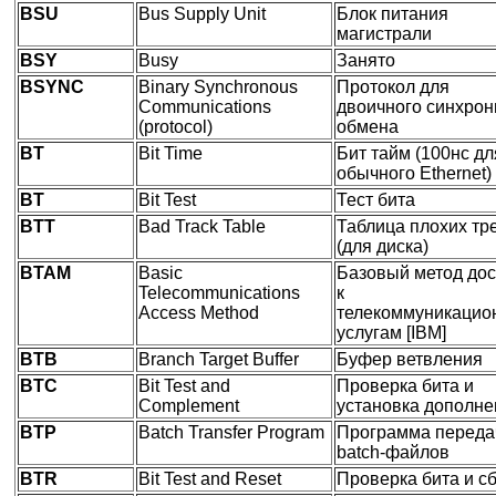
BSU
Bus Supply Unit
Блок питания
магистрали
BSY
Busy
Занято
BSYNC
Binary Synchronous
Протокол для
Communications
двоичного синхрон
(protocol)
обмена
BT
Bit Time
Бит тайм (100нс дл
обычного Ethernet)
BT
Bit Test
Тест бита
BTT
Bad Track Table
Таблица плохих тр
(для диска)
BTAM
Basic
Базовый метод дос
Telecommunications
к
Access Method
телекоммуникаци
услугам [IBM]
BTB
Branch Target Buffer
Буфер ветвления
BTC
Bit Test and
Проверка бита и
Complement
установка дополне
BTP
Batch Transfer Program
Программа переда
batch-файлов
BTR
Bit Test and Reset
Проверка бита и с