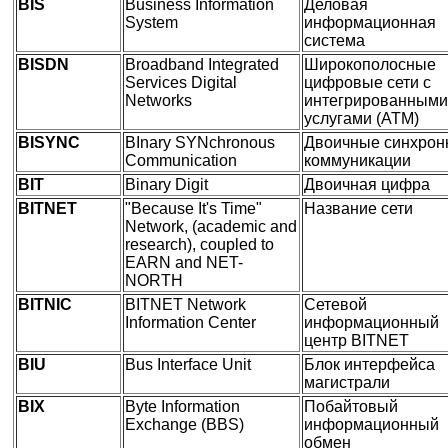
BIS
Business Information
Деловая
System
информационная
система
BISDN
Broadband Integrated
Широкополосные
Services Digital
цифровые сети с
Networks
интегрированными
услугами (ATM)
BISYNC
BInary SYNchronous
Двоичные синхрон
Communication
коммуникации
BIT
Binary Digit
Двоичная цифра
BITNET
"Because It's Time"
Название сети
Network, (academic and
research), coupled to
EARN and NET-
NORTH
BITNIC
BITNET Network
Сетевой
Information Center
информационный
центр BITNET
BIU
Bus Interface Unit
Блок интерфейса
магистрали
BIX
Byte Information
Побайтовый
Exchange (BBS)
информационный
обмен