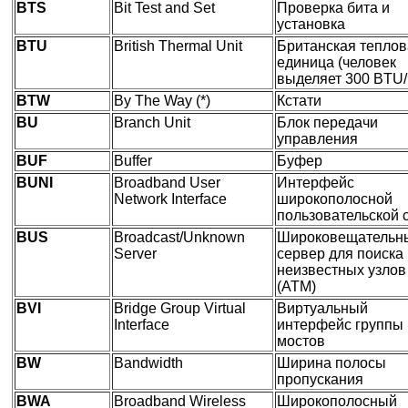
BTS
Bit Test and Set
Проверка бита и
установка
BTU
British Thermal Unit
Британская тепло
единица (человек
выделяет 300 BTU/
BTW
By The Way (*)
Кстати
BU
Branch Unit
Блок передачи
управления
BUF
Buffer
Буфер
BUNI
Broadband User
Интерфейс
Network Interface
широкополосной
пользовательской 
BUS
Broadcast/Unknown
Широковещательн
Server
сервер для поиска
неизвестных узлов
(ATM)
BVI
Bridge Group Virtual
Виртуальный
Interface
интерфейс группы
мостов
BW
Bandwidth
Ширина полосы
пропускания
BWA
Broadband Wireless
Широкополосный