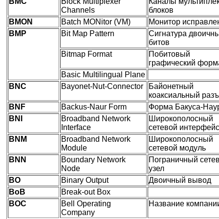
BMC
Block Multiplexer
Каналы мультипле
Channels
блоков
BMON
Batch MONitor (VM)
Монитор исправле
BMP
Bit Map Pattern
Сигнатура двоичн
битов
Bitmap Format
Побитовый
графический форм
Basic Multilingual Plane
BNC
Bayonet-Nut-Connector
Байонетный
коаксиальный раз
BNF
Backus-Naur Form
Форма Бакуса-Нау
BNI
Broadband Network
Широкополосный
Interface
сетевой интерфей
BNM
Broadband Network
Широкополосный
Module
сетевой модуль
BNN
Boundary Network
Пограничный сете
Node
узел
BO
Binary Output
Двоичный вывод
BoB
Break-out Box
BOC
Bell Operating
Название компани
Company