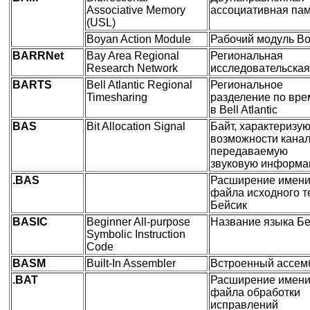
Associative Memory
ассоциативная па
(USL)
Boyan Action Module
Рабочий модуль B
BARRNet
Bay Area Regional
Региональная
Research Network
исследовательская
BARTS
Bell Atlantic Regional
Региональное
Timesharing
разделение по вр
в Bell Atlantic
BAS
Bit Allocation Signal
Байт, характеризу
возможности канал
передаваемую
звуковую информ
.BAS
Расширение имен
файла исходного т
Бейсик
BASIC
Beginner All-purpose
Название языка Б
Symbolic Instruction
Code
BASM
Built-In Assembler
Встроенный ассем
.BAT
Расширение имен
файла обработки
исправлений