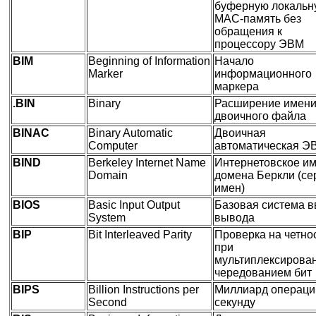
буферную локальн
MAC-память без
обращения к
процессору ЭВМ
BIM
Beginning of Information
Начало
Marker
информационного
маркера
.BIN
Binary
Расширение имен
двоичного файла
BINAC
Binary Automatic
Двоичная
Computer
автоматическая Э
BIND
Berkeley Internet Name
Интернетовское и
Domain
домена Беркли (се
имен)
BIOS
Basic Input Output
Базовая система в
System
вывода
BIP
Bit Interleaved Parity
Проверка на четно
при
мультиплексирован
чередованием бит
BIPS
Billion Instructions per
Миллиард операци
Second
секунду