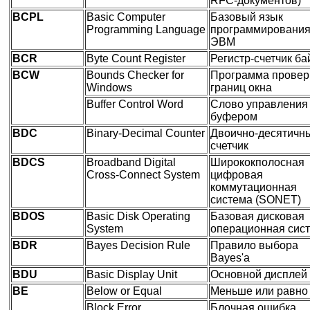
RFC-документов)
BCPL
Basic Computer
Базовый язык
Programming Language
программировани
ЭВМ
BCR
Byte Count Register
Регистр-счетчик ба
BCW
Bounds Checker for
Программа провер
Windows
границ окна
Buffer Control Word
Слово управления
буфером
BDC
Binary-Decimal Counter
Двоично-десятичн
счетчик
BDCS
Broadband Digital
Ширококполосная
Cross-Connect System
цифровая
коммутационная
система (SONET)
BDOS
Basic Disk Operating
Базовая дисковая
System
операционная сис
BDR
Bayes Decision Rule
Правило выбора
Bayes'а
BDU
Basic Display Unit
Основной дисплей
BE
Below or Equal
Меньше или равно
Block Error
Блочная ошибка