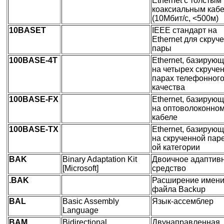
Ethernet с толстым
коаксиальным каб
(10Мбит/с, <500м)
10BASET
IEEE стандарт на
Ethernet для скруч
пары
100BASE-4T
Ethernet, базирую
на четырех скруче
парах телефонног
качества
100BASE-FX
Ethernet, базирую
на оптоволоконно
кабеле
100BASE-TX
Ethernet, базирую
на скрученной паре
ой категории
BAK
Binary Adaptation Kit
Двоичное адаптив
[Microsoft]
средство
.BAK
Расширение имен
файла Backup
BAL
Basic Assembly
Язык-ассемблер
Language
BAM
Bidirectional
Двунаправленная