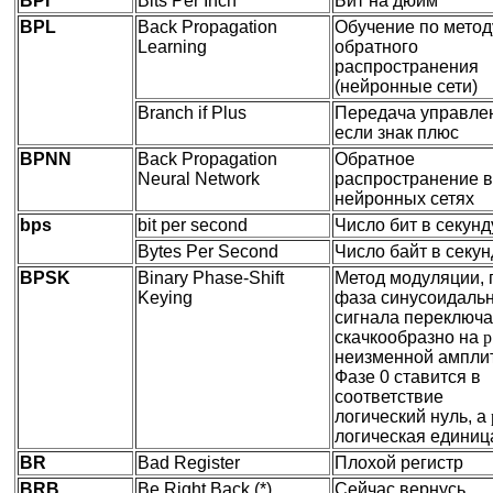
BPI
Bits Per Inch
Бит на дюйм
BPL
Back Propagation
Обучение по метод
Learning
обратного
распространения
(нейронные сети)
Branch if Plus
Передача управле
если знак плюс
BPNN
Back Propagation
Обратное
Neural Network
распространение в
нейронных сетях
bps
bit per second
Число бит в секунд
Bytes Per Second
Число байт в секун
BPSK
Binary Phase-Shift
Метод модуляции, 
Keying
фаза синусоидаль
сигнала переключа
скачкообразно на
p
неизменной амплит
Фазе 0 ставится в
соответствие
логический нуль, а
логическая единиц
BR
Bad Register
Плохой регистр
BRB
Be Right Back (*)
Сейчас вернусь