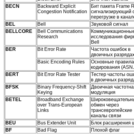
BECN
Backward Explicit
Бит пакета Frame R
Congestion Notification
сигнализирующий 
перегрузке в канал
BEL
Bell
Звуковой сигнал
BELLCORE
Bell Communications
Коммуникационны
Research
исследования фи
Bell
BER
Bit Error Rate
Частота ошибок в
двоичных разряда
Basic Encoding Rules
Основные правила
кодирования (ASN.
BERT
Bit Error Rate Tester
Тестер частоты ош
в двоичных разряд
BFSK
Binary Frequency-Shift
Двоичная частотна
Keying
модуляция
BETEL
Broadband Exchange
Широковещательн
over Trans-European
обмен через
Links
трансевропейские
каналы связи
BEU
Bus Extender Unit
Блок расширения 
BF
Bad Flag
Плохой флаг