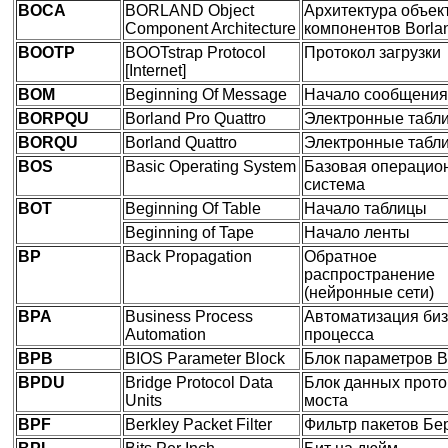
BOCA
BORLAND Object
Архитектура объек
Component Architecture
компонентов Borla
BOOTP
BOOTstrap Protocol
Протокол загрузки
[Internet]
BOM
Beginning Of Message
Начало сообщения
BORPQU
Borland Pro Quattro
Электронные табл
BORQU
Borland Quattro
Электронные табл
BOS
Basic Operating System
Базовая операцио
система
BOT
Beginning Of Table
Начало таблицы
Beginning of Tape
Начало ленты
BP
Back Propagation
Обратное
распространение
(нейронные сети)
BPA
Business Process
Автоматизация биз
Automation
процесса
BPB
BIOS Parameter Block
Блок параметров 
BPDU
Bridge Protocol Data
Блок данных прото
Units
моста
BPF
Berkley Packet Filter
Фильтр пакетов Бе