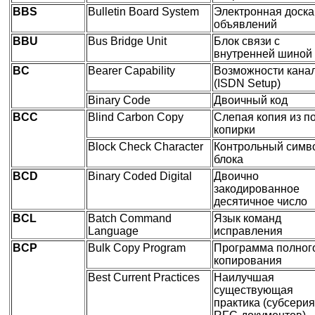
BBS
Bulletin Board System
Электронная доска
объявлений
BBU
Bus Bridge Unit
Блок связи с
внутренней шиной
BC
Bearer Capability
Возможности кана
(ISDN Setup)
Binary Code
Двоичный код
BCC
Blind Carbon Copy
Слепая копия из п
копирки
Block Check Character
Контрольный симв
блока
BCD
Binary Coded Digital
Двоично
закодированное
десятичное число
BCL
Batch Command
Язык команд
Language
исправления
BCP
Bulk Copy Program
Программа полног
копирования
Best Current Practices
Наилучшая
существующая
практика (субсерия