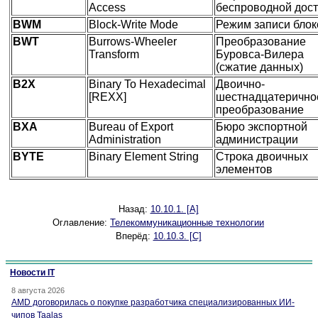
Access
беспроводной дос
BWM
Block-Write Mode
Режим записи блок
BWT
Burrows-Wheeler
Преобразование
Transform
Буровcа-Вилера
(сжатие данных)
B2X
Binary To Hexadecimal
Двоично-
[REXX]
шестнадцатерично
преобразование
BXA
Bureau of Export
Бюро экспортной
Administration
администрации
BYTE
Binary Element String
Строка двоичных
элементов
Назад:
10.10.1. [A]
Оглавление:
Телекоммуникационные технологии
Вперёд:
10.10.3. [C]
Новости IT
8 августа 2026
AMD договорилась о покупке разработчика специализированных ИИ-
чипов Taalas