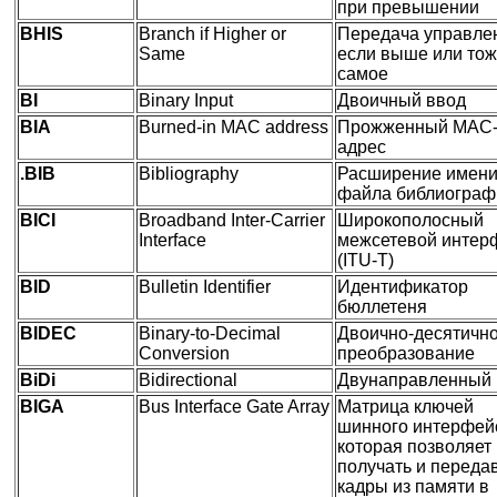
при превышении
BHIS
Branch if Higher or
Передача управле
Same
если выше или то
самое
BI
Binary Input
Двоичный ввод
BIA
Burned-in MAC address
Прожженный MAC
адрес
.BIB
Bibliography
Расширение имен
файла библиограф
BICI
Broadband Inter-Carrier
Широкополосный
Interface
межсетевой интер
(ITU-T)
BID
Bulletin Identifier
Идентификатор
бюллетеня
BIDEC
Binary-to-Decimal
Двоично-десятичн
Conversion
преобразование
BiDi
Bidirectional
Двунаправленный
BIGA
Bus Interface Gate Array
Матрица ключей
шинного интерфей
которая позволяет
получать и переда
кадры из памяти в