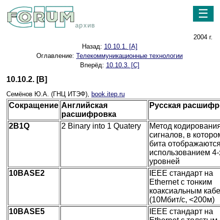
☰
архив
2004 г.
Назад:
10.10.1. [A]
Оглавление:
Телекоммуникационные технологии
Вперёд:
10.10.3. [C]
10.10.2. [B]
Семёнов Ю.А. (ГНЦ ИТЭФ),
book.itep.ru
Сокращение
Английская
Русская расшифр
расшифровка
2B1Q
2 Binary into 1 Quatery
Метод кодировани
сигналов, в которо
бита отображаются
использованием 4-
уровней
10BASE2
IEEE стандарт на
Ethernet с тонким
коаксиальным каб
(10Мбит/с, <200м)
10BASE5
IEEE стандарт на