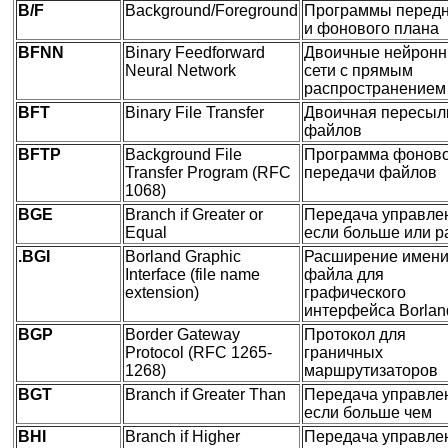
B/F
Background/Foreground
Программы передн
и фонового плана
BFNN
Binary Feedforward
Двоичные нейрон
Neural Network
сети с прямым
распространением
BFT
Binary File Transfer
Двоичная пересыл
файлов
BFTP
Background File
Программа фонов
Transfer Program (RFC
передачи файлов
1068)
BGE
Branch if Greater or
Передача управле
Equal
если больше или р
.BGI
Borland Graphic
Расширение имен
Interface (file name
файла для
extension)
графического
интерфейса Borlan
BGP
Border Gateway
Протокол для
Protocol (RFC 1265-
граничных
1268)
маршрутизаторов
BGT
Branch if Greater Than
Передача управле
если больше чем
BHI
Branch if Higher
Передача управле