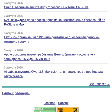
3 августа 2026
OpenAI раскрыла архитектуру голосовой системы GPT-Live
3 августа 2026
ФАС возбудила дело против Apple из-за неисполнения требований по
RuStore и Max
3 августа 2026
IBM: 92% организаций с ИИ-инцидентами не обеспечили должный
контроль доступа
3 августа 2026
Apple оспорила новое требование Великобритании о доступе к
зашифрованным данным iCloud
3 августа 2026
Alibaba выпустила Qwen3.8-Max с 2,4 трлн параметров и пообещала
открыть веса
Все новости →
Связь с редакцией
Главная
·
Наверх