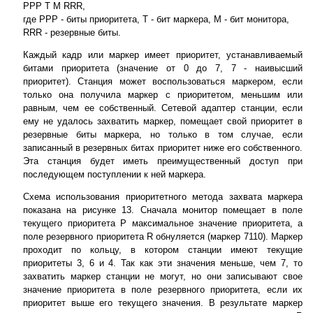
PPP T M RRR,
где PPP - биты приоритета, T - бит маркера, M - бит монитора,
RRR - резервные биты.
Каждый кадр или маркер имеет приоритет, устанавливаемый
битами приоритета (значение от 0 до 7, 7 - наивысший
приоритет). Станция может воспользоваться маркером, если
только она получила маркер с приоритетом, меньшим или
равным, чем ее собственный. Сетевой адаптер станции, если
ему не удалось захватить маркер, помещает свой приоритет в
резервные биты маркера, но только в том случае, если
записанный в резервных битах приоритет ниже его собственного.
Эта станция будет иметь преимущественный доступ при
последующем поступлении к ней маркера.
Схема использования приоритетного метода захвата маркера
показана на рисунке 13. Сначала монитор помещает в поле
текущего приоритета P максимальное значение приоритета, а
поле резервного приоритета R обнуляется (маркер 7110). Маркер
проходит по кольцу, в котором станции имеют текущие
приоритеты 3, 6 и 4. Так как эти значения меньше, чем 7, то
захватить маркер станции не могут, но они записывают свое
значение приоритета в поле резервного приоритета, если их
приоритет выше его текущего значения. В результате маркер