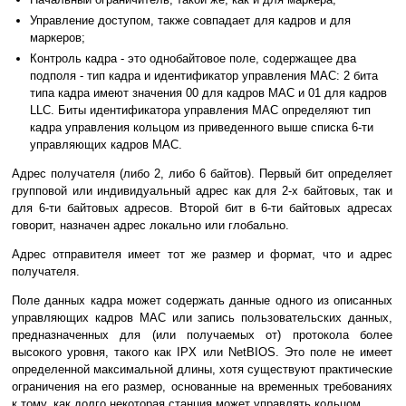
Управление доступом, также совпадает для кадров и для
маркеров;
Контроль кадра - это однобайтовое поле, содержащее два
подполя - тип кадра и идентификатор управления MAC: 2 бита
типа кадра имеют значения 00 для кадров MAC и 01 для кадров
LLC. Биты идентификатора управления MAC определяют тип
кадра управления кольцом из приведенного выше списка 6-ти
управляющих кадров MAC.
Адрес получателя (либо 2, либо 6 байтов). Первый бит определяет
групповой или индивидуальный адрес как для 2-х байтовых, так и
для 6-ти байтовых адресов. Второй бит в 6-ти байтовых адресах
говорит, назначен адрес локально или глобально.
Адрес отправителя имеет тот же размер и формат, что и адрес
получателя.
Поле данных кадра может содержать данные одного из описанных
управляющих кадров MAC или запись пользовательских данных,
предназначенных для (или получаемых от) протокола более
высокого уровня, такого как IPX или NetBIOS. Это поле не имеет
определенной максимальной длины, хотя существуют практические
ограничения на его размер, основанные на временных требованиях
к тому, как долго некоторая станция может управлять кольцом.