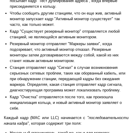
посылает кадр "Тест дублирования адреса", когда впервые
присоединяется к кольцу.
Чтобы сообщить другим станциям, что он еще жив, активный
монитор запускает кадр "Активный монитор существует" так
часто, как только может.
Кадр "Существует резервный монитор" отправляется любой
станцией, не являющейся активным монитором.
Резервный монитор отправляет "Маркеры заявки", когда
подозревает, что активный монитор отказал. Резервные
мониторы затем договариваются между собой, какой из них
станет новым активным монитором.
Станция отправляет кадр "Сигнал" в случае возникновения
серьезных сетевых проблем, таких как оборванный кабель, или
при обнаружении станции, передающей кадры без ожидания
маркера. Определяя, какая станция отправляет кадр сигнала,
диагностирующая программа может локализовать проблему.
Кадр "Очистка" отправляется после того, как произошла
инициализация кольца, и новый активный монитор заявляет о
себе.
Каждый кадр (MAC или LLC) начинается с
"последовательности
начала кадра"
, которая содержит три поля:
Начальный ограничитель, такой же, как и для маркера;