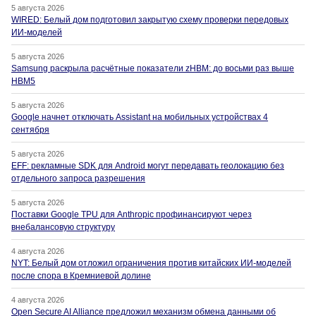
5 августа 2026
WIRED: Белый дом подготовил закрытую схему проверки передовых
ИИ-моделей
5 августа 2026
Samsung раскрыла расчётные показатели zHBM: до восьми раз выше
HBM5
5 августа 2026
Google начнет отключать Assistant на мобильных устройствах 4
сентября
5 августа 2026
EFF: рекламные SDK для Android могут передавать геолокацию без
отдельного запроса разрешения
5 августа 2026
Поставки Google TPU для Anthropic профинансируют через
внебалансовую структуру
4 августа 2026
NYT: Белый дом отложил ограничения против китайских ИИ-моделей
после спора в Кремниевой долине
4 августа 2026
Open Secure AI Alliance предложил механизм обмена данными об