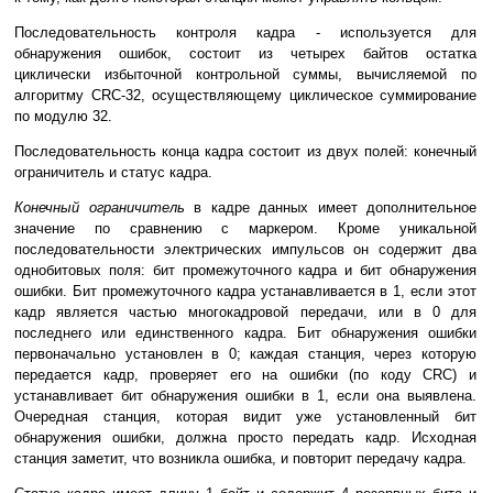
Последовательность контроля кадра - используется для
обнаружения ошибок, состоит из четырех байтов остатка
циклически избыточной контрольной суммы, вычисляемой по
алгоритму CRC-32, осуществляющему циклическое суммирование
по модулю 32.
Последовательность конца кадра состоит из двух полей: конечный
ограничитель и статус кадра.
Конечный ограничитель
в кадре данных имеет дополнительное
значение по сравнению с маркером. Кроме уникальной
последовательности электрических импульсов он содержит два
однобитовых поля: бит промежуточного кадра и бит обнаружения
ошибки. Бит промежуточного кадра устанавливается в 1, если этот
кадр является частью многокадровой передачи, или в 0 для
последнего или единственного кадра. Бит обнаружения ошибки
первоначально установлен в 0; каждая станция, через которую
передается кадр, проверяет его на ошибки (по коду CRC) и
устанавливает бит обнаружения ошибки в 1, если она выявлена.
Очередная станция, которая видит уже установленный бит
обнаружения ошибки, должна просто передать кадр. Исходная
станция заметит, что возникла ошибка, и повторит передачу кадра.