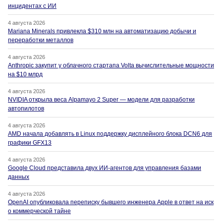
инцидентах с ИИ
4 августа 2026
Mariana Minerals привлекла $310 млн на автоматизацию добычи и
переработки металлов
4 августа 2026
Anthropic закупит у облачного стартапа Volta вычислительные мощности
на $10 млрд
4 августа 2026
NVIDIA открыла веса Alpamayo 2 Super — модели для разработки
автопилотов
4 августа 2026
AMD начала добавлять в Linux поддержку дисплейного блока DCN6 для
графики GFX13
4 августа 2026
Google Cloud представила двух ИИ-агентов для управления базами
данных
4 августа 2026
OpenAI опубликовала переписку бывшего инженера Apple в ответ на иск
о коммерческой тайне