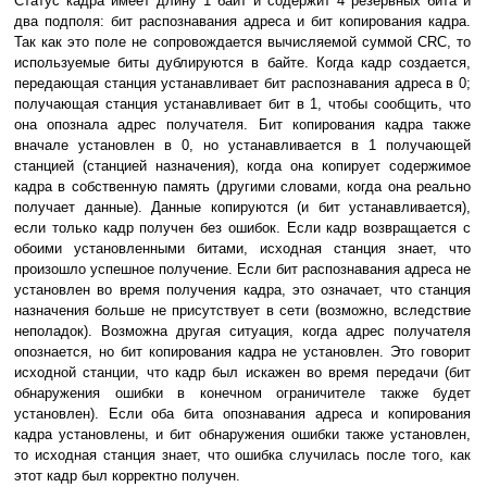
Статус кадра имеет длину 1 байт и содержит 4 резервных бита и
два подполя: бит распознавания адреса и бит копирования кадра.
Так как это поле не сопровождается вычисляемой суммой CRC, то
используемые биты дублируются в байте. Когда кадр создается,
передающая станция устанавливает бит распознавания адреса в 0;
получающая станция устанавливает бит в 1, чтобы сообщить, что
она опознала адрес получателя. Бит копирования кадра также
вначале установлен в 0, но устанавливается в 1 получающей
станцией (станцией назначения), когда она копирует содержимое
кадра в собственную память (другими словами, когда она реально
получает данные). Данные копируются (и бит устанавливается),
если только кадр получен без ошибок. Если кадр возвращается с
обоими установленными битами, исходная станция знает, что
произошло успешное получение. Если бит распознавания адреса не
установлен во время получения кадра, это означает, что станция
назначения больше не присутствует в сети (возможно, вследствие
неполадок). Возможна другая ситуация, когда адрес получателя
опознается, но бит копирования кадра не установлен. Это говорит
исходной станции, что кадр был искажен во время передачи (бит
обнаружения ошибки в конечном ограничителе также будет
установлен). Если оба бита опознавания адреса и копирования
кадра установлены, и бит обнаружения ошибки также установлен,
то исходная станция знает, что ошибка случилась после того, как
этот кадр был корректно получен.