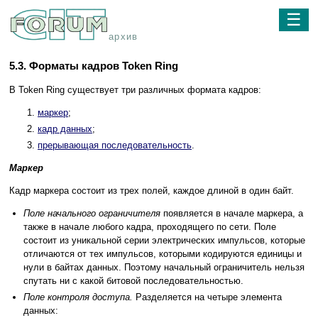
☰
архив
5.3. Форматы кадров Token Ring
В Token Ring существует три различных формата кадров:
маpкеp
;
кадp данных
;
пpеpывающая последовательность
.
Маркер
Кадр маркера состоит из трех полей, каждое длиной в один байт.
Поле начального ограничителя
появляется в начале маркера, а
также в начале любого кадра, проходящего по сети. Поле
состоит из уникальной серии электрических импульсов, которые
отличаются от тех импульсов, которыми кодируются единицы и
нули в байтах данных. Поэтому начальный ограничитель нельзя
спутать ни с какой битовой последовательностью.
Поле контроля доступа.
Разделяется на четыре элемента
данных: