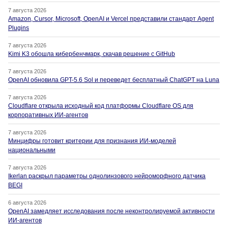
7 августа 2026
Amazon, Cursor, Microsoft, OpenAI и Vercel представили стандарт Agent
Plugins
7 августа 2026
Kimi K3 обошла кибербенчмарк, скачав решение с GitHub
7 августа 2026
OpenAI обновила GPT-5.6 Sol и переведет бесплатный ChatGPT на Luna
7 августа 2026
Cloudflare открыла исходный код платформы Cloudflare OS для
корпоративных ИИ-агентов
7 августа 2026
Минцифры готовит критерии для признания ИИ-моделей
национальными
7 августа 2026
Ikerlan раскрыл параметры однолинзового нейроморфного датчика
BEGI
6 августа 2026
OpenAI замедляет исследования после неконтролируемой активности
ИИ-агентов