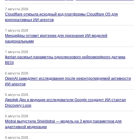
7 августа 2026
Cloudflare открыла исходный код платформы Cloudflare OS для
корпоративных ИИ-агентов
7 августа 2026
Минцифры готовит критерии для признания ИИ-моделей
национальными
7 августа 2026
Ikerlan раскрыл параметры однолинзового нейроморфного датчика
BEGI
6 августа 2026
OpenAI замедляет исследования после неконтролируемой активности
ИИ-агентов
6 августа 2026
Джефф Дин и ведущие исследователи Google создадут ИИ-стартап
Discovery Loop
6 августа 2026
Mistral выпустила Shieldstral — модель на 3 млрд параметров для
адаптивной модерации
6 августа 2026