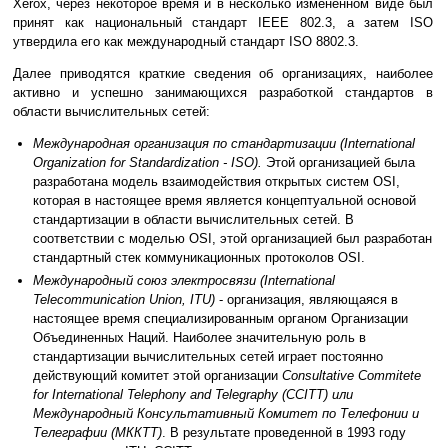
Xerox, через некоторое время и в несколько измененном виде был
принят как национальный стандарт IEEE 802.3, а затем ISO
утвердила его как международный стандарт ISO 8802.3.
Далее приводятся краткие сведения об организациях, наиболее
активно и успешно занимающихся разработкой стандартов в
области вычислительных сетей:
Международная организация по стандартизации (International
Organization for Standardization - ISO).
Этой организацией была
разработана модель взаимодействия открытых систем OSI,
которая в настоящее время является концептуальной основой
стандартизации в области вычислительных сетей. В
соответствии с моделью OSI, этой организацией был разработан
стандартный стек коммуникационных протоколов OSI.
Международный союз электросвязи (International
Telecommunication Union, ITU)
- организация, являющаяся в
настоящее время специализированным органом Организации
Объединенных Наций. Наиболее значительную роль в
стандартизации вычислительных сетей играет постоянно
действующий комитет этой организации
Consultative Commitete
for International Telephony and Telegraphy (CCITT) или
Международный Консультативный Комитет по Телефонии и
Телеграфии (МККТТ)
. В результате проведенной в 1993 году