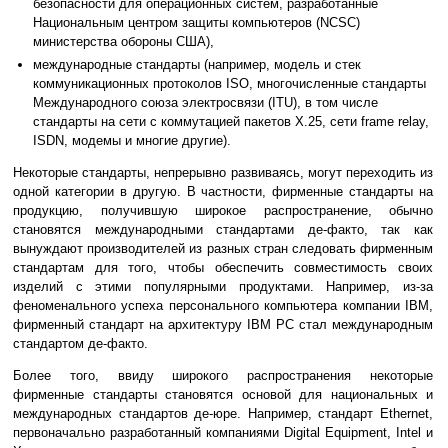
безопасности для операционных систем, разработанные
Национальным центром защиты компьютеров (NCSC)
министерства обороны США),
международные стандарты (например, модель и стек
коммуникационных протоколов ISO, многочисленные стандарты
Международного союза электросвязи (ITU), в том числе
стандарты на сети с коммутацией пакетов X.25, сети frame relay,
ISDN, модемы и многие другие).
Некоторые стандарты, непрерывно развиваясь, могут переходить из
одной категории в другую. В частности, фирменные стандарты на
продукцию, получившую широкое распространение, обычно
становятся международными стандартами де-факто, так как
вынуждают производителей из разных стран следовать фирменным
стандартам для того, чтобы обеспечить совместимость своих
изделий с этими популярными продуктами. Например, из-за
феноменального успеха персонального компьютера компании IBM,
фирменный стандарт на архитектуру IBM PC стал международным
стандартом де-факто.
Более того, ввиду широкого распространения некоторые
фирменные стандарты становятся основой для национальных и
международных стандартов де-юре. Например, стандарт Ethernet,
первоначально разработанный компаниями Digital Equipment, Intel и