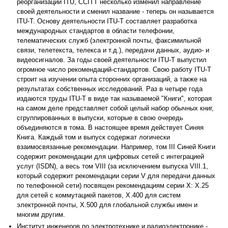
реорганизации ITU, CCITT несколько изменил направление
своей деятельности и сменил название - теперь он называется
ITU-T. Основу деятельности ITU-T составляет разработка
международных стандартов в области телефонии,
телематических служб (электронной почты, факсимильной
связи, телетекста, телекса и т.д.), передачи данных, аудио- и
видеосигналов. За годы своей деятельности ITU-T выпустил
огромное число рекомендаций-стандартов. Свою работу ITU-T
строит на изучении опыта сторонних организаций, а также на
результатах собственных исследований. Раз в четыре года
издаются труды ITU-T в виде так называемой "Книги", которая
на самом деле представляет собой целый набор обычных книг,
сгруппированных в выпуски, которые в свою очередь
объединяются в тома. В настоящее время действует Синяя
Книга. Каждый том и выпуск содержат логически
взаимосвязанные рекомендации. Например, том III Синей Книги
содержит рекомендации для цифровых сетей с интеграцией
услуг (ISDN), а весь том VIII (за исключением выпуска VIII.1,
который содержит рекомендации серии V для передачи данных
по телефонной сети) посвящен рекомендациям серии Х: Х.25
для сетей с коммутацией пакетов, X.400 для систем
электронной почты, X.500 для глобальной службы имен и
многим другим.
Институт инженеров по электротехнике и радиоэлектронике -