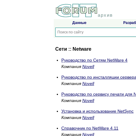
архив
Данные
Разраб
Сети :: Netware
Руководство по Сетям NetWare 4
Компания
Novell
Руководство по инсталляции сервера
Компания
Novell
Руководство по сервису печати для 
Компания
Novell
Установка и использование NetSync
Компания
Novell
Справочник по NetWare 4.11
Компания
Novell