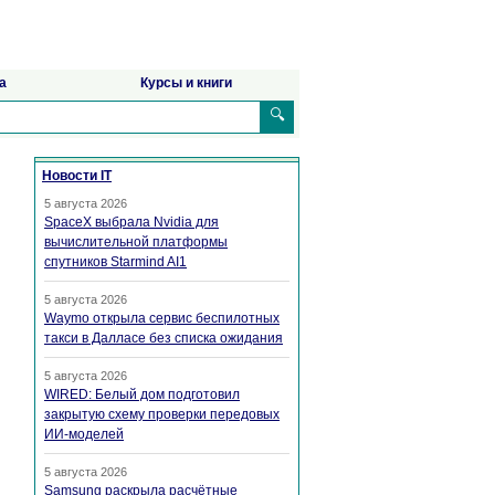
а
Курсы и книги
🔍
Новости IT
5 августа 2026
SpaceX выбрала Nvidia для
вычислительной платформы
спутников Starmind AI1
5 августа 2026
Waymo открыла сервис беспилотных
такси в Далласе без списка ожидания
5 августа 2026
WIRED: Белый дом подготовил
закрытую схему проверки передовых
ИИ-моделей
5 августа 2026
Samsung раскрыла расчётные