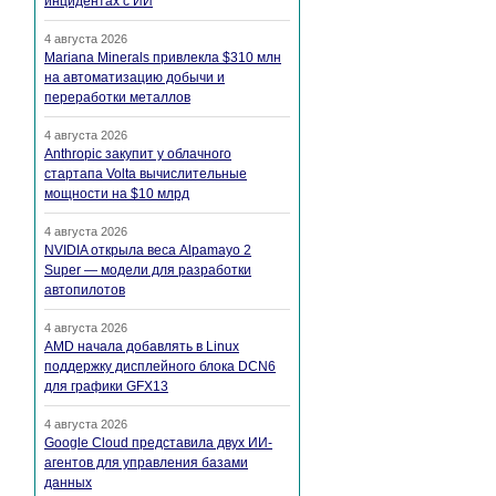
инцидентах с ИИ
4 августа 2026
Mariana Minerals привлекла $310 млн
на автоматизацию добычи и
переработки металлов
4 августа 2026
Anthropic закупит у облачного
стартапа Volta вычислительные
мощности на $10 млрд
4 августа 2026
NVIDIA открыла веса Alpamayo 2
Super — модели для разработки
автопилотов
4 августа 2026
AMD начала добавлять в Linux
поддержку дисплейного блока DCN6
для графики GFX13
4 августа 2026
Google Cloud представила двух ИИ-
агентов для управления базами
данных