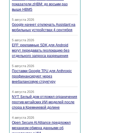
показатели zHBM: до восьми раз
выше HBM5
5 августа 2026
Google начнет отключать Assistant на
мобильных устройствах 4 сентября
5 августа 2026
EFF: рекламные SDK для Android
могут передавать геолокацию без
отдельного запроса разрешения
5 августа 2026
Поставки Google TPU для Anthropic
профинансируют через
внебалансовую структуру
4 августа 2026
NYT: Белый дом отложил ограничения
против китайских ИИ-моделей после
спора в Кремниевой долине
4 августа 2026
Open Secure AI Alliance предложил
механизм обмена данными об