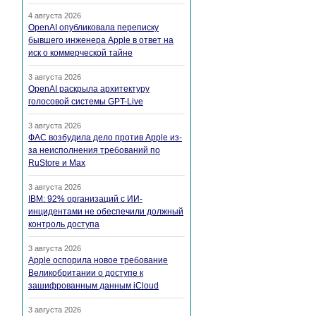
4 августа 2026
OpenAI опубликовала переписку
бывшего инженера Apple в ответ на
иск о коммерческой тайне
3 августа 2026
OpenAI раскрыла архитектуру
голосовой системы GPT-Live
3 августа 2026
ФАС возбудила дело против Apple из-
за неисполнения требований по
RuStore и Max
3 августа 2026
IBM: 92% организаций с ИИ-
инцидентами не обеспечили должный
контроль доступа
3 августа 2026
Apple оспорила новое требование
Великобритании о доступе к
зашифрованным данным iCloud
3 августа 2026