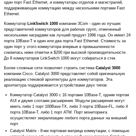
один порт Fast Ethernet, и коммутаторы отделов и магистралей,
поддерживающие коммутацию между несколькими портами Fast
Ethernet.
Коммутатор
LinkSwitch 1000
компании 3Com - один из лучших
представителей коммутаторов для рабочих групп, отмеченный
несколькими наградами как лучший продукт 1996 года. Он имеет 24
порта 10Base-T и один или два порта Fast Ethernet. Стоимость за
один порт у этого коммутатора впервые в промышленности
снизилась ниже отметки в $200 при высокой производительности.
До 8 коммутаторов LinkSwitch 1000 могут собираться в стек.
Более сложные сети позволяет строить система
Catalyst 3000
компании Cisco. Catalyst 3000 представляет собой оригинальную
реализацию стековой архитектуры для коммутаторов. Эта
архитектура поддерживается устройствами двух типов:
Коммутатор Catalyst 3000 c 16 портами 10Base-T, одним портом
AUI и двумя слотами расширения. Модули расширения могут
иметь либо 1 порт 100Base-TX, либо 3 порта 10Base-FL, либо 4
порта 10Base-T, либо 1 порт ATM. Порт мониторинга
осуществляет зекрализацию любого порта данных на внешний
порт.
Catalyst Matrix - 8-ми портовая матрица коммутации, с помощью