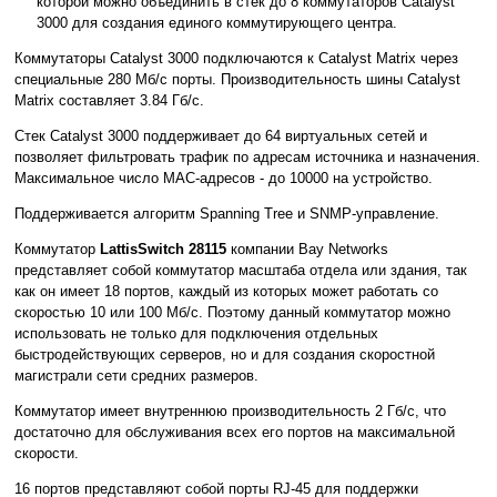
которой можно объединить в стек до 8 коммутаторов Catalyst
3000 для создания единого коммутирующего центра.
Коммутаторы Catalyst 3000 подключаются к Catalyst Matrix через
специальные 280 Мб/с порты. Производительность шины Catalyst
Matrix составляет 3.84 Гб/с.
Стек Catalyst 3000 поддерживает до 64 виртуальных сетей и
позволяет фильтровать трафик по адресам источника и назначения.
Максимальное число MAC-адресов - до 10000 на устройство.
Поддерживается алгоритм Spanning Tree и SNMP-управление.
Коммутатор
LattisSwitch 28115
компании Bay Networks
представляет собой коммутатор масштаба отдела или здания, так
как он имеет 18 портов, каждый из которых может работать со
скоростью 10 или 100 Мб/с. Поэтому данный коммутатор можно
использовать не только для подключения отдельных
быстродействующих серверов, но и для создания скоростной
магистрали сети средних размеров.
Коммутатор имеет внутреннюю производительность 2 Гб/с, что
достаточно для обслуживания всех его портов на максимальной
скорости.
16 портов представляют собой порты RJ-45 для поддержки