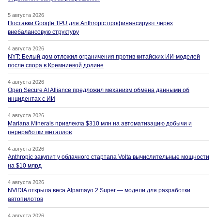
5 августа 2026
Поставки Google TPU для Anthropic профинансируют через
внебалансовую структуру
4 августа 2026
NYT: Белый дом отложил ограничения против китайских ИИ-моделей
после спора в Кремниевой долине
4 августа 2026
Open Secure AI Alliance предложил механизм обмена данными об
инцидентах с ИИ
4 августа 2026
Mariana Minerals привлекла $310 млн на автоматизацию добычи и
переработки металлов
4 августа 2026
Anthropic закупит у облачного стартапа Volta вычислительные мощности
на $10 млрд
4 августа 2026
NVIDIA открыла веса Alpamayo 2 Super — модели для разработки
автопилотов
4 августа 2026