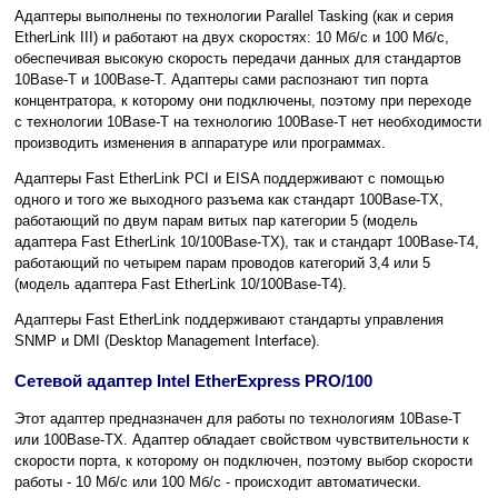
Адаптеры выполнены по технологии Parallel Tasking (как и серия
EtherLink III) и работают на двух скоростях: 10 Мб/с и 100 Мб/с,
обеспечивая высокую скорость передачи данных для стандартов
10Base-T и 100Base-T. Адаптеры сами распознают тип порта
концентратора, к которому они подключены, поэтому при переходе
с технологии 10Base-T на технологию 100Base-T нет необходимости
производить изменения в аппаратуре или программах.
Адаптеры Fast EtherLink PCI и EISA поддерживают с помощью
одного и того же выходного разъема как стандарт 100Base-TX,
работающий по двум парам витых пар категории 5 (модель
адаптера Fast EtherLink 10/100Base-TX), так и стандарт 100Base-T4,
работающий по четырем парам проводов категорий 3,4 или 5
(модель адаптера Fast EtherLink 10/100Base-T4).
Адаптеры Fast EtherLink поддерживают стандарты управления
SNMP и DMI (Desktop Management Interface).
Сетевой адаптер Intel EtherExpress PRO/100
Этот адаптер предназначен для работы по технологиям 10Base-T
или 100Base-TX. Адаптер обладает свойством чувствительности к
скорости порта, к которому он подключен, поэтому выбор скорости
работы - 10 Мб/с или 100 Мб/с - происходит автоматически.