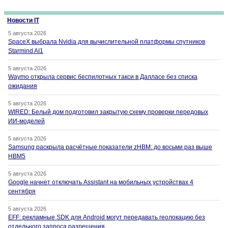
Новости IT
5 августа 2026
SpaceX выбрала Nvidia для вычислительной платформы спутников
Starmind AI1
5 августа 2026
Waymo открыла сервис беспилотных такси в Далласе без списка
ожидания
5 августа 2026
WIRED: Белый дом подготовил закрытую схему проверки передовых
ИИ-моделей
5 августа 2026
Samsung раскрыла расчётные показатели zHBM: до восьми раз выше
HBM5
5 августа 2026
Google начнет отключать Assistant на мобильных устройствах 4
сентября
5 августа 2026
EFF: рекламные SDK для Android могут передавать геолокацию без
отдельного запроса разрешения