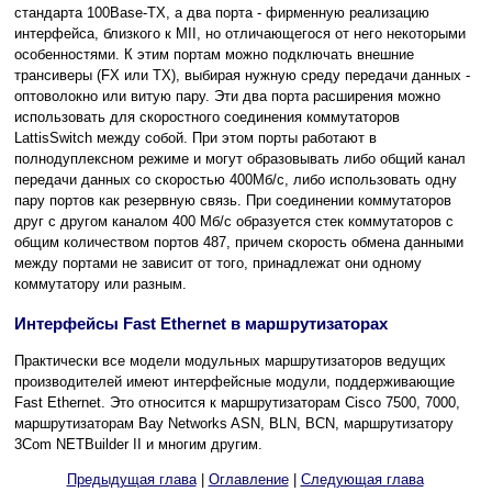
стандарта 100Base-TX, а два порта - фирменную реализацию
интерфейса, близкого к MII, но отличающегося от него некоторыми
особенностями. К этим портам можно подключать внешние
трансиверы (FX или TX), выбирая нужную среду передачи данных -
оптоволокно или витую пару. Эти два порта расширения можно
использовать для скоростного соединения коммутаторов
LattisSwitch между собой. При этом порты работают в
полнодуплексном режиме и могут образовывать либо общий канал
передачи данных со скоростью 400Мб/с, либо использовать одну
пару портов как резервную связь. При соединении коммутаторов
друг с другом каналом 400 Мб/с образуется стек коммутаторов с
общим количеством портов 487, причем скорость обмена данными
между портами не зависит от того, принадлежат они одному
коммутатору или разным.
Интерфейсы Fast Ethernet в маршрутизаторах
Практически все модели модульных маршрутизаторов ведущих
производителей имеют интерфейсные модули, поддерживающие
Fast Ethernet. Это относится к маршрутизаторам Cisco 7500, 7000,
маршрутизаторам Bay Networks ASN, BLN, BCN, маршрутизатору
3Com NETBuilder II и многим другим.
Предыдущая глава
|
Оглавление
|
Следующая глава