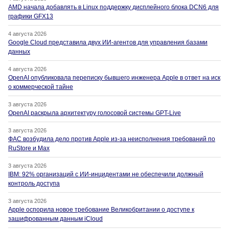
AMD начала добавлять в Linux поддержку дисплейного блока DCN6 для
графики GFX13
4 августа 2026
Google Cloud представила двух ИИ-агентов для управления базами
данных
4 августа 2026
OpenAI опубликовала переписку бывшего инженера Apple в ответ на иск
о коммерческой тайне
3 августа 2026
OpenAI раскрыла архитектуру голосовой системы GPT-Live
3 августа 2026
ФАС возбудила дело против Apple из-за неисполнения требований по
RuStore и Max
3 августа 2026
IBM: 92% организаций с ИИ-инцидентами не обеспечили должный
контроль доступа
3 августа 2026
Apple оспорила новое требование Великобритании о доступе к
зашифрованным данным iCloud