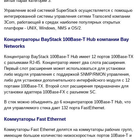
витых парах категории 3.
Управление всей системой SuperStack осуществляется с помощью
интегрированной системы управления сетями Transcend компании
3Com, работающей в средах наиболее популярных открытых
платформ - UNIX, Windows, NMS и OS/2.
Концентраторы BayStack 100Base-T Hub компании Bay
Networks
Концентратор BayStack 100Base-T Hub имеет 12 портов 100Base-TX
с разъемами RJ-45. Концентратор имеет два слота расширения.
Первый слот расширения может использоваться для установки
либо модуля управления с поддержкой SNMP/RMON управления,
либо для установки дополнительного интерфейсного модуля с 12
портами 100Base-TX. Второй слот расширения предназначен для
установки адаптера 100Base-FX с разъемом SC.
В стек можно объединять до 6 концентраторов 100Base-T Hub, что
для управляемого стека дает 132 порта FastEthernet.
Коммутаторы Fast Ethernet
Коммутаторы Fast Ethernet делятся на коммутаторы рабочих групп,
имеющие большое количество низкоскоростных портов 10Base-T и