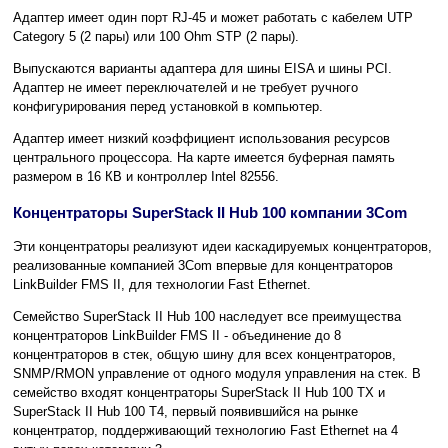
Адаптер имеет один порт RJ-45 и может работать с кабелем UTP
Category 5 (2 пары) или 100 Ohm STP (2 пары).
Выпускаются варианты адаптера для шины EISA и шины PCI.
Адаптер не имеет переключателей и не требует ручного
конфигурирования перед установкой в компьютер.
Адаптер имеет низкий коэффициент использования ресурсов
центрального процессора. На карте имеется буферная память
размером в 16 КВ и контроллер Intel 82556.
Концентраторы SuperStack II Hub 100 компании 3Com
Эти концентраторы
реализуют идеи каскадируемых концентраторов,
реализованные компанией 3Com впервые для концентраторов
LinkBuilder FMS II, для технологии Fast Ethernet.
Семейство SuperStack II Hub 100 наследует все преимущества
концентраторов LinkBuilder FMS II - объединение до 8
концентраторов в стек, общую шину для всех концентраторов,
SNMP/RMON управление от одного модуля управления на стек. В
семейство входят концентраторы SuperStack II Hub 100 TХ и
SuperStack II Hub 100 T4, первый появившийся на рынке
концентратор, поддерживающий технологию Fast Ethernet на 4