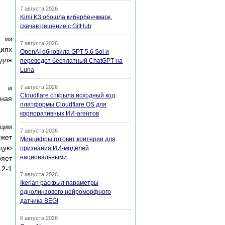
7 августа 2026
Kimi K3 обошла кибербенчмарк,
скачав решение с GitHub
х из
7 августа 2026
циях
OpenAI обновила GPT-5.6 Sol и
 для
переведет бесплатный ChatGPT на
Luna
т и
7 августа 2026
Cloudflare открыла исходный код
ная
платформы Cloudflare OS для
корпоративных ИИ-агентов
ции
7 августа 2026
ожет
Минцифры готовит критерии для
ющую
признания ИИ-моделей
национальными
ряет
 2-1
7 августа 2026
Ikerlan раскрыл параметры
однолинзового нейроморфного
датчика BEGI
6 августа 2026