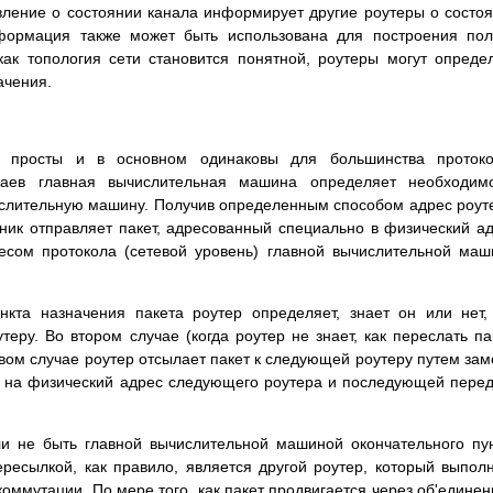
явление о состоянии канала информирует другие роутеры о состо
нформация также может быть использована для построения по
как топология сети становится понятной, роутеры могут опреде
ачения.
о просты и в основном одинаковы для большинства протоко
чаев главная вычислительная машина определяет необходимо
ислительную машину. Получив определенным способом адрес роут
ник отправляет пакет, адресованный специально в физический а
ресом протокола (сетевой уровень) главной вычислительной ма
нкта назначения пакета роутер определяет, знает он или нет,
еру. Во втором случае (когда роутер не знает, как переслать па
ервом случае роутер отсылает пакет к следующей роутеру путем за
я на физический адрес следующего роутера и последующей пере
 не быть главной вычислительной машиной окончательного пу
ресылкой, как правило, является другой роутер, который выпол
оммутации. По мере того, как пакет продвигается через об'едине