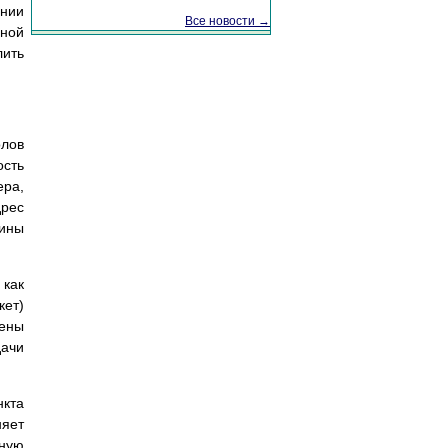
янии
Все новости →
лной
лить
лов
сть
ера,
дрес
шины
 как
кет)
мены
дачи
нкта
няет
нную