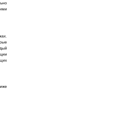
ьно
ними
ках.
орые
ждый
ции
ющих
ниже