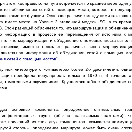
ри этом, как правило, на пути встречается по крайней мере один у
яется об'единению сетей с помощью моста, которое, в популя
очно такие же функции. Основное различие между ними заключает
та имеет место на Уровне 2 эталонной модели ISO, в то время
. Этой разницей об'ясняется то, что маршрутизация и об'единени
ую информацию в процессе ее перемещения от источника к м
ся то, что маршрутизация и об'единение с помощью моста выпол
ктически, имеется несколько различных видов маршрутизаци
олнительная информация об об'единении сетей с помощью мо
ния сетей с помощью мостов"
.
учной литературе о компьютерах более 2-х десятилетий, одна
зация приобрела популярность только в 1970 гг. В течение э
и, гомогенными окружениями. Крупномасштабное об'единение с
емя.
два основных компонента: определение оптимальных трак
а информационых групп (обычно называемых пакетами) че
оте последний из этих двух компонентов называется коммутац
другой стороны, определение маршрута может быть очень сло