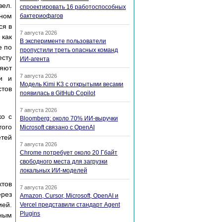
зел.
спроектировать 16 работоспособных
рном
бактериофагов
ся в
7 августа 2026
 как
В эксперименте пользователи
е по
пропустили треть опасных команд
есту
ИИ-агента
няют
7 августа 2026
и и
Модель Kimi K3 с открытыми весами
стов
появилась в GitHub Copilot
7 августа 2026
ко с
Bloomberg: около 70% ИИ-выручки
того
Microsoft связано с OpenAI
етей
7 августа 2026
Chrome потребует около 20 Гбайт
свободного места для загрузки
локальных ИИ-моделей
тов
7 августа 2026
рез
Amazon, Cursor, Microsoft, OpenAI и
ией.
Vercel представили стандарт Agent
Plugins
жным