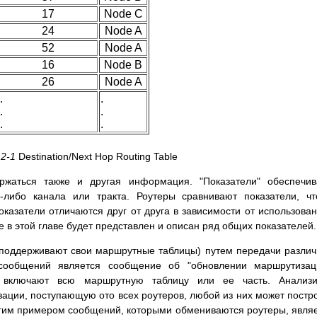
17
Node C
24
Node A
52
Node A
16
Node B
26
Node A
.
.
.
.
.
.
 2-1
Destination/Next Hop Routing Table
жаться также и другая информация. "Показатели" обеспечив
-либо канала или тракта. Роутеры сравнивают показатели, ч
азатели отличаются друг oт друга в зависимости от использова
 в этой главе будет представлен и описан ряд общих показателей.
 поддерживают свои маршрутные таблицы) путем передачи разли
сообщений является сообщение об "обновлении маршрутизаци
 включают всю маршрутную таблицу или ее часть. Анализи
ции, поступающую ото всех роутеров, любой из них может постр
угим примером сообщений, которыми обмениваются роутеры, явля