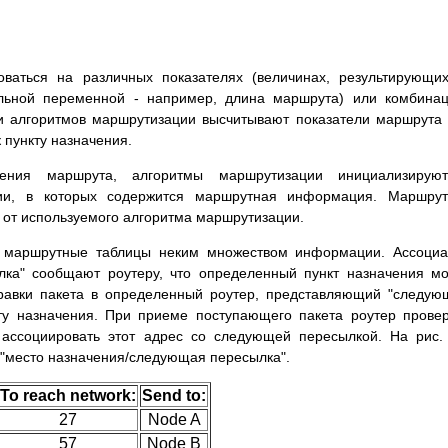
ваться на различных показателях (величинах, результирующи
ельной переменной - например, длина маршрута) или комбина
и алгоритмов маршрутизации высчитывают показатели маршрута
пункту назначения.
ления маршрута, алгоритмы маршрутизации инициализирую
ии, в которых содержится маршрутная информация. Маршрут
 от используемого алгоритма маршрутизации.
 маршрутные таблицы неким множеством информации. Ассоциа
лка" сообщают роутеру, что определенный пункт назначения м
правки пакета в определенный роутер, представляющий "следу
кту назначения. При приеме поступающего пакета роутер прове
 ассоциировать этот адрес со следующей пересылкой. На рис.
"место назначения/следующая пересылка".
To reach network:
Send to:
27
Node A
57
Node B