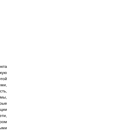
нкта
кую
этой
ями,
сть,
емы,
орые
ции
ети,
ром
ыми