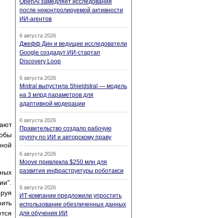
OpenAI замедляет исследования
после неконтролируемой активности
ИИ-агентов
6 августа 2026
Джефф Дин и ведущие исследователи
Google создадут ИИ-стартап
Discovery Loop
6 августа 2026
Mistral выпустила Shieldstral — модель
на 3 млрд параметров для
адаптивной модерации
6 августа 2026
ают
Правительство создало рабочую
тобы
группу по ИИ и авторскому праву
нной
6 августа 2026
Moove привлекла $250 млн для
развития инфраструктуры роботакси
чных
и".
6 августа 2026
руя
ИТ-компании предложили упростить
оить
использование обезличенных данных
ется
для обучения ИИ