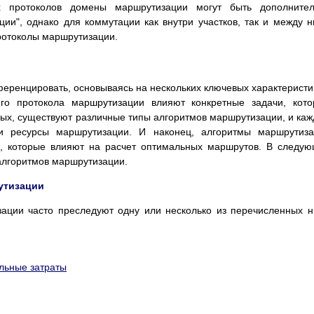
х протоколов домены маршрутизации могут быть дополнител
ии", однако для коммутации как внутри участков, так и между 
ротоколы маршрутизации.
ренцировать, основываясь на нескольких ключевых характеристи
его протокола маршрутизации влияют конкретные задачи, кот
рых, существуют различные типы алгоритмов маршрутизации, и ка
и ресурсы маршрутизации. И наконец, алгоритмы маршрутиза
и, которые влияют на расчет оптимальных маршрутов. В следу
алгоритмов маршрутизации.
утизации
зации часто преследуют одну или несколько из перечисленных 
ельные затраты