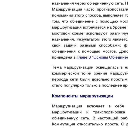
назначения через об'единенную сеть. П
Маршрутизация часто противопоставл
понимании этого способа, выполняет т
том, что об'единение с помощью мос
маршрутизация встречается на Уровне 3
мостовой схеме используют различн
назначения. Результатом этого являет
свои задачи разными способами; фа
об'единения с помощью мостов. Доп
приведена в
Главе 3 "Основы Об'едине
Тема маршрутизации освещалась в на
коммерческой точки зрения маршрути
периода сети были довольно простым
стало популярно только в последнее вр
Компоненты маршрутизации
Маршрутизация включает в себя 
маршрутизации и транспортировк
об'единенную сеть. В настоящей раб
Коммутация относительно проста. С 