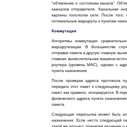
"об'явление о состоянии канала". Об'
кааналов отправителя. Канальная и
картины топологии сети. После того, 
оптимальные маршруты к пунктам назн
Коммутация
Алгоритмы коммутации сравнительн
маршрутизации. В большинстве слу
отправки пакета в другую главную выч
главная вычислительная машина-источ
роутера (уровень МАС), однако с ад
пункта назначения.
После проверки адреса протокола пу
передать этот пакет к следующему роут
пакет, как правило, игнорируется. В п
физического адреса пункта назначени
пакета.
Следующая пересылка может быть или
назначения. Если нет,то следующей пе
такой же процесс принятия решения о к