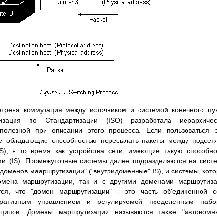
трена коммутация между источником и системой конечного пу
изация по Стандартизации (ISO) разработала иерархичес
полезной при описании этого процесса. Если пользоваться 
 не обладающие способностью пересылать пакеты между подсет
), в то время как устройства сети, имеющие такую способно
и (IS). Промежуточные системы далее подразделяются на сист
"доменов мааршрутизации" ("внутридоменные" IS), и системы, кот
омена маршрутизации, так и с другими доменами маршрутиза
тся, что "домен маршрутизации" - это часть об'единенной с
ративным управлением и регулируемой пределенным набо
нципов. Домены маршрутизации называются также "автономн