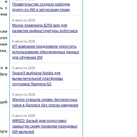
в и
Правительство создало рабочую
сь с
группу по ИИ и авторскому праву
теке
6 августа 2026
Moove привлекла $250 млн для
рсии
развития инфраструктуры роботакси
угих
6 августа 2026
ение
ИТ-компании предложили упростить
ека,
использование обезличенных данных
для обучения ИИ
го в
5 августа 2026
SpaceX выбрала Nvidia для
Ware
вычислительной платформы
спутников Starmind AI1
5 августа 2026
Waymo открыла сервис беспилотных
ющий
такси в Далласе без списка ожидания
5 августа 2026
WIRED: Белый дом подготовил
закрытую схему проверки передовых
луги
ИИ-моделей