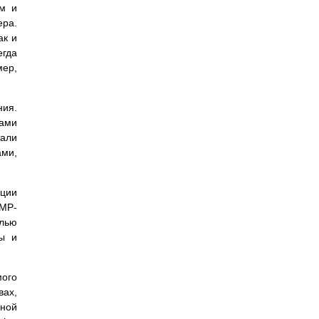
ом и
ера.
ак и
егда
мер,
ния.
рами
тали
ми,
ции
NMP-
лью
ы и
ого
вах,
нной