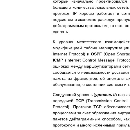
который изначально проектировался 
большого количества локальных сетей,
протокол IP хорошо работает в сет
подсистем и экономно расходуя пропус
дейтаграммным протоколом, то есть он 
сделать.
К уровню межсетевого взаимодейст
модификацией таблиц маршрутизации
Internet Protocol) и
OSPF
(Open Shorte
ICMP
(Internet Control Message Prot
ошибках между маршрутизаторами сети
сообщается о невозможности доставки
пакета из фрагментов, об аномальны
обслуживания, о состоянии системы и т.
Следующий уровень (
уровень II
) назы
передачей
TCP
(Transmission Control
Protocol). Протокол TCP обеспечив
процессами за счет образования вирту
пакетов дейтаграммным способом, как
протоколом и многочисленными прикл