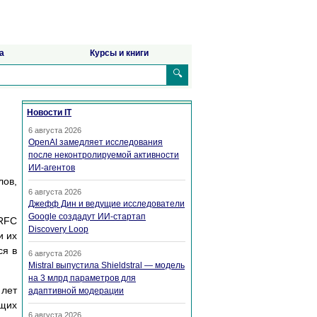
а
Курсы и книги
🔍
Новости IT
6 августа 2026
OpenAI замедляет исследования
после неконтролируемой активности
ИИ-агентов
лов,
6 августа 2026
Джефф Дин и ведущие исследователи
Google создадут ИИ-стартап
 RFC
Discovery Loop
и их
ся в
6 августа 2026
Mistral выпустила Shieldstral — модель
на 3 млрд параметров для
 лет
адаптивной модерации
щих
6 августа 2026