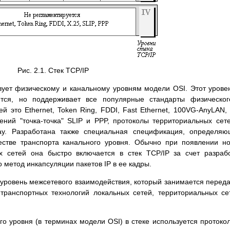
Рис. 2.1. Стек TCP/IP
твует физическому и канальному уровням модели OSI. Этот урове
ется, но поддерживает все популярные стандарты физическо
й это Ethernet, Token Ring, FDDI, Fast Ethernet, 100VG-AnyLAN,
ений "точка-точка" SLIP и PPP, протоколы территориальных сет
lay. Разработана также специальная спецификация, определя
естве транспорта канального уровня. Обычно при появлении н
х сетей она быстро включается в стек TCP/IP за счет разраб
метод инкапсуляции пакетов IP в ее кадры.
о уровень межсетевого взаимодействия, который занимается перед
транспортных технологий локальных сетей, территориальных се
ого уровня (в терминах модели OSI) в стеке используется протоко