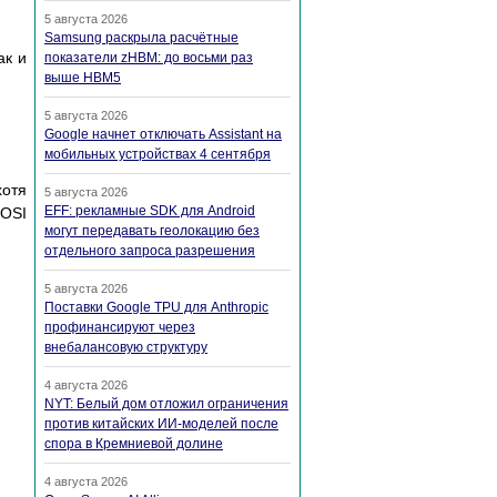
5 августа 2026
Samsung раскрыла расчётные
ак и
показатели zHBM: до восьми раз
выше HBM5
5 августа 2026
Google начнет отключать Assistant на
мобильных устройствах 4 сентября
хотя
5 августа 2026
EFF: рекламные SDK для Android
 OSI
могут передавать геолокацию без
отдельного запроса разрешения
5 августа 2026
Поставки Google TPU для Anthropic
профинансируют через
внебалансовую структуру
4 августа 2026
NYT: Белый дом отложил ограничения
против китайских ИИ-моделей после
спора в Кремниевой долине
4 августа 2026