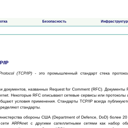
отка
Безопасность
Инфраструктур
P/IP
Protocol (TCP/IP)
- это промышленный стандарт стека протоко
и документов, названных Request for Comment (RFC). Документы
ernet. Некоторые RFC описывают сетевые сервисы или протоколы 
общают условия применения. Стандарты TCP/IP всегда публикуют
пределяют стандарты.
нистерства обороны США (Department of Defence, DoD) более 20
 сети ARPAnet с другими сателлитными сетями как набор об