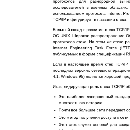
протоколов для разнородной вычи
исследователей в военных областях
использованием протокола Internet Pro
TCP/IP и фигурирует в названии стека.
Большой вклад в развитие стека TCP/IP
ОС UNIX. Широкое распространение ОС
протоколов стека. На этом же стеке р
Internet Engineering Task Force (IE
публикуемых в форме спецификаций R
Если в настоящее время стек TCP/IP 
последних версиях сетевых операцион
4.1, Windows 95) является хорошей пре
Итак, лидирующая роль стека TCP/IP о
Это наиболее завершенный стандар
многолетнюю историю.
Почти все большие сети передают о
Это метод получения доступа к сети I
Этот стек служит основой для созда