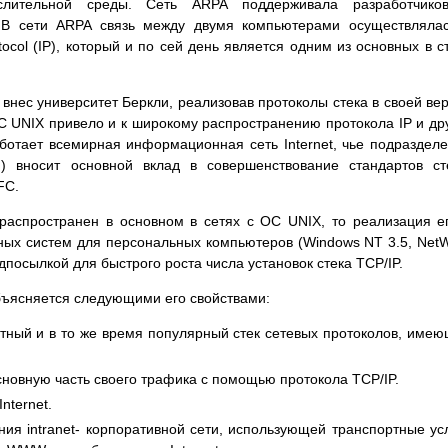
слительной среды. Сеть ARPA поддерживала разработчико
. В сети ARPA связь между двумя компьютерами осуществляла
tocol (IP), который и по сей день является одним из основных в с
 внес университет Беркли, реализовав протоколы стека в своей ве
 UNIX привело и к широкому распространению протокола IP и др
аботает всемирная информационная сеть Internet, чье подраздел
TF) вносит основной вклад в совершенствование стандартов ст
FC.
распространен в основном в сетях с ОС UNIX, то реализация е
ных систем для персональных компьютеров (Windows NT 3.5, Net
дпосылкой для быстрого роста числа установок стека TCP/IP.
бъясняется следующими его свойствами:
тный и в то же время популярный стек сетевых протоколов, име
сновную часть своего трафика с помощью протокола TCP/IP.
nternet.
ния intranet- корпоративной сети, использующей транспортные ус