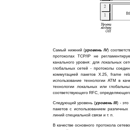
Самый нижний (
уровень IV
) соответс
протоколах TCP/IP не регламентиру
канального уровня: для локальных сете
глобальных сетей - протоколы соедин
коммутацией пакетов X.25, frame re
использование технологии ATM в кач
технологии локальных или глобальны
соответствующего RFC, определяющего 
Следующий уровень (
уровень III
) - эт
пакетов с использованием различных 
линий специальной связи и т. п.
В качестве основного протокола сетев