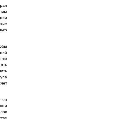
тран
 ним
яции
овые
ько
тобы
ений
елю
тать
чить
тупа
счет
о он
ости
йлов
стве