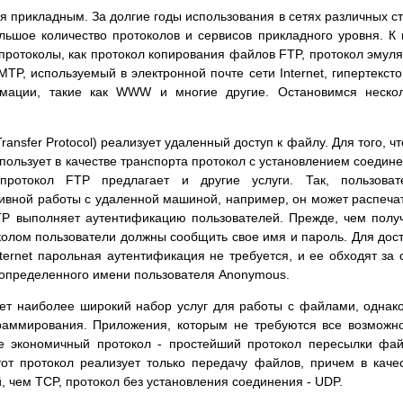
ся прикладным. За долгие годы использования в сетях различных с
льшое количество протоколов и сервисов прикладного уровня. К
протоколы, как протокол копирования файлов FTP, протокол эмул
MTP, используемый в электронной почте сети Internet, гипертекст
мации, такие как WWW и многие другие. Остановимся нескол
Transfer Protocol) реализует удаленный доступ к файлу. Для того, ч
пользует в качестве транспорта протокол с установлением соедин
ротокол FTP предлагает и другие услуги. Так, пользоват
ивной работы с удаленной машиной, например, он может распеча
TP выполняет аутентификацию пользователей. Прежде, чем полу
околом пользователи должны сообщить свое имя и пароль. Для дос
ternet парольная аутентификация не требуется, и ее обходят за 
допределенного имени пользователя Anonymous.
ает наиболее широкий набор услуг для работы с файлами, однак
аммирования. Приложения, которым не требуются все возможн
лее экономичный протокол - простейший протокол пересылки фа
). Этот протокол реализует только передачу файлов, причем в каче
, чем TCP, протокол без установления соединения - UDP.