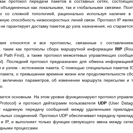
как протокол передачи пакетов в составных сетях, состоящи
 объединенных как локальными, так и глобальными связями. Поэ
ях со сложной топологией, рационально используя наличие в
кную способность низкоскоростных линий связи. Протокол IP явля
не гарантирует доставку пакетов до узла назначения, но старается
вия относятся и все протоколы, связанные с составление
, такие как протоколы сбора маршрутной информации
RIP
(Rou
st Path First), а также протокол межсетевых управляющих сообщ
ocol). Последний протокол предназначен для обмена информацие
 и узлом - источником пакета. С помощью специальных пакетов 
 пакета, о превышении времени жизни или продолжительности сб
х величинах параметров, об изменении маршрута пересылки и 
п.
вается основным. На этом уровне функционируют протокол управл
 Protocol) и протокол дейтаграмм пользователя
UDP
(User Data
ает надежную передачу сообщений между удаленными приклад
альных соединений. Протокол UDP обеспечивает передачу прикла
 и IP, и выполняет только функции связующего звена между сет
адными процессами.