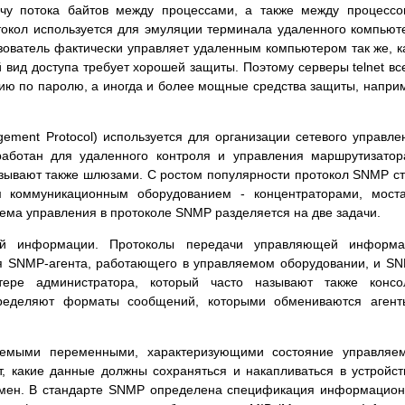
чу потока байтов между процессами, а также между процесс
токол используется для эмуляции терминала удаленного компьют
ьзователь фактически управляет удаленным компьютером так же, к
 вид доступа требует хорошей защиты. Поэтому серверы telnet вс
ию по паролю, а иногда и более мощные средства защиты, напри
ement Protocol) используется для организации сетевого управле
аботан для удаленного контроля и управления маршрутизато
называют также шлюзами. С ростом популярности протокол SNMP с
 коммуникационным оборудованием - концентраторами, моста
блема управления в протоколе SNMP разделяется на две задачи.
ей информации. Протоколы передачи управляющей информа
я SNMP-агента, работающего в управляемом оборудовании, и S
ере администратора, который часто называют также консо
пределяют форматы сообщений, которыми обмениваются агент
уемыми переменными, характеризующими состояние управляем
, какие данные должны сохраняться и накапливаться в устройст
 имен. В стандарте SNMP определена спецификация информацио