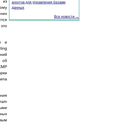
х из
агентов для управления базами
тому
данных
 них
Все новости →
ется
 это
м и
ting
ений
й об
ICMP
орки
типа
ения
gram
ными
дных
евым