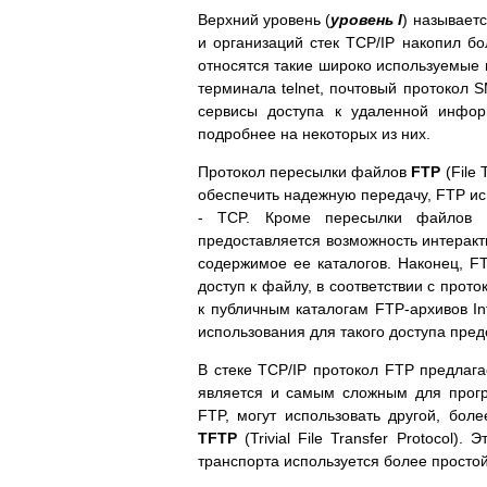
Верхний уровень (
уровень I
) называет
и организаций стек TCP/IP накопил бо
относятся такие широко используемые 
терминала telnet, почтовый протокол S
сервисы доступа к удаленной инфор
подробнее на некоторых из них.
Протокол пересылки файлов
FTP
(File 
обеспечить надежную передачу, FTP ис
- TCP. Кроме пересылки файлов п
предоставляется возможность интеракт
содержимое ее каталогов. Наконец, F
доступ к файлу, в соответствии с прот
к публичным каталогам FTP-архивов In
использования для такого доступа пре
В стеке TCP/IP протокол FTP предлаг
является и самым сложным для прогр
FTP, могут использовать другой, бо
TFTP
(Trivial File Transfer Protocol
транспорта используется более простой