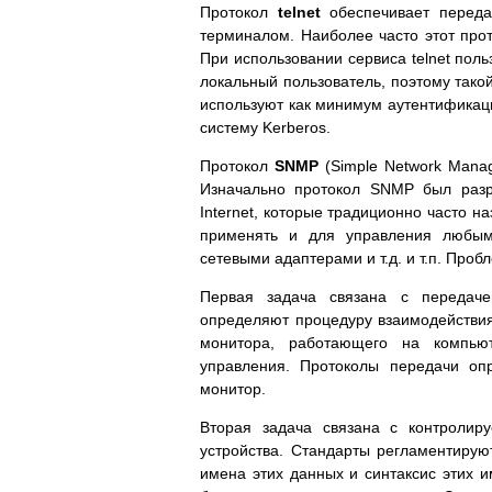
Протокол
telnet
обеспечивает переда
терминалом. Наиболее часто этот про
При использовании сервиса telnet пол
локальный пользователь, поэтому такой
используют как минимум аутентификац
систему Kerberos.
Протокол
SNMP
(Simple Network Manag
Изначально протокол SNMP был разр
Internet, которые традиционно часто 
применять и для управления любым
сетевыми адаптерами и т.д. и т.п. Про
Первая задача связана с передач
определяют процедуру взаимодействи
монитора, работающего на компьют
управления. Протоколы передачи о
монитор.
Вторая задача связана с контролир
устройства. Стандарты регламентируют
имена этих данных и синтаксис этих