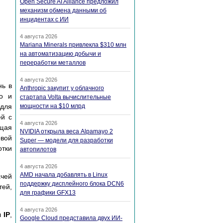
Open Secure AI Alliance предложил
механизм обмена данными об
инцидентах с ИИ
4 августа 2026
Mariana Minerals привлекла $310 млн
на автоматизацию добычи и
переработки металлов
4 августа 2026
нь в
Anthropic закупит у облачного
го и
стартапа Volta вычислительные
 для
мощности на $10 млрд
ей с
4 августа 2026
ющая
NVIDIA открыла веса Alpamayo 2
овой
Super — модели для разработки
отки
автопилотов
4 августа 2026
AMD начала добавлять в Linux
ачей
поддержку дисплейного блока DCN6
тей,
для графики GFX13
4 августа 2026
л
IP
,
Google Cloud представила двух ИИ-