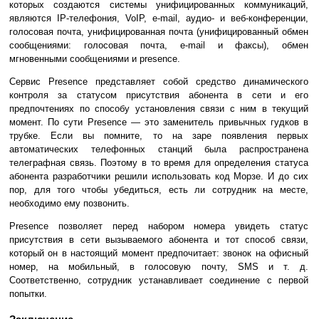
которых создаются системы унифицированных коммуникаций,
являются IP-телефония, VoIP, e-mail, аудио- и веб-конференции,
голосовая почта, унифицированная почта (унифицированный обмен
сообщениями: голосовая почта, e-mail и факсы), обмен
мгновенными сообщениями и presence.
Сервис Presence представляет собой средство динамического
контроля за статусом присутствия абонента в сети и его
предпочтениях по способу установления связи с ним в текущий
момент. По сути Presence — это заменитель привычных гудков в
трубке. Если вы помните, то на заре появления первых
автоматических телефонных станций была распространена
телеграфная связь. Поэтому в то время для определения статуса
абонента разработчики решили использовать код Морзе. И до сих
пор, для того чтобы убедиться, есть ли сотрудник на месте,
необходимо ему позвонить.
Presence позволяет перед набором номера увидеть статус
присутствия в сети вызываемого абонента и тот способ связи,
который он в настоящий момент предпочитает: звонок на офисный
номер, на мобильный, в голосовую почту, SMS и т. д.
Соответственно, сотрудник устанавливает соединение с первой
попытки.