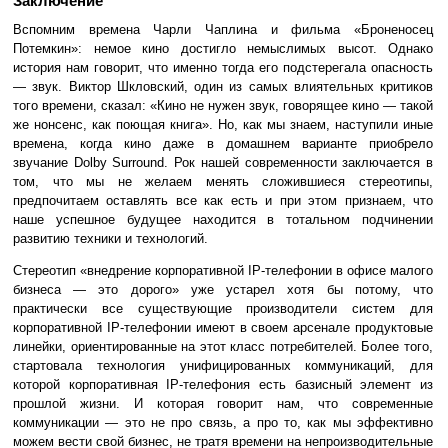
Заключение
Вспомним времена Чарли Чаплина и фильма «Броненосец
Потемкин»: немое кино достигло немыслимых высот. Однако
история нам говорит, что именно тогда его подстерегала опасность
— звук. Виктор Шкловский, один из самых влиятельных критиков
того времени, сказал: «Кино не нужен звук, говорящее кино — такой
же нонсенс, как поющая книга». Но, как мы знаем, наступили иные
времена, когда кино даже в домашнем варианте приобрело
звучание Dolby Surround. Рок нашей современности заключается в
том, что мы не желаем менять сложившиеся стереотипы,
предпочитаем оставлять все как есть и при этом признаем, что
наше успешное будущее находится в тотальном подчинении
развитию техники и технологий.
Стереотип «внедрение корпоративной IP-телефонии в офисе малого
бизнеса — это дорого» уже устарел хотя бы потому, что
практически все существующие производители систем для
корпоративной IP-телефонии имеют в своем арсенале продуктовые
линейки, ориентированные на этот класс потребителей. Более того,
стартовала технология унифицированных коммуникаций, для
которой корпоративная IP-телефония есть базисный элемент из
прошлой жизни. И которая говорит нам, что современные
коммуникации — это не про связь, а про то, как мы эффективно
можем вести свой бизнес, не тратя времени на непроизводительные