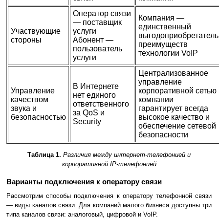
Оператор связи
Компания —
— поставщик
единственный
Участвующие
услуги
выгодоприобретатель
стороны
Абонент —
преимуществ
пользователь
технологии VoIP
услуги
Централизованное
управление
В Интернете
Управление
корпоративной сетью
нет единого
качеством
компании
ответственного
звука и
гарантирует всегда
за QoS и
безопасностью
высокое качество и
Security
обеспечение сетевой
безопасности
Таблица 1.
Различия между интернет-телефонией и
корпоративной IP-телефонией
Варианты подключения к оператору связи
Рассмотрим способы подключения к оператору телефонной связи
— виды каналов связи. Для компаний малого бизнеса доступны три
типа каналов связи: аналоговый, цифровой и VoIP.