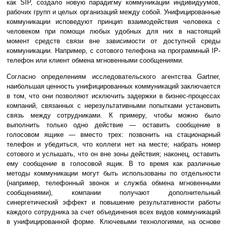
как SIP, создало новую парадигму коммуникации индивидуумов,
рабочих групп и целых организаций между собой. Унифицированные
коммуникации исповедуют принцип взаимодействия человека с
человеком при помощи любых удобных для них в настоящий
момент средств связи вне зависимости от доступной среды
коммуникации. Например, с сотового телефона на программный IP-
телефон или клиент обмена мгновенными сообщениями.
Согласно определениям исследовательского агентства Gartner,
наибольшая ценность унифицированных коммуникаций заключается
в том, что они позволяют исключить задержки в бизнес-процессах
компаний, связанных с нерезультативными попытками установить
связь между сотрудниками. К примеру, чтобы можно было
выполнить только одно действие — оставить сообщение в
голосовом ящике — вместо трех: позвонить на стационарный
телефон и убедиться, что коллеги нет на месте; набрать номер
сотового и услышать, что он вне зоны действия; наконец, оставить
ему сообщение в голосовой ящик. В то время как различные
методы коммуникации могут быть использованы по отдельности
(например, телефонный звонок и служба обмена мгновенными
сообщениями), компании получают дополнительный
синергетический эффект и повышение результативности работы
каждого сотрудника за счет объединения всех видов коммуникаций
в унифицированной форме. Ключевыми технологиями, на основе