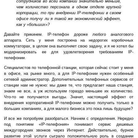
сотрудников во всей компании значительно меньше,
чем количество персонала в одном отделе крупной
корпорации, то при внедрении IP-телефонии в своем
офисе получу ли я такой же экономический эффект,
как у «больших»?
Давайте прикинем. IP-телефон дороже любого аналогового
аппарата. Сеть у меня построена на недорогих коробочных
коммутаторах, в целом она выполняет свою задачу, и я не хотел бы
модернизировать ее для удовлетворения требованиям IP-
телефонии.
Специалистов по телефонной станции, которая сейчас стоит у меня
в офисе, на рынке много, а для IP-телефонии нужен особенный
сетевой администратор. Дополнительных телефонных сервисов от
станции нам не нужно: мы даже те, что предлагает наша станция,
знаем не все, а уж используем гораздо меньшее их количество.
Что-то не получается выгоды. Значит, настоящий эффект от
внедрения корпоративной IP-телефонии можно получить только в
больших компаниях, а для малого бизнеса это пока лишь будущее?
И все же попробуем разобраться. Начнем с определения. Нередко
под понятием «IP-телефония» понимают сервис дешевых
междугородних звонков через Интернет. Действительно, бурное
развитие этой услуги сыграло положительную роль в создании