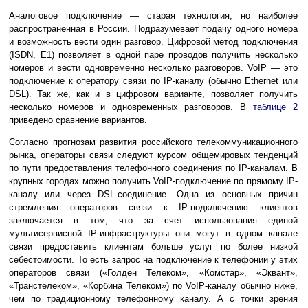
Аналоговое подключение — старая технология, но наиболее
распространенная в России. Подразумевает подачу одного номера
и возможность вести один разговор. Цифровой метод подключения
(ISDN, E1) позволяет в одной паре проводов получить несколько
номеров и вести одновременно несколько разговоров. VoIP — это
подключение к оператору связи по IP-каналу (обычно Ethernet или
DSL). Так же, как и в цифровом варианте, позволяет получить
несколько номеров и одновременных разговоров. В
таблице 2
приведено сравнение вариантов.
Согласно прогнозам развития российского телекоммуникационного
рынка, операторы связи следуют курсом общемировых тенденций
по пути предоставления телефонного соединения по IP-каналам. В
крупных городах можно получить VoIP-подключение по прямому IP-
каналу или через DSL-соединение. Одна из основных причин
стремления операторов связи к IP-подключению клиентов
заключается в том, что за счет использования единой
мультисервисной IP-инфраструктуры они могут в одном канале
связи предоставить клиентам больше услуг по более низкой
себестоимости. То есть запрос на подключение к телефонии у этих
операторов связи («Голден Телеком», «Комстар», «Эквант»,
«Транстелеком», «Корбина Телеком») по VoIP-каналу обычно ниже,
чем по традиционному телефонному каналу. А с точки зрения