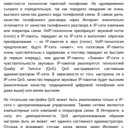
известности технологии пакетной телефонии. Но одновременно
сыграло и отрицательную, так как породило ожидание не очень
высокого качества данного вида телефонной связи. В самом деле,
качество телефонного разговора через Интернет значительно
отличается от качества телефонного разговора в IP-сети компании
или оператора связи. VoIP-технология преобразует звуковой поток
(голос) в IP-пакеты, передает их по IP-сети и выполняет обратное
преобразование — из IP-пакетов в звук (голос). VoIP-технология
предполагает, будто IP-сеть «знает», что голосовые IP-пакеты
очень чувствительны к задержкам, и поэтому передает их быстрее
(в первую очередь), чем другие IP-пакеты. «Знание» IP-сети о
чувствительности звуковых IP-пакетов реализуется технологией
Quality of Service (QoS). QoS настраивается системным
администратором IP-сети. В зависимости от того, настроена ли в
IP-сети QoS, качество передачи звуковых IP-пакетов будет высоким
(аналогичным качеству традиционной цифровой телефонии или
даже выше) или менее высоким.
Но тотальная настройка QoS может быть реализована только в IP-
сети с централизованным управлением. Такими сетями являются
компьютерные сети компаний и операторов связи. В Интернете, в
силу его демократичности, QoS централизованным образом
настроен быть не может: нет единого системного администратора.
Отсюда и возникают случаи, когда звонок через Интернет с