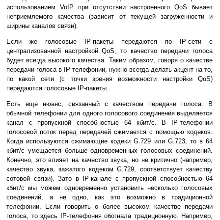
использованием VoIP при отсутствии настроенного QoS бывает
неприемлемого качества (зависит от текущей загруженности и
ширины каналов связи).
Если же голосовые IP-пакеты передаются по IP-сети с
централизованной настройкой QoS, то качество передачи голоса
будет всегда высокого качества. Таким образом, говоря о качестве
передачи голоса в IP-телефонии, нужно всегда делать акцент на то,
по какой сети (с точки зрения возможности настройки QoS)
передаются голосовые IP-пакеты.
Есть еще нюанс, связанный с качеством передачи голоса. В
обычной телефонии для одного голосового соединения выделяется
канал с пропускной способностью 64 кбит/с. В IP-телефонии
голосовой поток перед передачей сжимается с помощью кодеков.
Когда используются сжимающие кодеки G.729 или G.723, то в 64
кбит/с умещается больше одновременных голосовых соединений.
Конечно, это влияет на качество звука, но не критично (например,
качество звука, зажатого кодеком G.729, соответствует качеству
сотовой связи). Зато в IP-канале с пропускной способностью 64
кбит/с мы можем одновременно установить несколько голосовых
соединений, а не одно, как это возможно в традиционной
телефонии. Если говорить о более высоком качестве передачи
голоса, то здесь IP-телефония обогнала традиционную. Например,