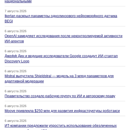
национальными
7 августа 2026
Ikerlan раскрыл параметры однолинзового нейроморфного датчика
BEGI
6 августа 2026
OpenAI замедляет исследования после неконтролируемой активности
ИИ-агентов
6 августа 2026
Джефф Дин и ведущие исследователи Google создадут ИИ-стартап
Discovery Loop
6 августа 2026
Mistral выпустила Shieldstral — модель на 3 млрд параметров для
адаптивной модерации
6 августа 2026
Правительство создало рабочую группу по ИИ и авторскому праву
6 августа 2026
Moove привлекла $250 млн для развития инфраструктуры роботакси
6 августа 2026
ИТ-компании предложили упростить использование обезличенных