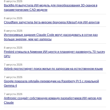
8 августа 2026
Backflip AI выпустила ИИ-модель для преобразования 3D-сканов в
параметрические CAD-модели
8 августа 2026
Cloudflare запустила бета-версию браузера Kitesurf для ИИ-агентов
8 августа 2026
Интенсивные задания Claude Code могут расходовать в сотни раз
больше энергии, чем чат-запросы
8 августа 2026
Firebird открыла в Армении ИИ-центр и планирует развернуть 70 тысяч
GPU
7 августа 2026
Airbnb протестирует поиск жилья по запросам на естественном языке
7 августа 2026
Google показала офлайн-переводчик на Raspberry Pi 5 с локальной
Gemma 4
7 августа 2026
Anthropic создаёт собственную команду разработчиков ИИ-чипов для
Claude