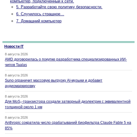
компьютер, подключенный к сети.
5. Разработайте свою политику безопасности.
6. Случилось страшное…
7. Домашний компьютер
Новости IT
8 августа 2026
AMD договорилась о покупке разработчика специализированных ИИ-
чипов Taalas
8 августа 2026
Suno ограничит массовую выгрузку AI-музыки и добавит
аудиомаркировку
8 августа 2026
Для MoS₂-транзистора создали затворный диэлектрик с эквивалентной
толщиной около 1 нм
8 августа 2026
Anthropic сократила число срабатываний биофильтра Claude Fable 5 на
85%