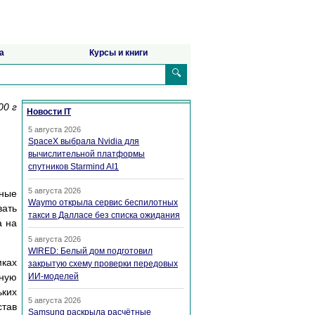
а
Курсы и книги
🔍
00 г
Новости IT
5 августа 2026
SpaceX выбрала Nvidia для
вычислительной платформы
спутников Starmind AI1
5 августа 2026
ные
Waymo открыла сервис беспилотных
вать
такси в Далласе без списка ожидания
а на
5 августа 2026
WIRED: Белый дом подготовил
мках
закрытую схему проверки передовых
кную
ИИ-моделей
ьких
5 августа 2026
став
Samsung раскрыла расчётные