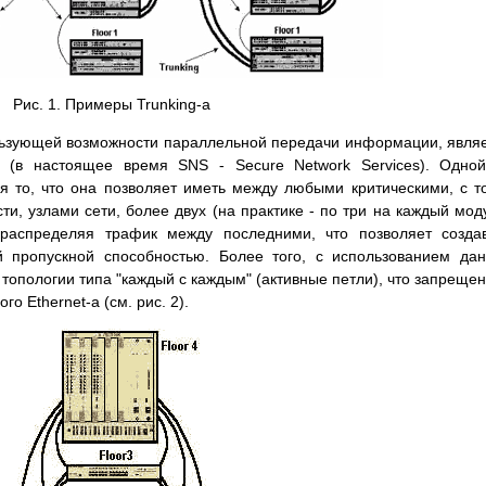
Рис. 1. Примеры Trunking-а
льзующей возможности параллельной передачи информации, явля
s (в настоящее время SNS - Secure Network Serviсes). Одно
я то, что она позволяет иметь между любыми критическими, с т
и, узлами сети, более двух (на практике - по три на каждый мод
распределяя трафик между последними, что позволяет созда
й пропускной способностью. Более того, с использованием да
топологии типа "каждый с каждым" (активные петли), что запрещен
о Ethernet-а (см. рис. 2).