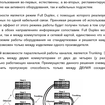
пользования во-первых, естественны, а во-вторых, регламентиру
ю как активного оборудования, так и кабельных подсистем.
ости является режим Full Duplex, с помощью которого реализу
ных по одной кабельной связи. Принимая решение об использов
что эффект от этого режима работы будет получен только в том слу
 в обоих направлениях информации сопоставим. Full Duplex м
и, так и между коммутатором и сетевой картой, единственно что 
й режим работы оборудования не стандартизован и решается ка
возможен только между изделиями одного производителя.
возможности параллельной работы каналов, является Trunking. 
вать между двумя коммутаторами от двух до четырех (у раз
льно работающих каналов. Преимущество данного решения очеви
ичить пропускную способность только между ДВУМЯ соседн