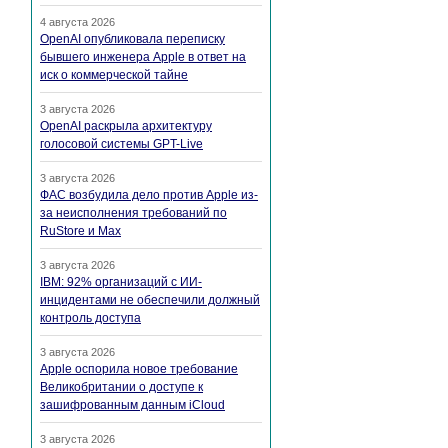
4 августа 2026
OpenAI опубликовала переписку
бывшего инженера Apple в ответ на
иск о коммерческой тайне
3 августа 2026
OpenAI раскрыла архитектуру
голосовой системы GPT-Live
3 августа 2026
ФАС возбудила дело против Apple из-
за неисполнения требований по
RuStore и Max
3 августа 2026
IBM: 92% организаций с ИИ-
инцидентами не обеспечили должный
контроль доступа
3 августа 2026
Apple оспорила новое требование
Великобритании о доступе к
зашифрованным данным iCloud
3 августа 2026