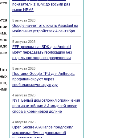
ются
показатели zHBM: до восьми раз
выше HBM5
ется
5 августа 2026
Google начнет отключать Assistant на
ании
мобильных устройствах 4 сентября
чае,
ожно
5 августа 2026
надо
EFF: рекламные SDK для Android
ждым
могут передавать геолокацию без
отдельного запроса разрешения
5 августа 2026
Этот
Поставки Google TPU для Anthropic
ных
профинансируют через
дно,
внебалансовую структуру
ими
4 августа 2026
NYT: Белый дом отложил ограничения
против китайских ИИ-моделей после
спора в Кремниевой долине
4 августа 2026
Open Secure AI Alliance предложил
механизм обмена данными об