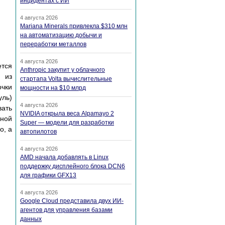
инцидентах с ИИ
4 августа 2026
Mariana Minerals привлекла $310 млн
на автоматизацию добычи и
переработки металлов
4 августа 2026
ется
Anthropic закупит у облачного
й из
стартапа Volta вычислительные
очки
мощности на $10 млрд
уль)
4 августа 2026
вать
NVIDIA открыла веса Alpamayo 2
нной
Super — модели для разработки
о, а
автопилотов
4 августа 2026
AMD начала добавлять в Linux
поддержку дисплейного блока DCN6
для графики GFX13
4 августа 2026
Google Cloud представила двух ИИ-
агентов для управления базами
данных