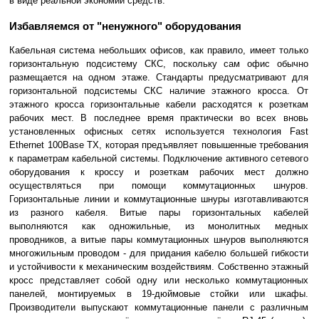
в виде реальной экономии средств.
Избавляемся от "ненужного" оборудования
Кабельная система небольших офисов, как правило, имеет только
горизонтальную подсистему СКС, поскольку сам офис обычно
размещается на одном этаже. Стандарты предусматривают для
горизонтальной подсистемы СКС наличие этажного кросса. От
этажного кросса горизонтальные кабели расходятся к розеткам
рабочих мест. В последнее время практически во всех вновь
установленных офисных сетях используется технология Fast
Ethernet 100Base TX, которая предъявляет повышенные требования
к параметрам кабельной системы. Подключение активного сетевого
оборудования к кроссу и розеткам рабочих мест должно
осуществляться при помощи коммутационных шнуров.
Горизонтальные линии и коммутационные шнуры изготавливаются
из разного кабеля. Витые пары горизонтальных кабелей
выполняются как одножильные, из монолитных медных
проводников, а витые пары коммутационных шнуров выполняются
многожильным проводом - для придания кабелю большей гибкости
и устойчивости к механическим воздействиям. Собственно этажный
кросс представляет собой одну или несколько коммутационных
панелей, монтируемых в 19-дюймовые стойки или шкафы.
Производители выпускают коммутационные панели с различным