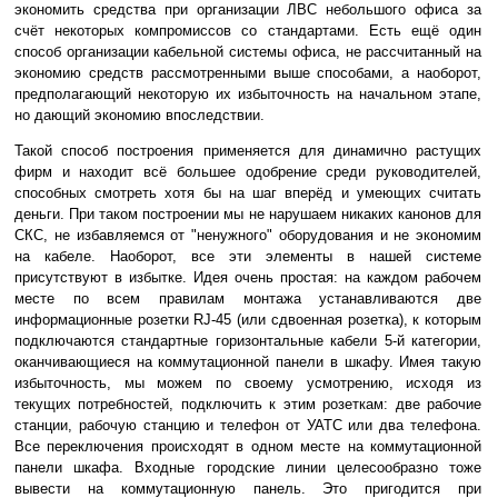
экономить средства при организации ЛВС небольшого офиса за
счёт некоторых компромиссов со стандартами. Есть ещё один
способ организации кабельной системы офиса, не рассчитанный на
экономию средств рассмотренными выше способами, а наоборот,
предполагающий некоторую их избыточность на начальном этапе,
но дающий экономию впоследствии.
Такой способ построения применяется для динамично растущих
фирм и находит всё большее одобрение среди руководителей,
способных смотреть хотя бы на шаг вперёд и умеющих считать
деньги. При таком построении мы не нарушаем никаких канонов для
СКС, не избавляемся от "ненужного" оборудования и не экономим
на кабеле. Наоборот, все эти элементы в нашей системе
присутствуют в избытке. Идея очень простая: на каждом рабочем
месте по всем правилам монтажа устанавливаются две
информационные розетки RJ-45 (или сдвоенная розетка), к которым
подключаются стандартные горизонтальные кабели 5-й категории,
оканчивающиеся на коммутационной панели в шкафу. Имея такую
избыточность, мы можем по своему усмотрению, исходя из
текущих потребностей, подключить к этим розеткам: две рабочие
станции, рабочую станцию и телефон от УАТС или два телефона.
Все переключения происходят в одном месте на коммутационной
панели шкафа. Входные городские линии целесообразно тоже
вывести на коммутационную панель. Это пригодится при