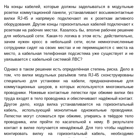
На концы кабелей, которые должны заделываться в модульные
розетки коммутационной панели, устанавливают восьмиконтактные
вилки RJ-45 и напрямую подключают их к розеткам активного
оборудования. Другие концы горизонтальных кабелей подключают к
розеткам на рабочих местах. Казалось бы, вполне рабочее решение
для небольшой сети. Какая-то логика в этом есть: действительно,
зачем нужен кросс в небольшой сети, если немногочисленные
сотрудники сидят на своих местах и не перемещаются с места на
место, а кабельная телефонная подсистема уже существует и не
увязывается с кабельной системой ЛВС?
Однако в таком решении есть определённая степень риска. Дело в
том, что вилки модульных разъёмов типа RJ-45 сконструированы
специально для установки на кабели, предназначенные для
коммутационных шнуров, в которых используются многожильные
проводники. Ножевые контактные лепестки при обжиме вилки без
труда входят в тело проводника и обеспечивают надёжный контакт.
Другое дело, когда вилка устанавливается на горизонтальный
кабель, использующий монолитные одножильные проводники.
Лепестки могут сломаться при обжиме, упираясь в твёрдое тело
проводника, или пройти по касательной к нему. В результате
контакт в вилке получается ненадёжный. Для того чтобы надёжно
монтировать вилку на горизонтальный кабель, необходимо