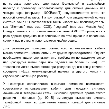
из которых использует две пары. Возможный в дальнейшем
переход к протоколу, использующему для обмена данными все
четыре пары (например, 1000Base-T), осуществляется опять же
простой сменой вставок. На контрактной или лицензионной основе
система AMP CO поставляется таким известным производителям,
как "Siemens" (система ICCS), "Legrand" (система Mosaic Aco).
Следует отметить, что компоненты системы АМР СО примерно в 2
раза дороже традиционных решений и по этой причине в небольших
сетях у нас в стране используются крайне редко.
Для реализации принципа совместного использования кабеля
можно применять компоненты и от других производителей. Однако
необходимо тщательно выполнять требования по разделке витых
пар (раскрутка витой пары при заделке не более 12 мм). Это
требование легко выполняется при разделке одного конца кабеля в
соседние гнёзда коммутационной панели, а другого конца - в
сдвоенную настенную розетку.
У некоторых специалистов вызывает сомнение возможность
совместного использования кабеля для передачи сигналов
локальной и телефонной сетей. Основной аргумент против такого
решения - большая (до 90 В) амплитуда вызывного сигнала
телефонной линии, которая может явиться помехой для сигналов
ЛВС.