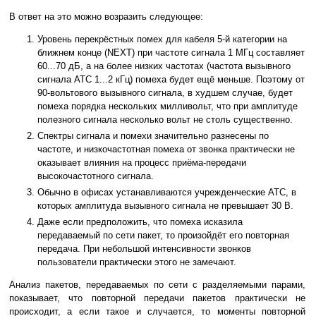
В ответ на это можно возразить следующее:
Уровень перекрёстных помех для кабеля 5-й категории на
ближнем конце (NEXT) при частоте сигнала 1 МГц составляет
60...70 дБ, а на более низких частотах (частота вызывного
сигнала АТС 1...2 кГц) помеха будет ещё меньше. Поэтому от
90-вольтового вызывного сигнала, в худшем случае, будет
помеха порядка нескольких милливольт, что при амплитуде
полезного сигнала несколько вольт не столь существенно.
Спектры сигнала и помехи значительно разнесены по
частоте, и низкочастотная помеха от звонка практически не
оказывает влияния на процесс приёма-передачи
высокочастотного сигнала.
Обычно в офисах устанавливаются учрежденческие АТС, в
которых амплитуда вызывного сигнала не превышает 30 В.
Даже если предположить, что помеха исказила
передаваемый по сети пакет, то произойдёт его повторная
передача. При небольшой интенсивности звонков
пользователи практически этого не замечают.
Анализ пакетов, передаваемых по сети с разделяемыми парами,
показывает, что повторной передачи пакетов практически не
происходит, а если такое и случается, то моменты повторной