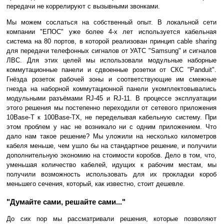
передачи не коррелируют с вызывными звонками.
Мы можем сослаться на собственный опыт. В локальной сети
компании "ЕПОС" уже более 4-х лет используется кабельная
система на 80 портов, в которой реализован принцип cable sharing
для передачи телефонных сигналов от УАТС "Samsung" и сигналов
ЛВС. Для этих целей мы использовали модульные наборные
коммутационные панели и сдвоенные розетки от СКС "Panduit".
Гнёзда розеток рабочей зоны и соответствующие им смежные
гнезда на наборной коммутационной панели укомплектовывались
модульными разъёмами RJ-45 и RJ-11. В процессе эксплуатации
этого решения мы постепенно переходили от сетевого приложения
10Base-T к 100Base-TX, не переделывая кабельную систему. При
этом проблем у нас не возникало ни с одним приложением. Что
дало нам такое решение? Мы уложили на несколько километров
кабеля меньше, чем ушло бы на стандартное решение, и получили
дополнительную экономию на стоимости коробов. Дело в том, что,
уменьшая количество кабелей, идущих к рабочим местам, мы
получили возможность использовать для их прокладки короб
меньшего сечения, который, как известно, стоит дешевле.
"Думайте сами, решайте сами..."
До сих пор мы рассматривали решения, которые позволяют