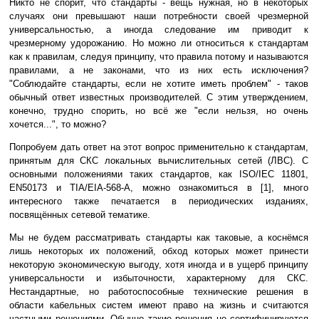
Никто не спорит, что стандарты - вещь нужная, но в некоторых
случаях они превышают наши потребности своей чрезмерной
универсальностью, а иногда следование им приводит к
чрезмерному удорожанию. Но можно ли относиться к стандартам
как к правилам, следуя принципу, что правила потому и называются
правилами, а не законами, что из них есть исключения?
"Соблюдайте стандарты, если не хотите иметь проблем" - таков
обычный ответ известных производителей. С этим утверждением,
конечно, трудно спорить, но всё же "если нельзя, но очень
хочется...", то можно?
Попробуем дать ответ на этот вопрос применительно к стандартам,
принятым для СКС локальных вычислительных сетей (ЛВС). С
основными положениями таких стандартов, как ISO/IEC 11801,
EN50173 и TIA/EIA-568-A, можно ознакомиться в [1], много
интересного также печатается в периодических изданиях,
посвящённых сетевой тематике.
Мы не будем рассматривать стандарты как таковые, а коснёмся
лишь некоторых их положений, обход которых может принести
некоторую экономическую выгоду, хотя иногда и в ущерб принципу
универсальности и избыточности, характерному для СКС.
Нестандартные, но работоспособные технические решения в
области кабельных систем имеют право на жизнь и считаются
частными решениями. Обычно такие решения не сертифицируются