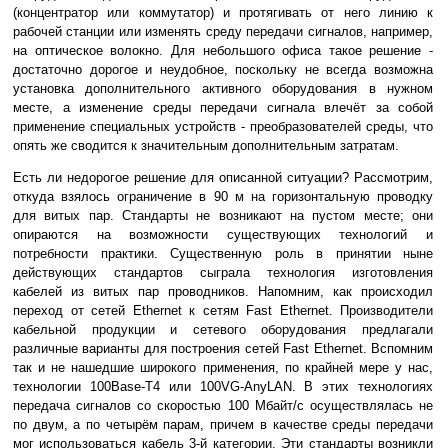
(концентратор или коммутатор) и протягивать от него линию к
рабочей станции или изменять среду передачи сигналов, например,
на оптическое волокно. Для небольшого офиса такое решение -
достаточно дорогое и неудобное, поскольку не всегда возможна
установка дополнительного активного оборудования в нужном
месте, а изменение среды передачи сигнала влечёт за собой
применение специальных устройств - преобразователей среды, что
опять же сводится к значительным дополнительным затратам.
Есть ли недорогое решение для описанной ситуации? Рассмотрим,
откуда взялось ограничение в 90 м на горизонтальную проводку
для витых пар. Стандарты не возникают на пустом месте; они
опираются на возможности существующих технологий и
потребности практики. Существенную роль в принятии ныне
действующих стандартов сыграла технология изготовления
кабелей из витых пар проводников. Напомним, как происходил
переход от сетей Ethernet к сетям Fast Ethernet. Производители
кабельной продукции и сетевого оборудования предлагали
различные варианты для построения сетей Fast Ethernet. Вспомним
так и не нашедшие широкого применения, по крайней мере у нас,
технологии 100Base-T4 или 100VG-AnyLAN. В этих технологиях
передача сигналов со скоростью 100 Мбайт/с осуществлялась не
по двум, а по четырём парам, причем в качестве среды передачи
мог использоваться кабель 3-й категории. Эти стандарты возникли