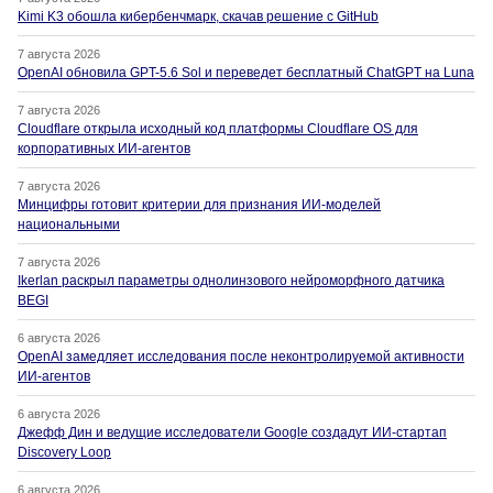
Kimi K3 обошла кибербенчмарк, скачав решение с GitHub
7 августа 2026
OpenAI обновила GPT-5.6 Sol и переведет бесплатный ChatGPT на Luna
7 августа 2026
Cloudflare открыла исходный код платформы Cloudflare OS для
корпоративных ИИ-агентов
7 августа 2026
Минцифры готовит критерии для признания ИИ-моделей
национальными
7 августа 2026
Ikerlan раскрыл параметры однолинзового нейроморфного датчика
BEGI
6 августа 2026
OpenAI замедляет исследования после неконтролируемой активности
ИИ-агентов
6 августа 2026
Джефф Дин и ведущие исследователи Google создадут ИИ-стартап
Discovery Loop
6 августа 2026