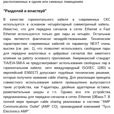
расположенных в одном или смежных помещениях.
"Разделяй и властвуй"
В качестве горизонтального кабеля в современных СКС
используется в основном четырёхпарный симметричный кабель.
Известно, что для передачи сигналов в сетях Ethernet и Fast
Ethernet используются только две пары из четырёх. Остальные
пары являются фактически незадействованными. Технические
характеристики современных кабелей по параметру NEXT очень
высоки (см. рис. 1), что позволяет использовать свободные пары
для передачи аналоговых и цифровых сигналов без заметного
влияния на работу основного приложения. Американский стандарт
TIA/EIA-568-A не предусматривает использования свободных пар в
горизонтальном кабеле, зато международный ISO/IEC 11801 и
европейский EN50173 допускают подобные технические решения,
которые получили название cable sharing. Для реализации принципа
совместного использования кабеля промышленно выпускаются
такие устройства, как Y-адаптеры, двойные адаптерные вставки,
разветвительные шнуры и т.п. Однако все эти устройства
предназначены для передачи сигналов в сетях Ethernet 10Base-T. В
полной мере принцип cable sharing реализован в системе "AMP
Communications Outlet" (AMP CO), производимой компанией "Tyco
Electronics AMP".