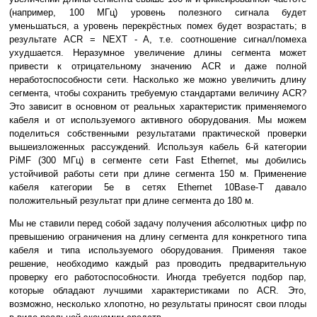
(например, 100 МГц) уровень полезного сигнала будет
уменьшаться, а уровень перекрёстных помех будет возрастать; в
результате ACR = NEXT - A, т.е. соотношение сигнал/помеха
ухудшается. Неразумное увеличение длины сегмента может
привести к отрицательному значению ACR и даже полной
неработоспособности сети. Насколько же можно увеличить длину
сегмента, чтобы сохранить требуемую стандартами величину ACR?
Это зависит в основном от реальных характеристик применяемого
кабеля и от используемого активного оборудования. Мы можем
поделиться собственными результатами практической проверки
вышеизложенных рассуждений. Используя кабель 6-й категории
PiMF (300 МГц) в сегменте сети Fast Ethernet, мы добились
устойчивой работы сети при длине сегмента 150 м. Применение
кабеля категории 5e в сетях Ethernet 10Base-T давало
положительный результат при длине сегмента до 180 м.
Мы не ставили перед собой задачу получения абсолютных цифр по
превышению ограничения на длину сегмента для конкретного типа
кабеля и типа используемого оборудования. Применяя такое
решение, необходимо каждый раз проводить предварительную
проверку его работоспособности. Иногда требуется подбор пар,
которые обладают лучшими характеристиками по ACR. Это,
возможно, несколько хлопотно, но результаты приносят свои плоды