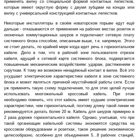
применять вилку со специальной формой контактных лепестков,
которые имеют округлую форму с двумя зубцами на концах или
вилку с универсальной конструкцией контактных лепестков.
Некоторые инсталляторы в своём новаторском порыве идут ещё
дальше - отказываются от применения на рабочих местах розеток и
оконечных коммутационных шнуров и подключают сетевую плату
системного блока способом, описанным выше, т.е. напрямую. Этого
не стоит делать, по крайней мере когда идет речь о горизонтальном
кабеле. Дело в том, что в рабочей зоне пользователя отрезок
кабеля, идущий к сетевой карте системного блока, подвергается
повышенным механическим воздействиям: ударам, растяжениям и
скруткам. К тому же возможен ненадёжный контакт в вилке. Всё это
ухудшает электрические характеристики кабеля в зоне системного
блока и может являться причиной неустойчивой работы сети. Если
уж применять такую схему подключения, то для этих целей лучше
использовать многожильный кроссовый кабель. При этом
необходимо помнить, что этот кабель имеет худшие электрические
характеристики, чем горизонтальный, поэтому длину такой линии не
рекомендуется делать более 20 м. Кабель для шнуров примерно в
2 раза дороже горизонтального кабеля. Однако, учитывая, что при
такой организации кабельной системы экономятся средства на
кроссовом оборудовании и розетках, такое решение экономически
целесообразно, особенно для объединения 5...8 рабочих станций,