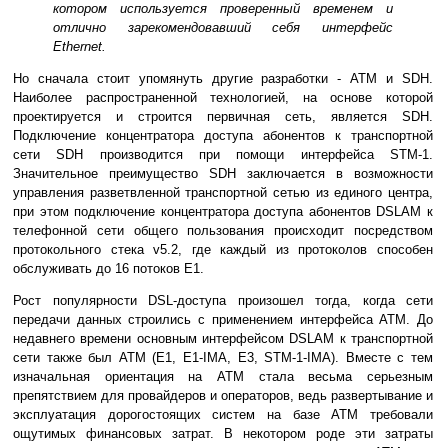
котором используется проверенный временем и
отлично зарекомендовавший себя интерфейс
Ethernet.
Но сначала стоит упомянуть другие разработки - ATM и SDH.
Наиболее распространенной технологией, на основе которой
проектируется и строится первичная сеть, является SDH.
Подключение концентратора доступа абонентов к транспортной
сети SDH производится при помощи интерфейса STM-1.
Значительное преимущество SDH заключается в возможности
управления разветвленной транспортной сетью из единого центра,
при этом подключение концентратора доступа абонентов DSLAM к
телефонной сети общего пользования происходит посредством
протокольного стека v5.2, где каждый из протоколов способен
обслуживать до 16 потоков E1.
Рост популярности DSL-доступа произошел тогда, когда сети
передачи данных строились с применением интерфейса ATM. До
недавнего времени основным интерфейсом DSLAM к транспортной
сети также был ATM (E1, E1-IMA, E3, STM-1-IMA). Вместе с тем
изначальная ориентация на ATM стала весьма серьезным
препятствием для провайдеров и операторов, ведь развертывание и
эксплуатация дорогостоящих систем на базе ATM требовали
ощутимых финансовых затрат. В некотором роде эти затраты