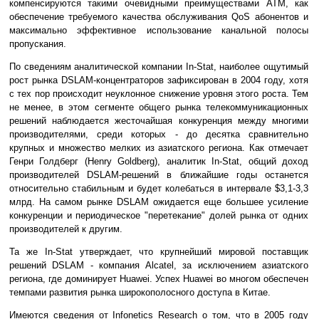
компенсируются такими очевидными преимуществами ATM, как
обеспечение требуемого качества обслуживания QoS абонентов и
максимально эффективное использование канальной полосы
пропускания.
По сведениям аналитической компании In-Stat, наиболее ощутимый
рост рынка DSLAM-концентраторов зафиксирован в 2004 году, хотя
с тех пор происходит неуклонное снижение уровня этого роста. Тем
не менее, в этом сегменте общего рынка телекоммуникационных
решений наблюдается жесточайшая конкуренция между многими
производителями, среди которых - до десятка сравнительно
крупных и множество мелких из азиатского региона. Как отмечает
Генри Голдберг (Henry Goldberg), аналитик In-Stat, общий доход
производителей DSLAM-решений в ближайшие годы останется
относительно стабильным и будет колебаться в интервале $3,1-3,3
млрд. На самом рынке DSLAM ожидается еще большее усиление
конкуренции и периодическое "перетекание" долей рынка от одних
производителей к другим.
Та же In-Stat утверждает, что крупнейший мировой поставщик
решений DSLAM - компания Alcatel, за исключением азиатского
региона, где доминирует Huawei. Успех Huawei во многом обеспечен
темпами развития рынка широкополосного доступа в Китае.
Имеются сведения от Infonetics Research о том, что в 2005 году