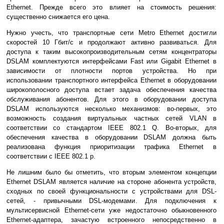
Ethernet. Прежде всего это влияет на стоимость решения:
существенно снижается его цена.
Нужно учесть, что транспортные сети Metro Ethernet достигли
скоростей 10 Гбит/с и продолжают активно развиваться. Для
доступа к таким высокопроизводительным сетям концентраторы
DSLAM комплектуются интерфейсами Fast или Gigabit Ethernet в
зависимости от плотности портов устройства. Но при
использовании транспортного интерфейса Ethernet в оборудовании
широкополосного доступа встает задача обеспечения качества
обслуживания абонентов. Для этого в оборудовании доступа
DSLAM используются несколько механизмов: во-первых, это
возможность создания виртуальных частных сетей VLAN в
соответствии со стандартом IEEE 802.1 Q. Во-вторых, для
обеспечения качества в оборудовании DSLAM должна быть
реализована функция приоритизации трафика Ethernet в
соответствии с IEEE 802.1 p.
Не лишним было бы отметить, что вторым элементом концепции
Ethernet DSLAM является наличие на стороне абонента устройств,
сходных по своей функциональности с устройствами для DSL-
сетей, - привычными DSL-модемами. Для подключения к
мультисервисной Ethernet-сети уже недостаточно обыкновенного
Ethernet-адаптера, зачастую встроенного непосредственно в