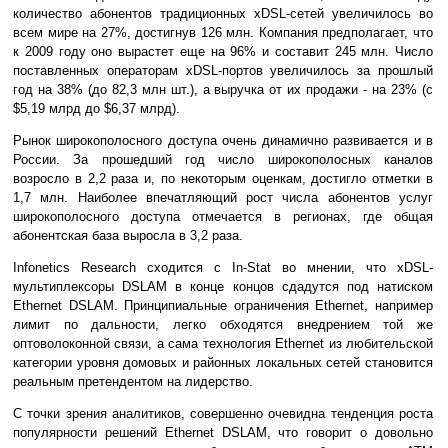
количество абонентов традиционных xDSL-сетей увеличилось во
всем мире на 27%, достигнув 126 млн. Компания предполагает, что
к 2009 году оно вырастет еще на 96% и составит 245 млн. Число
поставленных операторам xDSL-портов увеличилось за прошлый
год на 38% (до 82,3 млн шт.), а выручка от их продажи - на 23% (с
$5,19 млрд до $6,37 млрд).
Рынок широкополосного доступа очень динамично развивается и в
России. За прошедший год число широкополосных каналов
возросло в 2,2 раза и, по некоторым оценкам, достигло отметки в
1,7 млн. Наиболее впечатляющий рост числа абонентов услуг
широкополосного доступа отмечается в регионах, где общая
абонентская база выросла в 3,2 раза.
Infonetics Research сходится с In-Stat во мнении, что xDSL-
мультиплексоры DSLAM в конце концов сдадутся под натиском
Ethernet DSLAM. Принципиальные ограничения Ethernet, например
лимит по дальности, легко обходятся внедрением той же
оптоволоконной связи, а сама технология Ethernet из любительской
категории уровня домовых и районных локальных сетей становится
реальным претендентом на лидерство.
С точки зрения аналитиков, совершенно очевидна тенденция роста
популярности решений Ethernet DSLAM, что говорит о довольно