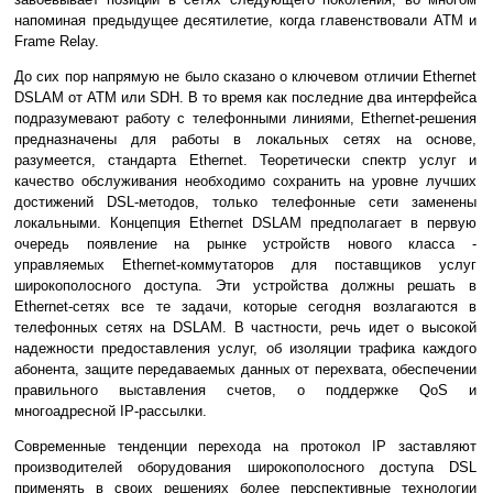
напоминая предыдущее десятилетие, когда главенствовали ATM и
Frame Relay.
До сих пор напрямую не было сказано о ключевом отличии Ethernet
DSLAM от ATM или SDH. В то время как последние два интерфейса
подразумевают работу с телефонными линиями, Ethernet-решения
предназначены для работы в локальных сетях на основе,
разумеется, стандарта Ethernet. Теоретически спектр услуг и
качество обслуживания необходимо сохранить на уровне лучших
достижений DSL-методов, только телефонные сети заменены
локальными. Концепция Ethernet DSLAM предполагает в первую
очередь появление на рынке устройств нового класса -
управляемых Ethernet-коммутаторов для поставщиков услуг
широкополосного доступа. Эти устройства должны решать в
Ethernet-сетях все те задачи, которые сегодня возлагаются в
телефонных сетях на DSLAM. В частности, речь идет о высокой
надежности предоставления услуг, об изоляции трафика каждого
абонента, защите передаваемых данных от перехвата, обеспечении
правильного выставления счетов, о поддержке QoS и
многоадресной IP-рассылки.
Современные тенденции перехода на протокол IP заставляют
производителей оборудования широкополосного доступа DSL
применять в своих решениях более перспективные технологии