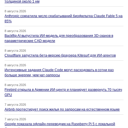
толщиной около 1 нм
8 августа 2026
Anthropic сократила число срабатываний биофильтра Claude Fable 5 на
85%
8 августа 2026
Backflip AI выпустила ИИ-модель для преобразования 3D-сканов в
параметрические CAD-модели
8 августа 2026
Cloudflare запустила бета-версию браузера Kitesurf для ИИ-агентов
8 августа 2026
Интенсивные задания Claude Code могут расходовать в сотни раз
больше энергии, чем чат-запросы
8 августа 2026
Firebird открыла в Армении ИИ-центр и планирует развернуть 70 тысяч
GPU
7 августа 2026
Airbnb протестирует поиск жилья по запросам на естественном языке
7 августа 2026
Google показала офлайн-переводчик на Raspberry Pi 5 с локальной