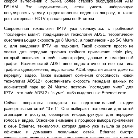
скором вытеснении с рынка более старого оборудования ATM
DSLAM. Это неудивительно, если учесть набирающую
популярность услугу предоставления видео по запросу, а также
рост интереса к HDTV-трансляциям по IP-сетям.
Современная технология IPTV уже столкнулась с проблемой
"последней мили": традиционная технология ADSL, теоретически
обеспечивающая скорость до 8 Мбит/с, а практически - до 5-6 Мбит/
с, для внедрения IPTV не подходит. Такой скорости просто не
хватит для передачи трафика тройного применения triple play,
который включает в себя видеотрафик, данные и телефонный
трафик. Возможностей ADSL явно недостаточно на все три типа
трафика одновременно, ведь канала ADSL едва ли хватит даже на
передачу видео. Также вызывает сомнения способность новой
технологии ADSL2+ обеспечивать скорость передачи данных по
абонентской паре до 24 Мбит/с, поэтому "последняя миля" для
IPTV - это либо ADSL2+ "в уме", либо выделенные Ethernet-сети.
Сейчас операторы находятся на подготовительной стадии
развертывания сетей "3-в-1". Они выбирают технологии для сетей
агрегации и доступа, серверные инфраструктуры для передачи
голоса и видео. Основное внимание в процессе выбора привлекает
к себе Ethernet, технология, которая давно уже вышла за рамки
офисных и домашних локальных сетей. Ethernet быстро
завоевывает позиции в сетях следующего поколения, во многом