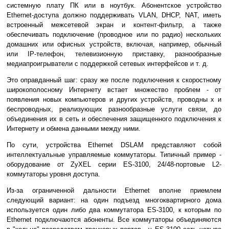
системную плату ПК или в ноутбук. Абонентское устройство
Ethernet-доступа должно поддерживать VLAN, DHCP, NAT, иметь
встроенный межсетевой экран и контент-фильтр, а также
обеспечивать подключение (проводное или по радио) нескольких
домашних или офисных устройств, включая, например, обычный
или IP-телефон, телевизионную приставку, разнообразные
медиапроигрыватели с поддержкой сетевых интерфейсов и т. д.
Это оправданный шаг: сразу же после подключения к скоростному
широкополосному Интернету встает множество проблем - от
появления новых компьютеров и других устройств, проводны х и
беспроводных, реализующих разнообразные услуги связи, до
объединения их в сеть и обеспечения защищенного подключения к
Интернету и обмена данными между ними.
По сути, устройства Ethernet DSLAM представляют собой
интеллектуальные управляемые коммутаторы. Типичный пример -
оборудование от ZyXEL серии ES-3100, 24/48-портовые L2-
коммутаторы уровня доступа.
Из-за ограниченной дальности Ethernet вполне приемлем
следующий вариант: на один подъезд многоквартирного дома
используется один либо два коммутатора ES-3100, к которым по
Ethernet подключаются абоненты. Все коммутаторы объединяются