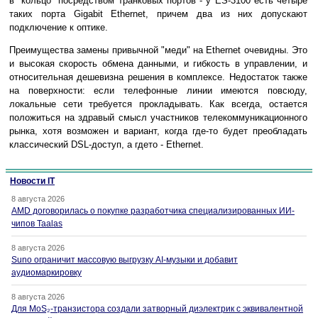
в "кольцо" посредством транковых портов - у ES-3100 есть четыре
таких порта Gigabit Ethernet, причем два из них допускают
подключение к оптике.
Преимущества замены привычной "меди" на Ethernet очевидны. Это
и высокая скорость обмена данными, и гибкость в управлении, и
относительная дешевизна решения в комплексе. Недостаток также
на поверхности: если телефонные линии имеются повсюду,
локальные сети требуется прокладывать. Как всегда, остается
положиться на здравый смысл участников телекоммуникационного
рынка, хотя возможен и вариант, когда где-то будет преобладать
классический DSL-доступ, а гдето - Ethernet.
Новости IT
8 августа 2026
AMD договорилась о покупке разработчика специализированных ИИ-
чипов Taalas
8 августа 2026
Suno ограничит массовую выгрузку AI-музыки и добавит
аудиомаркировку
8 августа 2026
Для MoS₂-транзистора создали затворный диэлектрик с эквивалентной