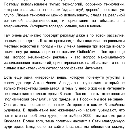
Поэтому использование тупых технологий, особенно технологий,
которые рассчитаны на совсем "здравствуй, дерево", не столь уж
глупо. Любые технологии можно использовать, следя за реальной
рекламной эффективностью, и ориентация на обывателя в
американском Интернете гораздо больше, чем в нашем.
Там очень деликатно проводят рекламу даже в почтовой рассылке,
например, когда я в Штатах проживал, я был подписан на рассылки
местных новостей и погоды - так у меня баннера три всегда висело
прямо внутри письма при его открытии Outlook'ом... Повторю еще
раз, вопрос небаннерной рекламы - это вопрос максимального
использования технологий, ориентированных на обывателя, а не на
сильно взыскательного сетеголового фаната Интернета.
Есть еще одна интересная вещь, которую почему-то упустил в
своем докладе Антон Носик. А ведь он - журналист, который не
только Интернетом занимается, и темы у него о жизни в Интернете
не только чисто компьютерные бывают. Так вот - есть такое понятие
"политическая реклама", и уж где-где, а в России мы все ее знаем.
Она должна появиться в нашем Интернете в самом ближайшем
будущем. В прайм-тайм нас еженедельно часами убеждают, что
нет в стране проблемы круче, чем выборы-2000 - вы же смотрите
Киселева. Более того, тема политики находит в Сети благодарную
аудиторию. Ежедневно на сайте Гласнета мы обновляем ссылку