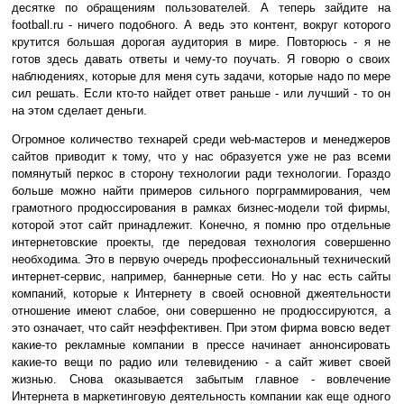
десятке по обращениям пользователей. А теперь зайдите на
football.ru - ничего подобного. А ведь это контент, вокруг которого
крутится большая дорогая аудитория в мире. Повторюсь - я не
готов здесь давать ответы и чему-то поучать. Я говорю о своих
наблюдениях, которые для меня суть задачи, которые надо по мере
сил решать. Если кто-то найдет ответ раньше - или лучший - то он
на этом сделает деньги.
Огромное количество технарей среди web-мастеров и менеджеров
сайтов приводит к тому, что у нас образуется уже не раз всеми
помянутый перкос в сторону технологии ради технологии. Гораздо
больше можно найти примеров сильного порграммирования, чем
грамотного продюссирования в рамках бизнес-модели той фирмы,
которой этот сайт принадлежит. Конечно, я помню про отдельные
интернетовские проекты, где передовая технология совершенно
необходима. Это в первую очередь профессиональный технический
интернет-сервис, например, баннерные сети. Но у нас есть сайты
компаний, которые к Интернету в своей основной джеятельности
отношение имеют слабое, они совершенно не продюссируются, а
это означает, что сайт неэффективен. При этом фирма вовсю ведет
какие-то рекламные компании в прессе начинает аннонсировать
какие-то вещи по радио или телевидению - а сайт живет своей
жизнью. Снова оказывается забытым главное - вовлечение
Интернета в маркетинговую деятельность компании как еще одного