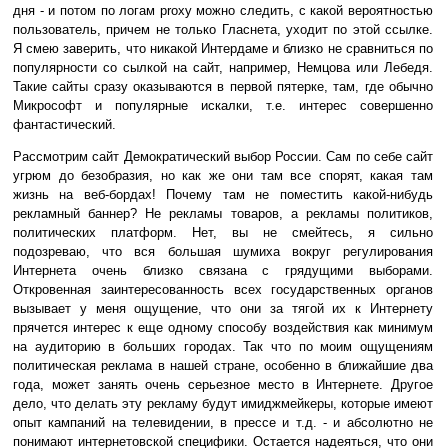
дня - и потом по логам proxy можно следить, с какой вероятностью
пользователь, причем не только Гласнета, уходит по этой ссылке.
Я смею заверить, что никакой Интердаме и близко не сравниться по
популярности со сылкой на сайт, например, Немцова или Лебедя.
Такие сайты сразу оказываются в первой пятерке, там, где обычно
Микрософт и популярные искалки, т.е. интерес совершенно
фантастический.
Рассмотрим сайт Демократический выбор России. Сам по себе сайт
угрюм до безобразия, но как же они там все спорят, какая там
жизнь на веб-бордах! Почему там не поместить какой-нибудь
рекламный баннер? Не рекламы товаров, а рекламы политиков,
политических платформ. Нет, вы не смейтесь, я сильно
подозреваю, что вся большая шумиха вокруг регулирования
Интернета очень близко связана с грядущими выборами.
Откровенная заинтересованность всех государственных органов
вызывает у меня ощущение, что они за тягой их к Интернету
прячется интерес к еще одному способу воздействия как минимум
на аудиторию в больших городах. Так что по моим ощущениям
политическая реклама в нашей стране, особенно в ближайшие два
года, может занять очень серьезное место в Интернете. Другое
дело, что делать эту рекламу будут имиджмейкеры, которые имеют
опыт кампаний на телевидении, в прессе и т.д. - и абсолютно не
понимают интернетовской специфики. Остается надеяться, что они