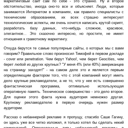
маркетинговый сайт сам по себе - это странно. Ну и второе
обстоятельство, иногда оно-то все и объясняет. Люди, которые
занимаются Интернетом в компаниях, как правило специалисты с
техническим образованием, их всех страшно интересуют
технологические аспекты, им очень хочется написать крутой скрипт,
разработать базу данных, что-нибудь сложное, красивое,
элегантное... Это сказочно интересно, но простите, не имеет
отношения к грамотному маркетингу.
Откуда берутся те самые популярные сайты, о которых мы с вами
говорим? Правильное слово произносил Тимофей в первом докладе
- cover или penetration. Чем берут Yahoo!, чем берет Geocities, чем
берет любой из других крупных? "У меня 4% (или 40%) американцев
на страницу заходят!" - на самом деле это и является первым
определяющим фактором того, что с этой компанией могут иметь
дело крупные рекламодатели, а не то, что у нее есть совершенно
фантастическая программа, оптимально использующая
оперативную память. Техническое совершенство - это дело второе.
Для оценки этого факта нужна аудитория немножко другая.
Крупному рекламодателю в первую очередь нужен размер
аудитории.
Рассказ о небаннерной рекламе я пропущу, спасибо Саше Гагину,
он здесь уже все четко изложил, я только хотел бы сделать некий
комментарий. Определенные типы небаннерной рекламы в