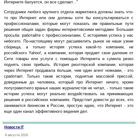
Интернете балуется, он все сделает..."
Сотрудники любого крупного отдела маркетинга должны знать что-
то про Интернет или они должны хотя бы консультироваться с
профессионалами, которые могут показать им правильные пути
решения общих задач фирмы интернетовскими методами. Большая
просьба: работайте с профессионалами. С историями успеха у нас
небогато. По-настоящему могут расшевелить рынок не наши узкие
сборища, а только история успеха какой-то компании, не
российского Yahoo!, а компании, которая продает свои далекие от
Сети товары или услуги с помощью Интернета и сумела резко
поднять свою прибыль. История риэлтерской компании, которая
через Интернет продавала больше, чем один агент ножками, - это
сработает. Только такие истории, поднятые массовой прессой,
доведенные до человека, который про Интернет ничего, кроме
полуграмотного вранья наших журналистов не читал, - только такие
истории успеха могут реально воздействовать на принимающих
решения в российскизх компаниях. Предстоит довести до всех, кто
занимается бизнесом в России, простую идею, что Интернет - это
еще один канал эффективного ведения дел.
Новости IT
8 августа 2026