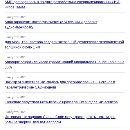
AMD договорилась о покупке разработчика специализированных ИИ-
чипов Taalas
8 августа 2026
Suno ограничит массовую выгрузку AI-музыки и добавит
аудиомаркировку
8 августа 2026
Для MoS₂-транзистора создали затворный диэлектрик с эквивалентной
толщиной около 1 нм
8 августа 2026
Anthropic сократила число срабатываний биофильтра Claude Fable 5 на
85%
8 августа 2026
Backflip AI выпустила ИИ-модель для преобразования 3D-сканов в
параметрические CAD-модели
8 августа 2026
Cloudflare запустила бета-версию браузера Kitesurf для ИИ-агентов
8 августа 2026
Интенсивные задания Claude Code могут расходовать в сотни раз
больше энергии, чем чат-запросы