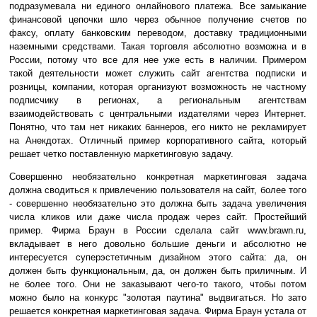
подразумевала ни единого онлайнового платежа. Все замыкание
финансовой цепочки шло через обычное получение счетов по
факсу, оплату банковским переводом, доставку традиционными
наземными средствами. Такая торговля абсолютно возможна и в
России, потому что все для нее уже есть в наличии. Примером
такой деятельности может служить сайт агентства подписки и
розницы, компании, которая организуют возможность не частному
подписчику в регионах, а региональным агентствам
взаимодействовать с центральными издателями через Интернет.
Понятно, что там нет никаких баннеров, его никто не рекламирует
на Анекдотах. Отличный пример корпоративного сайта, который
решает четко поставленную маркетинговую задачу.
Совершенно необязательно конкретная маркетинговая задача
должна сводиться к привлечению пользователя на сайт, более того
- совершенно необязательно это должна быть задача увеличения
числа кликов или даже числа продаж через сайт. Простейший
пример. Фирма Браун в России сделала сайт www.brawn.ru,
вкладывает в него довольно большие деньги и абсолютно не
интересуется суперэстетичным дизайном этого сайта: да, он
должен быть функциональным, да, он должен быть приличным. И
не более того. Они не заказывают чего-то такого, чтобы потом
можно было на конкурс "золотая паутина" выдвигаться. Но зато
решается конкретная маркетинговая задача. Фирма Браун устала от