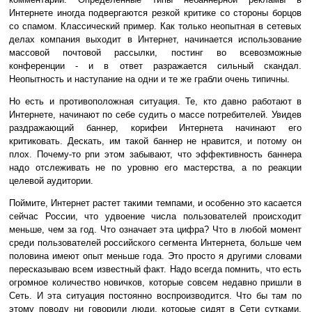
Интернете иногда подвергаются резкой критике со стороны борцов
со спамом. Классический пример. Как только неопытная в сетевых
делах компания выходит в Интернет, начинается использование
массовой почтовой рассылки, постинг во всевозможные
конференции - и в ответ разражается сильный скандал.
Неопытность и наступание на одни и те же грабли очень типичны.
Но есть и противоположная ситуация. Те, кто давно работают в
Интернете, начинают по себе судить о массе потребителей. Увидев
раздражающий баннер, корифеи Интернета начинают его
критиковать. Дескать, им такой баннер не нравится, и потому он
плох. Почему-то рпи этом забывают, что эффективность баннера
надо отслеживать не по уровню его мастерства, а по реакции
целевой аудитории.
Поймите, Интернет растет такими темпами, и особенно это касается
сейчас России, что удвоение числа пользователей происходит
меньше, чем за год. Что означает эта цифра? Что в любой момент
среди пользователей российского сегмента Интернета, больше чем
половина имеют опыт меньше года. Это просто я другими словами
пересказываю всем известный факт. Надо всегда помнить, что есть
огромное количество новичков, которые совсем недавно пришли в
Сеть. И эта ситуация постоянно воспроизводится. Что бы там по
этому поводу ни говорили люди, которые сидят в Сети сутками.