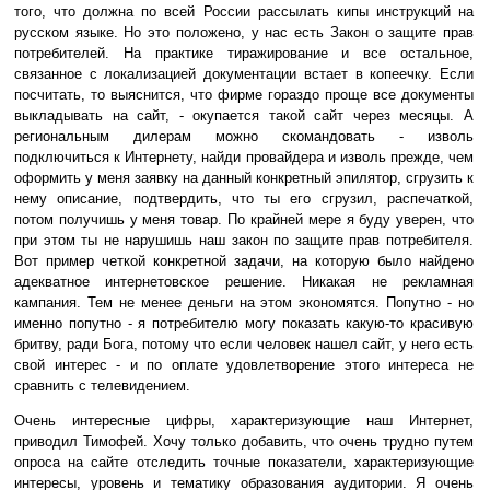
того, что должна по всей России рассылать кипы инструкций на
русском языке. Но это положено, у нас есть Закон о защите прав
потребителей. На практике тиражирование и все остальное,
связанное с локализацией документации встает в копеечку. Если
посчитать, то выяснится, что фирме гораздо проще все документы
выкладывать на сайт, - окупается такой сайт через месяцы. А
региональным дилерам можно скомандовать - изволь
подключиться к Интернету, найди провайдера и изволь прежде, чем
оформить у меня заявку на данный конкретный эпилятор, сгрузить к
нему описание, подтвердить, что ты его сгрузил, распечаткой,
потом получишь у меня товар. По крайней мере я буду уверен, что
при этом ты не нарушишь наш закон по защите прав потребителя.
Вот пример четкой конкретной задачи, на которую было найдено
адекватное интернетовское решение. Никакая не рекламная
кампания. Тем не менее деньги на этом экономятся. Попутно - но
именно попутно - я потребителю могу показать какую-то красивую
бритву, ради Бога, потому что если человек нашел сайт, у него есть
свой интерес - и по оплате удовлетворение этого интереса не
сравнить с телевидением.
Очень интересные цифры, характеризующие наш Интернет,
приводил Тимофей. Хочу только добавить, что очень трудно путем
опроса на сайте отследить точные показатели, характеризующие
интересы, уровень и тематику образования аудитории. Я очень