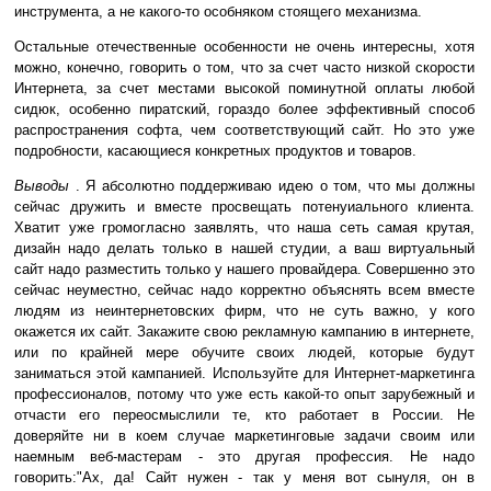
инструмента, а не какого-то особняком стоящего механизма.
Остальные отечественные особенности не очень интересны, хотя
можно, конечно, говорить о том, что за счет часто низкой скорости
Интернета, за счет местами высокой поминутной оплаты любой
сидюк, особенно пиратский, гораздо более эффективный способ
распространения софта, чем соответствующий сайт. Но это уже
подробности, касающиеся конкретных продуктов и товаров.
Выводы
. Я абсолютно поддерживаю идею о том, что мы должны
сейчас дружить и вместе просвещать потенуиального клиента.
Хватит уже громогласно заявлять, что наша сеть самая крутая,
дизайн надо делать только в нашей студии, а ваш виртуальный
сайт надо разместить только у нашего провайдера. Совершенно это
сейчас неуместно, сейчас надо корректно объяснять всем вместе
людям из неинтернетовских фирм, что не суть важно, у кого
окажется их сайт. Закажите свою рекламную кампанию в интернете,
или по крайней мере обучите своих людей, которые будут
заниматься этой кампанией. Используйте для Интернет-маркетинга
профессионалов, потому что уже есть какой-то опыт зарубежный и
отчасти его переосмыслили те, кто работает в России. Не
доверяйте ни в коем случае маркетинговые задачи своим или
наемным веб-мастерам - это другая профессия. Не надо
говорить:"Ах, да! Сайт нужен - так у меня вот сынуля, он в