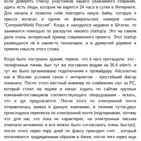
если доверять списку участников нашего уважаемого собрания,
эдесь есть люди, которые не варятся 24 часа в сутки в Интернете.
Для начала я позволю себе повторить некую байку, которую я
прессе излагал в одном из февральских номеров газеты
"ComputerWorld Россия". Когда я находился недавно в Штатах, то
занимался помощью по раскрутке некоего startup'a. Это на самом
деле очень интересный пример современного проекта. Этот startup
размещался не в каком-то технопарке, а в дремучей деревне в
прямом смысле этого слова.
Когда было построено здание, первое, что в него протащили, это -
телефонные линии, был тут же поставлен модем на 36,6 кбит/с, и
тут же было организовано подключение к провайдеру. Абсолютно
как в Москве условия связи с интернетом - простейший dial-up
поначалу. После этого местный инженер по снабжению сел за PC,
который стоял на ящике и начал ходить по сайтам крупных
компаний-поставщиков соответствующего оборудования - искать,
что и где предлагается. После этого по электронной почте
отправлялась заявка в данную компанию, в течение суток-двух
происходила переписка по электронной почте (подчеркиваю, потому
что для нас это пока не характерно, на электронные письма
отвечали мгновенно и все можно было согласовать очень быстро),
после этого через пару дней по факсу приходил счет , который
оплачивался традиционным образом в банке, после чего через еще