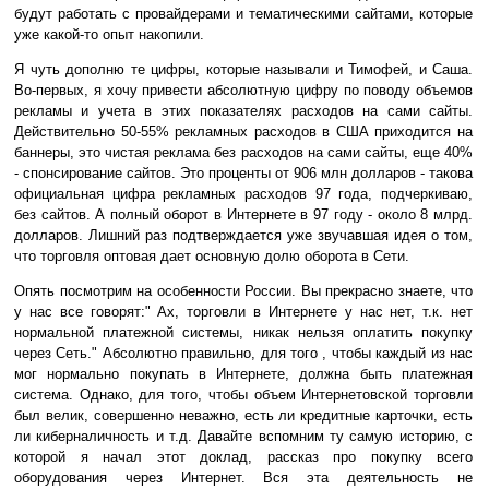
будут работать с провайдерами и тематическими сайтами, которые
уже какой-то опыт накопили.
Я чуть дополню те цифры, которые называли и Тимофей, и Саша.
Во-первых, я хочу привести абсолютную цифру по поводу объемов
рекламы и учета в этих показателях расходов на сами сайты.
Действительно 50-55% рекламных расходов в США приходится на
баннеры, это чистая реклама без расходов на сами сайты, еще 40%
- спонсирование сайтов. Это проценты от 906 млн долларов - такова
официальная цифра рекламных расходов 97 года, подчеркиваю,
без сайтов. А полный оборот в Интернете в 97 году - около 8 млрд.
долларов. Лишний раз подтверждается уже звучавшая идея о том,
что торговля оптовая дает основную долю оборота в Сети.
Опять посмотрим на особенности России. Вы прекрасно знаете, что
у нас все говорят:" Ах, торговли в Интернете у нас нет, т.к. нет
нормальной платежной системы, никак нельзя оплатить покупку
через Сеть." Абсолютно правильно, для того , чтобы каждый из нас
мог нормально покупать в Интернете, должна быть платежная
система. Однако, для того, чтобы объем Интернетовской торговли
был велик, совершенно неважно, есть ли кредитные карточки, есть
ли киберналичность и т.д. Давайте вспомним ту самую историю, с
которой я начал этот доклад, рассказ про покупку всего
оборудования через Интернет. Вся эта деятельность не