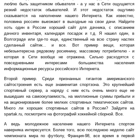
люблю быть защитником обывателя - а у нас в Сети ощущается
резкий недостаток обывателей. И этот недостаток ощутимо
сказывается на наполнении нашего Интернета. Как известно,
половина россиян выезжают в выходные на свои дачи. Найдите
хоть один в России хороший сайт для дачника, с описанием
дачного инвентаря, календаря посадок и т.д. Я нашел один, в
Волгограде или где-то еще, единственный на всю страну наспех
сделанный сайтик... и все. Вот пример вещи, которая
небезынтересна рядовому росиянину, массовому потребителю - и
которая в Сети вообще не отражена. Сильно расходятся с
повседневными интересами большинства населения
информационные ресурсы российского Интернета.
Второй пример. Среди признанных гигантов американского
сайтостроения есть еще знаменитая спортзона. Это крупнейший
спортивный сервер, а наряду с ним есть очень много еще не
вышедших на самоокупаемость, на миллионные суммы прибыли и
на акционирование более мелких спортивных тематических сайтов.
Много ли хороших спортивных сайтов в России? Зайдите на
spartak.ru, посмотрите на фотографий хоккейной сборной. Все.
А ведь молодежное население нашего Интернета спортом
наверняка интересуется. Более того, всю последнюю неделю сайт
чемпионата мира по футболу, Франция-98, все время в первой