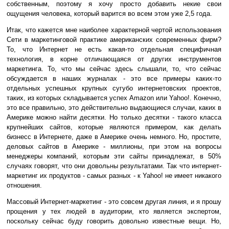
собственным, поэтому я хочу просто добавить некие свои
ощущения человека, который варится во всем этом уже 2,5 года.
Итак, что кажется мне наиболее характерной чертой использования
Сети в маркетинговой практике американских современных фирм?
То, что Интернет не есть какая-то отдельная специфичная
технология, в корне отличающаяся от других инструментов
маркетинга. То, что мы сейчас здесь слышали, то, что сейчас
обсуждается в наших журналах - это все примеры каких-то
отдельных успешных крупных сугубо интернетовских проектов,
таких, из которых складывается успех Amazon или Yahoo!. Конечно,
это все правильно, это действительно выдающиеся случаи, каких в
Америке можно найти десятки. Но только десятки - такого класса
крупнейших сайтов, которые являются примером, как делать
бизнесс в Интернете, даже в Америке очень немного. Но, простите,
деловых сайтов в Америке - миллионы, при этом на вопросы
менеджеры компаний, которым эти сайты принадлежат, в 50%
случаях говорят, что они довольны результатами. Так что интернет-
маркетинг их продуктов - самых разных - к Yahoo! не имеет никакого
отношения.
Массовый Интернет-маркетинг - это совсем другая линия, и я прошу
прощения у тех людей в аудитории, кто является экспертом,
поскольку сейчас буду говорить довольно известные вещи. Но,