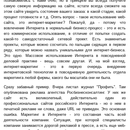
познакомились с нами очно, но в принципе вы всегда получите
самую свежую информацию на сайте, кстати всегда сможете на
этом сайте увидеть состояние вашего заказа: в какой стадии, какой
процент готовности и т.д. Опять вопрос - такое использование web-
сайта, это интернет-маркетинг? Пожалуй, да - потому что
вовлечение Интернета в нормальный бизнесс-процесс - это и есть
его коммерческое использование, в отличие от попытки создать
какой-то самодостаточный сетевой проект. Есть знаменитые
проекты, которые можно сосчитать по пальцам сидящих в первом
ряду, которые можно назвать уникальными для интернет-бизнеса.
Это одно. Массовое использование Интернета в повседневной
деловой практике - вещь совсем другая. И, на мой взгляд,
интернет-маркетинг - это в первую очередь внедрение
интернетовской технологии в повседневную деятельность отдела
маркетинга любой фирмы, какого бы масштаба они ни была.
Сразу забавный пример. Вчера листал журнал "Профить". Там
опубликована реклама агентства Росбизнесконсалтинг. У них же
сайт есть великолепный, действительно один из
профессиональных сайтов российского Интернета - но о нем в
печатной рекламе ни слова, даже URL не приведен. Это основная
ошибка. Маркетинг в Интернете - это составная часть всей
деятельности компании. Ситуация, при которой специалисты
компании занимаются дорогой рекламой в прессе, а есть еще web-