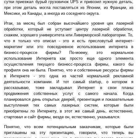
сутки приезжал бурый грузовичок UPS и привозил нужную деталь,
при этом деталь могла поставляться из Японии, из Франции, из
Мексики, из Канады, а иногда из соседнего округа.
Итак, за месяц был собран высочайшего уровня цех лазерной
обработки, который не уступает центру лазерной обработки,
скажем, хорошего университета или Ливерморской лаборатории. То,
что я только что описал - это и есть пресловутый интернет-
маркетинг или это повседневное использование интернета в
бизнесс-процессе фирмы? По-моему, это нормальное
использование Интернета как просто еще одного элемента
осуществления текущего бизнесс-процесса фирмы, какого бы
профиля она ни была. Понятно, что и собственные ресурсы фирмы
в Интернете - это одна из частей нормальной рекламной
деятельности компании. И тот самый startup, о котором я
рассказываю, тоже закладывал Интернет в свои планы
продвижения собственных услуг с самого начала. Когда
планировался день открытых дверей, презентация и показательные
выступления тех самых лазерных систем, которые были
приобретены по Интернету, в этот же самый день, естественно,
стартовал и сайт фирмы, везде он, естественно, указывался.
Понятно, что всем потенциальным заказчикам, которые были
приглашены на эту презентацию, говорили, что теперь вы