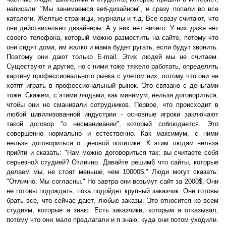
написали: "Мы занимаемся веб-дизайном", и сразу попали во все
каталоги, Желтые страницы, журналы и т.д. Все сразу считают, что
они действительно дизайнеры. А у них нет ничего. У них даже нет
своего телефона, который можно разместить на сайте, потому что
они сидят дома, им жалко и мама будет ругать, если будут звонить.
Поэтому они дают только E-mail. Этих людей мы не считаем.
Существуют и другие, но с ними тоже тяжело работать, определять
картину профессионального рынка с учетом них, потому что они не
хотят играть в профессиональный рынок. Это связано с деньгами
тоже. Скажем, с этими людьми, как минимум, нельзя договориться,
чтобы они не сманивали сотрудников. Первое, что происходит в
любой цивилизованной индустрии - основные игроки заключают
такой договор "о несманивании", который соблюдается. Это
совершенно нормально и естественно. Как максимум, с ними
нельзя договориться о ценовой политике. К этим людям нельзя
прийти и сказать: "Нам можно договориться так: вы считаете себя
серьезной студией? Отлично. Давайте решим6 что сайты, которые
делаем мы, не стоят меньше, чем 10000$." Люди могут сказать:
"Отлично. Мы согласны." Но завтра они возьмут сайт за 2000$. Они
не готовы подождать, пока подойдет крупный заказчик. Они готовы
брать все, что сейчас дают, любые заказы. Это относится ко всем
студиям, которые я знаю. Есть заказчики, которым я отказывал,
потому что они мало предлагали и я знаю, куда они потом уходили.