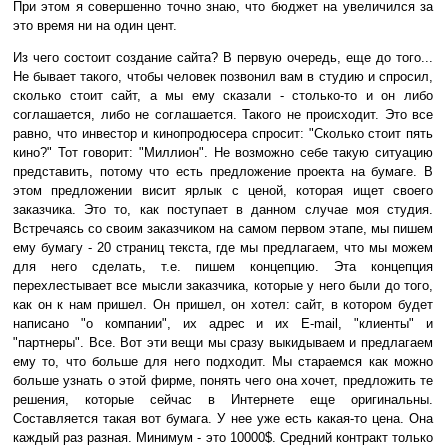
При этом я совершенно точно знаю, что бюджет на увеличился за
это время ни на один цент.
Из чего состоит создание сайта? В первую очередь, еще до того...
Не бывает такого, чтобы человек позвонил вам в студию и спросил,
сколько стоит сайт, а мы ему сказали - столько-то и он либо
соглашается, либо не соглашается. Такого не происходит. Это все
равно, что инвестор и кинопродюсера спросит: "Сколько стоит пять
кино?" Тот говорит: "Миллион". Не возможно себе такую ситуацию
представить, потому что есть предложение проекта на бумаге. В
этом предложении висит ярлык с ценой, которая ищет своего
заказчика. Это то, как поступает в данном случае моя студия.
Встречаясь со своим заказчиком на самом первом этапе, мы пишем
ему бумагу - 20 страниц текста, где мы предлагаем, что мы можем
для него сделать, т.е. пишем концепцию. Эта концепция
перехлестывает все мысли заказчика, которые у него были до того,
как он к нам пришел. Он пришел, он хотел: сайт, в котором будет
написано "о компании", их адрес и их E-mail, "клиенты" и
"партнеры". Все. Вот эти вещи мы сразу выкидываем и предлагаем
ему то, что больше для него подходит. Мы стараемся как можно
больше узнать о этой фирме, понять чего она хочет, предложить те
решения, которые сейчас в Интернете еще оригинальны.
Составляется такая вот бумага. У нее уже есть какая-то цена. Она
каждый раз разная. Минимум - это 10000$. Средний контракт только