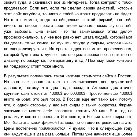
звонят туда, а скачивают все из Интернета. Тогда контракт с тобой
продлевают. Если нет, если ты сделал серию действий, которые
этот сайт погубили, то никто с тобой контракт продлевать не будет.
Но в тот момент, когда ты общаешься с этой фирмой, она тебе
ничего не говорит, просто верит твоим словам, поскольку она тебя
уже выбрала. Она знает, что ты занимаешься этим делом
профессионально, а у нее все равно нет штата людей, который мог
бы делать то же самое, но лучше - откуда у фирмы, которая никак
не специализируется в Интернете, вдруг возьмется профессионал,
который будет знать лучше, чем специализированное агентство по
дизайну, по раскрутке, по маркетингу и т.д.? Поэтому такой контракт
на поддержку стоит тоже много.
В результате получилась такая картина стоимости сайта в России.
Но она все равно отстает от американских цен двухлетней
давности, потому что два года назад в Америке достаточно
крупный сайт стоил от 40000$ до 500000$. Просто меньше 40000$
никто не брал, это был позор. В России еще нет таких цен, потому
что, с одной стороны, у нас нет фирм с таким оборотом. Фирма-
заказчик не может себе позволить тратить 30 млн. $ в год на
рекламу и контент-проекты в Интернете, в России таких фирм нет.
Мог бы стать такой фирмой Газпром, но он еще не решился на это.
Цены постепенно приближаются. Я думаю, что в следующем году
они будут еще в два раза больше. Потом уже начнется еще более