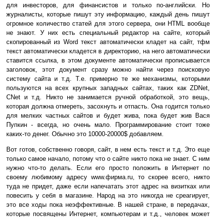
для инвесторов, для финансистов и только по-английски. Но
журналисты, которые пишут эту информацию, каждый день пишут
огромное количество статей для этого сервера, они HTML вообще
не знают. У них есть специальный редактор на сайте, который
скопированный из Word текст автоматически кладет на сайт, тфм
текст автоматически кладется в директорию, на него автоматически
ставится ссылка, в этом документе автоматически прописывается
заголовок, этот документ сразу можно найти через поисковую
систему сайта и т.д. Т.е. примерно те же механизмы, которыми
пользуются на всех крупных западных сайтах, таких как ZDNet,
CNet и т.д. Никто не занимается ручной обработкой, это вещь,
которая должна отмереть, засохнуть и отпасть. Она годится только
для мелких частных сайтов и будет жива, пока будет жив Вася
Пупкин - всегда, но очень мало. Программирование стоит тоже
каких-то денег. Обычно это 10000-20000$ добавляем.
Вот готов, собственно говоря, сайт, в нем есть текст и т.д. Это еще
только самое начало, потому что о сайте никто пока не знает. С ним
нужно что-то делать. Если его просто положить в Интернет по
своему любимому адресу www.фирма.ru, то скорее всего, никто
туда не придет, даже если напечатать этот адрес на визитках или
повесить у себя в магазине. Народ на это никогда не среагирует,
это все ходы пока неэффективные. В нашей стране, в передачах,
которые посвящены Интернет, компьютерам и т.д., человек может