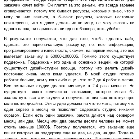
заказчик хочет войти. Он платит за это деньги, что всегда заранее
оговаривается, потому что бывают ресурсы, которые я знаю, что я
могу за них взяться, а бывают ресурсы, которые настолько
неинтересны, что я даже делать их не могу, не могу сказать ни
одного слова, ни нарисовать ни одного баннера, хоть убейте.
В результате получается, что для того, чтобы сделать сайт,
сделать его первоначальную раскрутку, т.е. всю информацию,
программирование и известность, скажем, на первый месяц, это все
вылетает заказчику в 60000-100000$. Помимо этого существует
поддержка. Поддержка - это одна из основных вещей, на которой
существуют дизайн-студии вообще, потому что делать дизайн
постоянно очень мало кому удается. В моей студии готовых
работат больше, чем у кого либо еще - это от 2 до 4 работ в месяц.
Все остальные студии делают минимум в 2-4 раза меньше. Не
существует такого количества заказчиков, которое могло бы
захлестнуть все эти студии и получить от них соответствующее
количество дизайна. Эти студии должны на что-то жить, потому что
один сервер в месяц не позволяет содержать студию никаким
образом. Если есть один заказчик, работа длится над сервером
месяц или два. Месяц или два работы десяти человек не может
стоить меньше 10000$. Поэтому получается, что заказчик еще
пишет контракт на поддержку еще на два, на два, на два. Тогда он
делает эту студию своим официальным Интернет-партнером,