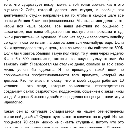
того, что существует вокруг меня, с той точки зрения, как я это
оцениваю? Сайт, который делает моя студия, и вообще вся
деятельность студии направлена на то, чтобы в каждом шаге все
наши действия были профессиональны. Мы стараемся делать так,
чтобы вся наша работа, все наши действия по общению с
заказчиком, все наши общественные выступления, реклама и т.д.
были рассчитаны на будущее. У нас нет задачи заработать копейку
сегодня, пока ее платят, а завтра заняться чем-нибудь еще. Если
бы я преследовал такую цель, то я занимался бы сайтами за 500$.
Если бы я завтра объявил такую политику, то у меня через неделю
было бы 500 заказчиков, которые за такую сумму хотели бы
заказать сайт. Я заработал бы столько денег, сколько за всю свою
жизнь успел бы сделать. Я не преследую такой цели по
соображениям профессиональности того продукта, который мы
делаем. Кто не знает, я скажу, что в моей студии работает 10
человек - это люди, которые занимаются непосредственно
созданием сайта: разработкой, поддержкой, общением с заказчиком
и т.д. А я разрабатываю дизайн и определяю концепцию, политику и
идеологию.
Какая сейчас ситуация складывается на нашем отечественном
рынке веб-дизайна? Существует какое-то количество студий. Из них
процентов 70 сразу можно не считать студиями, потому что это
частные люди: школьники и студенты, которые пришли в Интернет,