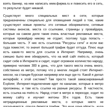
взять баннер, на нем написать www.фирма.ru и повесить его в сеть,
то результат будет никакой.
Существует много специальных мест в сети, которые
предназначены специально для оповещения людей о том, какие
существуют новые проекты: это сетевые обозреватели, сетевые
системы анонсов, места со ссылками, страницы у провайдера,
которые на самом деле такие очень властные рекламные места,
которые провайдер никому не отдает, поэтому туда попасть -
большая честь. У них есть ссылочка "Ресурсы сети" и если вас
туда поместят, то значит большой трафик будет оттуда. Плюс еще
есть какие-то места для ссылок в Интернет. Например, очень
смешно было мне обнаружить, что на мой сайт metro.ru, который
сидит себе в Интернете и сидит, ходит огромное количество народу,
примерно человек 300 в день, что для такого места очень много,
собственно из метро, потому что у многих людей стоят Интернет-
киоски, на станции Курская например или еще где-то. Какой я делал
интерфейс к этой системе? Там просто такой замаскированный
Explorer, Интернет-подключение идет по каналам, которые в метро
проложены, и там есть ссылки на разные ресурсы. В частности,
есть ссылка на metro.ru. Народ стоит в метро в переходе, ходит по
моему сайту и изучает жетоны 30-х годов. Есть такие
нетрадиционные рекламные места, о которых никто не
догадывается, откуда берется трафик. Это еще одна область, куда