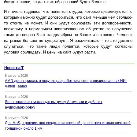
ближе к осени, когда таких образований будет больше.
И я очень надеюсь, что появятся студии, которые цивилизуются, с
которыми можно будет договориться, что сайт меньше чем столько-
то стоить не может. И они будут соблюдать эти договоренности,
поскольку в нормальном цивилизованном обществе за нарушение
таких договоров бьют канделябром по башке и выгоняют. Человек
на рынке больше не существует. Я рассчитываю, что это должно
случиться, что такие люди появятся, которые будут согласны
условия соблюдать. И цены на сайт будут расти.
Новости IT
8 августа 2026
AMD договорилась о покупке разработчика специализированных ИИ-
чипов Taalas
8 августа 2026
Suno ограничит массовую выгрузку AI-музыки и добавит
аудиомаркировку
8 августа 2026
Для MoS₂-транзистора создали затворный диэлектрик с эквивалентной
толщиной около 1 нм