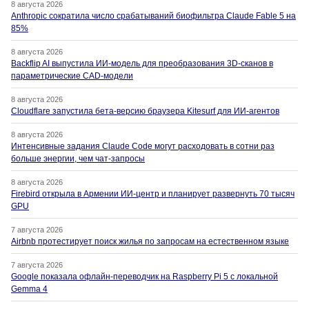
8 августа 2026
Anthropic сократила число срабатываний биофильтра Claude Fable 5 на
85%
8 августа 2026
Backflip AI выпустила ИИ-модель для преобразования 3D-сканов в
параметрические CAD-модели
8 августа 2026
Cloudflare запустила бета-версию браузера Kitesurf для ИИ-агентов
8 августа 2026
Интенсивные задания Claude Code могут расходовать в сотни раз
больше энергии, чем чат-запросы
8 августа 2026
Firebird открыла в Армении ИИ-центр и планирует развернуть 70 тысяч
GPU
7 августа 2026
Airbnb протестирует поиск жилья по запросам на естественном языке
7 августа 2026
Google показала офлайн-переводчик на Raspberry Pi 5 с локальной
Gemma 4