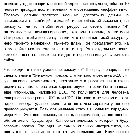
сколько угодно говорить про свой адрес - как результат, обычно 10
человек приходит после передачи, что совершенно неэффективно.
Поэтому дальше тратятся большие достаточно деньги, в
зависимости от амбиций, желаний и потребностей заказчика, на
раскрутку, на то, чтобы этот ресурс со своего первого "Я"
автоматически позиционировался, как мы говорим, у жителей
Интернета, чтобы все сразу знали, что появился такой ресурс, у
него такие-то намерения, такие-то планы, он предлагает это, на
этом сайте можно сделать то-то и т.д. Это отдельные вещи,
которые, понятно, никак не входят в первоначальную стоимость
сайта.
Что входит в такие усилия по раскрутке? В первую очередь это
специальные в "бумажной" прессе. Это не просто реклама 5х10 см,
где написано www.фирма.ru, поскольку это работает, но в очень
редких случаях: слово price хорошо звучит, а если бы я написал
еще что-нибудь, например DDC, то получается для человека
совершенно все равно DDC или CDC. Он просто не запомнит этот
адрес, никогда туда не пойдет и он ни с чем хорошим у него не
проассоциируется. Есть специальные статьи в больших парадных
изданиях. Это все происходит не единовременно, а постепенно,
обстоятельно. Существует баннерная реклама, о которой я буду
говорить завтра. Это один из самых сильных инструментов, но
опять же это зависит от того, как им пользоваться. Если просто