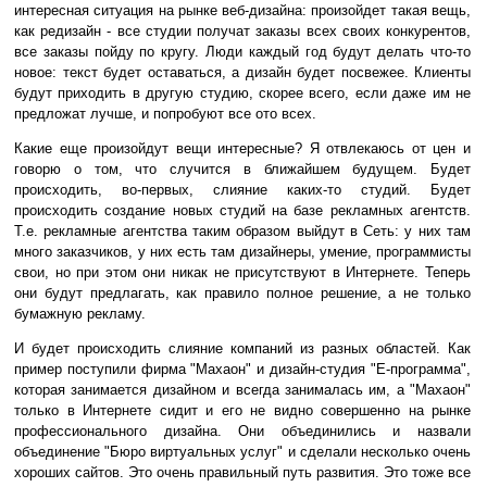
интересная ситуация на рынке веб-дизайна: произойдет такая вещь,
как редизайн - все студии получат заказы всех своих конкурентов,
все заказы пойду по кругу. Люди каждый год будут делать что-то
новое: текст будет оставаться, а дизайн будет посвежее. Клиенты
будут приходить в другую студию, скорее всего, если даже им не
предложат лучше, и попробуют все ото всех.
Какие еще произойдут вещи интересные? Я отвлекаюсь от цен и
говорю о том, что случится в ближайшем будущем. Будет
происходить, во-первых, слияние каких-то студий. Будет
происходить создание новых студий на базе рекламных агентств.
Т.е. рекламные агентства таким образом выйдут в Сеть: у них там
много заказчиков, у них есть там дизайнеры, умение, программисты
свои, но при этом они никак не присутствуют в Интернете. Теперь
они будут предлагать, как правило полное решение, а не только
бумажную рекламу.
И будет происходить слияние компаний из разных областей. Как
пример поступили фирма "Махаон" и дизайн-студия "Е-программа",
которая занимается дизайном и всегда занималась им, а "Махаон"
только в Интернете сидит и его не видно совершенно на рынке
профессионального дизайна. Они объединились и назвали
объединение "Бюро виртуальных услуг" и сделали несколько очень
хороших сайтов. Это очень правильный путь развития. Это тоже все