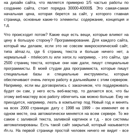
на дизайн сайта, что является примерно 1/5 частью работы по
созданию сайта, стоит порядка 30000-40000$. Это самая-самая
начальная цена, которая берется за сайт, у которого главная
страница, основные какие-то элементы: содержание, концепция и
т.д.
Что происходит потом? Какие еще есть вещи, которые влияют на
цену в большую сторону? Программирование. Для каждого сайта,
который мы делаем, если это не совсем микроскопический сайт,
типа almaz.ru, где 6 страниц текста и больше ничего нет, а
нормальный - mtelecom.ru или xerox.ru например, - это сайты, где
2500 страниц текста, которые они нам дали, пишут специальные
программисты. В моей студии два программиста, которые пишут
специальные базы и специальные инструменты, которые
обеспечивают очень легкую работу в дальнейшем с этим сервером.
Например, если мы договорились с заказчиком, что поддерживать
будет он сам, у него есть веб-мастер, то делается все, что бы
этому веб-мастеру всю работу облегчить как можно больше. Ему не
приходится, например, лезть в компьютер под Новый год и менять
на всех 2000 страницах дату с 1998 на 1999 - он изменяет ее в
одном месте, она автоматически меняется на всем сервере. То же
самое с заливкой текста, заливкой картинок и т.д. - все системы
автоматизированы. Есть такой сайт закрытый, который называется
rfn.ru. На первой странице простой человек ничего не видит - все