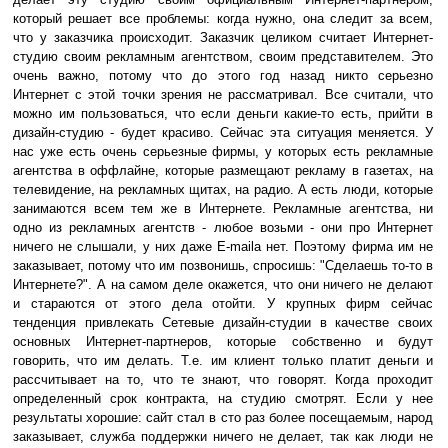
который решает все проблемы: когда нужно, она следит за всем,
что у заказчика происходит. Заказчик целиком считает Интернет-
студию своим рекламным агентством, своим представителем. Это
очень важно, потому что до этого год назад никто серьезно
Интернет с этой точки зрения не рассматривал. Все считали, что
можно им пользоваться, что если деньги какие-то есть, прийти в
дизайн-студию - будет красиво. Сейчас эта ситуация меняется. У
нас уже есть очень серьезные фирмы, у которых есть рекламные
агентства в оффлайне, которые размещают рекламу в газетах, на
телевидение, на рекламных щитах, на радио. А есть люди, которые
занимаются всем тем же в Интернете. Рекламные агентства, ни
одно из рекламных агентств - любое возьми - они про Интернет
ничего не слышали, у них даже E-mailа нет. Поэтому фирма им не
заказывает, потому что им позвонишь, спросишь: "Сделаешь то-то в
Интернете?". А на самом деле окажется, что они ничего не делают
и стараются от этого дела отойти. У крупных фирм сейчас
тенденция привлекать Сетевые дизайн-студии в качестве своих
основных Интернет-партнеров, которые собственно и будут
говорить, что им делать. Т.е. им клиент только платит деньги и
рассчитывает на то, что те знают, что говорят. Когда проходит
определенный срок контракта, на студию смотрят. Если у нее
результаты хорошие: сайт стал в сто раз более посещаемым, народ
заказывает, служба поддержки ничего не делает, так как люди не