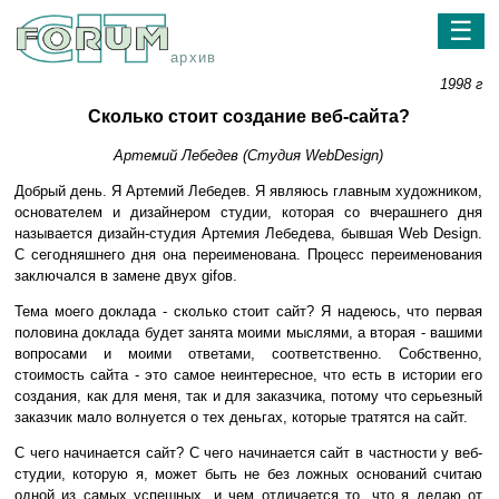
☰
архив
1998 г
Сколько стоит создание веб-сайта?
Артемий Лебедев (Студия WebDesign)
Добрый день. Я Артемий Лебедев. Я являюсь главным художником,
основателем и дизайнером студии, которая со вчерашнего дня
называется дизайн-студия Артемия Лебедева, бывшая Web Design.
С сегодняшнего дня она переименована. Процесс переименования
заключался в замене двух gifов.
Тема моего доклада - сколько стоит сайт? Я надеюсь, что первая
половина доклада будет занята моими мыслями, а вторая - вашими
вопросами и моими ответами, соответственно. Собственно,
стоимость сайта - это самое неинтересное, что есть в истории его
создания, как для меня, так и для заказчика, потому что серьезный
заказчик мало волнуется о тех деньгах, которые тратятся на сайт.
С чего начинается сайт? С чего начинается сайт в частности у веб-
студии, которую я, может быть не без ложных оснований считаю
одной из самых успешных, и чем отличается то, что я делаю от