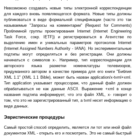
Невозможно создавать новые типы электронной корреспонденции
для каждого вновь появляющегося формата. Новые типы должны
публиковаться в виде формальной спецификации (часто это так
называемые "Запросы на комментарии" (Request for Comments)
Проблемной группы проектирования Internet (Internet Engineering
Task Force, сокр. IETF)) и регистрироваться в Агентстве по
выделению имен и уникальных параметров протоколов Internet
(Internet Assigned Numbers Authority - IANA). Но экспериментальные
подтипы могут определяться и без регистрации. Они должны
начинаться с символов х-. Например, тип корреспонденции для
авторского языка разметки номенклатуры телевизоров,
придуманного автором в качестве примера для его книги "Библия
XML 1.1" (XML 1.1 Bible), может быть назван application/x-tvml+xml.
Тип application указывает процессорам, что данный файл должен
обрабатываться не как данные ASCII. Выражение +xml в конце
названия подтипа информирует, что это файл XML, х- говорит о
том, что это не зарегистрированный тип, а tvml несет информацию о
виде данных.
Эвристические процедуры
Самый простой способ определить, является ли тот или иной файл
документом XML - открыть его и посмотреть. Это не самый быстрый