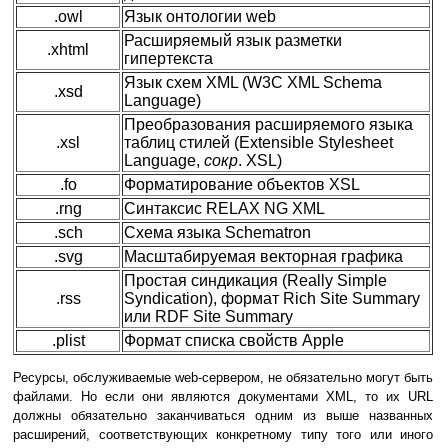
.owl
Язык онтологии web
Расширяемый язык разметки
.xhtml
гипертекста
Язык схем XML (W3C XML Schema
.xsd
Language)
Преобразования расширяемого языка
.xsl
таблиц стилей (Extensible Stylesheet
Language,
сокр
. XSL)
.fo
Форматирование объектов XSL
.rng
Синтаксис RELAX NG XML
.sch
Схема языка Schematron
.svg
Масштабируемая векторная графика
Простая синдикация (Really Simple
.rss
Syndication), формат Rich Site Summary
или RDF Site Summary
.plist
Формат списка свойств Apple
Ресурсы, обслуживаемые web-сервером, не обязательно могут быть
файлами. Но если они являются документами XML, то их URL
должны обязательно заканчиваться одним из выше названных
расширений, соответствующих конкретному типу того или иного