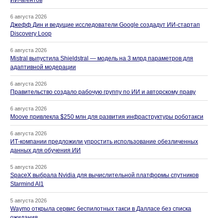
ИИ-агентов
6 августа 2026
Джефф Дин и ведущие исследователи Google создадут ИИ-стартап
Discovery Loop
6 августа 2026
Mistral выпустила Shieldstral — модель на 3 млрд параметров для
адаптивной модерации
6 августа 2026
Правительство создало рабочую группу по ИИ и авторскому праву
6 августа 2026
Moove привлекла $250 млн для развития инфраструктуры роботакси
6 августа 2026
ИТ-компании предложили упростить использование обезличенных
данных для обучения ИИ
5 августа 2026
SpaceX выбрала Nvidia для вычислительной платформы спутников
Starmind AI1
5 августа 2026
Waymo открыла сервис беспилотных такси в Далласе без списка
ожидания