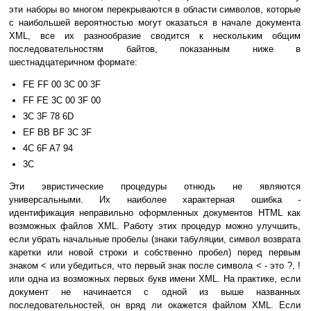
эти наборы во многом перекрываются в области символов, которые
с наибольшей вероятностью могут оказаться в начале документа
XML, все их разнообразие сводится к нескольким общим
последовательностям байтов, показанным ниже в
шестнадцатеричном формате:
FE FF 00 3C 00 3F
FF FE 3C 00 3F 00
3C 3F 78 6D
EF BB BF 3C 3F
4C 6F A7 94
3C
Эти эвристические процедуры отнюдь не являются
универсальными. Их наиболее характерная ошибка -
идентификация неправильно оформленных документов HTML как
возможных файлов XML. Работу этих процедур можно улучшить,
если убрать начальные пробелы (знаки табуляции, символ возврата
каретки или новой строки и собственно пробел) перед первым
знаком < или убедиться, что первый знак после символа < - это ?, !
или одна из возможных первых букв имени XML. На практике, если
документ не начинается с одной из выше названных
последовательностей, он вряд ли окажется файлом XML. Если