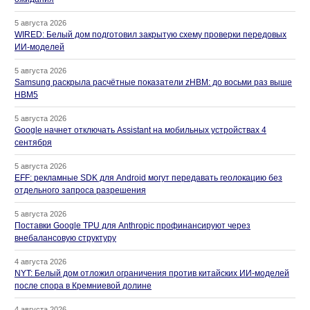
5 августа 2026
WIRED: Белый дом подготовил закрытую схему проверки передовых
ИИ-моделей
5 августа 2026
Samsung раскрыла расчётные показатели zHBM: до восьми раз выше
HBM5
5 августа 2026
Google начнет отключать Assistant на мобильных устройствах 4
сентября
5 августа 2026
EFF: рекламные SDK для Android могут передавать геолокацию без
отдельного запроса разрешения
5 августа 2026
Поставки Google TPU для Anthropic профинансируют через
внебалансовую структуру
4 августа 2026
NYT: Белый дом отложил ограничения против китайских ИИ-моделей
после спора в Кремниевой долине
4 августа 2026