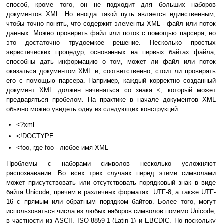
способ, кроме того, он не подходит для больших наборов
документов XML. Но иногда такой путь является единственным,
чтобы точно понять, что содержит элементы XML - файл или поток
данных. Можно проверить файл или поток с помощью парсера, но
это достаточно трудоемкое решение. Несколько простых
эвристических процедур, основанных на первых байтах файла,
способны дать информацию о том, может ли файл или поток
оказаться документом XML и, соответственно, стоит ли проверять
его с помощью парсера. Например, каждый корректно созданный
документ XML должен начинаться со знака <, который может
предваряться пробелом. На практике в начале документов XML
обычно можно увидеть одну из следующих конструкций:
<?xml
<!DOCTYPE
<foo, где foo - любое имя XML
Проблемы с наборами символов несколько усложняют
распознавание. Во всех трех случаях перед этими символами
может присутствовать или отсутствовать порядковый знак в виде
байта Unicode, причем в различных форматах: UTF-8, а также UTF-
16 с прямым или обратным порядком байтов. Более того, могут
использоваться числа из любых наборов символов помимо Unicode,
в частности из ASCII, ISO-8859-1 (Latin-1) и EBCDIC. Но поскольку