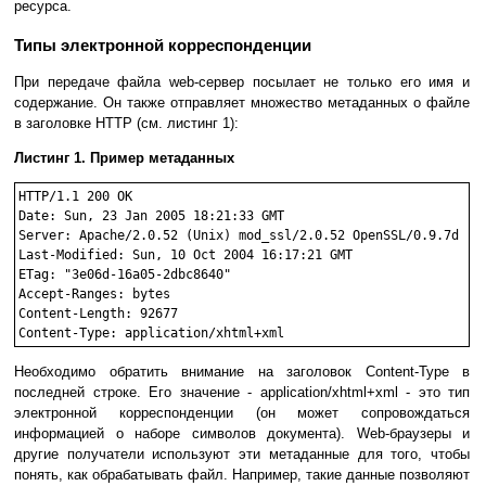
ресурса.
Типы электронной корреспонденции
При передаче файла web-сервер посылает не только его имя и
содержание. Он также отправляет множество метаданных о файле
в заголовке HTTP (см. листинг 1):
Листинг 1. Пример метаданных
HTTP/1.1 200 OK

Date: Sun, 23 Jan 2005 18:21:33 GMT

Server: Apache/2.0.52 (Unix) mod_ssl/2.0.52 OpenSSL/0.9.7d

Last-Modified: Sun, 10 Oct 2004 16:17:21 GMT

ETag: "3e06d-16a05-2dbc8640"

Accept-Ranges: bytes

Content-Length: 92677

Необходимо обратить внимание на заголовок Content-Type в
последней строке. Его значение - application/xhtml+xml - это тип
электронной корреспонденции (он может сопровождаться
информацией о наборе символов документа). Web-браузеры и
другие получатели используют эти метаданные для того, чтобы
понять, как обрабатывать файл. Например, такие данные позволяют