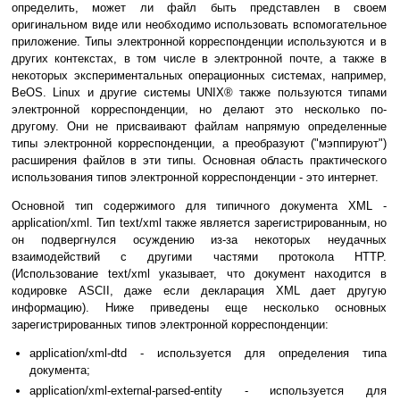
определить, может ли файл быть представлен в своем
оригинальном виде или необходимо использовать вспомогательное
приложение. Типы электронной корреспонденции используются и в
других контекстах, в том числе в электронной почте, а также в
некоторых экспериментальных операционных системах, например,
BeOS. Linux и другие системы UNIX® также пользуются типами
электронной корреспонденции, но делают это несколько по-
другому. Они не присваивают файлам напрямую определенные
типы электронной корреспонденции, а преобразуют ("мэппируют")
расширения файлов в эти типы. Основная область практического
использования типов электронной корреспонденции - это интернет.
Основной тип содержимого для типичного документа XML -
application/xml. Тип text/xml также является зарегистрированным, но
он подвергнулся осуждению из-за некоторых неудачных
взаимодействий с другими частями протокола HTTP.
(Использование text/xml указывает, что документ находится в
кодировке ASCII, даже если декларация XML дает другую
информацию). Ниже приведены еще несколько основных
зарегистрированных типов электронной корреспонденции:
application/xml-dtd - используется для определения типа
документа;
application/xml-external-parsed-entity - используется для