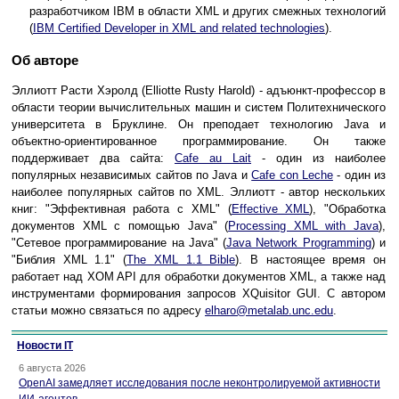
разработчиком IBM в области XML и других смежных технологий
(
IBM Certified Developer in XML and related technologies
).
Об авторе
Эллиотт Расти Хэролд (Elliotte Rusty Harold) - адъюнкт-профессор в
области теории вычислительных машин и систем Политехнического
университета в Бруклине. Он преподает технологию Java и
объектно-ориентированное программирование. Он также
поддерживает два сайта:
Cafe au Lait
- один из наиболее
популярных независимых сайтов по Java и
Cafe con Leche
- один из
наиболее популярных сайтов по XML. Эллиотт - автор нескольких
книг: "Эффективная работа с XML" (
Effective XML
), "Обработка
документов XML с помощью Java" (
Processing XML with Java
),
"Сетевое программирование на Java" (
Java Network Programming
) и
"Библия XML 1.1" (
The XML 1.1 Bible
). В настоящее время он
работает над XOM API для обработки документов XML, а также над
инструментами формирования запросов XQuisitor GUI. С автором
статьи можно связаться по адресу
elharo@metalab.unc.edu
.
Новости IT
6 августа 2026
OpenAI замедляет исследования после неконтролируемой активности