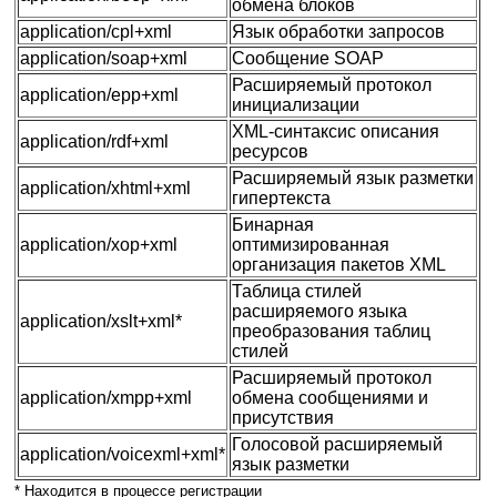
обмена блоков
application/cpl+xml
Язык обработки запросов
application/soap+xml
Сообщение SOAP
Расширяемый протокол
application/epp+xml
инициализации
XML-синтаксис описания
application/rdf+xml
ресурсов
Расширяемый язык разметки
application/xhtml+xml
гипертекста
Бинарная
application/xop+xml
оптимизированная
организация пакетов XML
Таблица стилей
расширяемого языка
application/xslt+xml*
преобразования таблиц
стилей
Расширяемый протокол
application/xmpp+xml
обмена сообщениями и
присутствия
Голосовой расширяемый
application/voicexml+xml*
язык разметки
* Находится в процессе регистрации