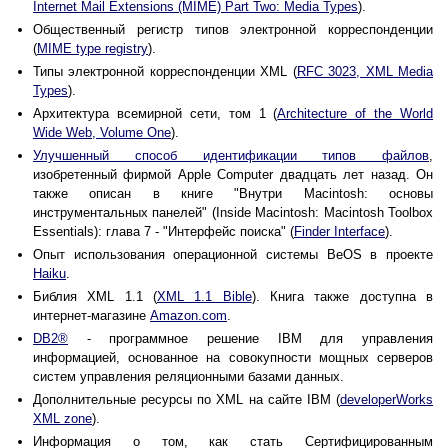
Internet Mail Extensions (MIME) Part Two: Media Types
).
Общественный регистр типов электронной корреспонденции
(
MIME type registry
).
Типы электронной корреспонденции XML (
RFC 3023, XML Media
Types
).
Архитектура всемирной сети, том 1 (
Architecture of the World
Wide Web, Volume One
).
Улучшенный способ идентификации типов файлов
,
изобретенный фирмой Apple Computer двадцать лет назад. Он
также описан в книге "Внутри Macintosh: основы
инструментальных панелей" (Inside Macintosh: Macintosh Toolbox
Essentials): глава 7 - "Интерфейс поиска" (
Finder Interface
).
Опыт использования операционной системы BeOS в проекте
Haiku
.
Библия XML 1.1 (
XML 1.1 Bible
). Книга также доступна в
интернет-магазине
Amazon.com
.
DB2®
- программное решение IBM для управления
информацией, основанное на совокупности мощных серверов
систем управления реляционными базами данных.
Дополнительные ресурсы по XML на сайте IBM (
developerWorks
XML zone
).
Информация о том, как стать Сертифицированным