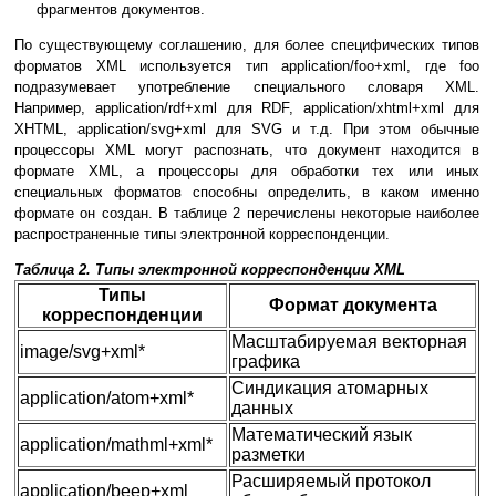
фрагментов документов.
По существующему соглашению, для более специфических типов
форматов XML используется тип application/foo+xml, где foo
подразумевает употребление специального словаря XML.
Например, application/rdf+xml для RDF, application/xhtml+xml для
XHTML, application/svg+xml для SVG и т.д. При этом обычные
процессоры XML могут распознать, что документ находится в
формате XML, а процессоры для обработки тех или иных
специальных форматов способны определить, в каком именно
формате он создан. В таблице 2 перечислены некоторые наиболее
распространенные типы электронной корреспонденции.
Таблица 2. Типы электронной корреспонденции XML
Типы
Формат документа
корреспонденции
Масштабируемая векторная
image/svg+xml*
графика
Синдикация атомарных
application/atom+xml*
данных
Математический язык
application/mathml+xml*
разметки
Расширяемый протокол
application/beep+xml