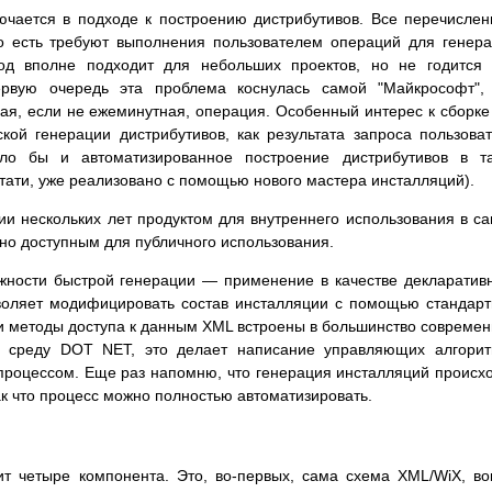
ючается в подходе к построению дистрибутивов. Все перечисле
то есть требуют выполнения пользователем операций для генер
од вполне подходит для небольших проектов, но не годится
ервую очередь эта проблема коснулась самой "Майкрософт",
я, если не ежеминутная, операция. Особенный интерес к сборке
кой генерации дистрибутивов, как результата запроса пользова
ло бы и автоматизированное построение дистрибутивов в та
 кстати, уже реализовано с помощью нового мастера инсталляций).
ии нескольких лет продуктом для внутреннего использования в с
дно доступным для публичного использования.
жности быстрой генерации — применение в качестве декларатив
зволяет модифицировать состав инсталляции с помощью стандар
и методы доступа к данным XML встроены в большинство совреме
ю среду DOT NET, это делает написание управляющих алгори
процессом. Еще раз напомню, что генерация инсталляций происх
ак что процесс можно полностью автоматизировать.
ит четыре компонента. Это, во-первых, сама схема XML/WiX, во