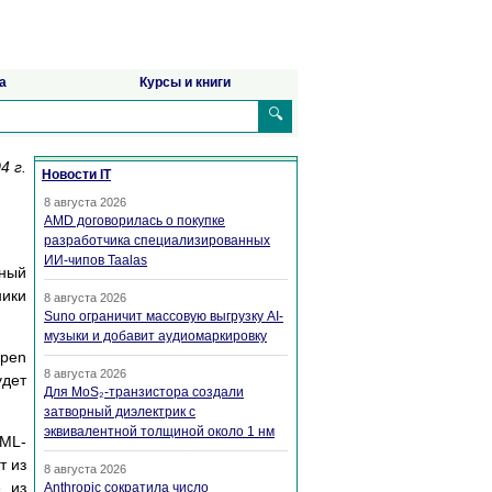
а
Курсы и книги
🔍
4 г.
Новости IT
8 августа 2026
AMD договорилась о покупке
разработчика специализированных
ИИ-чипов Taalas
ный
ники
8 августа 2026
Suno ограничит массовую выгрузку AI-
музыки и добавит аудиомаркировку
Open
8 августа 2026
удет
Для MoS₂-транзистора создали
затворный диэлектрик с
эквивалентной толщиной около 1 нм
XML-
т из
8 августа 2026
е из
Anthropic сократила число