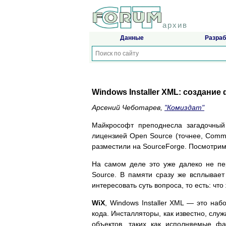
архив
Данные
Разраб
Windows Installer XML: создани
Арсений Чеботарев,
"Комиздат"
Майкрософт преподнесла загадочный
лицензией Open Source (точнее, Common
разместили на SourceForge. Посмотр
На самом деле это уже далеко не пе
Source. В памяти сразу же всплывает
интересовать суть вопроса, то есть: что
WiX
, Windows Installer XML — это на
кода. Инсталляторы, как известно, служ
объектов, таких как исполняемые фа