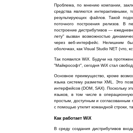
Проблема, по мнению компании, закл
средства являются интерактивными, 
результирующих файлов. Такой подх
поточного построения релизов. В п
построение дистрибутивов — ежедневна
лету" вызван возможностью динамичес
через веб-интерфейс. Нелишним бы
оболочках, как Visual Studio NET (что,
Так появился WiX. Будучи на протяжен
"Майкрософт", сегодня WiX стал свобо
Основное преимущество, кроме возмо
языка систему разметки XML. Это по
интерфейсов (DOM, SAX). Поскольку эт
языков, в том числе в операционну
простым, доступным и согласованным 
с помощью утилит командной строки, т
Как работает WiX
В среду создания дистрибутивов вход