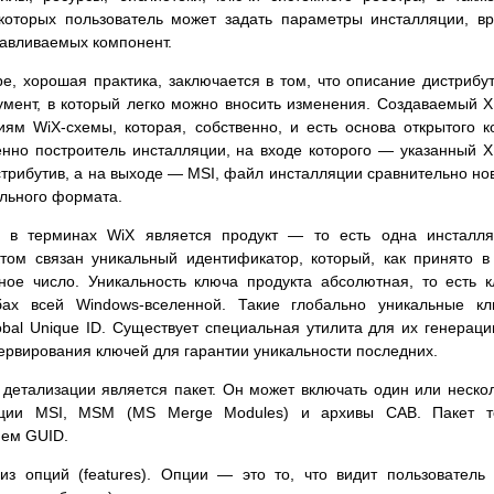
которых пользователь может задать параметры инсталляции, в
навливаемых компонент.
е, хорошая практика, заключается в том, что описание дистрибу
умент, в который легко можно вносить изменения. Создаваемый 
ям WiX-схемы, которая, собственно, и есть основа открытого к
нно построитель инсталляции, на входе которого — указанный 
трибутив, а на выходе — MSI, файл инсталляции сравнительно но
ельного формата.
 в терминах WiX является продукт — то есть одна инсталля
ктом связан уникальный идентификатор, который, как принято 
ное число. Уникальность ключа продукта абсолютная, то есть 
ах всей Windows-вселенной. Такие глобально уникальные кл
al Unique ID. Существует специальная утилита для их генераци
зервирования ключей для гарантии уникальности последних.
детализации является пакет. Он может включать один или неско
ции MSI, MSM (MS Merge Modules) и архивы CAB. Пакет т
ием GUID.
из опций (features). Опции — это то, что видит пользователь