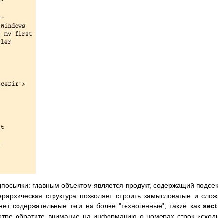
дпосылки: главным объектом является продукт, содержащий подсе
Иерархическая структура позволяет строить замысловатые и сло
яет содержательные тэги на более "техногенные", такие как
sect
отре обратите внимание на информацию о номерах строк исход