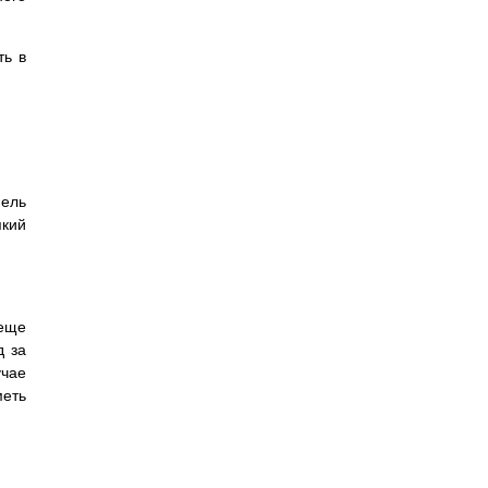
ть в
нель
який
 еще
д за
учае
меть