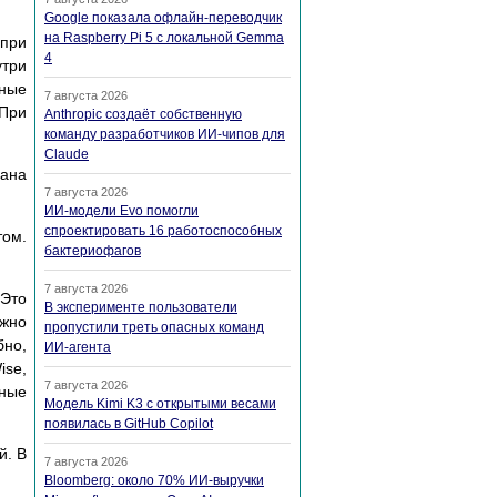
Google показала офлайн-переводчик
на Raspberry Pi 5 с локальной Gemma
 при
4
утри
ьные
7 августа 2026
 При
Anthropic создаёт собственную
команду разработчиков ИИ-чипов для
Claude
ана
7 августа 2026
ИИ-модели Evo помогли
спроектировать 16 работоспособных
том.
бактериофагов
7 августа 2026
 Это
В эксперименте пользователи
ожно
пропустили треть опасных команд
бно,
ИИ-агента
ise,
7 августа 2026
ные
Модель Kimi K3 с открытыми весами
появилась в GitHub Copilot
й. В
7 августа 2026
Bloomberg: около 70% ИИ-выручки