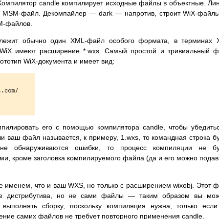
Компилятор candle компилирует исходные файлы в объектные. Ли
ли MSM-файл. Декомпайлер — dark — напротив, строит WiX-файл
M-файлов.
 лежит обычно один XML-файл особого формата, в терминах 
WiX имеют расширение *.wxs. Самый простой и тривиальный 
рототип WiX-документа и имеет вид:
мпилировать его с помощью компилятора candle, чтобы убедить
и ваш файл называется, к примеру, 1.wxs, то командная строка б
 не обнаруживаются ошибки, то процесс компиляции не бу
и, кроме заголовка компилируемого файла (да и его можно подав
е именем, что и ваш WXS, но только с расширением wixobj. Этот 
е дистрибутива, но не сами файлы — таким образом вы мож
 выполнять сборку, поскольку компиляция нужна, только есл
ение самих файлов не требует повторного применения candle.