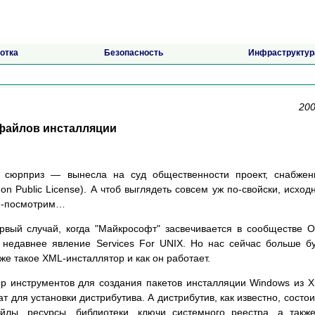
отка
Безопасность
Инфраструктур
200
е файлов инсталляции
 сюрприз — вынесла на суд общественности проект, снабжен
 Public License). А чтоб выглядеть совсем уж по-свойски, исход
им-посмотрим…
рвый случай, когда "Майкрософт" засвечивается в сообществе 
 недавнее явление Services For UNIX. Но нас сейчас больше б
 же такое XML-инсталлятор и как он работает.
бор инструментов для создания пакетов инсталляции Windows из 
ат для установки дистрибутива. А дистрибутив, как известно, состои
йлы, ресурсы, библиотеки, ключи системного реестра, а такж