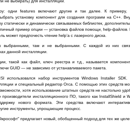
ли не выбирать) для инсталляции.
ру: одни features включают другие и так далее. К примеру,
выбрать установку компонент для создания программ на C++. Вн
ку статически и динамически связываемых библиотек, дополнител
 типичный пример опции — установка файлов помощи, help-файлов.
ь может предпочесть чтение help’а с лазерного диска.
к выбранными, там и не выбранными. С каждой из них связ
ках данной инсталляции.
и, такой как файл, ключ реестра и т.д., называется компонен
ючи GUID — не зависимо от устанавливаемого пакета.
SI использовался набор инструментов Windows Installer SDK.
алляции и специальный редактор Orca. С помощью этих средств м
зможности, хотя использование штатных средств не настольно удо
 производители инсталляционного ПО, такого как InstallShield и W
ддержку нового формата. Эти средства включают интерактив
ругие инструменты, упрощающие процесс.
йкрософт" предлагает новый, обобщенный подход для тех же целе