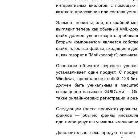
интерактивных диалогов, с помощью 
каталога приложения или состава уста
Элемент новизны, или, по крайней мер
выглядит теперь как обычный XML-док
файл должен удовлетворять требовани
Вторым компонентом является собстве
файл, плюс все файлы, входящие в дис
и, как говорят в "Майкрософт", окончат
Основным объектом верхнего уровня
устанавливает один продукт. С проду
Windows, представляет собой 128-бит
должен быть уникальным в масштаб
сокращенно называют GUID’ами — Glob
также онлайн-сервис регистрации и ре
Следующим (после продукта) уровнем 
файлов — обычно файлы инсталля
идентифицируется уникальным значен
Дополнительно весь продукт состоит 