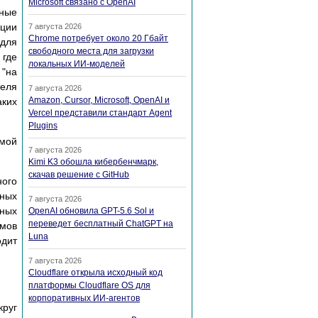
Microsoft связано с OpenAI
нные
ации
7 августа 2026
Chrome потребует около 20 Гбайт
 для
свободного места для загрузки
 где
локальных ИИ-моделей
 "на
теля
7 августа 2026
Amazon, Cursor, Microsoft, OpenAI и
ких
Vercel представили стандарт Agent
Plugins
амой
7 августа 2026
Kimi K3 обошла кибербенчмарк,
скачав решение с GitHub
ного
тных
7 августа 2026
нных
OpenAI обновила GPT-5.6 Sol и
переведет бесплатный ChatGPT на
тмов
Luna
одит
7 августа 2026
Cloudflare открыла исходный код
платформы Cloudflare OS для
корпоративных ИИ-агентов
круг