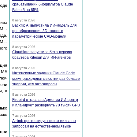
срабатываний биофильтра Claude
роде
Fable 5 на 85%
8 августа 2026
тива
Backflip AI выпустила ИИ-модель для
XML-
преобразования 3D-сканов в
ода.
параметрические CAD-модели
XML-
8 августа 2026
вого
Cloudflare запустила бета-версию
браузера Kitesurf для ИИ-агентов
ция
8 августа 2026
в MS
Интенсивные задания Claude Code
ключ
могут расходовать в сотни раз больше
ючи
энергии, чем чат-запросы
и, а
8 августа 2026
Firebird открыла в Армении ИИ-центр
и планирует развернуть 70 тысяч GPU
лько
оже
7 августа 2026
Airbnb протестирует поиск жилья по
запросам на естественном языке
 при
7 августа 2026