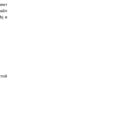
яет
файл
bj в
стой