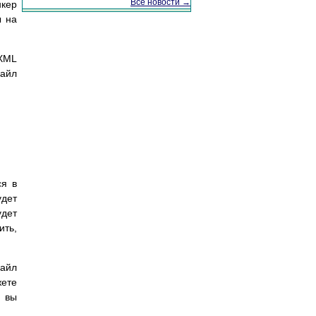
Все новости →
нкер
ы на
XML
файл
ся в
удет
дет
ить,
файл
ете
и вы