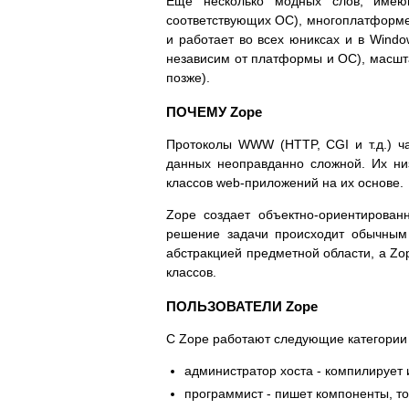
Еще несколько модных слов, имеющ
соответствующих ОС), многоплатформе
и работает во всех юниксах и в Wind
независим от платформы и ОС), масшт
позже).
ПОЧЕМУ Zope
Протоколы WWW (HTTP, CGI и т.д.) ч
данных неоправданно сложной. Их ни
классов web-приложений на их основе.
Zope создает объектно-ориентирован
решение задачи происходит обычным
абстракцией предметной области, а Zo
классов.
ПОЛЬЗОВАТЕЛИ Zope
C Zope работают следующие категории
администратор хоста - компилирует
программист - пишет компоненты, то 