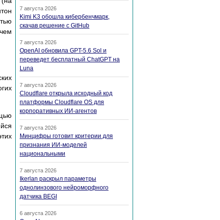
(на
7 августа 2026
итон
Kimi K3 обошла кибербенчмарк,
стью
скачав решение с GitHub
 чем
7 августа 2026
OpenAI обновила GPT-5.6 Sol и
переведет бесплатный ChatGPT на
Luna
ских
7 августа 2026
огих
Cloudflare открыла исходный код
платформы Cloudflare OS для
корпоративных ИИ-агентов
ощью
ийся
7 августа 2026
этих
Минцифры готовит критерии для
признания ИИ-моделей
национальными
7 августа 2026
Ikerlan раскрыл параметры
однолинзового нейроморфного
датчика BEGI
6 августа 2026