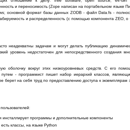
их отношение к делу: free software, open source, 64-бит 
нность и переносимость (Zope написан на портабельном языке П
ows; основной формат базы данных ZODB - файл Data.fs - полно
абируемость и распределенность (с помощью компонента ZEO, о
асто неадекватны задачам и могут делать публикацию динамиче
зкий уровень недостаточен для непосредственного создания мн
ную оболочку вокруг этих низкоуровневых средств. С его пом
 путем - программист пишет набор иерархий классов, являющ
pe берет на себя труд по предоставлению доступа к экземплярам 
 пользователей:
 и инсталлирует программы и дополнительные компоненты
есть классы, на языке Python