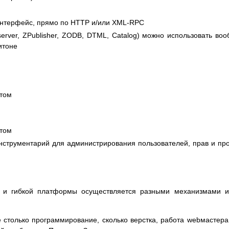
интерфейс, прямо по HTTP и/или XML-RPC
erver, ZPublisher, ZODB, DTML, Catalog) можно использовать во
итоне
том
том
нструментарий для администрирования пользователей, прав и пр
 и гибкой платформы осуществляется разными механизмами и
столько программирование, сколько верстка, работа webмастера