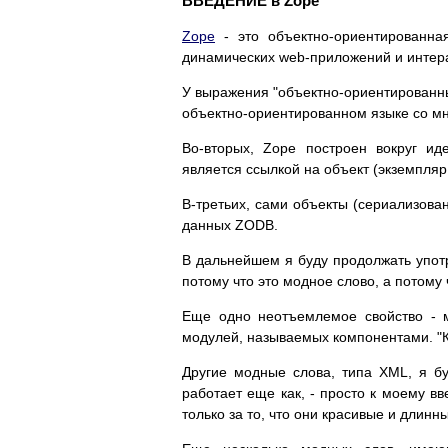
ВВЕДЕНИЕ в Zope
Zope
- это объектно-ориентированна
динамических web-приложений и интера
У выражения "объектно-ориентированны
объектно-ориентированном языке со м
Во-вторых, Zope построен вокруг ид
является ссылкой на объект (экземпля
В-третьих, сами объекты (сериализова
данных ZODB.
В дальнейшем я буду продолжать употр
потому что это модное слово, а потому
Еще одно неотъемлемое свойство - м
модулей, называемых компонентами. "Ко
Другие модные слова, типа XML, я бу
работает еще как, - просто к моему в
только за то, что они красивые и длинн