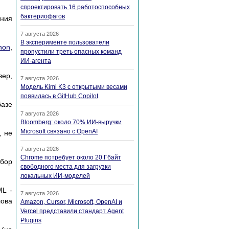
спроектировать 16 работоспособных
бактериофагов
ания
7 августа 2026
В эксперименте пользователи
hon
,
пропустили треть опасных команд
ИИ-агента
зер,
7 августа 2026
Модель Kimi K3 с открытыми весами
появилась в GitHub Copilot
базе
7 августа 2026
Bloomberg: около 70% ИИ-выручки
Microsoft связано с OpenAI
, не
7 августа 2026
Chrome потребует около 20 Гбайт
абор
свободного места для загрузки
локальных ИИ-моделей
ML -
7 августа 2026
лова
Amazon, Cursor, Microsoft, OpenAI и
Vercel представили стандарт Agent
Plugins