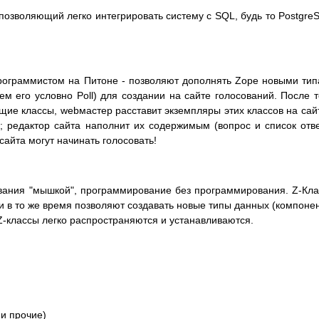
позволяющий легко интегрировать систему с SQL, будь то Postgre
рограммистом на Питоне - позволяют дополнять Zope новыми ти
м его условно Poll) для создании на сайте голосований. После т
щие классы, webмастер расставит экземпляры этих классов на сай
; редактор сайта наполнит их содержимым (вопрос и список отв
сайта могут начинать голосовать!
вания "мышкой", программирование без программирования. Z-Кл
и в то же время позволяют создавать новые типы данных (компоне
-классы легко распространяются и устанавливаются.
и прочие)