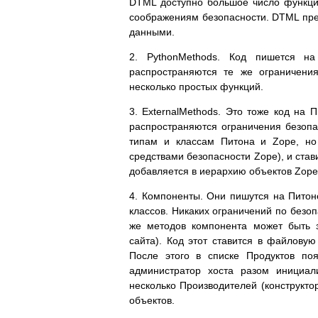
DTML доступно большое число функций
соображениям безопасности. DTML пре
данными.
2. PythonMethods. Код пишется н
распространяются те же ограничени
несколько простых функций.
3. ExternalMethods. Это тоже код на 
распространяются ограничения безопас
типам и классам Питона и Zope, но
средствами безопасности Zope), и став
добавляется в иерархию объектов Zope
4. Компоненты. Они пишутся на Питоне
классов. Никаких ограничений по безоп
же методов компонента может быть 
сайта). Код этот ставится в файловую
После этого в списке Продуктов по
администратор хоста разом инициал
несколько Производителей (конструкто
объектов.