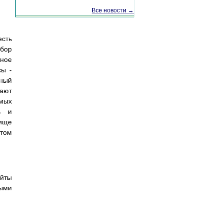
Все новости →
сть
абор
тное
сы -
нный
вают
имых
ь и
ище
нтом
айты
выми