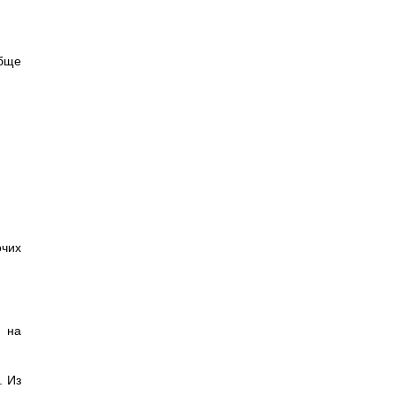
обще
очих
 на
. Из