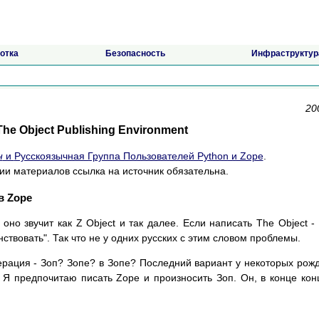
отка
Безопасность
Инфраструктур
20
The Object Publishing Environment
н
и
Русскоязычная Группа Пользователей Python и Zope
.
ии материалов ссылка на источник обязательна.
в Zope
но звучит как Z Object и так далее. Если написать The Object -
нствовать". Так что не у одних русских с этим словом проблемы.
ерация - Зоп? Зопе? в Зопе? Последний вариант у некоторых рож
Я предпочитаю писать Zope и произносить Зоп. Он, в конце кон