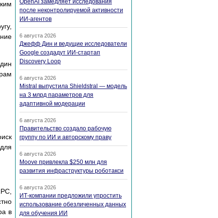
OpenAI замедляет исследования
ским
после неконтролируемой активности
ИИ-агентов
угу,
ание
6 августа 2026
Джефф Дин и ведущие исследователи
Google создадут ИИ-стартап
Discovery Loop
один
орам
6 августа 2026
Mistral выпустила Shieldstral — модель
на 3 млрд параметров для
адаптивной модерации
6 августа 2026
Правительство создало рабочую
оиск
группу по ИИ и авторскому праву
 для
6 августа 2026
Moove привлекла $250 млн для
развития инфраструктуры роботакси
6 августа 2026
RPC,
ИТ-компании предложили упростить
стно
использование обезличенных данных
ра в
для обучения ИИ