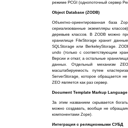
режиме PCGI (однопоточный сервер Pers
Object Database (ZODB)
Объектно-ориентированная база Zo
сериализованные экземпляры классов)
деревьев классов. В ZODB можно про
хранилище FileStorage хранит данные
SQLStorage или BerkeleyStorage. ZO
undo (только с соответствующим хран
Версии и откат, а остальные хранилища
данных. Отдельный механизм ZEO 
масштабируемость путем кластери
ServerStorage, которое обращается не
ZEO является как раз сервер.
Document Template Markup Language
За этим названием скрывается богат
можно создавать, вообще не обращаяс
компонентами Zope).
Интеграция с реляционными СУБД