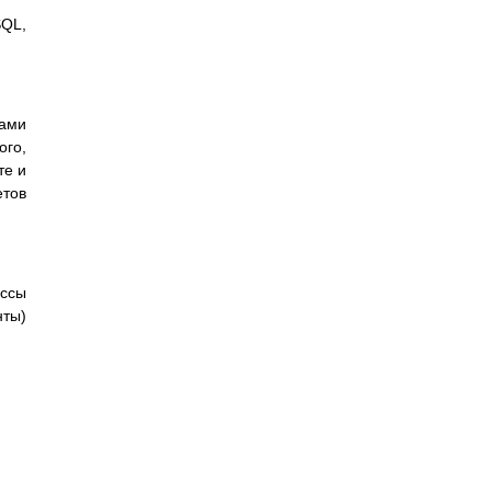
SQL,
пами
ого,
те и
етов
ассы
нты)