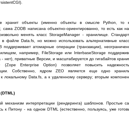
istentCGI).
pe хранит объекты (именно объекты в смысле Python, то е
; сама ZODB написана объектно-ориентированно, то есть как н
извольно менять класс StorageManager - хранилище. Стандар
 в файле Data.fs, но можно использовать альтернативные клас
DB поддерживает атомарные операции (транзакции), неограниче
илищем, например, FileStorage или InterbaseStorage поддержи
 - нет), приватные Версии, и масштабируется до гигабайтов хран
(Zope Enterprise Option) позволяет повысить надежност
зации. Собственно, ядром ZEO является еще одно хранил
 к локальному Data.fs, а к удаленному серверу; вторым компоне
 (DTML)
ый механизм интерпретации (рендеринга) шаблонов. Простые с
ь к Питону - на одном DTML (естественно, пользуясь, уже гото