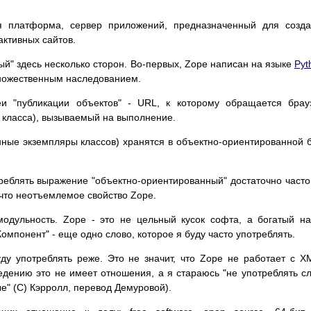
я платформа, сервер приложений, предназначенный для созд
ктивных сайтов.
й" здесь несколько сторон. Во-первых, Zope написан на языке
Pyt
ножественным наследованием.
еи "публикации объектов" - URL, к которому обращается брау
р класса), вызываемый на выполнение.
нные экземпляры классов) хранятся в объектно-ориентированной 
еблять выражение "объектно-ориентированный" достаточно часто
 что неотъемлемое свойство Zope.
одульность. Zope - это не цельный кусок софта, а богатый н
мпонент" - еще одно слово, которое я буду часто употреблять.
ду употреблять реже. Это не значит, что Zope не работает с X
ведению это не имеет отношения, а я стараюсь "не употреблять с
ые" (C) Кэрролл, перевод Демуровой).