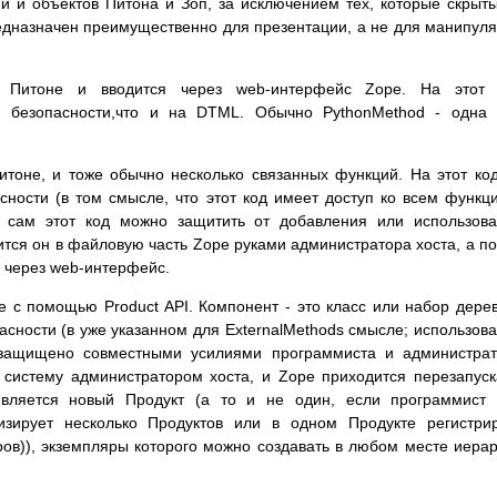
 и объектов Питона и Зоп, за исключением тех, которые скрыт
дназначен преимущественно для презентации, а не для манипул
а Питоне и вводится через web-интерфейс Zope. На этот 
я безопасности,что и на DTML. Обычно PythonMethod - одна
Питоне, и тоже обычно несколько связанных функций. На этот ко
ности (в том смысле, что этот код имеет доступ ко всем функц
 сам этот код можно защитить от добавления или использов
ится он в файловую часть Zope руками администратора хоста, а п
 через web-интерфейс.
 с помощью Product API. Компонент - это класс или набор дере
асности (в уже указанном для ExternalMethods смысле; использов
защищено совместными усилиями программиста и администрат
 систему администратором хоста, и Zope приходится перезапуск
является новый Продукт (а то и не один, если программист
изирует несколько Продуктов или в одном Продукте регистри
ров)), экземпляры которого можно создавать в любом месте иера