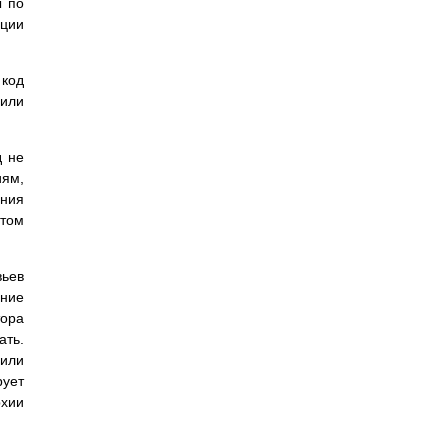
ы по
яции
код
 или
д не
иям,
ания
отом
вьев
ание
ора
ать.
 или
рует
рхии