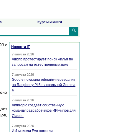
а
Курсы и книги
🔍
00 г
Новости IT
7 августа 2026
Airbnb протестирует поиск жилья по
запросам на естественном языке
7 августа 2026
Google показала офлайн-переводчик
на Raspberry Pi 5 с локальной Gemma
4
 оно
7 августа 2026
Anthropic создаёт собственную
дает
команду разработчиков ИИ-чипов для
цов,
Claude
7 августа 2026
ИИ-модели Evo помогли