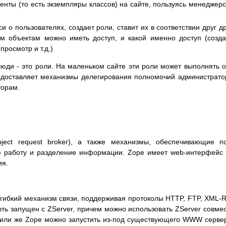
енты (то есть экземпляры классов) на сайте, пользуясь менеджер
и о пользователях, создает роли, ставит их в соответствии друг др
ким объектам можно иметь доступ, и какой именно доступ (созд
просмотр и т.д.)
люди - это роли. На маленьком сайте эти роли может выполнять 
редоставляет механизмы делегирования полномочий администрат
торам.
ject request broker), а также механизмы, обеспечивающие п
ную работу и разделение информации. Zope имеет web-интерфейс
ия.
гибкий механизм связи, поддерживая протоколы HTTP, FTP, XML-
ыть запущен с ZServer, причем можно использовать ZServer совме
ли же Zope можно запустить из-под существующего WWW серве