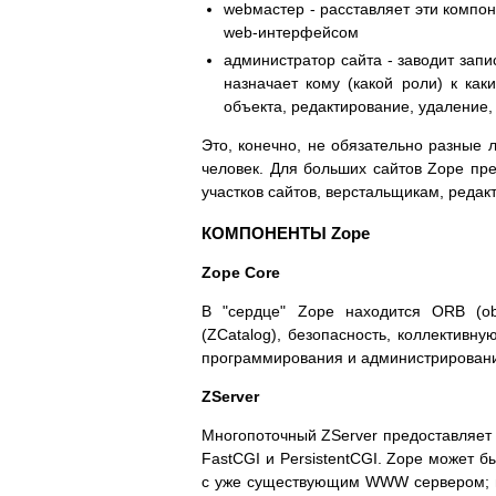
webмастер - расставляет эти компон
web-интерфейсом
администратор сайта - заводит запис
назначает кому (какой роли) к ка
объекта, редактирование, удаление, 
Это, конечно, не обязательно разные 
человек. Для больших сайтов Zope п
участков сайтов, верстальщикам, редак
КОМПОНЕНТЫ Zope
Zope Core
В "сердце" Zope находится ORB (ob
(ZCatalog), безопасность, коллектив
программирования и администрирован
ZServer
Многопоточный ZServer предоставляет 
FastCGI и PersistentCGI. Zope может б
с уже существующим WWW сервером; и