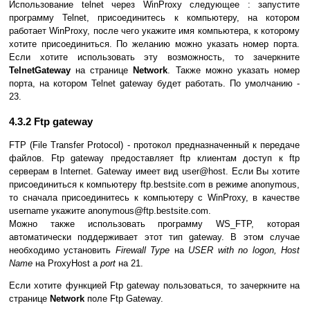
Использование telnet через WinProxy следующее : запустите
программу Telnet, присоединитесь к компьютеру, на котором
работает WinProxy, после чего укажите имя компьютера, к которому
хотите присоединиться. По желанию можно указать номер порта.
Если хотите использовать эту возможность, то зачеркните
TelnetGateway
на странице
Network
. Также можно указать номер
порта, на котором Telnet gateway будет работать. По умолчанию -
23.
4.3.2 Ftp gateway
FTP (File Transfer Protocol) - протокол предназначенный к передаче
файлов. Ftp gateway предоставляет ftp клиентам доступ к ftp
серверам в Internet. Gateway имеет вид user@host. Если Вы хотите
присоединиться к компьютеру ftp.bestsite.com в режиме anonymous,
то сначала присоединитесь к компьютеру с WinProxy, в качестве
username укажите anonymous@ftp.bestsite.com.
Можно также использовать программу WS_FTP, которая
автоматически поддерживает этот тип gateway. В этом случае
необходимо установить
Firewall Type
на
USER with no logon, Host
Name
на ProxyHost a
port
на 21.
Если хотите функцией Ftp gateway пользоваться, то зачеркните на
странице
Network
поле Ftp Gateway.