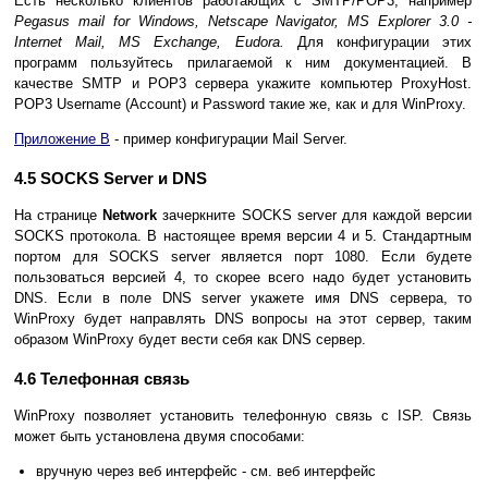
Есть несколько клиентов работающих с SMTP/POP3, например
Pegasus mail for Windows, Netscape Navigator, MS Explorer 3.0 -
Internet Mail, MS Exchange, Eudora.
Для конфигурации этих
программ пользуйтесь прилагаемой к ним документацией. В
качестве SMTP и POP3 сервера укажите компьютер ProxyHost.
POP3 Username (Account) и Password такие же, как и для WinProxy.
Приложение B
- пример конфигурации Mail Server.
4.5 SOCKS Server и DNS
На странице
Network
зачеркните SOCKS server для каждой версии
SOCKS протокола. В настоящее время версии 4 и 5. Стандартным
портом для SOCKS server является порт 1080. Если будете
пользоваться версией 4, то скорее всего надо будет установить
DNS. Если в поле DNS server укажете имя DNS сервера, то
WinProxy будет направлять DNS вопросы на этот сервер, таким
образом WinProxy будет вести себя как DNS сервер.
4.6 Телефонная связь
WinProxy позволяет установить телефонную связь с ISP. Связь
может быть установлена двумя способами:
вручную через веб интерфейс - см. веб интерфейс