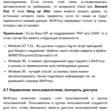
присоединения. Если хотите, чтоб связь устанавливалась
автоматически по требованию, то зачеркните check box
Demand
Dial
. В поле
Hang up After
также можете указать время, по
истечении которого связь прервется, если по линии не будут
переносится никакие данные. WinProxy прерывают только ту связь,
которую сам установил.
Примечание :
Если Ваш ISP не поддерживает PAP или CHAP, то в
этом случае Вы имеете следующие возможности :
Windows NT 3.51 - Вы должны создать log-on skript пригодный
для Вашего соединения. Шаблон такого skriptа найдете в файле
WINNT35\system32\ras\switch.inf.
Windows 95 - в момент присоединения надо подойти к WinProxy
и указать в терминальном окне необходимые данные.
Windows 95 - лучший способ: установку связи можно
автоматизировать, более подробную информацию см. на
домашней странице WinProxy.
4.7 Управление пользователями, контроль доступа
WinProxy позволяет создать счет пользователей и группы
пользователей. Пользователи и группы пользователей создаются
для того, чтобы обозначить область доступа пользователей через