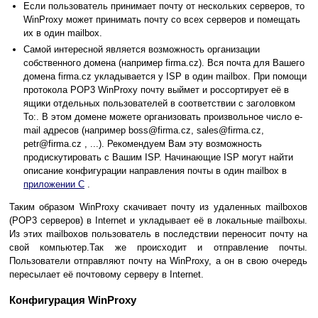
Если пользователь принимает почту от нескольких серверов, то
WinProxy может принимать почту со всех серверов и помещать
их в один mailbox.
Самой интересной является возможность организации
собственного домена (например firma.cz). Вся почта для Вашего
домена firma.cz укладывается у ISP в один mailbox. При помощи
протокола POP3 WinProxy почту выймет и россортирует её в
ящики отдельных пользователей в соответствии с заголовком
To:. В этом домене можете организовать произвольное число e-
mail адресов (например boss@firma.cz, sales@firma.cz,
petr@firma.cz , ...). Рекомендуем Вам эту возможность
продискутировать с Вашим ISP. Начинающие ISP могут найти
описание конфигурации направления почты в один mailbox в
приложении C
.
Таким образом WinProxy скачивает почту из удаленных mailboxов
(POP3 серверов) в Internet и укладывает её в локальные mailboxы.
Из этих mailboxов пользователь в последствии переносит почту на
свой компьютер.Так же происходит и отправление почты.
Пользователи отправляют почту на WinProxy, а он в свою очередь
пересылает её почтовому серверу в Internet.
Конфигурация WinProxy