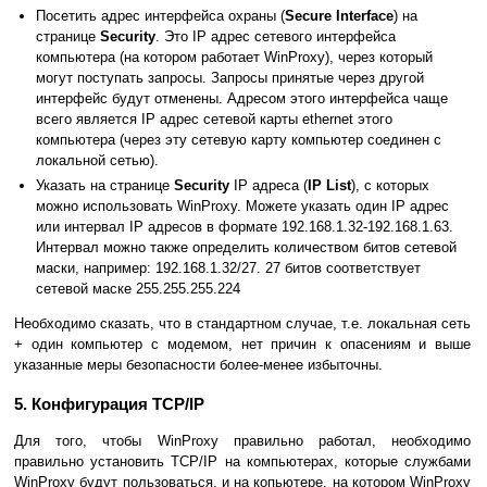
Посетить адрес интерфейса охраны (
Secure Interface
) на
странице
Security
. Это IP адрес сетевого интерфейса
компьютера (на котором работает WinProxy), через который
могут поступать запросы. Запросы принятые через другой
интерфейс будут отменены. Адресом этого интерфейса чаще
всего является IP адрес сетевой карты ethernet этого
компьютера (через эту сетевую карту компьютер соединен с
локальной сетью).
Указать на странице
Security
IP адреса (
IP List
), с которых
можно использовать WinProxy. Можете указать один IP адрес
или интервал IP адресов в формате 192.168.1.32-192.168.1.63.
Интервал можно также определить количеством битов сетевой
маски, например: 192.168.1.32/27. 27 битов соответствует
сетевой маске 255.255.255.224
Необходимо сказать, что в стандартном случае, т.е. локальная сеть
+ один компьютер с модемом, нет причин к опасениям и выше
указанные меры безопасности более-менее избыточны.
5. Конфигурация TCP/IP
Для того, чтобы WinProxy правильно работал, необходимо
правильно установить TCP/IP на компьютерах, которые службами
WinProxy будут пользоваться, и на копьютере, на котором WinProxy