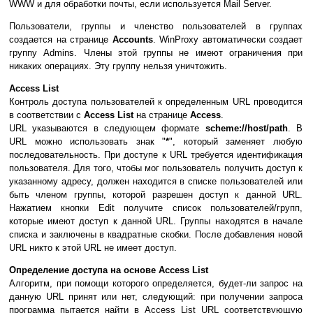
WWW и для обработки почты, если используется Mail Server.
Пользователи, группы и членство пользователей в группах
создается на странице
Accounts
. WinProxy автоматически создает
группу Admins. Члены этой группы не имеют ограничения при
никаких операциях. Эту группу нельзя уничтожить.
Access List
Контроль доступа пользователей к определенным URL проводится
в соответствии с
Access List
на странице
Access
.
URL указываются в следующем формате
scheme://host/path
. В
URL можно использовать знак "
*
", который заменяет любую
последовательность. При доступе к URL требуется идентификация
пользователя. Для того, чтобы мог пользователь получить доступ к
указанному адресу, должен находится в списке пользователей или
быть членом группы, которой разрешен доступ к данной URL.
Нажатием кнопки Edit получите список пользователей/групп,
которые имеют доступ к данной URL. Группы находятся в начале
списка и заключены в квадратные скобки. После добавления новой
URL никто к этой URL не имеет доступ.
Определение доступа на основе Access List
Алгоритм, при помощи которого определяется, будет-ли запрос на
данную URL принят или нет, следующий: при получении запроса
программа пытается найти в Access List URL соответствующую