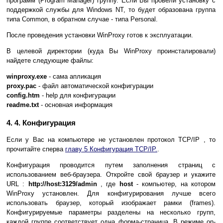
программ (Program Manager) группу. Если Вы провели установку с
поддержкой службы для Windows NT, то будет образована группа
типа Common, в обратном случае - типа Personal.
После проведения установки WinProxy готов к эксплуатации.
В целевой директории (куда Вы WinProxy проинсталировали)
найдете следующие файлы:
winproxy.exe
- сама апликация
proxy.pac
- файл автоматической конфигурации
config.htm
- help для конфигурации
readme.txt
- основная информация
4. 4. Конфигурация
Если у Вас на компьютере не установлен протокол TCP/IP , то
прочитайте сперва
главу 5 Конфигурация TCP/IP.
.
Конфигурация проводится путем заполнения страниц с
использованием веб-браузера. Откройте свой браузер и укажите
URL :
http://host:3129/admin
, где
host
- компьютер, на котором
WinProxy установлен. Для конфигурирования лучше всего
использовать браузер, который изображает рамки (frames).
Конфигурируемые параметры разделены на несколько групп,
каждой группе соответствует одна форма-страница. В режиме on-