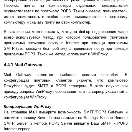
Перенос почты на компьютеры отдельных пользователей
осуществляется по протоколу POP3. Таким образом, пользователь
имеет возможность в любое время присоединиться к почтовому
компьютеру и скачать почту на свой компьютер.
В заключении можно сказать, что для dial-up подключения чаще
всего используется метод, при котором пользователи (почтовые
программы) посылают почту в Internet при помощи программы
SMTP (это проходит без проблем), а принимают почту при помощи
программы POP3. Такой же метод использует и WinProxy.
4.4.1 Mail Gateway
Mail Gateway является наиболее простым способом. В
конфигурации почтовых клиентов укажете, что компьютер
ProxyHost будет SMTP и POP3 сервером. В этом случае при
приходу запроса WinProxy перенаправит его на сервер указанный в
конфигурации WinProxy.
Конфигуоация WinProxy :
На странице
Mail
выберите возможность SMTP/POP3 Gateway и
нажмите клавишу Save. Потом нажмите на Settings. В поле Remote
SMTP Server и Remote POP3 Server впишите Ваш SMTP и POP3
Internet сервер.