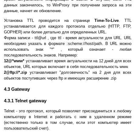
данных закончилось, то WinProxy при получении запроса на эти
данные, начнет их обновление.
Установка TTL проводится на странице
Time-To-Live
. TTL
устанавливается для каждого протокола отдельно (HTTP, FTP,
GOPHER) или более детально для определенных URL.
Форма записи - ttl@url , где ttl - время актуальности для URL. URL
необходимо указать в формате :scheme://host/path. В URL можно
использовать знак "*" , который означает - любая
последовательность знаков. Например:
12@*www*
устанавливает время актуальности на 12 дней для всех
объектов, URL которых включает в себя последовательность www.
2@ftp://*.zip
устанавливает "долговечность" на 2 дня для всех
объектов поступивших через ftp и имеющих расширение .zip
4.3 Gateway
4.3.1 Telnet gateway
Telnet - это протокол, который позволяет присоединиться к любому
компьютеру в Internet и работать с ним в удаленном режиме
(естественно только в том случае, если этот компьютер имеет
пользовательский счет).