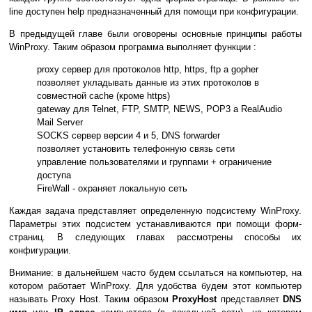
line доступен help предназначенный для помощи при конфигурации.
В предыдущей главе были оговорены основные принципы работы
WinProxy. Таким образом программа выполняет функции :
proxy сервер для протоколов http, https, ftp a gopher
позволяет укладывать данные из этих протоколов в
совместной cache (кроме https)
gateway для Telnet, FTP, SMTP, NEWS, POP3 a RealAudio
Mail Server
SOCKS сервер версии 4 и 5, DNS forwarder
позволяет установить телефонную связь сети
управление пользователями и группами + ограничение
доступа
FireWall - охраняет локальную сеть
Каждая задача представляет определенную подсистему WinProxy.
Параметры этих подсистем устанавливаются при помощи форм-
страниц. В следующих главах рассмотрены способы их
конфигурации.
Внимание: в дальнейшем часто будем ссылаться на компьютер, на
котором работает WinProxy. Для удобства будем этот компьютер
называть Proxy Host. Таким образом
ProxyHost
представляет
DNS