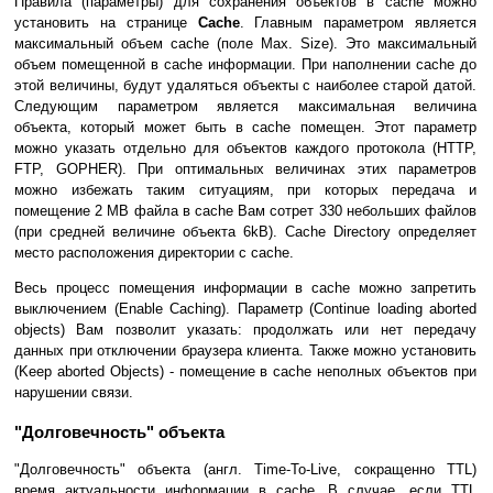
Правила (параметры) для сохранения объектов в cache можно
установить на странице
Cache
. Главным параметром является
максимальный объем cache (поле Max. Size). Это максимальный
объем помещенной в cache информации. При наполнении cache до
этой величины, будут удаляться объекты с наиболее старой датой.
Следующим параметром является максимальная величина
объекта, который может быть в cache помещен. Этот параметр
можно указать отдельно для объектов каждого протокола (HTTP,
FTP, GOPHER). При оптимальных величинах этих параметров
можно избежать таким ситуациям, при которых передача и
помещение 2 MB файла в cache Вам сотрет 330 небольших файлов
(при средней величине объекта 6kB). Cache Directory определяет
место расположения директории с cache.
Весь процесс помещения информации в cache можно запретить
выключением (Enable Caching). Параметр (Continue loading aborted
objects) Вам позволит указать: продолжать или нет передачу
данных при отключении браузера клиента. Также можно установить
(Keep aborted Objects) - помещение в cache неполных объектов при
нарушении связи.
"Долговечность" объекта
"Долговечность" объекта (англ. Time-To-Live, сокращенно TTL)
время актуальности информации в cache. В случае, если TTL