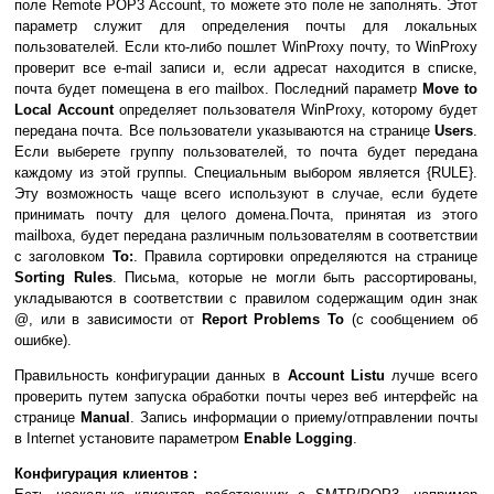
поле Remote POP3 Account, то можете это поле не заполнять. Этот
параметр служит для определения почты для локальных
пользователей. Если кто-либо пошлет WinProxy почту, то WinProxy
проверит все e-mail записи и, если адресат находится в списке,
почта будет помещена в его mailbox. Последний параметр
Move to
Local Account
определяет пользователя WinProxy, которому будет
передана почта. Все пользователи указываются на странице
Users
.
Если выберете группу пользователей, то почта будет передана
каждому из этой группы. Специальным выбором является {RULE}.
Эту возможность чаще всего используют в случае, если будете
принимать почту для целого домена.Почта, принятая из этого
mailboxa, будет передана различным пользователям в соответствии
с заголовком
To:
. Правила сортировки определяются на странице
Sorting Rules
. Письма, которые не могли быть рассортированы,
укладываются в соответствии с правилом содержащим один знак
@, или в зависимости от
Report Problems To
(с сообщением об
ошибке).
Правильность конфигурации данных в
Account Listu
лучше всего
проверить путем запуска обработки почты через веб интерфейс на
странице
Manual
. Запись информации о приему/отправлении почты
в Internet установите параметром
Enable Logging
.
Конфигурация клиентов :