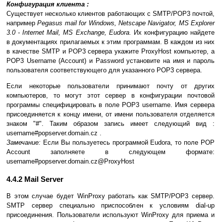
Конфигурация клиента :
Существует несколько клиентов работающих с SMTP/POP3 почтой,
например
Pegasus mail for Windows, Netscape Navigator, MS Explorer
3.0 - Internet Mail,
MS Exchange, Eudora.
Их конфигурацию найдете
в документациях прилагаемых к этим программам. В каждом из них
в качестве SMTP и POP3 сервера укажите ProxyHost компьютер, а
POP3 Username (Account) и Password установите на имя и пароль
пользователя соответствующего для указанного POP3 сервера.
Если некоторые пользователи принимают почту от других
компьютеров, то могут этот сервер в конфигурации почтовой
программы специфицировать в поле POP3 username. Имя сервера
присоединяется к концу имени, от имени пользователя отделяется
знаком "#". Таким образом запись имеет следующий вид :
username#popserver.domain.cz .
Замечание:
Если Вы пользуетесь программой Eudora, то поле POP
Account заполняете в следующем формате:
username#popserver.domain.cz@ProxyHost
4.4.2 Mail Server
В этом случае будет WinProxy работать как SMTP/POP3 сервер.
SMTP сервер специально приспособлен к условиям dial-up
присоединения. Пользователи используют WinProxy для приема и