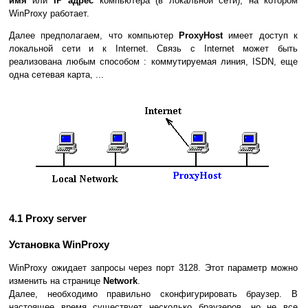
имя
или
IP адрес
компьютера (в локальной сети), на котором
WinProxy работает.
Далее предполагаем, что компьютер
ProxyHost
имеет доступ к
локальной сети и к Internet. Связь с Internet может быть
реализована любым способом : коммутируемая линия, ISDN, еще
одна сетевая карта, ...
4.1 Proxy server
Установка WinProxy
WinProxy ожидает запросы через порт 3128. Этот параметр можно
изменить на странице
Network
.
Далее, необходимо правильно сконфигурировать браузер. В
настоящее время существует несколько браузеров, но не все