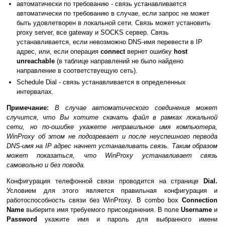
автоматически по требованию - связь устанавливается
автоматически по требованию в случае, если запрос не может
быть удовлетворен в локальной сети. Связь может установить
proxy server, все gateway и SOCKS сервер. Связь
устанавливается, если невозможно DNS-имя перевести в IP
адрес, или, если операция
connect
вернет ошибку
host
unreachable
(в таблице направлений не было найдено
направление в соответствуещую сеть).
Schedule Dial - связь устанавливается в определенных
интервалах.
Примечание:
В случае автоматического соединения может
случится, что Вы хотите скачать файл в рамках локальной
сети, но по-ошибке укажете неправильное имя компьютера,
WinProxy об этом не подозревает и после неуспешного первода
DNS-имя на IP адрес начнет устанавливать связь. Таким образом
может показаться, что WinProxy устанавливает связь
самовольно и без повода.
Конфигурация телефонной связи проводится на странице
Dial.
Условием для этого является правильная конфигурация и
работоспособность связи без WinProxy. В combo box
Connection
Name
выберите имя требуемого присоединения. В поле
Username
и
Password
укажите имя и пароль для выбранного имени