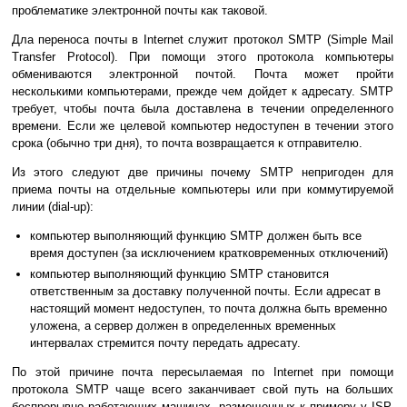
проблематике электронной почты как таковой.
Дла переноса почты в Internet служит протокол SMTP (Simple Mail
Transfer Protocol). При помощи этого протокола компьютеры
обмениваются электронной почтой. Почта может пройти
несколькими компьютерами, прежде чем дойдет к адресату. SMTP
требует, чтобы почта была доставлена в течении определенного
времени. Если же целевой компьютер недоступен в течении этого
срока (обычно три дня), то почта возвращается к отправителю.
Из этого следуют две причины почему SMTP непригоден для
приема почты на отдельные компьютеры или при коммутируемой
линии (dial-up):
компьютер выполняющий функцию SMTP должен быть все
время доступен (за исключением кратковременных отключений)
компьютер выполняющий функцию SMTP становится
ответственным за доставку полученной почты. Если адресат в
настоящий момент недоступен, то почта должна быть временно
уложена, а сервер должен в определенных временных
интервалах стремится почту передать адресату.
По этой причине почта пересылаемая по Internet при помощи
протокола SMTP чаще всего заканчивает свой путь на больших
беспрерывно работающих машинах, размещенных к примеру у ISP.