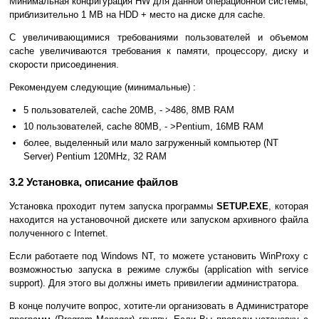
Минимальная конфигурация HW для данной операционной системы,
приблизительно 1 MB на HDD + место на диске для cache.
С увеличивающимися требованиями пользователей и объемом
cache увеличиваются требования к памяти, процессору, диску и
скорости присоединения.
Рекомендуем следующие (минимальные) :
5 пользователей, cache 20MB, - >486, 8MB RAM
10 пользователей, cache 80MB, - >Pentium, 16MB RAM
более, выделенный или мало загруженный компьютер (NT
Server) Pentium 120MHz, 32 RAM
3.2 Установка, описание файлов
Установка проходит путем запуска программы
SETUP.EXE
, которая
находится на установочной дискете или запуском архивного файла
полученного с Internet.
Если работаете под Windows NT, то можете установить WinProxy с
возможностью запуска в режиме службы (application with service
support). Для этого вы должны иметь привилегии администратора.
В конце получите вопрос, хотите-ли организовать в Администраторе