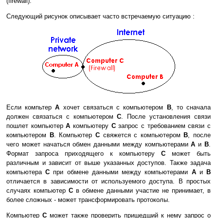
(firewall).
Следующий рисунок описывает часто встречаемую ситуацию :
Если компьтер
A
хочет связаться с компьютером
B
, то сначала
должен связаться с компьютером
C
. После установления связи
пошлет компьютер
A
компьютеру
C
запрос с требованием связи с
компьютером
B
. Компьютер
C
свяжется с компьютером
B
, после
чего может начаться обмен данными между компьютерами
A
и
B
.
Формат запроса приходящего к компьютеру
C
может быть
различным и зависит от выше указанных доступов. Также задача
компьютера
C
при обмене данными между компьютерами
A
и
B
отличается в зависимости от используемого доступа. В простых
случаях компьютер
C
в обмене данными участие не принимает, в
более сложных - может трансформировать протоколы.
Компьютер
C
может также проверить пришедший к нему запрос о