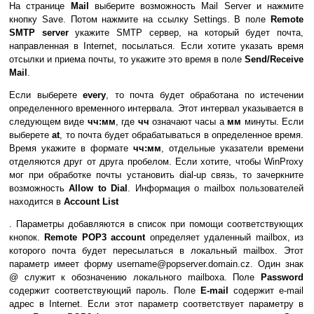
На странице
Mail
выберите возможность Mail Server и нажмите
кнопку Save. Потом нажмите на ссылку Settings. В поле
Remote
SMTP server
укажите SMTP сервер, на который будет почта,
направленная в Internet, посылаться. Если хотите указать время
отсылки и приема почты, то укажите это время в поле
Send/Receive
Mail
.
Если выберете
every
,
то почта будет обработана по истечении
определенного временного интервала. Этот интервал указывается в
следующем виде
чч:мм
, где
чч
означают часы а
мм
минуты. Если
выберете
at
, то почта будет обрабатываться в определенное время.
Время укажите в формате
чч:мм
, отдельные указатели времени
отделяются друг от друга пробелом. Если хотите, чтобы WinProxy
мог при обработке почты установить dial-up связь, то зачеркните
возможность
Allow to Dial
. Информация о mailbox пользователей
находится в
Account List
. Параметры добавляются в список при помощи соответствующих
кнопок.
Remote POP3 account
определяет удаленный mailbox, из
которого почта будет пересылаться в локальный mailbox. Этот
параметр имеет форму username@popserver.domain.cz. Один знак
@ служит к обозначению локального mailboxа. Поле
Password
содержит соответствующий пароль. Поле
E-mail
содержит e-mail
адрес в Internet. Если этот параметр соответствует параметру в