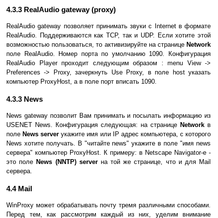
4.3.3 RealAudio gateway (proxy)
RealAudio gateway позволяет принимать звуки с Internet в формате
RealAudio. Поддерживаются как TCP, так и UDP. Если хотите этой
возможностью пользоваться, то активизируйте на странице
Network
поле RealAudio. Номер порта по умолчанию 1090. Конфигурация
RealAudio Player проходит следующим образом : menu View ->
Preferences -> Proxy, зачеркнуть Use Proxy, в поле host указать
компьютер ProxyHost, а в поле порт вписать 1090.
4.3.3 News
News gateway позволит Вам принимать и посылать информацию из
USENET News. Конфигурация следующая: на странице
Network
в
поле
News server
укажите имя или IP адрес компьютера, с которого
News хотите получать. В "читайте news" укажите в поле "имя news
сервера" компьютер ProxyHost. К примеру: в Netscape Navigator-е -
это поле
News (NNTP) server
на той же странице, что и для Mail
сервера.
4.4 Mail
WinProxy может обрабатывать почту тремя различными способами.
Перед тем, как рассмотрим каждый из них, уделим внимание