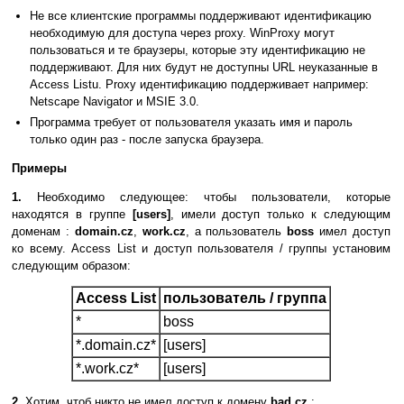
Не все клиентские программы поддерживают идентификацию
необходимую для доступа через рroxy. WinProxy могут
пользоваться и те браузеры, которые эту идентификацию не
поддерживают. Для них будут не доступны URL неуказанные в
Access Listu. Proxy идентификацию поддерживает например:
Netscape Navigator и MSIE 3.0.
Программа требует от пользователя указать имя и пароль
только один раз - после запуска браузера.
Примеры
1.
Необходимо следующее: чтобы пользователи, которые
находятся в группе
[users]
, имели доступ только к следующим
доменам :
domain.cz
,
work.cz
, а пользователь
boss
имел доступ
ко всему. Access List и доступ пользователя / группы установим
следующим образом:
Access List
пользователь / группа
*
boss
*.domain.cz*
[users]
*.work.cz*
[users]
2.
Хотим, чтоб никто не имел доступ к домену
bad.cz
: