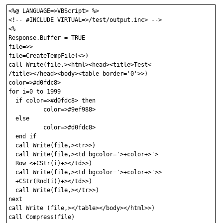
<%@ LANGUAGE=>VBScript> %>

<!-- #INCLUDE VIRTUAL=>/test/output.inc> -->

<%

Response.Buffer = TRUE

file=>>

file=CreateTempFile(<>)

call Write(file,><html><head><title>Test<

/title></head><body><table border='0'>>)

color=>#d0fdc8>

for i=0 to 1999

  if color=>#d0fdc8> then

          color=>#9ef988>

  else

          color=>#d0fdc8>

  end if

  call Write(file,><tr>>)

  call Write(file,><td bgcolor='>+color+>'>

  Row <+CStr(i)+></td>>)

  call Write(file,><td bgcolor='>+color+>'>>

  +CStr(Rnd(i))+></td>>)

  call Write(file,></tr>>)

next

call Write (file,></table></body></html>>)

call Compress(file)
