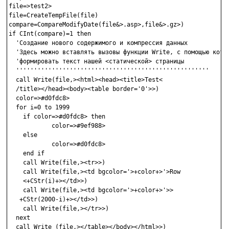
file=>test2>

file=CreateTempFile(file)       

compare=CompareModifyDate(file&>.asp>,file&>.gz>)

if CInt(compare)=1 then

  'Создание нового содержимого и компрессия данных

  'Здесь можно вставлять вызовы функции Write, с помощью котор
  'формировать текст нашей <статической> страницы

  ''''''''''''''''''''''''''''''''''''''''''''''''''''''

  call Write(file,><html><head><title>Test<

  /title></head><body><table border='0'>>)

  color=>#d0fdc8>

  for i=0 to 1999

    if color=>#d0fdc8> then

            color=>#9ef988>

    else

            color=>#d0fdc8>

    end if

    call Write(file,><tr>>)

    call Write(file,><td bgcolor='>+color+>'>Row 

    <+CStr(i)+></td>>)

    call Write(file,><td bgcolor='>+color+>'>>

   +CStr(2000-i)+></td>>)

    call Write(file,></tr>>)

  next

  call Write (file,></table></body></html>>)
