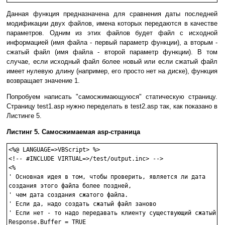
Данная функция предназначена для сравнения даты последней
модификации двух файлов, имена которых передаются в качестве
параметров. Одним из этих файлов будет файл с исходной
информацией (имя файла - первый параметр функции), а вторым -
сжатый файл (имя файла - второй параметр функции). В том
случае, если исходный файл более новый или если сжатый файл
имеет нулевую длину (например, его просто нет на диске), функция
возвращает значение 1.
Попробуем написать "самосжимающуюся" статическую страницу.
Страницу test1.asp нужно переделать в test2.asp так, как показано в
Листинге 5.
Листинг 5. Самосжимаемая asp-страница
<%@ LANGUAGE=>VBScript> %>

<!-- #INCLUDE VIRTUAL=>/test/output.inc> -->

<%

' Основная идея в том, чтобы проверить, является ли дата 

создания этого файла более поздней, 

' чем дата создания сжатого файла. 

' Если да, надо создать сжатый файл заново

' Если нет - то надо передавать клиенту существующий сжатый фа
Response.Buffer = TRUE
