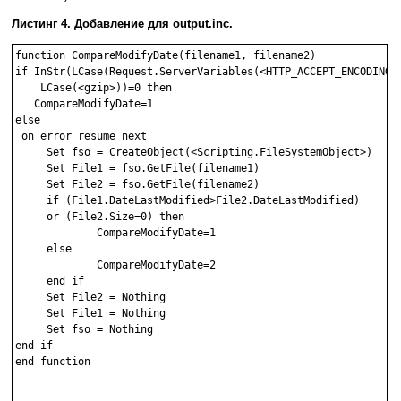
Листинг 4. Добавление для output.inc.
function CompareModifyDate(filename1, filename2)

if InStr(LCase(Request.ServerVariables(<HTTP_ACCEPT_ENCODING>)
    LCase(<gzip>))=0 then

   CompareModifyDate=1

else

 on error resume next

     Set fso = CreateObject(<Scripting.FileSystemObject>)

     Set File1 = fso.GetFile(filename1)

     Set File2 = fso.GetFile(filename2)

     if (File1.DateLastModified>File2.DateLastModified) 

     or (File2.Size=0) then

             CompareModifyDate=1

     else

             CompareModifyDate=2

     end if

     Set File2 = Nothing

     Set File1 = Nothing

     Set fso = Nothing

end if

end function
