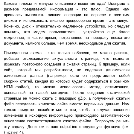
Каковы плюсы и минусы описанного выше метода? Выигрыш в
размере предаваемой информации - это плюс. Однако нам
пришлось выполнить лишние операции на сервере с жестким
диском и использовать лишнее процессорное время - это минус.
Конечно, диск - относительно медленное устройство, но следует
помнить, что модем пользователя - устройство еще более
медленное, и часто время, потраченное на передачу несжатого
документа, намного больше, чем время, необходимое для сжатия.
Приведенная схема - это только набросок, ее можно развить,
добавив отслеживание актуальности страницы, что позволит
избежать повторного создания и сжатия страниц. К примеру, если
сайт, который мы разрабатываем, не содержит динамически
изменяемых данных (например, если он представляет собой
сборник статей, каждая из которых будет содержаться в обычном
HTML-файле), то можно использовать метод оптимизации,
основанный на нашей методике. После создания статической
страницы ее можно сжать с помощью gZip, а полученный сжатый
файл передавать клиентам сайта вместо первичных данных. Нам
только придется позаботиться о том, чтобы в случае внесения
изменений в исходную информацию происходило автоматическое
обновление соответствующего сжатого файла. Попробуем решить
эту задачу. Допишем в наш output.inc следующую функцию (см.
Листинг 4).