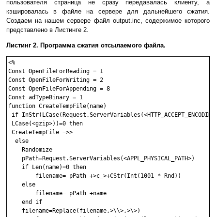
пользователя страница не сразу передавалась клиенту, а
кэшировалась в файле на сервере для дальнейшего сжатия.
Создаем на нашем сервере файл output.inc, содержимое которого
представлено в Листинге 2.
Листинг 2. Программа сжатия отсылаемого файла.
<%

Const OpenFileForReading = 1 

Const OpenFileForWriting = 2 

Const OpenFileForAppending = 8 

Const adTypeBinary = 1

function CreateTempFile(name)

 if InStr(LCase(Request.ServerVariables(<HTTP_ACCEPT_ENCODING>
 LCase(<gzip>))=0 then

 CreateTempFile =>>

  else

    Randomize 

    pPath=Request.ServerVariables(<APPL_PHYSICAL_PATH>)

    if Len(name)=0 then

        filename= pPath +>c_>+CStr(Int(1001 * Rnd))

    else

        filename= pPath +name

    end if      

    filename=Replace(filename,>\\>,>\>)
