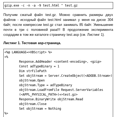
Получим сжатый файл test.gz. Можно сравнить размеры двух
файлов - исходный файл test.html занимал у меня на диске 304
байт, после компрессии test.gz стал занимать 85 байт. Уменьшение
почти в три с половиной раза!!! В продолжение эксперимента
создадим в том же каталоге страничку test.asp (см. Листинг 1).
Листинг 1. Тестовая asp-страница.
<%@ LANGUAGE=>VBScript> %>

<%

        Response.AddHeader <content-encoding>, <gzip>

        Const adTypeBinary = 1

        Dim strFilePath

        Set objStream = Server.CreateObject(<ADODB.Stream>)

        objStream.Open

        objStream.Type = adTypeBinary

        objStream.LoadFromFile Request.ServerVariables

        (<APPL_PHYSICAL_PATH>)+>test.gz>

        Response.BinaryWrite objStream.Read

        objStream.Close

        Set objStream = Nothing

%>
