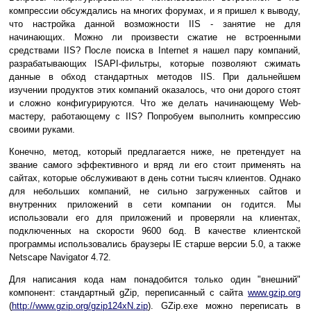
компрессии обсуждались на многих форумах, и я пришел к выводу,
что настройка данной возможности IIS - занятие не для
начинающих. Можно ли произвести сжатие не встроенными
средствами IIS? После поиска в Internet я нашел пару компаний,
разрабатывающих ISAPI-фильтры, которые позволяют сжимать
данные в обход стандартных методов IIS. При дальнейшем
изучении продуктов этих компаний оказалось, что они дорого стоят
и сложно конфигурируются. Что же делать начинающему Web-
мастеру, работающему с IIS? Попробуем выполнить компрессию
своими руками.
Конечно, метод, который предлагается ниже, не претендует на
звание самого эффективного и вряд ли его стоит применять на
сайтах, которые обслуживают в день сотни тысяч клиентов. Однако
для небольших компаний, не сильно загруженных сайтов и
внутренних приложений в сети компании он годится. Мы
использовали его для приложений и проверяли на клиентах,
подключенных на скорости 9600 бод. В качестве клиентской
программы использовались браузеры IE старше версии 5.0, а также
Netscape Navigator 4.72.
Для написания кода нам понадобится только один "внешний"
компонент: стандартный gZip, переписанный с сайта
www.gzip.org
(
http://www.gzip.org/gzip124xN.zip
). GZip.exe можно переписать в