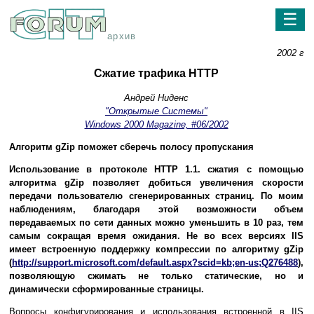
☰
архив
2002 г
Сжатие трафика HTTP
Андрей Ниденс
"Открытые Системы"
Windows 2000 Magazine, #06/2002
Алгоритм gZip поможет сберечь полосу пропускания
Использование в протоколе НТТР 1.1. сжатия с помощью
алгоритма gZip позволяет добиться увеличения скорости
передачи пользователю сгенерированных страниц. По моим
наблюдениям, благодаря этой возможности объем
передаваемых по сети данных можно уменьшить в 10 раз, тем
самым сокращая время ожидания. Не во всех версиях IIS
имеет встроенную поддержку компрессии по алгоритму gZip
(
http://support.microsoft.com/default.aspx?scid=kb;en-us;Q276488
),
позволяющую сжимать не только статические, но и
динамически сформированные страницы.
Вопросы конфигурирования и использования встроенной в IIS