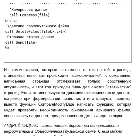
  ''''''''''''''''''''''''''''''''''''''''''''''''''''''

  'Компрессия данных

  call Compress(file)

end if  

'Удаление промежуточного файла

call DeleteFiles(file&>.txt>)

'Отправка сжатых данных

call Send(file)

%>

Из комментариев, которые вставлены в текст этой страницы,
становится ясно, как происходит "самосжимание". К сожалению,
написанная страница отслеживает только собственную
актуальность, и этот код пригоден лишь для сжатия "статических"
страниц. Если же используются динамически изменяемые данные,
например при формировании прайс-листа или форума, придется
вместо функции CompareModifyDate написать функцию, которая
будет проверять необходимость обновления архивного файла,
основываясь на данных, предназначенных для вывода на экран.
АНДРЕЙ НИДЕНС - заместитель директора департамента
информатики в Объединенном Грузинском банке. С ним можно