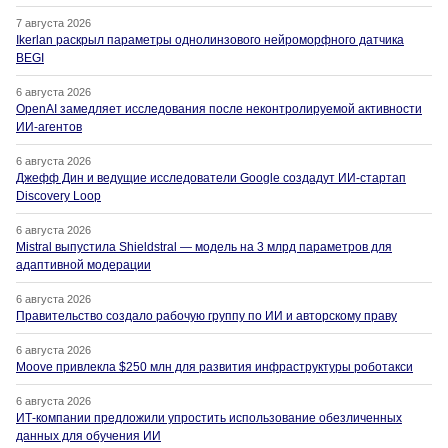
7 августа 2026
Ikerlan раскрыл параметры однолинзового нейроморфного датчика
BEGI
6 августа 2026
OpenAI замедляет исследования после неконтролируемой активности
ИИ-агентов
6 августа 2026
Джефф Дин и ведущие исследователи Google создадут ИИ-стартап
Discovery Loop
6 августа 2026
Mistral выпустила Shieldstral — модель на 3 млрд параметров для
адаптивной модерации
6 августа 2026
Правительство создало рабочую группу по ИИ и авторскому праву
6 августа 2026
Moove привлекла $250 млн для развития инфраструктуры роботакси
6 августа 2026
ИТ-компании предложили упростить использование обезличенных
данных для обучения ИИ