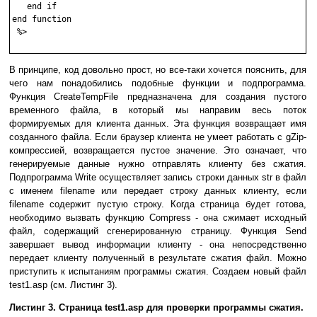
   end if  

end function

 %>

В принципе, код довольно прост, но все-таки хочется пояснить, для
чего нам понадобились подобные функции и подпрограмма.
Функция CreateTempFile предназначена для создания пустого
временного файла, в который мы направим весь поток
формируемых для клиента данных. Эта функция возвращает имя
созданного файла. Если браузер клиента не умеет работать с gZip-
компрессией, возвращается пустое значение. Это означает, что
генерируемые данные нужно отправлять клиенту без сжатия.
Подпрограмма Write осуществляет запись строки данных str в файл
с именем filename или передает строку данных клиенту, если
filename содержит пустую строку. Когда страница будет готова,
необходимо вызвать функцию Compress - она сжимает исходный
файл, содержащий сгенерированную страницу. Функция Send
завершает вывод информации клиенту - она непосредственно
передает клиенту полученный в результате сжатия файл. Можно
приступить к испытаниям программы сжатия. Создаем новый файл
test1.asp (см. Листинг 3).
Листинг 3. Страница test1.asp для проверки программы сжатия.