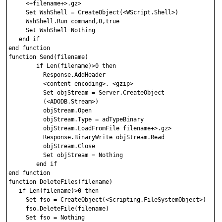
     <+filename+>.gz>

     Set WshShell = CreateObject(<WScript.Shell>)

     WshShell.Run command,0,true

     Set WshShell=Nothing

   end if

end function

function Send(filename)

        if Len(filename)>0 then

          Response.AddHeader 

          <content-encoding>, <gzip>

          Set objStream = Server.CreateObject

          (<ADODB.Stream>)

          objStream.Open

          objStream.Type = adTypeBinary

          objStream.LoadFromFile filename+>.gz>

          Response.BinaryWrite objStream.Read

          objStream.Close

          Set objStream = Nothing

        end if

end function

function DeleteFiles(filename)

   if Len(filename)>0 then

     Set fso = CreateObject(<Scripting.FileSystemObject>)

     fso.DeleteFile(filename)

     Set fso = Nothing
