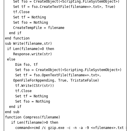
    Set fso = CreateObject(<Scripting.FileSystemObject>)

    Set tf = fso.CreateTextFile(filename+>.txt>, True)

    tf.Close

    Set tf = Nothing    

    Set fso = Nothing

    CreateTempFile = filename

  end if

end function

sub Write(filename,str)

 if Len(filename)=0 then

    Response.write(str)

 else

     Dim fso, tf

     Set fso = CreateObject(<Scripting.FileSystemObject>)

     Set tf = fso.OpenTextFile(filename+>.txt>, 

    OpenFileForAppending, True, TristateFalse)

     tf.Write(CStr(str))

     tf.Close

     Set tf = Nothing 

     Set fso = Nothing

  end if

end sub

function Compress(filename)

   if Len(filename)>0 then

     command=>cmd /c gzip.exe -c -n -a -9 <+filename+>.txt > 
