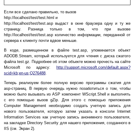
Если все сделано правильно, то вызов
http://localhost/test/test.html и
http://localhost/test/test.asp выдаст в окне браузера одну и ту же
страницу. Разница только в том, что при вызове
http://localhost/test/test.asp количество информации, переданной от
сервера к клиенту почти вдвое меньше.
В коде, размещенном в файле test.asp, упоминается объект
ADODB.Stream, который используется для чтения с диска сжатого
файла test.gz. Подробнее об этом объекте можно прочесть на сайте
Microsoft по адресу:
http://support.microsoft.com/default.aspx?
scid=kb;en-us;Q276488
.
Теперь реализуем более полную версию программы сжатия для
asp-страниц. В первую очередь нужно позаботиться о том, чтобы
можно было вызывать из ASP компонент WScript.Shell и выполнять
с его помощью вызов gZip. Для этого c помощью приложения
Computer Management необходимо создать учетную запись для
нового пользователя, которую затем указать в консоли Internet
Information Services как учетную запись анонимного пользователя,
на закладке Directory Security для нашего приложения, созданного в
IIS (см. Экран 2).