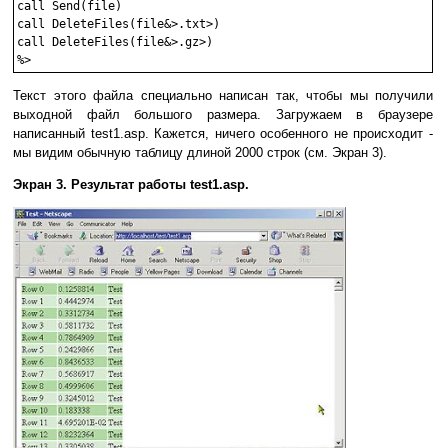
call Send(file)

call DeleteFiles(file&>.txt>)

call DeleteFiles(file&>.gz>)

Текст этого файла специально написан так, чтобы мы получили
выходной файл большого размера. Загружаем в браузере
написанный test1.asp. Кажется, ничего особенного не происходит -
мы видим обычную таблицу длиной 2000 строк (см. Экран 3).
Экран 3. Результат работы test1.asp.