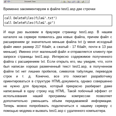
Временно закомментируем в файле test1.asp две строчки
call DeleteFiles(file&".txt") 

И еще раз вызовем в браузере страницу test1.asp. В нашем
каталоге на сервере появилось два новых файла, причем файл с
расширением gz значительно меньше файла txt (у меня исходный
файл имел размер 217 Кбайт, а сжатый - 17 Кбайт, почти в 13 раз
меньше). Именно этот маленький файл и отправляется клиенту при
запросе страницы test1.asp. Интересно содержимое полученного
файла с расширением txt. Если открыть его, мы увидим, что, хотя
был написан хорошо размеченный текст test1.asp, в полученном
файле txt нет лишних пробелов, символов табуляции, переводов
строк и т. д. Конечно, все это помогает разработчику
ориентироваться в структуре HTML-документа, однако совершенно
не нужно для браузера, который прекрасно разбирает даже
написанный в одну строку код HTML. Такой побочный эффект от
использования нашей программы компрессии позволяет
дополнительно уменьшить объем передаваемой информации.
Теперь можно попробовать подключиться к нашему серверу с
помощью модема и вызвать test1.asp с удаленного компьютера.