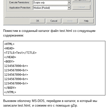
Поместим в созданный каталог файл test.html со следующим
содержанием:
<HTML>

<HEAD>

<TITLE>Test</TITLE>

</HEAD>

<BODY>

1234567890<br>

1234567890<br>

1234567890<br>

1234567890<br>

1234567890<br>

</BODY>

Вызовем оболочку MS-DOS, перейдем в каталог, в который мы
записали test.html, и сожмем его с помощью gZip.