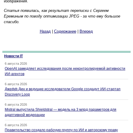
изображения.
Статья появилась, как результат переписки с Сергеем
Ереминым по поводу оптимизации JPEG - за что ему большое
спасибо.
Назад
|
Содержание
|
Вперед
Новости IT
6 августа 2026
OpenAI замедляет исследования после неконтролируемой активности
ИИ-агентов
6 августа 2026
Джефф Дин и ведущие исследователи Google создадут ИИ-стартап
Discovery Loop
6 августа 2026
Mistral выпустила Shieldstral — модель на 3 млрд параметров для
адаптивной модерации
6 августа 2026
Правительство создало рабочую группу по ИИ и авторскому праву