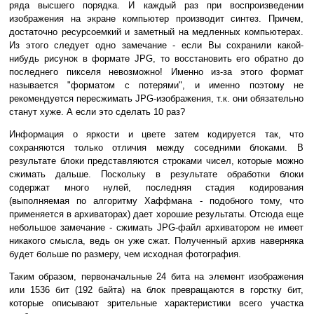
ряда высшего порядка. И каждый раз при воспроизведении
изображения на экране компьютер производит синтез. Причем,
достаточно ресурсоемкий и заметный на медленных компьютерах.
Из этого следует одно замечание - если Вы сохранили какой-
нибудь рисунок в формате JPG, то восстановить его обратно до
последнего пикселя невозможно! Именно из-за этого формат
называется "форматом с потерями", и именно поэтому не
рекомендуется пересжимать JPG-изображения, т.к. они обязательно
станут хуже. А если это сделать 10 раз?
Информация о яркости и цвете затем кодируется так, что
сохраняются только отличия между соседними блоками. В
результате блоки представляются строками чисел, которые можно
сжимать дальше. Поскольку в результате обработки блоки
содержат много нулей, последняя стадия кодирования
(выполняемая по алгоритму Хаффмана - подобного тому, что
применяется в архиваторах) дает хорошие результаты. Отсюда еще
небольшое замечание - сжимать JPG-файл архиватором не имеет
никакого смысла, ведь он уже сжат. Полученный архив наверняка
будет больше по размеру, чем исходная фотография.
Таким образом, первоначальные 24 бита на элемент изображения
или 1536 бит (192 байта) на блок превращаются в горстку бит,
которые описывают зрительные характеристики всего участка