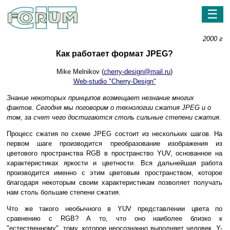
☰
2000 г
Как работает формат JPEG?
Mike Melnikov (
cherry-design@mail.ru
)
Web-studio "Cherry-Design"
Знание некоторых принципов возмещает незнание многих
фактов. Сегодня мы поговорим о технологии сжатия JPEG и о
том, за счет чего достигаются столь сильные степени сжатия.
Процесс сжатия по схеме JPEG состоит из нескольких шагов. На
первом шаге производится преобразование изображения из
цветового пространства RGB в пространство YUV, основанное на
характеристиках яркости и цветности. Вся дальнейшая работа
производится именно с этим цветовым пространством, которое
благодаря некоторым своим характеристикам позволяет получать
нам столь большие степени сжатия.
Что же такого необычного в YUV представлении цвета по
сравнению с RGB? А то, что оно наиболее близко к
"естественному", тому, которое неосознанно выполняет человек. Y-