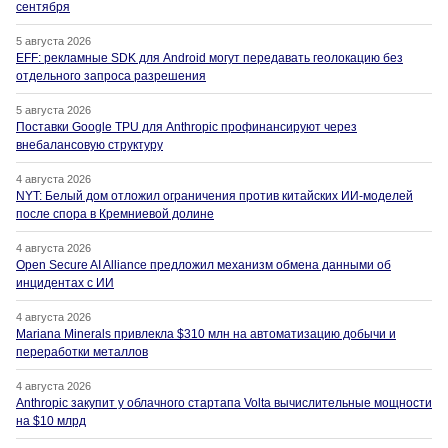
сентября
5 августа 2026
EFF: рекламные SDK для Android могут передавать геолокацию без
отдельного запроса разрешения
5 августа 2026
Поставки Google TPU для Anthropic профинансируют через
внебалансовую структуру
4 августа 2026
NYT: Белый дом отложил ограничения против китайских ИИ-моделей
после спора в Кремниевой долине
4 августа 2026
Open Secure AI Alliance предложил механизм обмена данными об
инцидентах с ИИ
4 августа 2026
Mariana Minerals привлекла $310 млн на автоматизацию добычи и
переработки металлов
4 августа 2026
Anthropic закупит у облачного стартапа Volta вычислительные мощности
на $10 млрд