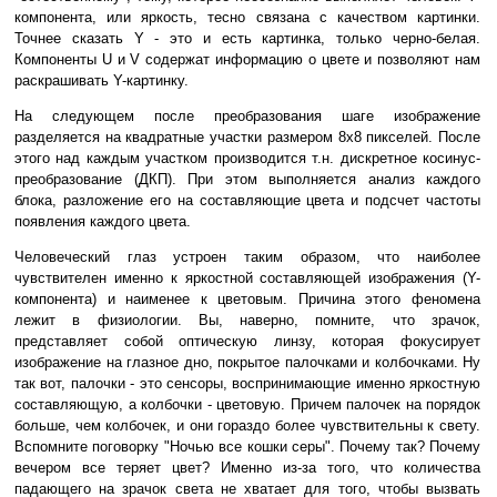
компонента, или яркость, тесно связана с качеством картинки.
Точнее сказать Y - это и есть картинка, только черно-белая.
Компоненты U и V содержат информацию о цвете и позволяют нам
раскрашивать Y-картинку.
На следующем после преобразования шаге изображение
разделяется на квадратные участки размером 8х8 пикселей. После
этого над каждым участком производится т.н. дискретное косинус-
преобразование (ДКП). При этом выполняется анализ каждого
блока, разложение его на составляющие цвета и подсчет частоты
появления каждого цвета.
Человеческий глаз устроен таким образом, что наиболее
чувствителен именно к яркостной составляющей изображения (Y-
компонента) и наименее к цветовым. Причина этого феномена
лежит в физиологии. Вы, наверно, помните, что зрачок,
представляет собой оптическую линзу, которая фокусирует
изображение на глазное дно, покрытое палочками и колбочками. Ну
так вот, палочки - это сенсоры, воспринимающие именно яркостную
составляющую, а колбочки - цветовую. Причем палочек на порядок
больше, чем колбочек, и они гораздо более чувствительны к свету.
Вспомните поговорку "Ночью все кошки серы". Почему так? Почему
вечером все теряет цвет? Именно из-за того, что количества
падающего на зрачок света не хватает для того, чтобы вызвать