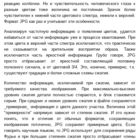
реакцию колбочки. Но и чувствительность человеческого глаза к
разным цветам тоже величина не постоянная. Зрачок более
чувствителен к нижней части цветового спектра, нежели к верхней.
Формат JPG как раз и учитывает эти особенности.
Анализируя частотную информацию о появлении цветов, удается
избавиться от части информации уже в процессе квантования. При
этом цвета в верхней части спектра исключаются, что практически
не сказывается на зрительном восприятии образа. Также
исключается часть яркостной информации. Грубо говоря, JPG
просто отбрасывает от яркостной составляющей половину
полезного сигнала, а от цветовой 3/4. Это, конечно, примерно, т.к.
существуют градации и более сложные схемы сжатия.
Количество информации, исключаемой при сжатии, зависит от
требуемого качества изображения. При максимально-высоких
уровнях сжатия детали полностью стираются, и блок становится
серым. При средних и низких уровнях сжатия в файле сохраняется
_примерная_ информация о цвете данного участка. Величина этой
"примерности" напрямую зависит от степени сжатия. И это нужно
понять, что в отличие от обычных форматов, сохраняющих
изображение поточечно, JPG сохраняет примерные цвета. Если
говорить научным языком, то JPG использует для сохранения ряды
Фурье и при больших степенях сжатия просто отбрасывает члены