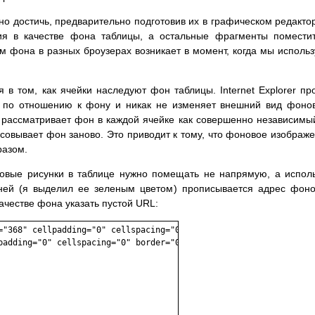
 достичь, предварительно подготовив их в графическом редакто
ия в качестве фона таблицы, а остальные фрагменты помести
м фона в разных броузерах возникает в момент, когда мы исполь
в том, как ячейки наследуют фон таблицы. Internet Explorer пр
е по отношению к фону и никак не изменяет внешний вид фоно
r рассматривает фон в каждой ячейке как совершенно независимы
совывает фон заново. Это приводит к тому, что фоновое изображ
разом.
овые рисунки в таблице нужно помещать не напрямую, а испол
ней (я выделил ее зеленым цветом) прописывается адрес фон
качестве фона указать пустой URL:
="368" cellpadding="0" cellspacing="0" border="0"><tr><td>

padding="0" cellspacing="0" border="0">
