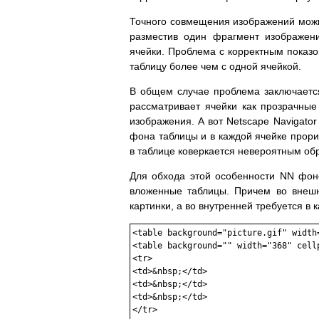
Точного совмещения изображений можно
разместив один фрагмент изображен
ячейки. Проблема с корректным показо
таблицу более чем с одной ячейкой.
В общем случае проблема заключается 
рассматривает ячейки как прозрачны
изображения. А вот Netscape Navigato
фона таблицы и в каждой ячейке прори
в таблице коверкается невероятным об
Для обхода этой особенности NN фон
вложенные таблицы. Причем во внеш
картинки, а во внутренней требуется в 
<table background="picture.gif" width
<table background="" width="368" cell
<tr>

<td>&nbsp;</td>

<td>&nbsp;</td>

<td>&nbsp;</td>

</tr>
