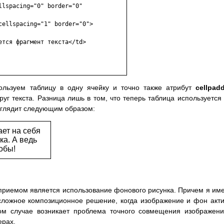
lspacing="0" border="0"

ellspacing="1" border="0">

тся фрагмент текста</td>

ользуем таблицу в одну ячейку и точно также атрибут
cellpad
руг текста. Разница лишь в том, что теперь таблица используется
выглядит следующим образом:
ает на себя
а. А ведь
обы!
риемом является использование фонового рисунка. Причем я им
сложное композиционное решение, когда изображение и фон акт
том случае возникает проблема точного совмещения изображен
ерах.