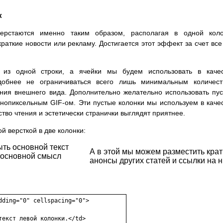
к
верстаются именно таким образом, располагая в одной коло
краткие новости или рекламу. Достигается этот эффект за счет все
 из одной строки, а ячейки мы будем использовать в качес
добнее не ограничиваться всего лишь минимальным количест
ния внешнего вида. Дополнительно желательно использовать пу
нопиксельным GIF-ом. Эти пустые колонки мы используем в каче
тво чтения и эстетически странички выглядят приятнее.
 версткой в две колонки:
ыть основной текст
А в этой мы можем разместить крат
ь основной смысл
анонсы других статей и ссылки на н
ding="0" cellspacing="0">

екст левой колонки.</td>
