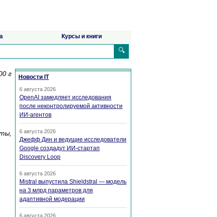
а
Курсы и книги
🔍
00 г
Новости IT
6 августа 2026
OpenAI замедляет исследования
после неконтролируемой активности
ИИ-агентов
6 августа 2026
кты,
Джефф Дин и ведущие исследователи
Google создадут ИИ-стартап
Discovery Loop
6 августа 2026
Mistral выпустила Shieldstral — модель
на 3 млрд параметров для
адаптивной модерации
6 августа 2026