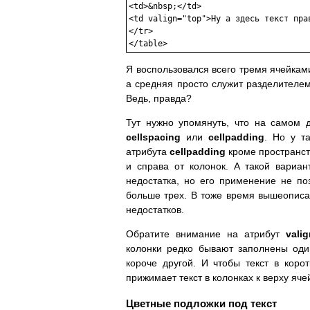
<td>&nbsp;</td>

<td valign="top">Ну а здесь текст прав
</tr>

Я воспользовался всего тремя ячейкам
а средняя просто служит разделителем
Ведь, правда?
Тут нужно упомянуть, что на самом
cellspacing
или
cellpadding
. Но у т
атрибута
cellpadding
кроме пространст
и справа от колонок. А такой вариант
недостатка, но его применение не по
больше трех. В тоже время вышеописан
недостатков.
Обратите внимание на атрибут
vali
колонки редко бывают заполнены оди
короче другой. И чтобы текст в корот
прижимает текст в колонках к верху яче
Цветные подложки под текст