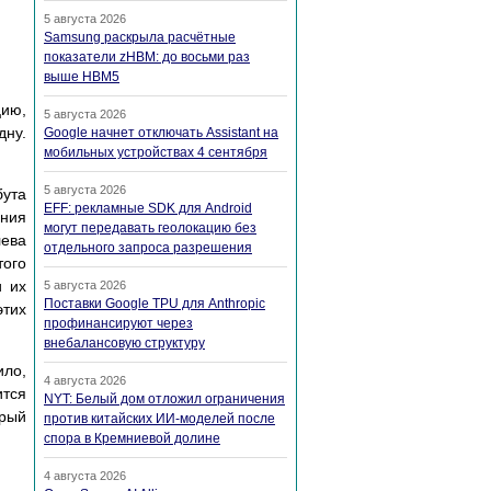
5 августа 2026
Samsung раскрыла расчётные
показатели zHBM: до восьми раз
выше HBM5
цию,
5 августа 2026
дну.
Google начнет отключать Assistant на
мобильных устройствах 4 сентября
5 августа 2026
бута
EFF: рекламные SDK для Android
ания
могут передавать геолокацию без
лева
отдельного запроса разрешения
того
и их
5 августа 2026
Поставки Google TPU для Anthropic
этих
профинансируют через
внебалансовую структуру
ило,
4 августа 2026
ится
NYT: Белый дом отложил ограничения
орый
против китайских ИИ-моделей после
спора в Кремниевой долине
4 августа 2026