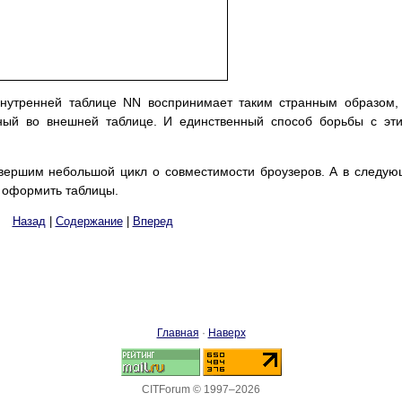
нутренней таблице NN воспринимает таким странным образом,
нный во внешней таблице. И единственный способ борьбы с эт
завершим небольшой цикл о совместимости броузеров. А в следу
о оформить таблицы.
Назад
|
Содержание
|
Вперед
Главная
·
Наверх
CITForum © 1997–2026