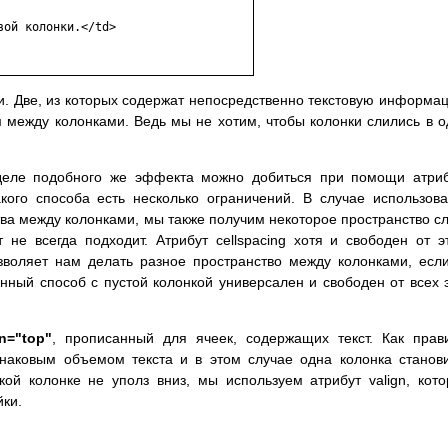
ой колонки.</td>

и. Две, из которых содержат непосредственно текстовую информа
 между колонками. Ведь мы не хотим, чтобы колонки слились в о
 деле подобного же эффекта можно добиться при помощи атри
акого способа есть несколько ограничений. В случае использов
ва между колонками, мы также получим некоторое пространство с
 не всегда подходит. Атрибут cellspacing хотя и свободен от э
зволяет нам делать разное пространство между колонками, есл
ный способ с пустой колонкой универсален и свободен от всех 
gn="top"
, прописанный для ячеек, содержащих текст. Как прав
наковым объемом текста и в этом случае одна колонка станов
кой колонке не уполз вниз, мы используем атрибут valign, кот
йки.