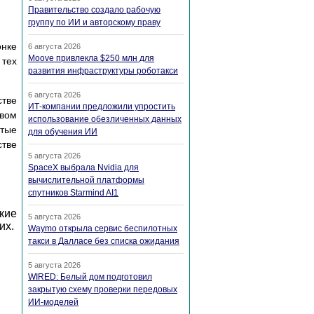
Правительство создало рабочую
группу по ИИ и авторскому праву
нке
6 августа 2026
Moove привлекла $250 млн для
 тех
развития инфраструктуры роботакси
6 августа 2026
тве
ИТ-компании предложили упростить
вом
использование обезличенных данных
стые
для обучения ИИ
стве
5 августа 2026
SpaceX выбрала Nvidia для
вычислительной платформы
спутников Starmind AI1
кие
5 августа 2026
их.
Waymo открыла сервис беспилотных
такси в Далласе без списка ожидания
5 августа 2026
WIRED: Белый дом подготовил
закрытую схему проверки передовых
ИИ-моделей