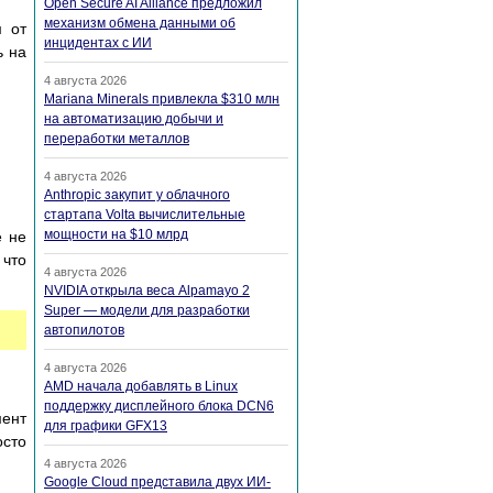
Open Secure AI Alliance предложил
механизм обмена данными об
м от
инцидентах с ИИ
ь на
4 августа 2026
Mariana Minerals привлекла $310 млн
на автоматизацию добычи и
переработки металлов
4 августа 2026
Anthropic закупит у облачного
стартапа Volta вычислительные
мощности на $10 млрд
е не
 что
4 августа 2026
NVIDIA открыла веса Alpamayo 2
Super — модели для разработки
автопилотов
4 августа 2026
AMD начала добавлять в Linux
поддержку дисплейного блока DCN6
мент
для графики GFX13
осто
4 августа 2026
Google Cloud представила двух ИИ-