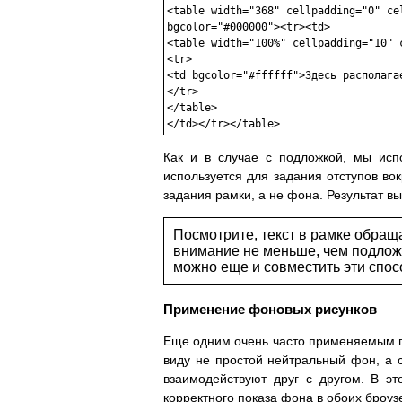
<table width="368" cellpadding="0" cel
bgcolor="#000000"><tr><td>

<table width="100%" cellpadding="10" c
<tr>

<td bgcolor="#ffffff">Здесь располагае
</tr>

</table>

Как и в случае с подложкой, мы исп
используется для задания отступов вок
задания рамки, а не фона. Результат 
Посмотрите, текст в рамке обращ
внимание не меньше, чем подложк
можно еще и совместить эти спос
Применение фоновых рисунков
Еще одним очень часто применяемым п
виду не простой нейтральный фон, а 
взаимодействуют друг с другом. В э
корректного показа фона в обоих броуз