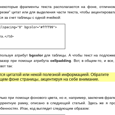
 некоторые фрагменты текста располагаются на фоне, отлично
резки" цитат или для выделения части текста, чтобы акцентироват
я за счет таблицы с одной ячейкой:
llspacing="0" bgcolor="#ffff99">

а.</td>

пользуя атрибут
bgcolor
для таблицы. А чтобы текст на подложк
 зазор при помощи атрибута
cellpadding
. Вот, в общем-то, и все,
вот так:
ется цитатой или некой полезной информацией. Обратите
бщем фоне страницы, акцентируя на себе внимание.
лько при помощи фонового цвета, но и, например, заключив фраг
корректную рамку, описано в следующей статьей. Здесь же я пр
обенностях. Итак, код выглядит следующим образом: