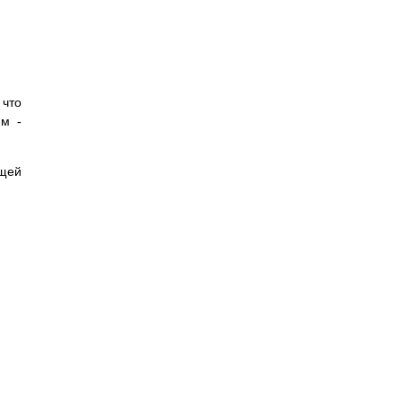
 что
им -
ющей