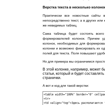
Верстка текста в несколько колоно
Практически все новостные сайты 
непосредственно текст, а в других или 
же невидимых таблиц.
Сама таблица будет состоять всего
формирователей колонок. Причем у
колонок, необходимых для формирова
колонки и возможно фиксировать их од
полей для текста. Поля повышают удобс
Но для примера мы ограничимся простой
В этой колонке, например, может б
статьи, который и будет составлят
странички.
А вот и код для такой верстки:
<table width="100%" border="0" cellpad
<tr>

<td valign="top">Здесь располагается т