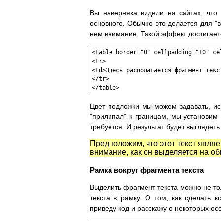
Вы наверняка видели на сайтах, что
основного. Обычно это делается для "в
нем внимание. Такой эффект достигаетс
<table border="0" cellpadding="10" ce
<tr>

<td>Здесь располагается фрагмент текст
</tr>

Цвет подложки мы можем задавать, ис
"прилипал" к границам, мы установим
требуется. И результат будет выглядеть 
Предположим, что этот текст явля
внимание, как он выделяется на о
Рамка вокруг фрагмента текста
Выделить фрагмент текста можно не то
текста в рамку. О том, как сделать 
приведу код и расскажу о некоторых ос