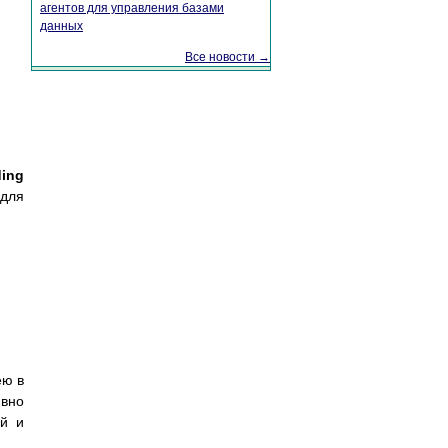
агентов для управления базами
данных
Все новости →
ding
 для
ею в
ивно
ий и