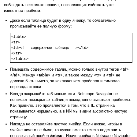
соблюдать несколько правил, позволяющих избежать уже
известных проблем:
Даже если таблица будет в одну ячейку, то обязательно
прописывайте ее полную форму:
<table>

<tr>

<td><!-- содержимое таблицы --></td>

</tr>

Помещать содержимое таблиц можно только внутри тегов <
td
>
<
/td
>. Между <
table
> и <
tr
>, а также между <
tr
> и <
td
> не
должно быть ничего, за исключением пробелов и символа
перевода строки.
Всегда закрывайте табличные тэги. Netscape Navigator не
понимает незакрытых таблиц и немедленно вызывает проблемы.
Как правило, это проявляется в том, что в IE страничка
показывается нормально, а в NN мы видим абсолютно чистую
страницу.
Никогда не оставляйте пустую ячейку. Если нужно, чтобы в
ячейке ничего не было, то нужно вместо текста подставить
неразрывный пробел
&nbsp;
. Иначе ячейка в Netscape Navigator