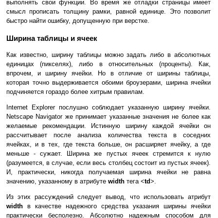
выполнять свои функции. Во время же отладки страницы имеет
смысл прописать толщину рамки, равной единице. Это позволит
быстро найти ошибку, допущенную при верстке.
Ширина таблицы и ячеек
Как известно, ширину таблицы можно задать либо в абсолютных
единицах (пикселях), либо в относительных (проценты). Как,
впрочем, и ширину ячейки. Но в отличие от ширины таблицы,
которая точно выдерживается обоими броузерами, ширина ячейки
подчиняется гораздо более хитрым правилам.
Internet Explorer послушно соблюдает указанную ширину ячейки.
Netscape Navigator же принимает указанные значения не более как
желаемые рекомендации. Истинную ширину каждой ячейки он
рассчитывает после анализа количества текста в соседних
ячейках, и в тех, где текста больше, он расширяет ячейку, а где
меньше - сужает. Ширина же пустых ячеек стремится к нулю
(разумеется, в случае, если весь столбец состоит из пустых ячеек).
И, практически, никогда получаемая ширина ячейки не равна
значению, указанному в атрибуте
width
тега <
td
>.
Из этих рассуждений следует вывод, что использовать атрибут
width
в качестве надежного средства указания ширины ячейки
практически бесполезно. Абсолютно надежным способом для