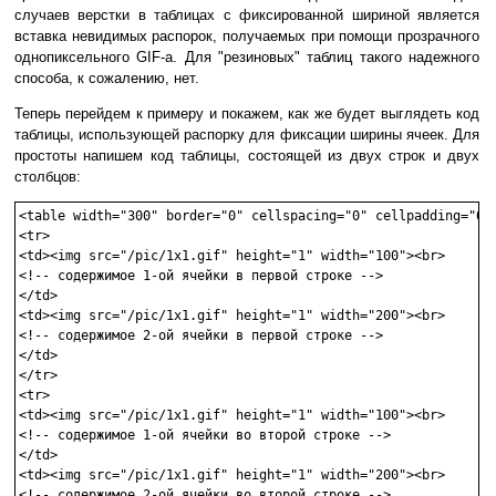
случаев верстки в таблицах с фиксированной шириной является
вставка невидимых распорок, получаемых при помощи прозрачного
однопиксельного GIF-а. Для "резиновых" таблиц такого надежного
способа, к сожалению, нет.
Теперь перейдем к примеру и покажем, как же будет выглядеть код
таблицы, использующей распорку для фиксации ширины ячеек. Для
простоты напишем код таблицы, состоящей из двух строк и двух
столбцов:
<table width="300" border="0" cellspacing="0" cellpadding="0">
<tr>

<td><img src="/pic/1x1.gif" height="1" width="100"><br>

<!-- содержимое 1-ой ячейки в первой строке -->

</td>

<td><img src="/pic/1x1.gif" height="1" width="200"><br>

<!-- содержимое 2-ой ячейки в первой строке -->

</td>

</tr>

<tr>

<td><img src="/pic/1x1.gif" height="1" width="100"><br>

<!-- содержимое 1-ой ячейки во второй строке -->

</td>

<td><img src="/pic/1x1.gif" height="1" width="200"><br>

<!-- содержимое 2-ой ячейки во второй строке -->
