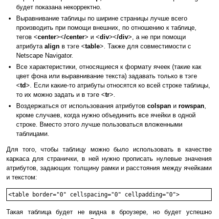
будет показана некорректно.
Выравнивание таблицы по ширине страницы лучше всего
производить при помощи внешних, по отношению к таблице,
тегов <
center
><
/center
> и <
div
><
/div
>, а не при помощи
атрибута
align
в тэге <
table
>. Также для совместимости с
Netscape Navigator.
Все характеристики, относящиеся к формату ячеек (такие как
цвет фона или выравнивание текста) задавать только в тэге
<
td
>. Если какие-то атрибуты относятся ко всей строке таблицы,
то их можно задать и в тэге <
tr
>.
Воздержаться от использования атрибутов
colspan
и
rowspan
,
кроме случаев, когда нужно объединить все ячейки в одной
строке. Вместо этого лучше пользоваться вложенными
таблицами.
Для того, чтобы таблицу можно было использовать в качестве
каркаса для странички, в ней нужно прописать нулевые значения
атрибутов, задающих толщину рамки и расстояния между ячейками
и текстом:
Такая таблица будет не видна в броузере, но будет успешно