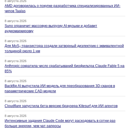
8 августа 2026
AMD договорилась о покупке разработчика специализированных ИИ-
чипов Taalas
8 августа 2026
Suno ограничит массовую выгрузку AI-музыки и добавит
аудиомаркировку
8 августа 2026
Для MoS₂-транзистора создали затворный диэлектрик с эквивалентной
толщиной около 1 нм
8 августа 2026
Anthropic сократила число срабатываний биофильтра Claude Fable 5 на
85%
8 августа 2026
Backflip AI выпустила ИИ-модель для преобразования 3D-сканов в
параметрические CAD-модели
8 августа 2026
Cloudflare запустила бета-версию браузера Kitesurf для ИИ-агентов
8 августа 2026
Интенсивные задания Claude Code могут расходовать в сотни раз
больше энергии, чем чат-запросы