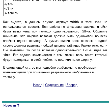
</td>

</tr>

Как видите, в данном случае атрибут
width
в тэге <
td
> не
использовался совсем. Вся работа по фиксации ширины ячейки
была выполнена при помощи однопиксельного GIF-а. Обратите
внимание, что ширина вставки должна быть одинаковой во всех
ячейках одного столбца. А сумма ширин всех вставок в одной
строке должна равняться общей ширине таблицы. Кроме того, если
Вы заметили, то после вставки однопиксельного GIF-а, идет тег
<
br
>. Его задача заключается в том, чтобы весь текст, который
будет находиться в этой ячейке, не повлиял на ее ширину.
В следующей статье мы подробно разберемся с проблемами,
возникающими при помещении разрезанного изображения в
таблицу.
Назад
|
Содержание
|
Вперед
Новости IT