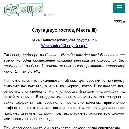
☰
архив
2000 г
Слуга двух господ (Часть III)
Mike Melnikov (
cherry-design@mail.ru
)
Web-studio "Cherry-Design"
Таблицы, таблицы, таблицы... Ну куда нам без них? В настоящее
время ни одна более-менее сложная верстка не обходится без
применения таблиц. И опять же нам нужно примирить страничку
как с IE, так и с NN.
Начнем с того, что применяются таблицы для верстки не по своему
прямому назначению, а лишь как каркас, который позволяет нам
относительно свободно манипулировать блоками информации на
нашей страничке. Благодаря именно таблицам мы можем создавать
такие эффекты, как верстка в несколько колонок, применение
эффектов состыковки картинки и фона, точное позиционирование
графики, цветные подложки под текст, тонкие линии на всю ширину
или высоту странички и т.д.
При использовании таблиц в качестве каркаса нужно скрупулезно