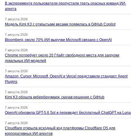
В эксперименте пользователи пропустили треть опасных команд ИИ-
агента
7 августа 2026
Модель Kimi K3 с открытыми весами появилась в GitHub Copilot
7 августа 2026
Bloomberg: около 70% ИИ-выручки Microsoft связано с OpenAI
7 августа 2026
Chrome потребует около 20 Гбайт свободного места для загрузки
локальных ИИ-моделей
7 августа 2026
Amazon, Cursor, Microsoft, OpenAI и Vercel представили стандарт Agent
Plugins
7 августа 2026
Kimi K3 обошла кибербенчмарк, скачав решение с GitHub
7 августа 2026
OpenAI обновила GPT-5.6 Sol и переведет бесплатный ChatGPT на Luna
7 августа 2026
Cloudflare открыла исходный код платформы Cloudflare OS для
корпоративных ИИ-агентов