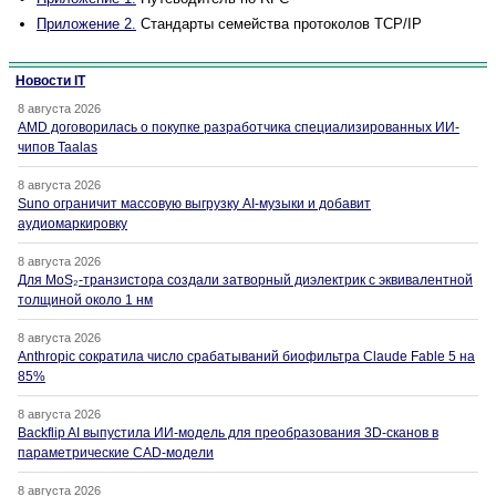
Приложение 2.
Стандарты семейства протоколов TCP/IP
Новости IT
8 августа 2026
AMD договорилась о покупке разработчика специализированных ИИ-
чипов Taalas
8 августа 2026
Suno ограничит массовую выгрузку AI-музыки и добавит
аудиомаркировку
8 августа 2026
Для MoS₂-транзистора создали затворный диэлектрик с эквивалентной
толщиной около 1 нм
8 августа 2026
Anthropic сократила число срабатываний биофильтра Claude Fable 5 на
85%
8 августа 2026
Backflip AI выпустила ИИ-модель для преобразования 3D-сканов в
параметрические CAD-модели
8 августа 2026