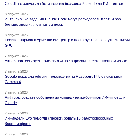
Cloudflare запустила бета-версию браузера Kitesurf для ИИ-агентов
8 августа 2026
Интенсивные задания Claude Code могут расходовать в сотни раз
больше энергии, чем чат-запросы
8 августа 2026
Firebird открыла в Армении ИИ-центр и планирует развернуть 70 тысяч
GPU
7 августа 2026
Airbnb протестирует поиск жилья по запросам на естественном языке
7 августа 2026
Google показала офлайн-переводчик на Raspberry Pi 5 с локальной
Gemma 4
7 августа 2026
Anthropic создаёт собственную команду разработчиков ИИ-чипов для
Claude
7 августа 2026
ИИ-модели Evo помогли спроектировать 16 работоспособных
бактериофагов
7 августа 2026