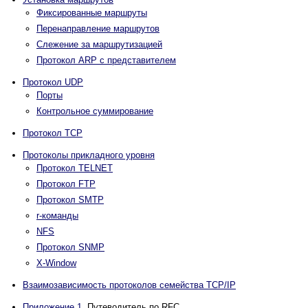
Фиксированные маршруты
Перенаправление маршрутов
Слежение за маршрутизацией
Протокол ARP с представителем
Протокол UDP
Порты
Контрольное суммирование
Протокол TCP
Протоколы прикладного уровня
Протокол TELNET
Протокол FTP
Протокол SMTP
r-команды
NFS
Протокол SNMP
X-Window
Взаимозависимость протоколов семейства TCP/IP
Приложение 1.
Путеводитель по RFC