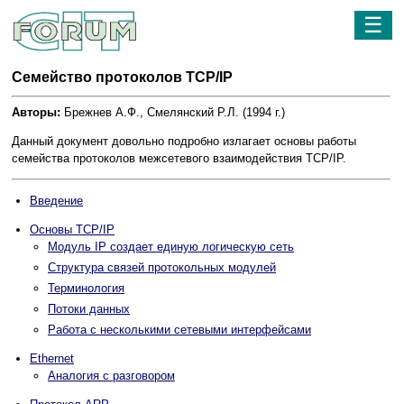
☰
Семейство протоколов TCP/IP
Авторы:
Брежнев А.Ф., Смелянский Р.Л. (1994 г.)
Данный документ довольно подробно излагает основы работы
семейства протоколов межсетевого взаимодействия TCP/IP.
Введение
Основы TCP/IP
Модуль IP создает единую логическую сеть
Структура связей протокольных модулей
Терминология
Потоки данных
Работа с несколькими сетевыми интерфейсами
Ethernet
Аналогия с разговором