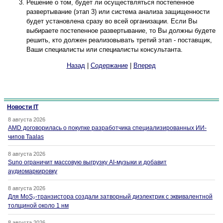
Решение о том, будет ли осуществляться постепенное
развертывание (этап 3) или система анализа защищенности
будет установлена сразу во всей организации. Если Вы
выбираете постепенное развертывание, то Вы должны будете
решить, кто должен реализовывать третий этап - поставщик,
Ваши специалисты или специалисты консультанта.
Назад
|
Содержание
|
Вперед
Новости IT
8 августа 2026
AMD договорилась о покупке разработчика специализированных ИИ-
чипов Taalas
8 августа 2026
Suno ограничит массовую выгрузку AI-музыки и добавит
аудиомаркировку
8 августа 2026
Для MoS₂-транзистора создали затворный диэлектрик с эквивалентной
толщиной около 1 нм
8 августа 2026