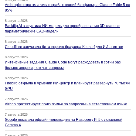
Anthropic сократила число срабатываний биофильтра Claude Fable 5 на
85%
8 августа 2026
Backflip AI выпустила ИИ-модель для преобразования 3D-сканов в
параметрические CAD-модели
8 августа 2026
Cloudflare запустила бета-версию браузера Kitesurf для ИИ-агентов
8 августа 2026
Интенсивные задания Claude Code могут расходовать в сотни раз
больше энергии, чем чат-запросы
8 августа 2026
Firebird открыла в Армении ИИ-центр и планирует развернуть 70 тысяч
GPU
7 августа 2026
Airbnb протестирует поиск жилья по запросам на естественном языке
7 августа 2026
Google показала офлайн-переводчик на Raspberry Pi 5 с локальной
Gemma 4
7 августа 2026