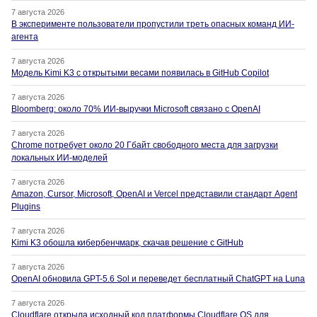
7 августа 2026
В эксперименте пользователи пропустили треть опасных команд ИИ-
агента
7 августа 2026
Модель Kimi K3 с открытыми весами появилась в GitHub Copilot
7 августа 2026
Bloomberg: около 70% ИИ-выручки Microsoft связано с OpenAI
7 августа 2026
Chrome потребует около 20 Гбайт свободного места для загрузки
локальных ИИ-моделей
7 августа 2026
Amazon, Cursor, Microsoft, OpenAI и Vercel представили стандарт Agent
Plugins
7 августа 2026
Kimi K3 обошла кибербенчмарк, скачав решение с GitHub
7 августа 2026
OpenAI обновила GPT-5.6 Sol и переведет бесплатный ChatGPT на Luna
7 августа 2026
Cloudflare открыла исходный код платформы Cloudflare OS для