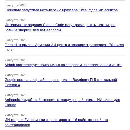
8 августа 2026
Cloudflare запустила бета-версию браузера Kitesurf для ИИ-агентов
8 августа 2026
Интенсивные задания Claude Code могут расходовать в сотни раз
больше энергии, чем чат-запросы
8 августа 2026
Firebird открыла в Армении ИИ-центр и планирует развернуть 70 тысяч
GPU
7 августа 2026
Airbnb протестирует поиск жилья по запросам на естественном языке
7 августа 2026
Google показала офлайн-переводчик на Raspberry Pi 5 с локальной
Gemma 4
7 августа 2026
Anthropic создаёт собственную команду разработчиков ИИ-чипов для
Claude
7 августа 2026
ИИ-модели Evo помогли спроектировать 16 работоспособных
бактериофагов