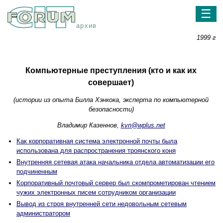
☰
архив
1999 г
Компьютерные преступления (кто и как их
совершает)
(истории из опыта Билла Хэнкока, эксперта по компьютерной
безопасности)
Владимир Казеннов,
kvn@wplus.net
Как корпоративная система электронной почты была
использована для распространения троянского коня
Внутренняя сетевая атака начальника отдела автоматизации его
подчиненным
Корпоративный почтовый сервер был скомпрометирован чтением
чужих электронных писем сотрудником организации
Вывод из строя внутренней сети недовольным сетевым
администратором