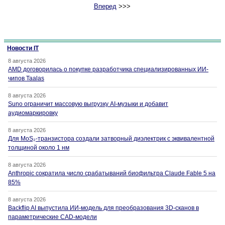
Вперед
>>>
Новости IT
8 августа 2026
AMD договорилась о покупке разработчика специализированных ИИ-
чипов Taalas
8 августа 2026
Suno ограничит массовую выгрузку AI-музыки и добавит
аудиомаркировку
8 августа 2026
Для MoS₂-транзистора создали затворный диэлектрик с эквивалентной
толщиной около 1 нм
8 августа 2026
Anthropic сократила число срабатываний биофильтра Claude Fable 5 на
85%
8 августа 2026
Backflip AI выпустила ИИ-модель для преобразования 3D-сканов в
параметрические CAD-модели