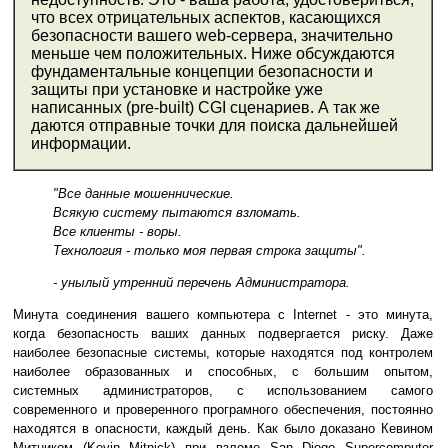
что всех отрицательных аспектов, касающихся
безопасности вашего web-сервера, значительно
меньше чем положительных. Ниже обсуждаются
фундаментальные концепции безопасности и
защиты при установке и настройке уже
написанных (pre-built) CGI сценариев. А так же
даются отправные точки для поиска дальнейшей
информации.
"Все данные мошеннические.
Всякую систему пытаются взломать.
Все клиенты - воры.
Технология - только моя первая строка защиты".
- унылый утренний перечень Администратора.
Минута соединения вашего компьютера с Internet - это минута,
когда безопасность ваших данных подвергается риску. Даже
наиболее безопасные системы, которые находятся под контролем
наиболее образованных и способных, с большим опытом,
системных администраторов, с использованием самого
современного и проверенного програмного обеспечения, постоянно
находятся в опасности, каждый день. Как было доказано Кевином
Митником (Kevin Mitnick) при взломе San Diego Supercomputer