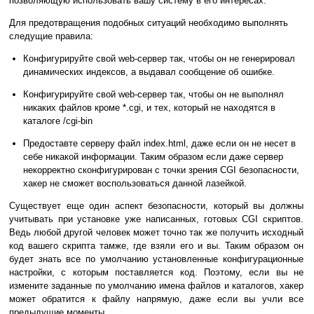
позволяющую использовать вашу систему в его интересах.
Для предотвращения подобных ситуаций необходимо выполнять
следущие правила:
Конфигурируйте свой web-сервер так, чтобы он не генерировал
динамических индексов, а выдавал сообщение об ошибке.
Конфигурируйте свой web-сервер так, чтобы он не выполнял
никаких файлов кроме *.cgi, и тех, который не находятся в
каталоге /cgi-bin
Предоставте серверу файл index.html, даже если он не несет в
себе никакой информации. Таким образом если даже сервер
некорректно сконфигурирован с точки зрения CGI безопасности,
хакер не сможет воспользоваться данной лазейкой.
Существует еще один аспект безопасности, который вы должны
учитывать при установке уже написанных, готовых CGI скриптов.
Ведь любой другой человек может точно так же получить исходный
код вашего скрипта тамже, где взяли его и вы. Таким образом он
будет знать все по умолчанию установленные конфигурационные
настройки, с которым поставляется код. Поэтому, если вы не
измените заданные по умолчанию имена файлов и каталогов, хакер
может обратится к файлу напрямую, даже если вы учли все
предыдущие моменты.