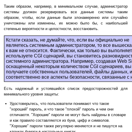
Таким образом, например, в минимальном случае, администратор
системы должен резервировать все данные системы таким
образом, чтобы, если данные были злонамеренно или случайно
уничтожены или изменены, их можно было бы, с наибольшей
степенью вероятности и целостности, восстановить.
Кстати сказать, не думайте, что, если вы официально не
являетесь системным администратором, то все вышеск
к вам не относится. Фактически, как только вы выполняе
используете CGI сценарий, вы становитесь разновиднос
системного администратора. Например, создавая Web Si
оснащенный некоторым количеством CGI сценариев, вы
получаете собственных пользователей, файлы данных, 
соответственно все аспекты безопасности, связанные с 
Есть надежный и устоявшийся список предосторожностей для
минимального уровня защиты:
Удостоверьтесь, что пользователи понимают что такое
"хороший" пароль, и что такое "плохой" пароль и чем они
отличаютя. "Хорошие" пароли не могут быть найдены в словаре
и как правило составляются из букв, цифр и символов.
"Хорошие" пароли также регулярно меняются и не пишутся на
клочках бумаги в настольных книгах.