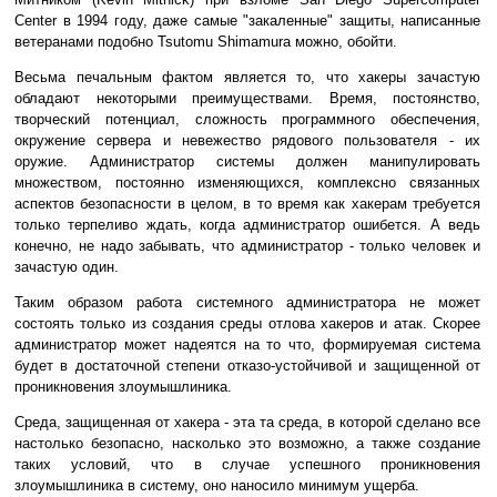
Center в 1994 году, даже самые "закаленные" защиты, написанные
ветеранами подобно Tsutomu Shimamura можно, обойти.
Весьма печальным фактом является то, что хакеры зачастую
обладают некоторыми преимуществами. Время, постоянство,
творческий потенциал, сложность программного обеспечения,
окружение сервера и невежество рядового пользователя - их
оружие. Администратор системы должен манипулировать
множеством, постоянно изменяющихся, комплексно связанных
аспектов безопасности в целом, в то время как хакерам требуется
только терпеливо ждать, когда администратор ошибется. А ведь
конечно, не надо забывать, что администратор - только человек и
зачастую один.
Таким образом работа системного администратора не может
состоять только из создания среды отлова хакеров и атак. Скорее
администратор может надеятся на то что, формируемая система
будет в достаточной степени отказо-устойчивой и защищенной от
проникновения злоумышлиника.
Среда, защищенная от хакера - эта та среда, в которой сделано все
настолько безопасно, насколько это возможно, а также создание
таких условий, что в случае успешного проникновения
злоумышлиника в систему, оно наносило минимум ущерба.