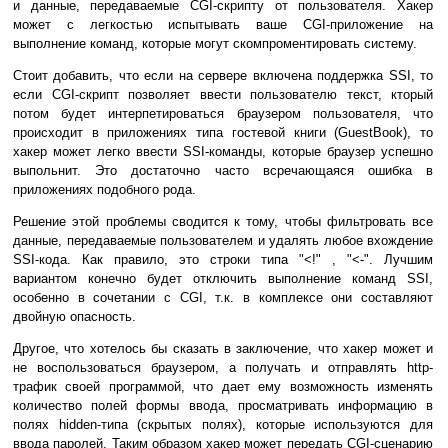
и данные, передаваемые CGI-скрипту от пользователя. Хакер
может с легкостью испытывать ваше CGI-приложение на
выполнение команд, которые могут скомпроментировать систему.
Стоит добавить, что если на сервере включена поддержка SSI, то
если CGI-скрипт позволяет ввести пользователю текст, кторый
потом будет интерпетироваться браузером пользователя, что
происходит в приложениях типа гостевой книги (GuestBook), то
хакер может легко ввести SSI-команды, которые браузер успешно
выпольнит. Это достаточно часто всречающаяся ошибка в
приложениях подобного рода.
Решение этой проблемы сводится к тому, чтобы фильтровать все
данные, передаваемые пользователем и удалять любое вхождение
SSI-кода. Как правило, это строки типа "<!" , "<-". Лучшим
вариантом конечно будет отключить выполнение команд SSI,
особенно в сочетании с CGI, т.к. в комплексе они составляют
двойную опасность.
Другое, что хотелось бы сказать в заключение, что хакер может и
не воспользоваться браузером, а получать и отправлять http-
трафик своей программой, что дает ему возможность изменять
количество полей формы ввода, просматривать информацию в
полях hidden-типа (скрытых полях), которые используются для
ввода паролей. Таким образом хакер может передать CGI-сценарию