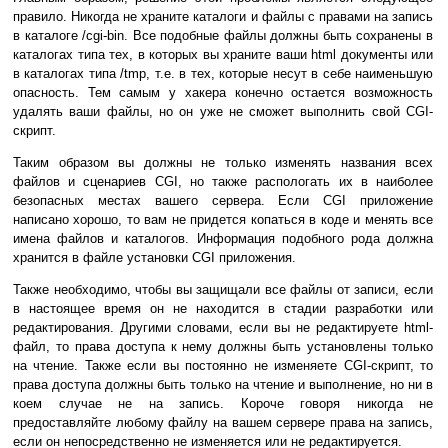
правило. Никогда не храните каталоги и файлы с правами на запись
в каталоге /cgi-bin. Все подобные файлы должны быть сохранены в
каталогах типа тех, в которых вы храните ваши html документы или
в каталогах типа /tmp, т.е. в тех, которые несут в себе наименьшую
опасность. Тем самым у хакера конечно остается возможность
удалять ваши файлы, но он уже не сможет выполнить свой CGI-
скрипт.
Таким образом вы должны не только изменять названия всех
файлов и сценариев CGI, но также распологать их в наиболее
безопасных местах вашего сервера. Если CGI приложение
написано хорошо, то вам не придется копаться в коде и менять все
имена файлов и каталогов. Информация подобного рода должна
хранится в файле установки CGI приложения.
Также необходимо, чтобы вы защищали все файлы от записи, если
в настоящее время он не находится в стадии разработки или
редактирования. Другими словами, если вы не редактируете html-
файл, то права доступа к нему должны быть установлены только
на чтение. Также если вы постоянно не изменяете CGI-скрипт, то
права доступа должны быть только на чтение и выполнение, но ни в
коем случае не на запись. Короче говоря никогда не
предоставляйте любому файлу на вашем сервере права на запись,
если он непосредственно не изменяется или не редактируется.