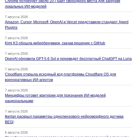
Chrome потребует около 20 Гбайт свободного места для загрузки
локальных ИИ-моделей
7 августа 2026
Amazon, Cursor, Microsoft, OpenAI и Vercel представили стандарт Agent
Plugins
7 августа 2026
Kimi K3 обошла кибербенчмарк, скачав решение с GitHub
7 августа 2026
OpenAI обновила GPT-5.6 Sol и переведет бесплатный ChatGPT на Luna
7 августа 2026
Cloudflare открыла исходный код платформы Cloudflare OS для
корпоративных ИИ-агентов
7 августа 2026
Минцифры готовит критерии для признания ИИ-моделей
национальными
7 августа 2026
Ikerlan раскрыл параметры однолинзового нейроморфного датчика
BEGI
6 августа 2026