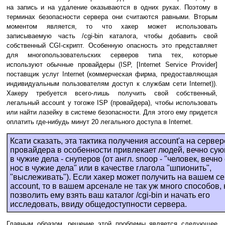
на запись и на удаление оказываются в одних руках. Поэтому в
терминах безопасности сервера они считаются равными. Вторым
моментом является, то что хакер может использовать
записываемую часть /cgi-bin каталога, чтобы добавить свой
собственный CGI-скрипт. Особенную опасность это представляет
для многопользовательских серверов типа тех, которые
используют обычные провайдеры (ISP, [Internet Service Provider]
поставщик услуг Internet (коммерческая фирма, предоставляющая
индивидуальным пользователям доступ к службам сети Internet)).
Хакеру требуется всего-лишь получить свой собственный,
легальный account у тогоже ISP (провайдера), чтобы использовать
или найти лазейку в системе безопасности. Для этого ему придется
оплатить где-нибудь минут 20 легального доступа в Internet.
Ксати сказать, эта тактика получения account'а на сервер
провайдера в особенности привлекает людей, вечно су
в чужие дела - снуперов (от англ. snoop - "человек, вечн
нос в чужие дела" или в качестве глагола "шпионить",
"выслеживать"). Если хакер может получить на вашем с
account, то в вашем арсенале не так уж много способов, 
позволить ему взять ваш каталог /cgi-bin и начать его
исследовать, ввиду общедоступности сервера.
Главным образом, решение этой проблемы является следующее