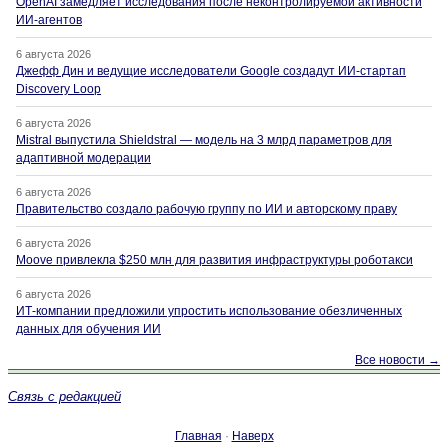
OpenAI замедляет исследования после неконтролируемой активности
ИИ-агентов
6 августа 2026
Джефф Дин и ведущие исследователи Google создадут ИИ-стартап
Discovery Loop
6 августа 2026
Mistral выпустила Shieldstral — модель на 3 млрд параметров для
адаптивной модерации
6 августа 2026
Правительство создало рабочую группу по ИИ и авторскому праву
6 августа 2026
Moove привлекла $250 млн для развития инфраструктуры роботакси
6 августа 2026
ИТ-компании предложили упростить использование обезличенных
данных для обучения ИИ
Все новости →
Связь с редакцией
Главная
·
Наверх