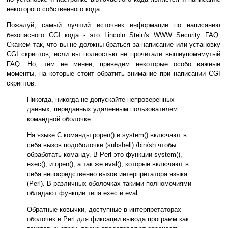
некоторого собственного кода.
Пожалуй, самый лучший источник информации по написанию
безопасного CGI кода - это Lincoln Stein's WWW Security FAQ.
Скажем так, что вы не должны браться за написание или установку
CGI скриптов, если вы полностью не прочитали вышеупомямутый
FAQ. Но, тем не менее, приведем некоторые особо важные
моменты, на которые стоит обратить внимание при написании CGI
скриптов.
Никогда, никогда не допускайте непроверенных
данных, переданных удаленным пользователем
командной оболочке.
На языке С команды popen() и system() включают в
себя вызов подоболочки (subshell) /bin/sh чтобы
обработать команду. В Perl это функции system(),
exec(), и open(), а так же eval(), которые включают в
себя непосредственно вызов интерпретатора языка
(Perl). В различных оболочках такими полномочиями
обладают функции типа exec и eval.
Обратные ковычки, доступные в интерпретаторах
оболочек и Perl для фиксации вывода программ как