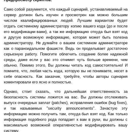
Само собой разумеется, что каждый сценарий, устанавливаемый на
сервер должен быть изучен и просмотрен как можно большим
числом квалифицированных людей. Лучшим вариантом будет
отдать системному администратору копию вашего кода (до и после
его модификации вами), а так же информацию откуда был взят код
и другую возможную информацию, которая может быть полезна
администратору. Не думайте о вашем системном администраторе
как о параноидальном фашисте. Ведь он проделывает достаточно
серьезную работу. Помогите облегчить создание более надежной
среды, даже если у вас это отнимет чуть больше времени, чем
обычно. Помимо этого, Вы должны читать код самостоятельно! И
помните, что, любая часть кода, которую вы не понимаете, несет в
себе опасность. Как заказчик, требуйте, чтобы авторы сценария
коментировали его ясно и полностью.
Однако, стоит сказать, что дальнейшая ответственность за
безопасность системы ложится на вас. Вы должны отслеживать
выпуск очередных заплат (patches), исправления ошибок (bug fixes),
и так называемых "security announcements". Зачастую эту
информацию можно получить там, откуда был взят код. Как только
информация подобного рода попадает к вам в руки, вы должны с
максимально возможной оперативностью модифицировать вашу
систему.