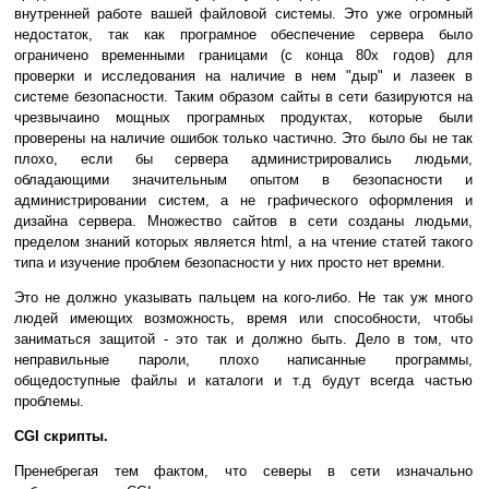
внутренней работе вашей файловой системы. Это уже огромный
недостаток, так как програмное обеспечение сервера было
ограничено временными границами (с конца 80х годов) для
проверки и исследования на наличие в нем "дыр" и лазеек в
системе безопасности. Таким образом сайты в сети базируются на
чрезвычаино мощных програмных продуктах, которые были
проверены на наличие ошибок только частично. Это было бы не так
плохо, если бы сервера администрировались людьми,
обладающими значительным опытом в безопасности и
администрировании систем, а не графического оформления и
дизайна сервера. Множество сайтов в сети созданы людьми,
пределом знаний которых является html, а на чтение статей такого
типа и изучение проблем безопасности у них просто нет времни.
Это не должно указывать пальцем на кого-либо. Не так уж много
людей имеющих возможность, время или способности, чтобы
заниматься защитой - это так и должно быть. Дело в том, что
неправильные пароли, плохо написанные программы,
общедоступные файлы и каталоги и т.д будут всегда частью
проблемы.
CGI скрипты.
Пренебрегая тем фактом, что северы в сети изначально