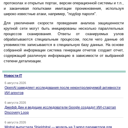
протоколах и открытых портах, версии операционной системы и т.п.,
и заканчивая попытками имитации проникновения, используя
широко известные атаки, например, "подбор пароля".
Для увеличения скорости проведения анализа защищенности
крупной сети могут быть инициированы несколько параллельных
процессов сканирования. Ответы от сканируемых узлов
обрабатываются специальным процессом, после чего данные об
уязвимостях записываются в специальную базу данных. На основе
собранной информации система генерации отчетов создает отчет,
содержащий различную информацию в зависимости от выбранной
степени детализации.
Новости IT
6 августа 2026
OpenAI замедляет исследования после неконтролируемой активности
ИИ-агентов
6 августа 2026
Джефф Дин и ведущие исследователи Google создадут ИИ-стартап
Discovery Loop
6 августа 2026
Mistral выпустила Shieldstral — модель на 3 млрд параметров для