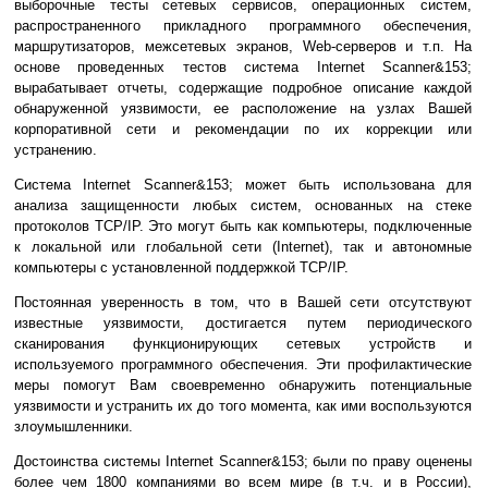
выборочные тесты сетевых сервисов, операционных систем,
распространенного прикладного программного обеспечения,
маршрутизаторов, межсетевых экранов, Web-серверов и т.п. На
основе проведенных тестов система Internet Scanner&153;
вырабатывает отчеты, содержащие подробное описание каждой
обнаруженной уязвимости, ее расположение на узлах Вашей
корпоративной сети и рекомендации по их коррекции или
устранению.
Система Internet Scanner&153; может быть использована для
анализа защищенности любых систем, основанных на стеке
протоколов TCP/IP. Это могут быть как компьютеры, подключенные
к локальной или глобальной сети (Internet), так и автономные
компьютеры с установленной поддержкой TCP/IP.
Постоянная уверенность в том, что в Вашей сети отсутствуют
известные уязвимости, достигается путем периодического
сканирования функционирующих сетевых устройств и
используемого программного обеспечения. Эти профилактические
меры помогут Вам своевременно обнаружить потенциальные
уязвимости и устранить их до того момента, как ими воспользуются
злоумышленники.
Достоинства системы Internet Scanner&153; были по праву оценены
более чем 1800 компаниями во всем мире (в т.ч. и в России),