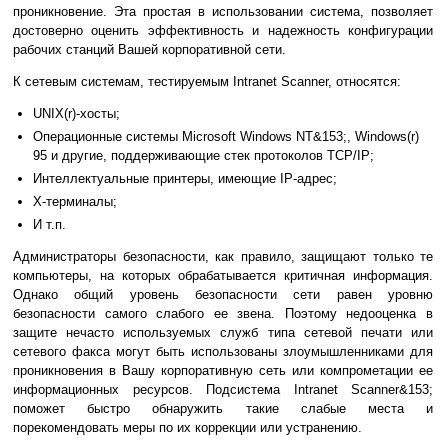
проникновение. Эта простая в использовании система, позволяет
достоверно оценить эффективность и надежность конфигурации
рабочих станций Вашей корпоративной сети.
К сетевым системам, тестируемым Intranet Scanner, относятся:
UNIX(r)-хосты;
Операционные системы Microsoft Windows NT&153;, Windows(r)
95 и другие, поддерживающие стек протоколов TCP/IP;
Интеллектуальные принтеры, имеющие IP-адрес;
X-терминалы;
И т.п.
Администраторы безопасности, как правило, защищают только те
компьютеры, на которых обрабатывается критичная информация.
Однако общий уровень безопасности сети равен уровню
безопасности самого слабого ее звена. Поэтому недооценка в
защите нечасто используемых служб типа сетевой печати или
сетевого факса могут быть использованы злоумышленниками для
проникновения в Вашу корпоративную сеть или компрометации ее
информационных ресурсов. Подсистема Intranet Scanner&153;
поможет быстро обнаружить такие слабые места и
порекомендовать меры по их коррекции или устранению.