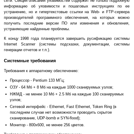
сети. Секция описания уязвимостей содержит не только подробную
информацию об уязвимости и пошаговых инструкциях по ее
устранению, но и гипертекстовые ссылки на Web- и FTP-сервера
производителей программного обеспечения, на которых можно
получить последние версии ПО или изменения и обновления,
устраняющие найденные проблемы.
К концу 1998 года планируется завершить русификацию системы
Internet Scanner (системы подсказки, документации, системы
генерации отчетов и т.п.).
Системные требования
Требования к аппаратному обеспечению:
Процессор - Pentium 133 МГц;
ОЗУ - 64 Мб + 8 Мб на каждые 1000 сканируемых узлов;
НЖМД - не менее 10 Мб + 2.5 Мб на каждые 100 сканируемых
узлов;
Сетевой интерфейс - Ethernet, Fast Ethernet, Token Ring (в
последнем случае нет возможности проводить скрытое
сканирование, UDP-bomb и SYN-flood);
Монитор - 800х600, не менее 256 цветов.